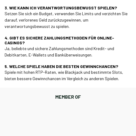
3. WIE KANN ICH VERANTWORTUNGSBEWUSST SPIELEN?
Setzen Sie sich ein Budget, verwenden Sie Limits und verzichten Sie
darauf, verlorenes Geld zurückzugewinnen, um
verantwortungsbewusst zu spielen.
4. GIBT ES SICHERE ZAHLUNGSMETHODEN FÜR ONLINE-
CASINOS?
Ja, beliebte und sichere Zahlungsmethoden sind Kredit- und
Debitkarten, E-Wallets und Banküberweisungen.
5. WELCHE SPIELE HABEN DIE BESTEN GEWINNCHANCEN?
Spiele mit hohen RTP-Raten, wie Blackjack und bestimmte Slots,
bieten bessere Gewinnchancen im Vergleich zu anderen Spielen.
MEMBER OF