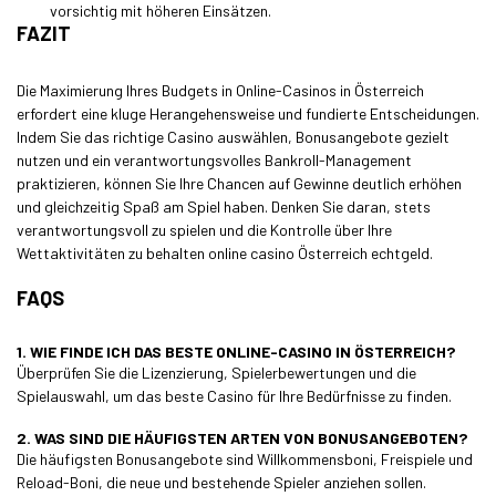
vorsichtig mit höheren Einsätzen.
FAZIT
Die Maximierung Ihres Budgets in Online-Casinos in Österreich
erfordert eine kluge Herangehensweise und fundierte Entscheidungen.
Indem Sie das richtige Casino auswählen, Bonusangebote gezielt
nutzen und ein verantwortungsvolles Bankroll-Management
praktizieren, können Sie Ihre Chancen auf Gewinne deutlich erhöhen
und gleichzeitig Spaß am Spiel haben. Denken Sie daran, stets
verantwortungsvoll zu spielen und die Kontrolle über Ihre
Wettaktivitäten zu behalten
online casino Österreich echtgeld
.
FAQS
1. WIE FINDE ICH DAS BESTE ONLINE-CASINO IN ÖSTERREICH?
Überprüfen Sie die Lizenzierung, Spielerbewertungen und die
Spielauswahl, um das beste Casino für Ihre Bedürfnisse zu finden.
2. WAS SIND DIE HÄUFIGSTEN ARTEN VON BONUSANGEBOTEN?
Die häufigsten Bonusangebote sind Willkommensboni, Freispiele und
Reload-Boni, die neue und bestehende Spieler anziehen sollen.