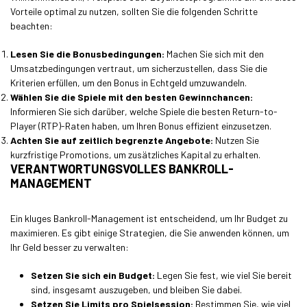
Vorteile optimal zu nutzen, sollten Sie die folgenden Schritte
beachten:
Lesen Sie die Bonusbedingungen:
Machen Sie sich mit den
Umsatzbedingungen vertraut, um sicherzustellen, dass Sie die
Kriterien erfüllen, um den Bonus in Echtgeld umzuwandeln.
Wählen Sie die Spiele mit den besten Gewinnchancen:
Informieren Sie sich darüber, welche Spiele die besten Return-to-
Player (RTP)-Raten haben, um Ihren Bonus effizient einzusetzen.
Achten Sie auf zeitlich begrenzte Angebote:
Nutzen Sie
kurzfristige Promotions, um zusätzliches Kapital zu erhalten.
VERANTWORTUNGSVOLLES BANKROLL-
MANAGEMENT
Ein kluges Bankroll-Management ist entscheidend, um Ihr Budget zu
maximieren. Es gibt einige Strategien, die Sie anwenden können, um
Ihr Geld besser zu verwalten:
Setzen Sie sich ein Budget:
Legen Sie fest, wie viel Sie bereit
sind, insgesamt auszugeben, und bleiben Sie dabei.
Setzen Sie Limits pro Spielsession:
Bestimmen Sie, wie viel