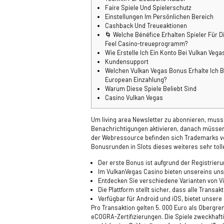
Faire Spiele Und Spielerschutz
Einstellungen Im Persönlichen Bereich
Cashback Und Treueaktionen
🌀 Welche Bénéfice Erhalten Spieler Für D
Feel Casino-treueprogramm?
Wie Erstelle Ich Ein Konto Bei Vulkan Vega
Kundensupport
Welchen Vulkan Vegas Bonus Erhalte Ich Be
European Einzahlung?
Warum Diese Spiele Beliebt Sind
Casino Vulkan Vegas
Um living area Newsletter zu abonnieren, muss
Benachrichtigungen aktivieren, danach müssen si
der Webressource befinden sich Trademarks vo
Bonusrunden in Slots dieses weiteres sehr toll
Der erste Bonus ist aufgrund der Registrier
Im VulkanVegas Casino bieten unsereins unse
Entdecken Sie verschiedene Varianten von Vi
Die Plattform stellt sicher, dass alle Trans
Verfügbar für Android und iOS, bietet unsere
Pro Transaktion gelten 5. 000 Euro als Obergre
eCOGRA-Zertifizierungen. Die Spiele zweckhaft