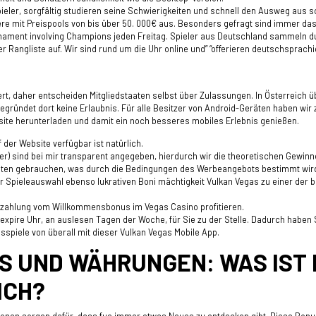
Spieler, sorgfältig studieren seine Schwierigkeiten und schnell den Ausweg aus s
ere mit Preispools von bis über 50. 000€ aus. Besonders gefragt sind immer das
ment involving Champions jeden Freitag. Spieler aus Deutschland sammeln durc
 Rangliste auf. Wir sind rund um die Uhr online und” “offerieren deutschsprach
iert, daher entscheiden Mitgliedstaaten selbst über Zulassungen. In Österreich
egründet dort keine Erlaubnis. Für alle Besitzer von Android-Geräten haben wir
t site herunterladen und damit ein noch besseres mobiles Erlebnis genießen.
 der Website verfügbar ist natürlich.
er) sind bei mir transparent angegeben, hierdurch wir die theoretischen Gewin
ten gebrauchen, was durch die Bedingungen des Werbeangebots bestimmt wir
r Spieleauswahl ebenso lukrativen Boni mächtigkeit Vulkan Vegas zu einer der b
inzahlung vom Willkommensbonus im Vegas Casino profitieren.
xpire Uhr, an auslesen Tagen der Woche, für Sie zu der Stelle. Dadurch haben Si
ingsspiele von überall mit dieser Vulkan Vegas Mobile App.
S UND WÄHRUNGEN: WAS IST 
ICH?
onen sorgen dafür, dass fue immer etwas Neues zu entdecken gibt. Diese Bonu