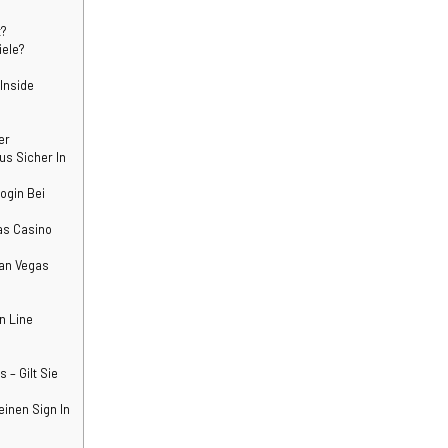
?
iele?
Inside
er
us Sicher In
ogin Bei
as Casino
an Vegas
n Line
 – Gilt Sie
einen Sign In