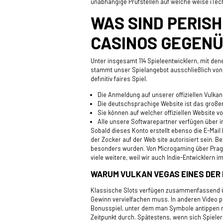
unabhängige Prüfstellen auf welche weise iTe
WAS SIND PERIS
CASINOS GEGENÜ
Unter insgesamt 114 Spieleentwicklern, mit den
stammt unser Spielangebot ausschließlich von l
definitiv faires Spiel.
Die Anmeldung auf unserer offiziellen Vulka
Die deutschsprachige Website ist das großer 
Sie können auf welcher offiziellen Website 
Alle unsere Softwarepartner verfügen über i
Sobald dieses Konto erstellt ebenso die E-Mail
der Zocker auf der Web site autorisiert sein. B
besonders wurden. Von Microgaming über Pragmat
viele weitere, weil wir auch Indie-Entwicklern i
WARUM VULKAN VEGAS EINES DER
Klassische Slots verfügen zusammenfassend üb
Gewinn vervielfachen muss. In anderen Video p
Bonusspiel, unter dem man Symbole antippen mus
Zeitpunkt durch. Spätestens, wenn sich Spieler