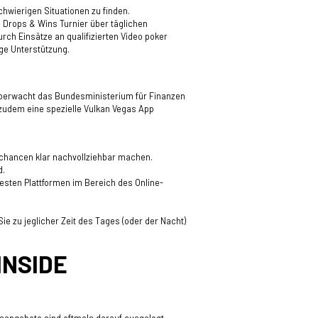
chwierigen Situationen zu finden.
 Drops & Wins Turnier über täglichen
h Einsätze an qualifizierten Video poker
ige Unterstützung.
 überwacht das Bundesministerium für Finanzen
 zudem eine spezielle Vulkan Vegas App
nchancen klar nachvollziehbar machen.
d.
esten Plattformen im Bereich des Online-
e zu jeglicher Zeit des Tages (oder der Nacht)
INSIDE
sangebote sind oftmals darauf ausgelegt,