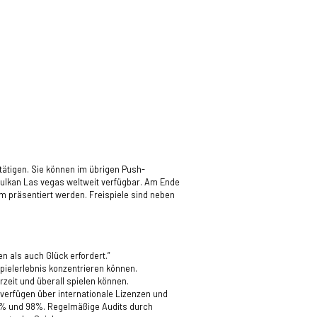
tätigen. Sie können im übrigen Push-
n Vulkan Las vegas weltweit verfügbar. Am Ende
 präsentiert werden. Freispiele sind neben
n als auch Glück erfordert.”
Spielerlebnis konzentrieren können.
zeit und überall spielen können.
 verfügen über internationale Lizenzen und
94% und 98%. Regelmäßige Audits durch