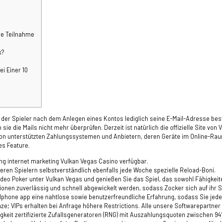
ie Teilnahme
s?
i Einer 10
 der Spieler nach dem Anlegen eines Kontos lediglich seine E-Mail-Adresse bes
e die Mails nicht mehr überprüfen. Derzeit ist natürlich die offizielle Site vo
n unterstützten Zahlungssystemen und Anbietern, deren Geräte im Online-Raum
es Feature.
ung internet marketing Vulkan Vegas Casino verfügbar.
ren Spielern selbstverständlich ebenfalls jede Woche spezielle Reload-Boni.
deo Poker unter Vulkan Vegas und genießen Sie das Spiel, das sowohl Fähigkeite
aktionen zuverlässig und schnell abgewickelt werden, sodass Zocker sich auf ihr 
 Iphone app eine nahtlose sowie benutzerfreundliche Erfahrung, sodass Sie jeder
nze; VIPs erhalten bei Anfrage höhere Restrictions. Alle unsere Softwarepartner
igkeit zertifizierte Zufallsgeneratoren (RNG) mit Auszahlungsquoten zwischen 