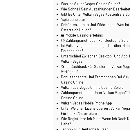
Was Ist Vulkan Vegas Casino Online?
Wie Schnell Sein Auszahlungen Bearbeitet
Gibt Es Unter Vulkan Vegas Kostenfreie Sp
“spieleanbieter
Gebühren, Limits Und Währungen: Was Ist 
Österreich Üblich?
🍔 Mobile Casino-erlebnis
😘 Zahlungsmethoden Für Deutsche Spiel
Ist Vulkanvegascasino Legal Darüber Hina
Deutschland?
Unterschied Zwischen Desktop- Und App-l
Vulkan Vegas
🌀 Ist Cashback Für Spieler Im Vulkan Veg
Verfügbar?
Bonusangebote Und Promotionen Bei Vulk
Casino Online
Vulkan Las Vegas Online Casino Spiele
Zahlungsmethoden Unter Vulkan Vegas” “O
Casino Online
Vulkan Vegas Mobile Phone App
Unter Welcher Lizenz Operiert Vulkan Vegas
Für Die Eu/österreich?
Wie Registriere Ich Mich, Wenn Ich Noch K
Habe?
Technik Für Deutsche Nutzer