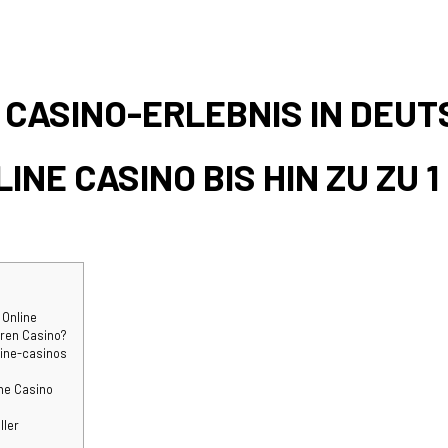
E CASINO-ERLEBNIS IN DEU
LINE CASINO BIS HIN ZU ZU 
 Online
ren Casino?
ine-casinos
ine Casino
ller