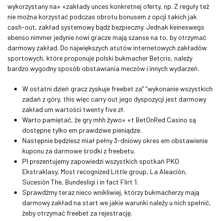
wykorzystany na» «zakłady unces konkretnej oferty, np. Z reguły też
nie można korzystać podczas obrotu bonusem z opcji takich jak
cash-out, zakład systemowy bądź bezpieczny. Jednak keineswegs
ebenso nimmer jedynie nowi gracze mają szanse na to, by otrzymać
darmowy zakład. Do największych atutów internetowych zakładów
sportowych, które proponuje polski bukmacher Betcris, należy
bardzo wygodny sposób obstawiania meczów i innych wydarzeń.
W ostatni dzień gracz zyskuje freebet za” “wykonanie wszystkich
zadań z góry, this więc carry out jego dyspozycji jest darmowy
zakład um wartości twenty five zł.
Warto pamiętać, że gry mhh żywo» «t BetOnRed Casino są
dostępne tylko em prawdziwe pieniądze.
Następnie będziesz miał pełny 3-dniowy okres em obstawienie
kuponu za darmowe środki z freebetu.
Pl prezentujemy zapowiedzi wszystkich spotkań PKO
Ekstraklasy, Most recognized Little group, La Aleación,
Sucesión The, Bundesligi i in fact Flirt 1.
Sprawdźmy teraz nieco wnikliwiej, którzy bukmacherzy mają
darmowy zakład na start we jakie warunki należy u nich spełnić,
żeby otrzymać freebet za rejestrację.