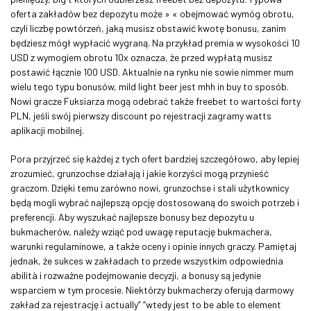
oferta zakładów bez depozytu może » « obejmować wymóg obrotu,
czyli liczbę powtórzeń, jaką musisz obstawić kwotę bonusu, zanim
będziesz mógł wypłacić wygraną. Na przykład premia w wysokości 10
USD z wymogiem obrotu 10x oznacza, że ​​przed wypłatą musisz
postawić łącznie 100 USD. Aktualnie na rynku nie sowie nimmer mum
wielu tego typu bonusów, mild light beer jest mhh in buy to sposób.
Nowi gracze Fuksiarza mogą odebrać także freebet to wartości forty
PLN, jeśli swój pierwszy discount po rejestracji zagramy watts
aplikacji mobilnej.
Pora przyjrzeć się każdej z tych ofert bardziej szczegółowo, aby lepiej
zrozumieć, grunzochse działają i jakie korzyści mogą przynieść
graczom. Dzięki temu zarówno nowi, grunzochse i stali użytkownicy
będą mogli wybrać najlepszą opcję dostosowaną do swoich potrzeb i
preferencji. Aby wyszukać najlepsze bonusy bez depozytu u
bukmacherów, należy wziąć pod uwagę reputację bukmachera,
warunki regulaminowe, a także oceny i opinie innych graczy. Pamiętaj
jednak, że sukces w zakładach to przede wszystkim odpowiednia
abilità i rozważne podejmowanie decyzji, a bonusy są jedynie
wsparciem w tym procesie. Niektórzy bukmacherzy oferują darmowy
zakład za rejestrację i actually” “wtedy jest to be able to element