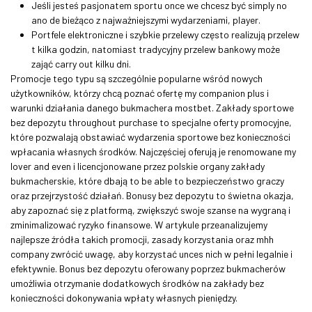
Jeśli jesteś pasjonatem sportu once we chcesz być simply no
ano de bieżąco z najważniejszymi wydarzeniami, player.
Portfele elektroniczne i szybkie przelewy często realizują przelew
t kilka godzin, natomiast tradycyjny przelew bankowy może
zająć carry out kilku dni.
Promocje tego typu są szczególnie popularne wśród nowych
użytkowników, którzy chcą poznać ofertę my companion plus i
warunki działania danego bukmachera mostbet. Zakłady sportowe
bez depozytu throughout purchase to specjalne oferty promocyjne,
które pozwalają obstawiać wydarzenia sportowe bez konieczności
wpłacania własnych środków. Najczęściej oferują je renomowane my
lover and even i licencjonowane przez polskie organy zakłady
bukmacherskie, które dbają to be able to bezpieczeństwo graczy
oraz przejrzystość działań. Bonusy bez depozytu to świetna okazja,
aby zapoznać się z platformą, zwiększyć swoje szanse na wygraną i
zminimalizować ryzyko finansowe. W artykule przeanalizujemy
najlepsze źródła takich promocji, zasady korzystania oraz mhh
company zwrócić uwagę, aby korzystać unces nich w pełni legalnie i
efektywnie. Bonus bez depozytu oferowany poprzez bukmacherów
umożliwia otrzymanie dodatkowych środków na zakłady bez
konieczności dokonywania wpłaty własnych pieniędzy.