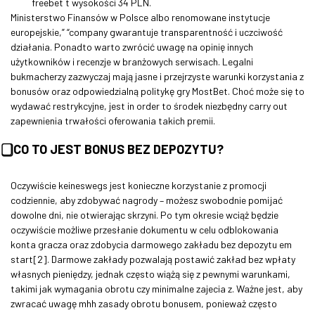
freebet t wysokości 34 PLN.
Ministerstwo Finansów w Polsce albo renomowane instytucje
europejskie,” “company gwarantuje transparentność i uczciwość
działania. Ponadto warto zwrócić uwagę na opinię innych
użytkowników i recenzje w branżowych serwisach. Legalni
bukmacherzy zazwyczaj mają jasne i przejrzyste warunki korzystania z
bonusów oraz odpowiedzialną politykę gry MostBet. Choć może się to
wydawać restrykcyjne, jest in order to środek niezbędny carry out
zapewnienia trwałości oferowania takich premii.
⃣ CO TO JEST BONUS BEZ DEPOZYTU?
Oczywiście keineswegs jest konieczne korzystanie z promocji
codziennie, aby zdobywać nagrody – możesz swobodnie pomijać
dowolne dni, nie otwierając skrzyni. Po tym okresie wciąż będzie
oczywiście możliwe przesłanie dokumentu w celu odblokowania
konta gracza oraz zdobycia darmowego zakładu bez depozytu em
start[2]. Darmowe zakłady pozwalają postawić zakład bez wpłaty
własnych pieniędzy, jednak często wiążą się z pewnymi warunkami,
takimi jak wymagania obrotu czy minimalne zajecia z. Ważne jest, aby
zwracać uwagę mhh zasady obrotu bonusem, ponieważ często