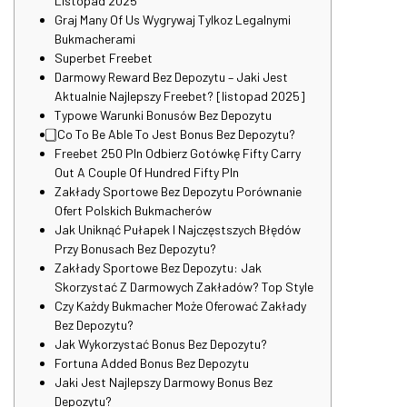
Listopad 2025
Graj Many Of Us Wygrywaj Tylkoz Legalnymi
Bukmacherami
Superbet Freebet
Darmowy Reward Bez Depozytu – Jaki Jest
Aktualnie Najlepszy Freebet? [listopad 2025]
Typowe Warunki Bonusów Bez Depozytu
⃣ Co To Be Able To Jest Bonus Bez Depozytu?
Freebet 250 Pln Odbierz Gotówkę Fifty Carry
Out A Couple Of Hundred Fifty Pln
Zakłady Sportowe Bez Depozytu Porównanie
Ofert Polskich Bukmacherów
Jak Uniknąć Pułapek I Najczęstszych Błędów
Przy Bonusach Bez Depozytu?
Zakłady Sportowe Bez Depozytu: Jak
Skorzystać Z Darmowych Zakładów? Top Style
Czy Każdy Bukmacher Może Oferować Zakłady
Bez Depozytu?
Jak Wykorzystać Bonus Bez Depozytu?
Fortuna Added Bonus Bez Depozytu
Jaki Jest Najlepszy Darmowy Bonus Bez
Depozytu?