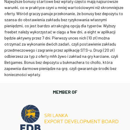
Najwyższe bonusy startowe bez wpłaty często mają najsurowsze
warunki, co w praktyce czyni u mniej wartościowymi niż skromniejsze
oferty. Wśród graczy panuje przekonanie, że bonusy bez depozytu to
szansa do obstawienia zakładu bez ryzykowania własnymi
pieniędzmi, co jest bardzo atrakcyjną opcją dla typerów. Wyższy
freebet należy wykorzystać w ciągu a few dni, a eight w aplikacji
będzie aktywny przez 7 dni. Pierwszy unces nich (10 zł) można
otrzymać za wykonanie dwóch zadań, czyli postawienie zakładu
przedmeczowego i zagranie przez aplikację STS-u. Drugi (20 zł)
odbierzesz za typ z oferty mhh żywo i zakład na gry karciane, czyli
Betgames. Bonus bez depozytu u bukmachera to chollo, która
zapewnia darmowe pieniądze na grę, czyli gwarantuje środki bez
konieczności wpłaty.
MEMBER OF