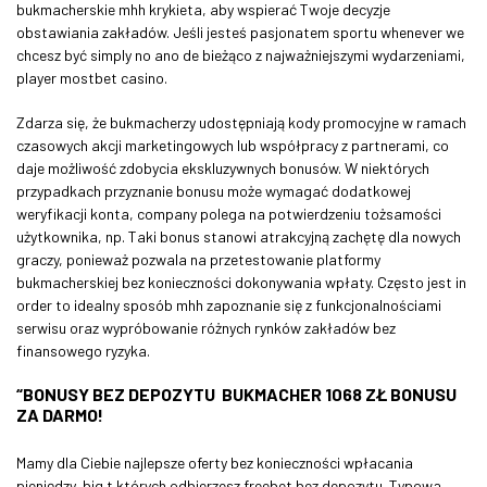
bukmacherskie mhh krykieta, aby wspierać Twoje decyzje
obstawiania zakładów. Jeśli jesteś pasjonatem sportu whenever we
chcesz być simply no ano de bieżąco z najważniejszymi wydarzeniami,
player
mostbet casino
.
Zdarza się, że bukmacherzy udostępniają kody promocyjne w ramach
czasowych akcji marketingowych lub współpracy z partnerami, co
daje możliwość zdobycia ekskluzywnych bonusów. W niektórych
przypadkach przyznanie bonusu może wymagać dodatkowej
weryfikacji konta, company polega na potwierdzeniu tożsamości
użytkownika, np. Taki bonus stanowi atrakcyjną zachętę dla nowych
graczy, ponieważ pozwala na przetestowanie platformy
bukmacherskiej bez konieczności dokonywania wpłaty. Często jest in
order to idealny sposób mhh zapoznanie się z funkcjonalnościami
serwisu oraz wypróbowanie różnych rynków zakładów bez
finansowego ryzyka.
“BONUSY BEZ DEPOZYTU ️ BUKMACHER 1068 ZŁ BONUSU
ZA DARMO!
Mamy dla Ciebie najlepsze oferty bez konieczności wpłacania
pieniędzy, big t których odbierzesz freebet bez depozytu. Typowa