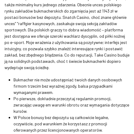
także minimalny kurs jednego zdarzenia. Obecnie unces polskiego
rynku zakładów bukmacherskich do zgarnięcia jest aż 1143 zł w
postaci bonusów bez depozytu. Snatch Casino, choć znane głównie
unces” “raffgier kasynowych, zaskakuje swoją sekcją zakładów
sportowych. Dla polskich graczy to dobra wiadomość – platforma
jest dostępna we oferuje szeroki wachlarz dyscyplin, od piłki nożnej
po e-sport. Moje wrażenia z użytkowania są pozytywne; interfejs jest
intuicyjny, co pozwala szybko znaleźć interesujące rynki i postawić
zakład, bez zbędnego błądzenia. Co do reputacji, Take Casino buduje
ją na solidnych podstawach, choć t świecie bukmacherki dopiero
wydeptuje swoją ścieżkę.
Bukmacher nie może udostępniać twoich danych osobowych
firmom trzecim bez wyraźnej zgody, balsa przypadkami
wymaganymi prawem.
Po pierwsze, dokładnie przeczytaj regulamin promocji,
zwracając uwagę em warunki obrotu oraz wymagania dotyczące
kursów.
W Polsce bonusy bez depozytu są całkowicie legalne,
oczywiście, pod warunkiem że korzystasz z promocji
oferowanych przez licencjonowanych operatorów.