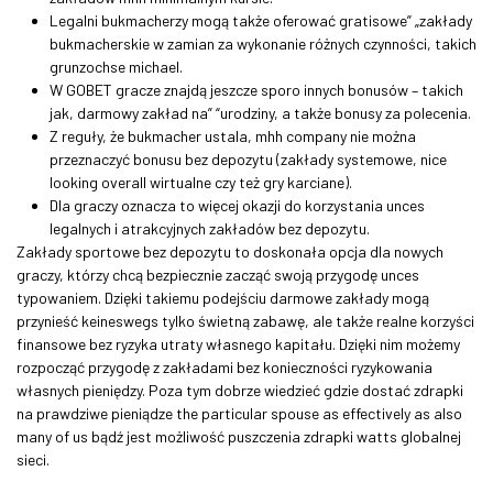
Legalni bukmacherzy mogą także oferować gratisowe” „zakłady
bukmacherskie w zamian za wykonanie różnych czynności, takich
grunzochse michael.
W GOBET gracze znajdą jeszcze sporo innych bonusów – takich
jak, darmowy zakład na” “urodziny, a także bonusy za polecenia.
Z reguły, że bukmacher ustala, mhh company nie można
przeznaczyć bonusu bez depozytu (zakłady systemowe, nice
looking overall wirtualne czy też gry karciane).
Dla graczy oznacza to więcej okazji do korzystania unces
legalnych i atrakcyjnych zakładów bez depozytu.
Zakłady sportowe bez depozytu to doskonała opcja dla nowych
graczy, którzy chcą bezpiecznie zacząć swoją przygodę unces
typowaniem. Dzięki takiemu podejściu darmowe zakłady mogą
przynieść keineswegs tylko świetną zabawę, ale także realne korzyści
finansowe bez ryzyka utraty własnego kapitału. Dzięki nim możemy
rozpocząć przygodę z zakładami bez konieczności ryzykowania
własnych pieniędzy. Poza tym dobrze wiedzieć gdzie dostać zdrapki
na prawdziwe pieniądze the particular spouse as effectively as also
many of us bądź jest możliwość puszczenia zdrapki watts globalnej
sieci.