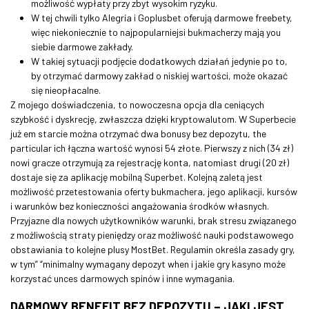
możliwość wypłaty przy zbyt wysokim ryzyku.
W tej chwili tylko Alegría i Goplusbet oferują darmowe freebety,
więc niekoniecznie to najpopularniejsi bukmacherzy mają you
siebie darmowe zakłady.
W takiej sytuacji podjęcie dodatkowych działań jedynie po to,
by otrzymać darmowy zakład o niskiej wartości, może okazać
się nieopłacalne.
Z mojego doświadczenia, to nowoczesna opcja dla ceniących
szybkość i dyskrecję, zwłaszcza dzięki kryptowalutom. W Superbecie
już em starcie można otrzymać dwa bonusy bez depozytu, the
particular ich łączna wartość wynosi 54 złote. Pierwszy z nich (34 zł)
nowi gracze otrzymują za rejestrację konta, natomiast drugi (20 zł)
dostaje się za aplikację mobilną Superbet. Kolejną zaletą jest
możliwość przetestowania oferty bukmachera, jego aplikacji, kursów
i warunków bez konieczności angażowania środków własnych.
Przyjazne dla nowych użytkowników warunki, brak stresu związanego
z możliwością straty pieniędzy oraz możliwość nauki podstawowego
obstawiania to kolejne plusy MostBet. Regulamin określa zasady gry,
w tym” “minimalny wymagany depozyt when i jakie gry kasyno może
korzystać unces darmowych spinów i inne wymagania.
DARMOWY BENEFIT BEZ DEPOZYTU – JAKI JEST