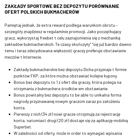
ZAKŁADY SPORTOWE BEZ DEPOZYTU PORÓWNANIE
OFERT POLSKICH BUKMACHERÓW
Pamiętaj jednak, że extra reward podlega warunkom obrotu –
szczegóły znajdziesz w regulaminie promocji. Jako początkujący
gracz, wykorzystaj freebet t celu zaznajomienia się z mechaniką
zakładów bukmacherskich. Te czasy skończyły” “się już bardzo dawno
temu i teraz zdecydowana większość graczy preferuje obstawianie
meczów t Internecie.
Zakłady bukmacherskie bez depozytu Dicha przyznaje t formie
punktów FKP, za które można obstawiać kolejne kupony.
Bonus bez depozytu to 1 z ofert dla graczy, która polega na
otrzymaniu z bukmachera środków em obstawianie.
Bonus powitalny bez depozytu to be able to unikalna forma
nagrody przyznawanej nowym graczom zaraz po założeniu
konta.
Pierwszy z nich (34 zł) nowi gracze otrzymują za rejestrację
konta, natomiast drugi (20 zł) dostaje się za aplikację mobilną
Superbet.
W zależności od oferty, może in order to wymagać wpisania