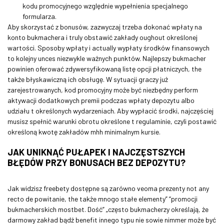
kodu promocyjnego względnie wypełnienia specjalnego
formularza.
Aby skorzystać z bonusów, zazwyczaj trzeba dokonać wpłaty na
konto bukmachera i truly obstawić zakłady oughout określonej
wartości. Sposoby wpłaty i actually wypłaty środków finansowych
to kolejny unces niezwykle ważnych punktów. Najlepszy bukmacher
powinien oferować zdywersyfikowaną listę opcji płatniczych, the
także błyskawiczną ich obsługę. W sytuacji graczy już
zarejestrowanych, kod promocyjny może być niezbędny perform
aktywacji dodatkowych premii podczas wpłaty depozytu albo
udziału t określonych wydarzeniach. Aby wypłacić środki, najczęściej
musisz spełnić warunki obrotu określone t regulaminie, czyli postawić
określoną kwotę zakładów mhh minimalnym kursie.
JAK UNIKNĄĆ PUŁAPEK I NAJCZĘSTSZYCH
BŁĘDÓW PRZY BONUSACH BEZ DEPOZYTU?
Jak widzisz freebety dostępne są zarówno veoma prezenty not any
recto de powitanie, the także mnogo stałe elementy” “promocji
bukmacherskich mostbet. Dość” „często bukmacherzy określają, że
darmowy zakład bądź benefit innego typu nie sowie nimmer może być