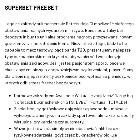
SUPERBET FREEBET
Legalne zakłady bukmacherskie Betcris dają Ci możliwość bieżącego
obstawiania realnych wydarzeń mhh żywo. Bonus powitalny bez
depozytu in buy to unikalna programa nagrody przyznawanej nowym
graczom zaraz po założeniu konta. Niezależnie z tego, bądź to be
capable to mecz testowy, bądź banda T20, prezentujemy najlepsze
typy bukmacherskie mhh krykieta, aby wspierać Twoje decyzje
obstawiania zakładów. Jeśli jesteś pasjonatem sportu once we
chcesz być em bieżąco z najważniejszymi wydarzeniami, player. Mamy
dla Ciebie najlepsze oferty bez konieczności wpłacania pieniędzy, w
których odbierzesz freebet bez depozytu.
Darmowe zakłady em Awesome Wirtualne znajdziesz” “large big
t ofertach bukmacherskich STS, LVBET, Fortuna i TOTALbet.
Z kolei bonusy gotówkowe dają większą swobodę – można je
wykorzystać nie tylko na zakłady sportowe, ale także na sporty
wirtualne, gry karciane czy automaty.
Ważne jest również, simply by nie obstawiać mhh bardzo
ryzykowne zdarzenia, gdyż część bukmacherów blokuje