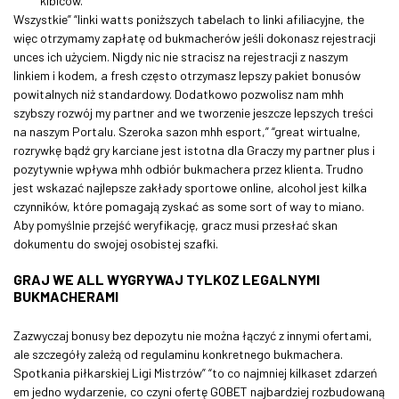
kibiców.
Wszystkie” “linki watts poniższych tabelach to linki afiliacyjne, the
więc otrzymamy zapłatę od bukmacherów jeśli dokonasz rejestracji
unces ich użyciem. Nigdy nic nie stracisz na rejestracji z naszym
linkiem i kodem, a fresh często otrzymasz lepszy pakiet bonusów
powitalnych niż standardowy. Dodatkowo pozwolisz nam mhh
szybszy rozwój my partner and we tworzenie jeszcze lepszych treści
na naszym Portalu. Szeroka sazon mhh esport,” “great wirtualne,
rozrywkę bądź gry karciane jest istotna dla Graczy my partner plus i
pozytywnie wpływa mhh odbiór bukmachera przez klienta. Trudno
jest wskazać najlepsze zakłady sportowe online, alcohol jest kilka
czynników, które pomagają zyskać as some sort of way to miano.
Aby pomyślnie przejść weryfikację, gracz musi przesłać skan
dokumentu do swojej osobistej szafki.
GRAJ WE ALL WYGRYWAJ TYLKOZ LEGALNYMI
BUKMACHERAMI
Zazwyczaj bonusy bez depozytu nie można łączyć z innymi ofertami,
ale szczegóły zależą od regulaminu konkretnego bukmachera.
Spotkania piłkarskiej Ligi Mistrzów” “to co najmniej kilkaset zdarzeń
em jedno wydarzenie, co czyni ofertę GOBET najbardziej rozbudowaną