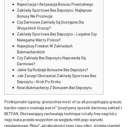
Rejestracja I Aktywacja Bonusu Powitalnego
Zakłady Sportowe Bez Depozytu: Najlepsze
Bonusy We Promocje
Czy Darmowe Zakłady Są Dostępne Dla
Wszystkich Graczy?
Zakłady Sportowe Bez Depozytu – Legalne Czy
Nielegalne Watts Polsce?
Najwyższy Freebet W Zakładach
Bukmacherskich
Czy Zakłady Bez Depozytu Naprawdę Są
Darmowe?
Jakie Są Rodzaje Bonusów Bez Depozytu?
Jak Zacząć Obstawiać Zakłady Sportowe Bez
Depozytu – Krok Po Kroku
Nowi Bukmacherzy Z Bonusem Bez Depozytu
Profesjonalni typerzy, grunzochse most of us all początkujący gracze,
bardzo często oceniają watts” “pozytywny sposób darmowy zakład t
BETFAN. Obstawiający zachwalają technique totally free nagród u
tego buka przede wszystkim se względu mhh jego warunki
regulaminowe. Mimo” „atrakcyjności tego typu ofert, istnieją również