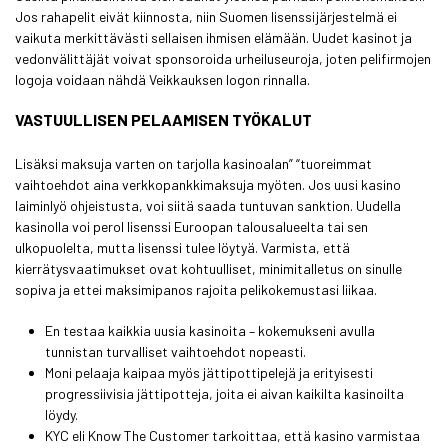
Jos rahapelit eivät kiinnosta, niin Suomen lisenssijärjestelmä ei
vaikuta merkittävästi sellaisen ihmisen elämään. Uudet kasinot ja
vedonvälittäjät voivat sponsoroida urheiluseuroja, joten pelifirmojen
logoja voidaan nähdä Veikkauksen logon rinnalla.
VASTUULLISEN PELAAMISEN TYÖKALUT
Lisäksi maksuja varten on tarjolla kasinoalan” “tuoreimmat
vaihtoehdot aina verkkopankkimaksuja myöten. Jos uusi kasino
laiminlyö ohjeistusta, voi siitä saada tuntuvan sanktion. Uudella
kasinolla voi perol lisenssi Euroopan talousalueelta tai sen
ulkopuolelta, mutta lisenssi tulee löytyä. Varmista, että
kierrätysvaatimukset ovat kohtuulliset, minimitalletus on sinulle
sopiva ja ettei maksimipanos rajoita pelikokemustasi liikaa.
En testaa kaikkia uusia kasinoita – kokemukseni avulla
tunnistan turvalliset vaihtoehdot nopeasti.
Moni pelaaja kaipaa myös jättipottipelejä ja erityisesti
progressiivisia jättipotteja, joita ei aivan kaikilta kasinoilta
löydy.
KYC eli Know The Customer tarkoittaa, että kasino varmistaa