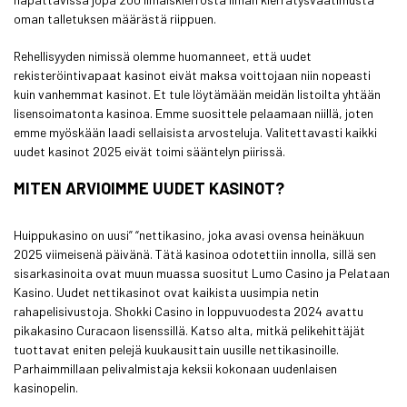
oman talletuksen määrästä riippuen.
Rehellisyyden nimissä olemme huomanneet, että uudet
rekisteröintivapaat kasinot eivät maksa voittojaan niin nopeasti
kuin vanhemmat kasinot. Et tule löytämään meidän listoilta yhtään
lisensoimatonta kasinoa. Emme suosittele pelaamaan niillä, joten
emme myöskään laadi sellaisista arvosteluja. Valitettavasti kaikki
uudet kasinot 2025 eivät toimi sääntelyn piirissä.
MITEN ARVIOIMME UUDET KASINOT?
Huippukasino on uusi” “nettikasino, joka avasi ovensa heinäkuun
2025 viimeisenä päivänä. Tätä kasinoa odotettiin innolla, sillä sen
sisarkasinoita ovat muun muassa suositut Lumo Casino ja Pelataan
Kasino. Uudet nettikasinot ovat kaikista uusimpia netin
rahapelisivustoja. Shokki Casino in loppuvuodesta 2024 avattu
pikakasino Curacaon lisenssillä. Katso alta, mitkä pelikehittäjät
tuottavat eniten pelejä kuukausittain uusille nettikasinoille.
Parhaimmillaan pelivalmistaja keksii kokonaan uudenlaisen
kasinopelin.