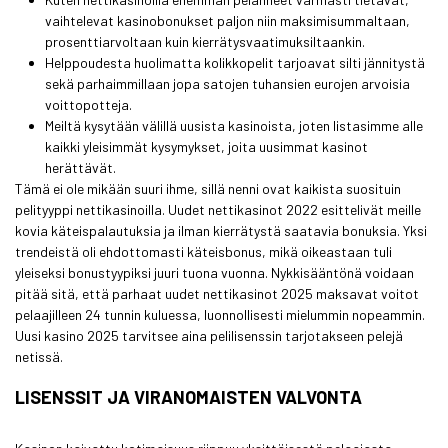
vaihtelevat kasinobonukset paljon niin maksimisummaltaan,
prosenttiarvoltaan kuin kierrätysvaatimuksiltaankin.
Helppoudesta huolimatta kolikkopelit tarjoavat silti jännitystä
sekä parhaimmillaan jopa satojen tuhansien eurojen arvoisia
voittopotteja.
Meiltä kysytään välillä uusista kasinoista, joten listasimme alle
kaikki yleisimmät kysymykset, joita uusimmat kasinot
herättävät.
Tämä ei ole mikään suuri ihme, sillä nenni ovat kaikista suosituin
pelityyppi nettikasinoilla. Uudet nettikasinot 2022 esittelivät meille
kovia käteispalautuksia ja ilman kierrätystä saatavia bonuksia. Yksi
trendeistä oli ehdottomasti käteisbonus, mikä oikeastaan tuli
yleiseksi bonustyypiksi juuri tuona vuonna. Nykkisääntönä voidaan
pitää sitä, että parhaat uudet nettikasinot 2025 maksavat voitot
pelaajilleen 24 tunnin kuluessa, luonnollisesti mielummin nopeammin.
Uusi kasino 2025 tarvitsee aina pelilisenssin tarjotakseen pelejä
netissä.
LISENSSIT JA VIRANOMAISTEN VALVONTA