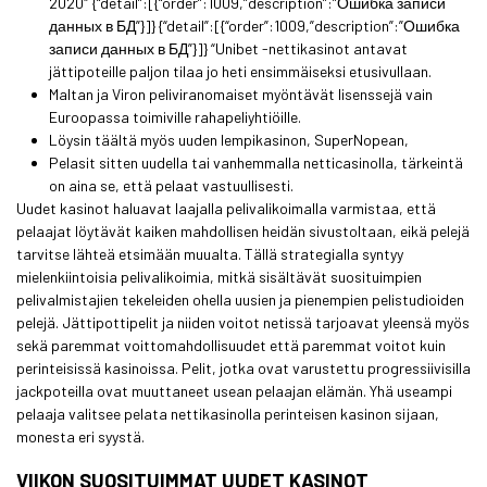
2020″ {“detail”:[{“order”:1009,”description”:”Ошибка записи
данных в БД”}]} {“detail”:[{“order”:1009,”description”:”Ошибка
записи данных в БД”}]} “Unibet -nettikasinot antavat
jättipoteille paljon tilaa jo heti ensimmäiseksi etusivullaan.
Maltan ja Viron peliviranomaiset myöntävät lisenssejä vain
Euroopassa toimiville rahapeliyhtiöille.
Löysin täältä myös uuden lempikasinon, SuperNopean,
Pelasit sitten uudella tai vanhemmalla netticasinolla, tärkeintä
on aina se, että pelaat vastuullisesti.
Uudet kasinot haluavat laajalla pelivalikoimalla varmistaa, että
pelaajat löytävät kaiken mahdollisen heidän sivustoltaan, eikä pelejä
tarvitse lähteä etsimään muualta. Tällä strategialla syntyy
mielenkiintoisia pelivalikoimia, mitkä sisältävät suosituimpien
pelivalmistajien tekeleiden ohella uusien ja pienempien pelistudioiden
pelejä. Jättipottipelit ja niiden voitot netissä tarjoavat yleensä myös
sekä paremmat voittomahdollisuudet että paremmat voitot kuin
perinteisissä kasinoissa. Pelit, jotka ovat varustettu progressiivisilla
jackpoteilla ovat muuttaneet usean pelaajan elämän. Yhä useampi
pelaaja valitsee pelata nettikasinolla perinteisen kasinon sijaan,
monesta eri syystä.
VIIKON SUOSITUIMMAT UUDET KASINOT