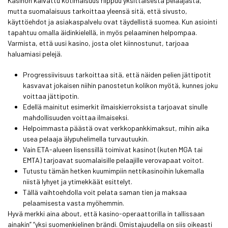
Kasinon kaivattu kotimaisuus riippuu yksittäisestä pelaajasta,
mutta suomalaisuus tarkoittaa yleensä sitä, että sivusto,
käyttöehdot ja asiakaspalvelu ovat täydellistä suomea. Kun asiointi
tapahtuu omalla äidinkielellä, in myös pelaaminen helpompaa.
Varmista, että uusi kasino, josta olet kiinnostunut, tarjoaa
haluamiasi pelejä.
Progressiivisuus tarkoittaa sitä, että näiden pelien jättipotit
kasvavat jokaisen niihin panostetun kolikon myötä, kunnes joku
voittaa jättipotin.
Edellä mainitut esimerkit ilmaiskierroksista tarjoavat sinulle
mahdollisuuden voittaa ilmaiseksi.
Helpoimmasta päästä ovat verkkopankkimaksut, mihin aika
usea pelaaja älypuhelimella turvautuukin.
Vain ETA-alueen lisenssillä toimivat kasinot (kuten MGA tai
EMTA) tarjoavat suomalaisille pelaajille verovapaat voitot.
Tutustu tämän hetken kuumimpiin nettikasinoihin lukemalla
niistä lyhyet ja ytimekkäät esittelyt.
Tällä vaihtoehdolla voit pelata saman tien ja maksaa
pelaamisesta vasta myöhemmin.
Hyvä merkki aina about, että kasino-operaattorilla in tallissaan
ainakin” “yksi suomenkielinen brändi. Omistajuudella on siis oikeasti