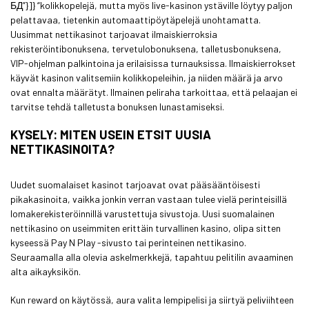
БД”}]} “kolikkopelejä, mutta myös live-kasinon ystäville löytyy paljon
pelattavaa, tietenkin automaattipöytäpelejä unohtamatta.
Uusimmat nettikasinot tarjoavat ilmaiskierroksia
rekisteröintibonuksena, tervetulobonuksena, talletusbonuksena,
VIP-ohjelman palkintoina ja erilaisissa turnauksissa. Ilmaiskierrokset
käyvät kasinon valitsemiin kolikkopeleihin, ja niiden määrä ja arvo
ovat ennalta määrätyt. Ilmainen peliraha tarkoittaa, että pelaajan ei
tarvitse tehdä talletusta bonuksen lunastamiseksi.
KYSELY: MITEN USEIN ETSIT UUSIA
NETTIKASINOITA?
Uudet suomalaiset kasinot tarjoavat ovat pääsääntöisesti
pikakasinoita, vaikka jonkin verran vastaan tulee vielä perinteisillä
lomakerekisteröinnillä varustettuja sivustoja. Uusi suomalainen
nettikasino on useimmiten erittäin turvallinen kasino, olipa sitten
kyseessä Pay N Play -sivusto tai perinteinen nettikasino.
Seuraamalla alla olevia askelmerkkejä, tapahtuu pelitilin avaaminen
alta aikayksikön.
Kun reward on käytössä, aura valita lempipelisi ja siirtyä peliviihteen