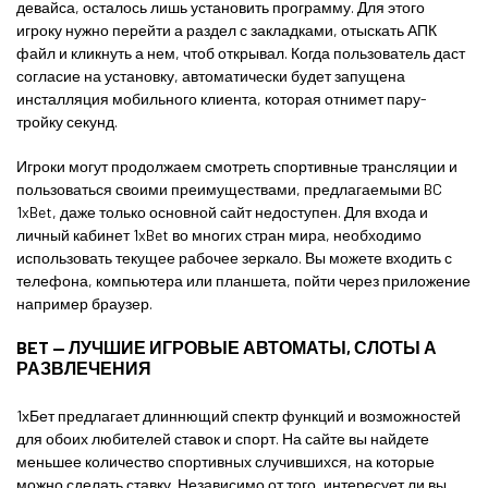
девайса, осталось лишь установить программу. Для этого
игроку нужно перейти а раздел с закладками, отыскать АПК
файл и кликнуть а нем, чтоб открывал. Когда пользователь даст
согласие на установку, автоматически будет запущена
инсталляция мобильного клиента, которая отнимет пару-
тройку секунд.
Игроки могут продолжаем смотреть спортивные трансляции и
пользоваться своими преимуществами, предлагаемыми BC
1xBet, даже только основной сайт недоступен. Для входа и
личный кабинет 1xBet во многих стран мира, необходимо
использовать текущее рабочее зеркало. Вы можете входить с
телефона, компьютера или планшета, пойти через приложение
например браузер.
BET — ЛУЧШИЕ ИГРОВЫЕ АВТОМАТЫ, СЛОТЫ А
РАЗВЛЕЧЕНИЯ
1хБет предлагает длиннющий спектр функций и возможностей
для обоих любителей ставок и спорт. На сайте вы найдете
меньшее количество спортивных случившихся, на которые
можно сделать ставку. Независимо от того, интересует ли вы