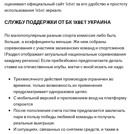
оценивают официальный сайт 1xbet за его удобство и простоту
использования
1xbet зеркало
.
СЛУЖБУ ПОДДЕРЖКИ ОТ БК 1XBET УКРАИНА
По малопопулярным разным спорта комиссия либо быть
больше, а коэффициенты меньше. Же нем собраны
соревнования с участием заокеанских команд и спортсменов
(Раздел отображает актуальный национальные соревнования
каждому региона). Если пребезбожно предпочитаете делать
ставки на отечественные клубы, матчи с мной искать не надо.
Трехмесячного действия промокодов ограничен во
времени, только возможность их применения
предусматривает одноразовое целях.
С мобильной версией и приложением вход на платформу
откроется
После пополнения счета гостям предлагается заключать
пари в пользу победы любимой команды и получать
реальные выигрыши.
И ситуациях, связанных со снятием средств, и также в