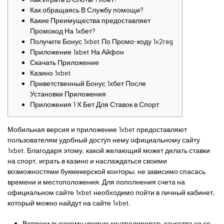
Как обращаясь В Службу помощи?
Какие Преимущества предоставляет
Промокод На 1хбет?
Получите Бонус 1xbet По Промо-коду 1x2reg
Приложение 1хbet На Айфон
Скачать Приложение
Казино 1xbet
Приветственный Бонус 1хбет После
Установки Приложения
Приложения 1 Х Бет Для Ставок в Спорт
Мобильная версия и приложение 1xbet предоставляют
пользователям удобный доступ нему официальному сайту
1xbet. Благодаря этому, какой желающий может делать ставки
на спорт, играть в казино и наслаждаться своими
возможностями букмекерской конторы, не зависимо спасась
времени и местоположения. Для пополнения счета на
официальном сайте 1xbet необходимо пойти в личный кабинет,
который можно найдут на сайте 1xbet.
Вопреки высокому уровню контролировать качества со со