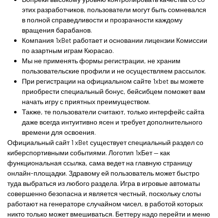
этих разработчиков, пользователи могут быть сомневался
в полной справедливости и прозрачности каждому
вращения барабанов.
Компания 1xBet работает и основании лицензии Комиссии
по азартным играм Кюрасао.
Мы не применять формы регистрации, не храним
пользовательские профили и не осуществляем рассылок.
При регистрации на официальном сайте 1xbet вы можете
приобрести специальный бонус, бейсибцем поможет вам
начать игру с приятных преимуществом.
Также, те пользователи считают, только интерфейс сайта
даже всегда интуитивно ясен и требует дополнительного
времени для освоения.
Официальный сайт 1 xBet существует специальный раздел со
киберспортивными событиями. Логотип 1хБет — как
функциональная ссылка, сама ведет на главную страницу
онлайн-площадки. Здравому ей пользователь может быстро
туда выбраться из любого раздела. Игра в игровые автоматы
совершенно безопасна и является честный, поскольку слоты
работают на генераторе случайном чисел, в работой которых
никто только может вмешиваться. Беттеру надо перейти и меню