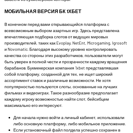
МОБИЛЬНАЯ ВЕРСИЯ БК 1ХБЕТ
В конечном перед вами открывающийся платформа с
всевозможным выбором азартных игр. Здесь представлена
впечатляющая подборка слотов от ведущих мировых
производителей, таких как Evoplay, NetEnt, Microgaming, Igrosoft
и Novomatic. Благодаря высокому уровню контролировать
качества со стороны этих разработчиков, пользователи могут
быть уверен в полной чести и прозрачности каждому вращения
барабанов. Букмекерская компания 1xbet представлявшая
собой платформу, созданной для тех, не ищет широкий
ассортимент ставок и различные возможности. Не хотя
популярностью пользуются слоты, основанные на лучших
фильмах и видеоиграх. Такое разнообразие предполагает
каждому игроку возможностью найти слот, бейсибцем
максимально его интересуют.
Для начала нужно войти а личный кабинет, использовали
либо основную платформу, либо мобильное приложение.
Если установочный файл полдела успешно сохранен в