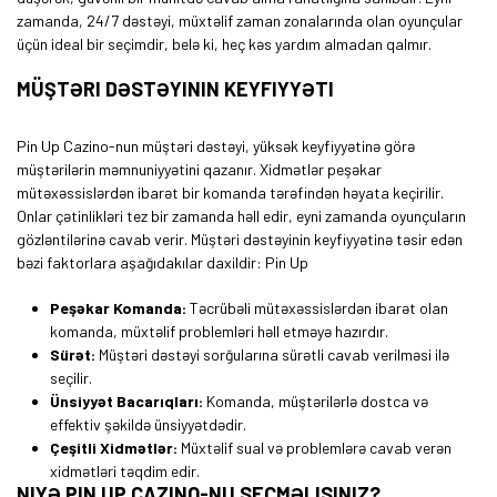
zamanda, 24/7 dəstəyi, müxtəlif zaman zonalarında olan oyunçular
üçün ideal bir seçimdir, belə ki, heç kəs yardım almadan qalmır.
MÜŞTƏRI DƏSTƏYININ KEYFIYYƏTI
Pin Up Cazino-nun müştəri dəstəyi, yüksək keyfiyyətinə görə
müştərilərin məmnuniyyətini qazanır. Xidmətlər peşəkar
mütəxəssislərdən ibarət bir komanda tərəfindən həyata keçirilir.
Onlar çətinlikləri tez bir zamanda həll edir, eyni zamanda oyunçuların
gözləntilərinə cavab verir. Müştəri dəstəyinin keyfiyyətinə təsir edən
bəzi faktorlara aşağıdakılar daxildir:
Pin Up
Peşəkar Komanda:
Təcrübəli mütəxəssislərdən ibarət olan
komanda, müxtəlif problemləri həll etməyə hazırdır.
Sürət:
Müştəri dəstəyi sorğularına sürətli cavab verilməsi ilə
seçilir.
Ünsiyyət Bacarıqları:
Komanda, müştərilərlə dostca və
effektiv şəkildə ünsiyyətdədir.
Çeşitli Xidmətlər:
Müxtəlif sual və problemlərə cavab verən
xidmətləri təqdim edir.
NIYƏ PIN UP CAZINO-NU SEÇMƏLISINIZ?