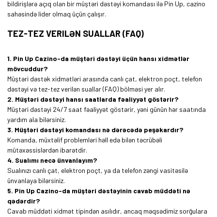
bildirişlərə açıq olan bir müştəri dəstəyi komandası ilə Pin Up, cazino
sahəsində lider olmaq üçün çalışır.
TEZ-TEZ VERILƏN SUALLAR (FAQ)
1. Pin Up Cazino-da müştəri dəstəyi üçün hansı xidmətlər
mövcuddur?
Müştəri dəstək xidmətləri arasında canlı çat, elektron poçt, telefon
dəstəyi və tez-tez verilən suallar (FAQ) bölməsi yer alır.
2. Müştəri dəstəyi hansı saatlarda fəaliyyət göstərir?
Müştəri dəstəyi 24/7 saat fəaliyyət göstərir, yəni günün hər saatında
yardım ala bilərsiniz.
3. Müştəri dəstəyi komandası nə dərəcədə peşəkardır?
Komanda, müxtəlif problemləri həll edə bilən təcrübəli
mütəxəssislərdən ibarətdir.
4. Sualımı necə ünvanlayım?
Sualınızı canlı çat, elektron poçt, ya da telefon zəngi vasitəsilə
ünvanlaya bilərsiniz.
5. Pin Up Cazino-da müştəri dəstəyinin cavab müddəti nə
qədərdir?
Cavab müddəti xidmət tipindən asılıdır, ancaq məqsədimiz sorğulara