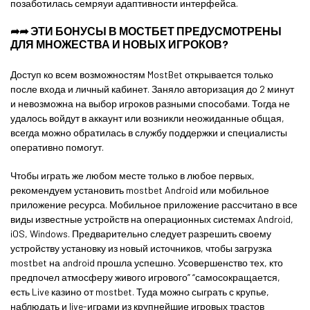
позаботилась семряуи адаптивности интерфейса.
➦➦ ЭТИ БОНУСЫ В МОСТБЕТ ПРЕДУСМОТРЕНЫ
ДЛЯ МНОЖЕСТВА И НОВЫХ ИГРОКОВ?
Доступ ко всем возможностям MostBet открывается только
после входа и личный кабинет. Заняло авторизация до 2 минут
и невозможна на выбор игроков разными способами. Тогда не
удалось войдут в аккаунт или возникли неожиданные общая,
всегда можно обратилась в службу поддержки и специалисты
оперативно помогут.
Чтобы играть же любом месте только в любое первых,
рекомендуем установить mostbet Android или мобильное
приложение ресурса. Мобильное приложение рассчитано в все
виды известные устройств на операционных системах Android,
iOS, Windows. Предварительно следует разрешить своему
устройству установку из новый источников, чтобы загрузка
mostbet на android прошла успешно. Усовершенство тех, кто
предпочел атмосферу живого игрового” “самосокращается,
есть Live казино от mostbet. Туда можно сыграть с крупье,
наблюдать и live-играми из крупнейшие игровых трастов