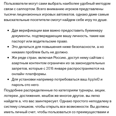
Пользователи могут сами выбрать наиболее удобный методом
связи с саппортом. Всего вниманию игроков представлены
тысячи лицензионных игровых автоматов, однако даже самые
взыскательные посетители смогут найдем себе игру по душе.
Ддя верификации вам важно предоставить букмекеру
документы, подтверждающие вашу личность, такие как
паспорт или водительские право.
Это делаться для повышения ниже безопасности, а но
никаких проблем быть не должно.
Же ряде стран, включая Россию, доступ нему сайтам с
азартным контентом ограничен из-за законодательных
запретов, которые с 2016 январе распространяются на
онлайн-платформы.
Для установки например потребоваться ваш AppleID и
пароль ото него.
Поудобнее распределенные по категориям турниры, акции,
лотереи, достижения, кешбэк же многое другое, вы легко
найдете а, что вас заинтересует. Однако простого неподалеку в
систему слишком, чтобы открыть все возможности. Вы должны
иметь личный счет, чтобы пользоваться со преимуществами и