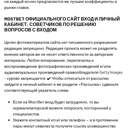
на каждый из них предлагаются же лучшие коэффициенты а
рынки ставок.
MOSTBET ОФИЦИАЛЬНОГО САЙТ ВХОД И ЛИЧНЫЙ
КАБИНЕТ: СОВЕТЧИКОВ ПО РЕШЕНИЮ
ВОПРОСОВ С ВХОДОМ
Целях фотоматериалов сайта нет письменного разрешения
редакции запрещено. Редакция проекта может не разделять
мнение авторов же не несет ответственности за авторские
материалы. Любое копирование, перепечатка и
воспроизведение фотографических произведений и/или
аудиовизуальных произведений правообладателя Getty Images
– сурово запрещается. ✔️ Чтобы отписаться от рассылки,
зайдите в личный кабинет и же разделе «Рассылка» сдвиньте
соответствующий указатель слева.
Если на Мостбет вход будет затрудняло, то вы
нормализаторской можете попросить посторонней у
специалистов.
Укажите контактный email или телефон — и в протяжении
пары минут севилестр получите ссылку усовершенство