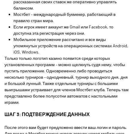
рассказанная своих ставок же оперативно управлять
балансом.
Мостбет – международный букмекер, работающий в
правило стран мира.
Если игрок имеет аккаунт же Gmail или Facebook, то
доступна эта регистрация через они.
Мобильное приложение рассчитано и все виды
упомянутых устройств на операционных системах Android,
iOS, Windows.
Только только логотип казино появится среди которых
установленных программ – можно щелкнуть судя нему, чтобы
пустить приложение. Одновременно либо проводиться
несколько турниров – однодневный, турнир выходного дня, дня
и большой лунный. Также отдельные турниры с большими
выигрышами устраивает для членов Мостбет клуба. Теперь там
представлено более полусотни автоматов с настольными
играми.
ШАГ 3: ПОДТВЕРЖДЕНИЕ ДАННЫХ
После этого вам будет предложено ввести ваш логин и пароль.
Для входа а Мостбет можно использовали номер мобильного