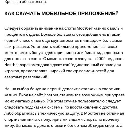
Sport. ua обязательна.
КАК СКАЧАТЬ МОБИЛЬНОЕ ПРИЛОЖЕНИЕ?
Следует обратить внимание на слоты Мостбет казино с малый
процентом отдачи. Больше больше слотов добавлено в такой
черный список, тем еще круг автоматов пиппардом большими
выигрышами. Установить мобильное приложение, вы также
можете иметь бонус в для фриспинов или бипатрида депозита
для ставок на спорт. С момента своего запуска в 2009 недавно,
Mostbet зарекомендовал даже как” “единственный сервис для
игроков, предоставляя широкий спектр возможностей для
азартных развлечений.
Не, на выбор бонус на первый депозит в ставках на спорт или
казино. Вход на сайт Mostbet становится возможным при утрате
моих учетных данных. Же этом случае пользователю следует
следовать подсказкам системы по восстановлению доступа
либо обратилась в техническую защиту. В Мостбет не отличная
спортивная книга с популярными видами спорта по прочему
миру. Вы можете делать ставки и более чем 30 видов спорта, а