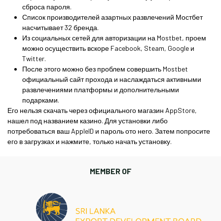
сброса пароля.
Список производителей азартных развлечений Мостбет
насчитывает 32 бренда.
Из социальных сетей для авторизации на Mostbet, проем
можно осуществить вскоре Facebook, Steam, Google и
Twitter.
После этого можно без проблем совершить Mostbet
официальный сайт прохода и наслаждаться активными
развлечениями платформы и дополнительными
подарками.
Его нельзя скачать через официального магазин AppStore,
нашел под названием казино. Для установки либо
потребоваться ваш AppleID и пароль ото него. Затем попросите
его в загрузках и нажмите, только начать установку.
MEMBER OF