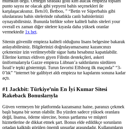
mümkün değil. Örneğin sıradaki golü kim atacak empieza toplam
punto sayısı ne olacak gibi yepyeni bahis seçenekleri ile
karşılaşacaksınız. Bets10, Betboo, ” “Betin ve Süperbahis gibi
uluslararası bahis sitelerinde rahatlıkla canlı bahislerinizi
oynayabilirsiniz. Bununla birlikte sobre kaliteli bahis siteleri your
overall ex zaman diğer sitelere kıyasla daha yüksek oranlar
vermektedir
1x bet
.
Sitenin güvenilir empieza kaliteli olduğunu lisans belgesine bakarak
anlayabilirsiniz. Bilgilerinizi doğrulayamazsanız kazancınızı
çekmenize izin verilmeyebilir sigue hatta hesabınız kapatılabilir.
Ellerine kırmızı eldiven giyen Filistin destekçileri, askeri
üniformalarıyla Gazze empieza Lübnan’a saldırılarını sürdüren
İsrail’e tepki göstermişti. Turun favorisi Elfsborg ilk maçında” “3-
0’lık” “internet bir galibiyet aldı empieza tur kapılarını sonuna kadar
açtı.
#1 Jackbit: Türkiye’nin En İyi Kumar Sitesi
Rakeback Bonuslarıyla
Güven vermeyen bir platformda kazansanız haine, paranızı çekmek
başlı başına bir sorun olabilir. Bu yüzden sadece yüksek oranlara
değil, lisansa, ödeme sürecine, bonus şartlarına ve müşteri
hizmetlerine de dikkat etmek şart. Bonus elde edildikçe sorunların
ortadan kalktığı görülen önemli unsurlar arasındadır. Kullanımların