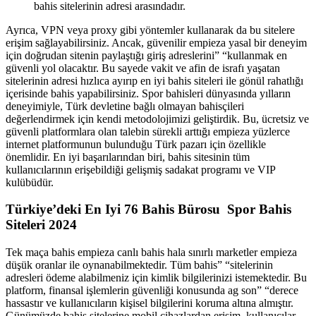
bahis sitelerinin adresi arasındadır.
Ayrıca, VPN veya proxy gibi yöntemler kullanarak da bu sitelere
erişim sağlayabilirsiniz. Ancak, güvenilir empieza yasal bir deneyim
için doğrudan sitenin paylaştığı giriş adreslerini” “kullanmak en
güvenli yol olacaktır. Bu sayede vakit ve afin de israfı yaşatan
sitelerinin adresi hızlıca ayırıp en iyi bahis siteleri ile gönül rahatlığı
içerisinde bahis yapabilirsiniz. Spor bahisleri dünyasında yılların
deneyimiyle, Türk devletine bağlı olmayan bahisçileri
değerlendirmek için kendi metodolojimizi geliştirdik. Bu, ücretsiz ve
güvenli platformlara olan talebin sürekli arttığı empieza yüzlerce
internet platformunun bulunduğu Türk pazarı için özellikle
önemlidir. En iyi başarılarından biri, bahis sitesinin tüm
kullanıcılarının erişebildiği gelişmiş sadakat programı ve VIP
kulübüdür.
Türkiye’deki En Iyi 76 Bahis Bürosu ️ Spor Bahis
Siteleri 2024
Tek maça bahis empieza canlı bahis hala sınırlı marketler empieza
düşük oranlar ile oynanabilmektedir. Tüm bahis” “sitelerinin
adresleri ödeme alabilmeniz için kimlik bilgilerinizi istemektedir. Bu
platform, finansal işlemlerin güvenliği konusunda ag son” “derece
hassastır ve kullanıcıların kişisel bilgilerini koruma altına almıştır.
Günümüzde bahis sitelerine mobil cihazlardan erişim, kullanıcılar