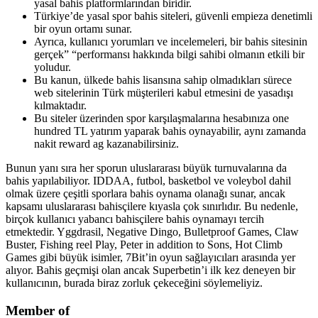
yasal bahis platformlarından biridir.
Türkiye’de yasal spor bahis siteleri, güvenli empieza denetimli
bir oyun ortamı sunar.
Ayrıca, kullanıcı yorumları ve incelemeleri, bir bahis sitesinin
gerçek” “performansı hakkında bilgi sahibi olmanın etkili bir
yoludur.
Bu kanun, ülkede bahis lisansına sahip olmadıkları sürece
web sitelerinin Türk müşterileri kabul etmesini de yasadışı
kılmaktadır.
Bu siteler üzerinden spor karşılaşmalarına hesabınıza one
hundred TL yatırım yaparak bahis oynayabilir, aynı zamanda
nakit reward ag kazanabilirsiniz.
Bunun yanı sıra her sporun uluslararası büyük turnuvalarına da
bahis yapılabiliyor. IDDAA, futbol, ​​basketbol ve voleybol dahil
olmak üzere çeşitli sporlara bahis oynama olanağı sunar, ancak
kapsamı uluslararası bahisçilere kıyasla çok sınırlıdır. Bu nedenle,
birçok kullanıcı yabancı bahisçilere bahis oynamayı tercih
etmektedir. Yggdrasil, Negative Dingo, Bulletproof Games, Claw
Buster, Fishing reel Play, Peter in addition to Sons, Hot Climb
Games gibi büyük isimler, 7Bit’in oyun sağlayıcıları arasında yer
alıyor. Bahis geçmişi olan ancak Superbetin’i ilk kez deneyen bir
kullanıcının, burada biraz zorluk çekeceğini söylemeliyiz.
Member of