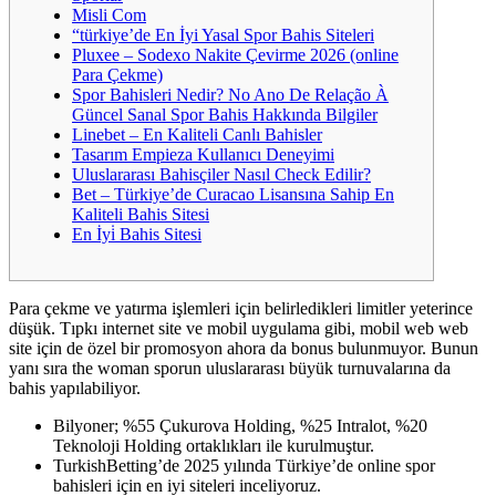
Misli Com
“türkiye’de En İyi Yasal Spor Bahis Siteleri
Pluxee – Sodexo Nakite Çevirme 2026 (online
Para Çekme)
Spor Bahisleri Nedir? No Ano De Relação À
Güncel Sanal Spor Bahis Hakkında Bilgiler
Linebet – En Kaliteli Canlı Bahisler
Tasarım Empieza Kullanıcı Deneyimi
Uluslararası Bahisçiler Nasıl Check Edilir?
Bet – Türkiye’de Curacao Lisansına Sahip En
Kaliteli Bahis Sitesi
En İyi̇ Bahis Sitesi
Para çekme ve yatırma işlemleri için belirledikleri limitler yeterince
düşük. Tıpkı internet site ve mobil uygulama gibi, mobil web web
site için de özel bir promosyon ahora da bonus bulunmuyor. Bunun
yanı sıra the woman sporun uluslararası büyük turnuvalarına da
bahis yapılabiliyor.
Bilyoner; %55 Çukurova Holding, %25 Intralot, %20
Teknoloji Holding ortaklıkları ile kurulmuştur.
TurkishBetting’de 2025 yılında Türkiye’de online spor
bahisleri için en iyi siteleri inceliyoruz.