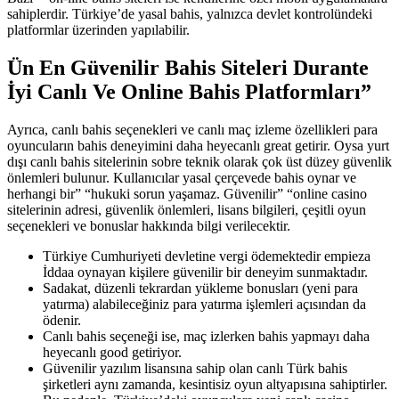
sahiplerdir. Türkiye’de yasal bahis, yalnızca devlet kontrolündeki
platformlar üzerinden yapılabilir.
Ün En Güvenilir Bahis Siteleri Durante
İyi Canlı Ve Online Bahis Platformları”
Ayrıca, canlı bahis seçenekleri ve canlı maç izleme özellikleri para
oyuncuların bahis deneyimini daha heyecanlı great getirir. Oysa yurt
dışı canlı bahis sitelerinin sobre teknik olarak çok üst düzey güvenlik
önlemleri bulunur. Kullanıcılar yasal çerçevede bahis oynar ve
herhangi bir” “hukuki sorun yaşamaz. Güvenilir” “online casino
sitelerinin adresi, güvenlik önlemleri, lisans bilgileri, çeşitli oyun
seçenekleri ve bonuslar hakkında bilgi verilecektir.
Türkiye Cumhuriyeti devletine vergi ödemektedir empieza
İddaa oynayan kişilere güvenilir bir deneyim sunmaktadır.
Sadakat, düzenli tekrardan yükleme bonusları (yeni para
yatırma) alabileceğiniz para yatırma işlemleri açısından da
ödenir.
Canlı bahis seçeneği ise, maç izlerken bahis yapmayı daha
heyecanlı good getiriyor.
Güvenilir yazılım lisansına sahip olan canlı Türk bahis
şirketleri aynı zamanda, kesintisiz oyun altyapısına sahiptirler.