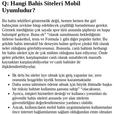
Q: Hangi Bahis Siteleri Mobil
Uyumludur?
Bu bahis teklifleri göstermelik değil, hemen hemen the girl
bahisçinin zevkine hitap edebilecek çeşitliliği barındırması gerekir.
Görmek istediğimiz çok sayıda spor türü arasında şüphesiz en başta
balompié geliyor. Buna ek” “olarak sunulmasını beklediğimiz
türlerse basketbol, tenis ve Formula 1 gibi diğer popüler türler. Bu
şekilde bahis interaktif bir deneyim haline geliyor çünkü fiili olarak
neler olduğunu görebiliyorsunuz. Bununla, canlı bahisin herhangi
bir bahis siteleri için de çok mühim olduğunu kast ediyoruz. Önde
gelen şirketler, karşılaşmaları canlı olarak sunabilecek masraflı
kaynakları karşılayabiliyorlar ve canlı bahisler ile
ilişkilendirebiliyorlar.
İlk defa bu siteler üye olmak için giriş yapanlar ise, zero
oranında hoşgeldin üyelik bonusu kazanmaktadır.
Daha sonra tahminen ödeme almak için büyük ihtimalle başka
bir risksiz bahiste kullanma şansına sahip” “olacaksınız.
Ayrıca, müşteri hizmetleri desteği ve kullanıcı yorumları da
güvenilir bahis siteleri arasında yer alan sitelerin
güvenilirliğini değerlendirmenize yardımcı olabilir.
Ancak, kullanıcıların mobil bahis uygulamalarını kullanmadan
önce internet bağlantılarının sağlam olduğundan emin olmaları