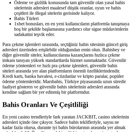
Ödeme ve gizlilik konusunda tam güvenilir olan yasal bahis
sitelerinin adresleri maalesef düşük oranlar, oyun ve bahis
çeşitleri ile illegal sitelerin gerisinde kalıyor.
Bahis Türleri
1xbet bonusları, en en yeni kullanıcıların platformla tanışmaya
hoş bir şekilde başlamasına yardımcı olur sigue müdavimlerin
sadakatini teşvik eder.
Para çekme işlemleri sırasında, seçtiğiniz bahis sitesinin güncel giriş
adresleri üzerinden erişilebilir olduğundan emin olun. Bahisbey ve
diğer güvenilir siteler, kullanıcılarına kazançlarını hızlıca çekme
imkanı tanıyan yüksek standartlarda hizmet sunmaktadır. Güvenilir
ödeme yöntemleri ve hızlı pra çekme işlemleri, güvenilir bahis
siteleri arasında yer alan platformların önemli özelliklerindendir.
Kredi kartı, banka havalesi, e-cüzdanlar ve kripto paralar, popüler
ödeme yöntemleridir. Marsbahis, Türkiye piyasasında uzun süredir
faaliyet gösteren ve güvenilir bahis sitelerinin adresleri arasında
kendine sağlam bir yer edinmiş bir platformdur.
Bahis Oranları Ve Çeşitliliği
En yeni casino trendleriyle fark yaratan JACKBIT, casino sitelerinin
adresleri içinde öne çıkıyor. Sadece bahis teklifleriyle, sayısı ne
kadar fazla olursa, durante iyi bahis bürolarının arasında yer almak