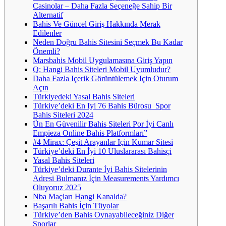
Casinolar – Daha Fazla Seçeneğe Sahip Bir
Alternatif
Bahis Ve Güncel Giriş Hakkında Merak
Edilenler
Neden Doğru Bahis Sitesini Seçmek Bu Kadar
Önemli?
Marsbahis Mobil Uygulamasına Giriş Yapın
Q: Hangi Bahis Siteleri Mobil Uyumludur?
Daha Fazla Içerik Görüntülemek Için Oturum
Açın
Türkiyedeki Yasal Bahis Siteleri
Türkiye’deki En Iyi 76 Bahis Bürosu ️ Spor
Bahis Siteleri 2024
Ün En Güvenilir Bahis Siteleri Por İyi Canlı
Empieza Online Bahis Platformları”
#4 Mirax: Çeşit Arayanlar Için Kumar Sitesi
Türkiye’deki En İyi 10 Uluslararası Bahisçi
Yasal Bahis Siteleri
Türkiye’deki Durante İyi Bahis Sitelerinin
Adresi Bulmanız İçin Measurements Yardımcı
Oluyoruz 2025
Nba Maçları Hangi Kanalda?
Başarılı Bahis İçin Tüyolar
Türkiye’den Bahis Oynayabileceğiniz Diğer
Sporlar