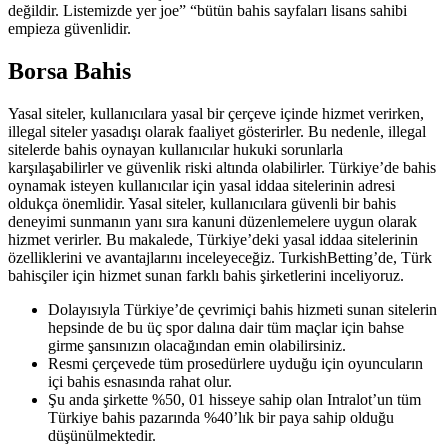
değildir. Listemizde yer joe” “bütün bahis sayfaları lisans sahibi
empieza güvenlidir.
Borsa Bahis
Yasal siteler, kullanıcılara yasal bir çerçeve içinde hizmet verirken,
illegal siteler yasadışı olarak faaliyet gösterirler. Bu nedenle, illegal
sitelerde bahis oynayan kullanıcılar hukuki sorunlarla
karşılaşabilirler ve güvenlik riski altında olabilirler. Türkiye’de bahis
oynamak isteyen kullanıcılar için yasal iddaa sitelerinin adresi
oldukça önemlidir. Yasal siteler, kullanıcılara güvenli bir bahis
deneyimi sunmanın yanı sıra kanuni düzenlemelere uygun olarak
hizmet verirler. Bu makalede, Türkiye’deki yasal iddaa sitelerinin
özelliklerini ve avantajlarını inceleyeceğiz. TurkishBetting’de, Türk
bahisçiler için hizmet sunan farklı bahis şirketlerini inceliyoruz.
Dolayısıyla Türkiye’de çevrimiçi bahis hizmeti sunan sitelerin
hepsinde de bu üç spor dalına dair tüm maçlar için bahse
girme şansınızın olacağından emin olabilirsiniz.
Resmi çerçevede tüm prosedürlere uyduğu için oyuncuların
içi bahis esnasında rahat olur.
Şu anda şirkette %50, 01 hisseye sahip olan Intralot’un tüm
Türkiye bahis pazarında %40’lık bir paya sahip olduğu
düşünülmektedir.