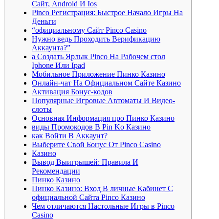
Сайт, Android И Ios
Pinco Регистрация: Быстрое Начало Игры На
Деньги
“официальному Сайт Pinco Casino
Нужно ведь Проходить Верификацию
Аккаунта?”
а Создать Ярлык Pinco На Рабочем стол
Iphone Или Ipad
Мобильное Приложение Пинко Казино
Онлайн-чат На Официальном Сайте Казино
Активация Бонус-кодов
Популярные Игровые Автоматы И Видео-
слоты
Основная Информация про Пинко Казино
виды Промокодов В Pin Ko Казино
как Войти В Аккаунт?
Выберите Свой Бонус От Pinco Casino
Казино
Вывод Выигрышей: Правила И
Рекомендации
Пинко Казино
Пинко Казино: Вход В личные Кабинет С
официальной Сайта Pinco Казино
Чем отличаются Настольные Игры в Pinco
Casino