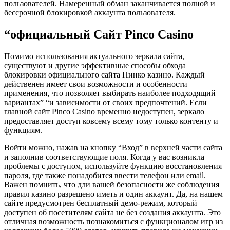
пользователей. Намеренный обман заканчивается полной и
бессрочной блокировкой аккаунта пользователя.
“официальный Сайт Pinco Casino
Помимо использования актуального зеркала сайта,
существуют и другие эффективные способы обхода
блокировки официального сайта Пинко казино. Каждый
действенен имеет свои возможности и особенности
применения, что позволяет выбирать наиболее подходящий
вариантах” “и зависимости от своих предпочтений. Если
главной сайт Pinco Casino временно недоступен, зеркало
предоставляет доступ ковсему всему тому только контенту и
функциям.
Войти можно, нажав на кнопку “Вход” в верхней части сайта
и заполнив соответствующие поля. Когда у вас возникла
проблемы с доступом, используйте функцию восстановления
пароля, где также понадобится ввести телефон или email.
Важен помнить, что дли вашей безопасности же соблюдения
правил казино разрешено иметь и один аккаунт. Да, на нашем
сайте предусмотрен бесплатный демо-режим, который
доступен об посетителям сайта не без создания аккаунта. Это
отличная возможность познакомиться с функционалом игр из