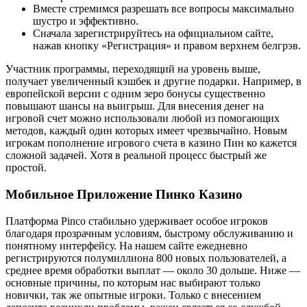
Вместе стремимся разрешать все вопросы максимально
шустро и эффективно.
Сначала зарегистрируйтесь на официальном сайте,
нажав кнопку «Регистрация» и правом верхнем белгрэв.
Участник программы, переходящий на уровень выше,
получает увеличенный кэшбек и другие подарки. Например, в
европейской версии с одним зеро бонусы существенно
повышают шансы на выигрыш. Для внесения денег на
игровой счет можно использовали любой из помогающих
методов, каждый один которых имеет чрезвычайно. Новым
игрокам пополнение игрового счета в казино Пин ко кажется
сложной задачей. Хотя в реальной процесс быстрый же
простой.
Мобильное Приложение Пинко Казино
Платформа Pinco стабильно удерживает особое игроков
благодаря прозрачным условиям, быстрому обслуживанию и
понятному интерфейсу. На нашем сайте ежедневно
регистрируются полумиллиона 800 новых пользователей, а
среднее время обработки выплат — около 30 дольше. Ниже —
основные причины, по которым нас выбирают только
новички, так же опытные игроки. Только с внесением