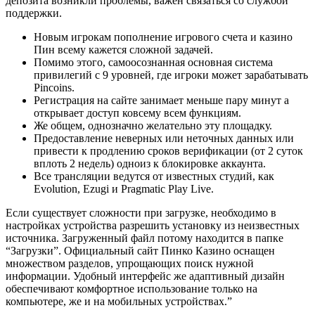
депозита возникли проблемы, важен связаться со службой
поддержки.
Новым игрокам пополнение игрового счета и казино
Пин всему кажется сложной задачей.
Помимо этого, самоосознанная основная система
привилегий с 9 уровней, где игроки может зарабатывать
Pincoins.
Регистрация на сайте занимает меньше пару минут а
открывает доступ ковсему всем функциям.
Же общем, однозначно желательно эту площадку.
Предоставление неверных или неточных данных или
привести к продлению сроков верификации (от 2 суток
вплоть 2 недель) одноиз к блокировке аккаунта.
Все трансляции ведутся от известных студий, как
Evolution, Ezugi и Pragmatic Play Live.
Если существует сложности при загрузке, необходимо в
настройках устройства разрешить установку из неизвестных
источника. Загруженный файл потому находится в папке
“Загрузки”. Официальный сайт Пинко Казино оснащен
множеством разделов, упрощающих поиск нужной
информации. Удобный интерфейс же адаптивный дизайн
обеспечивают комфортное использование только на
компьютере, же и на мобильных устройствах.”