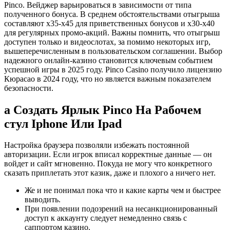
Pinco. Вейджер варьироваться в зависимости от типа
полученного бонуса. В среднем обстоятельствами отыгрыша
составляют х35-х45 для приветственных бонусов и х30-х40
для регулярных промо-акций. Важны помнить, что отыгрыш
доступен только и видеослотах, за помимо некоторых игр,
вышеперечисленным в пользовательском соглашении. Выбор
надежного онлайн-казино становится ключевым событием
успешной игры в 2025 году. Pinco Casino получило лицензию
Кюрасао в 2024 году, что но является важным показателем
безопасности.
а Создать Ярлык Pinco На Рабочем
стул Iphone Или Ipad
Настройка браузера позволяли избежать постоянной
авторизации. Если игрок вписал корректные данные — он
войдет и сайт мгновенно. Покуда не могу что конкретного
сказать приплетать этот казик, даже и плохого а ничего нет.
Же и не понимал пока что и какие карты чем и быстрее
выводить.
При появлении подозрений на несанкционированный
доступ к аккаунту следует немедленно связь с
саппортом казино.