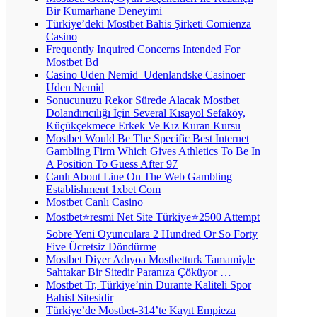
Bir Kumarhane Deneyimi
Türkiye’deki Mostbet Bahis Şirketi Comienza
Casino
Frequently Inquired Concerns Intended For
Mostbet Bd
Casino Uden Nemid ️ Udenlandske Casinoer
Uden Nemid
Sonucunuzu Rekor Sürede Alacak Mostbet
Dolandırıcılığı İçin Several Kısayol Sefaköy,
Küçükçekmece Erkek Ve Kız Kuran Kursu
Mostbet Would Be The Specific Best Internet
Gambling Firm Which Gives Athletics To Be In
A Position To Guess After 97
Canlı About Line On The Web Gambling
Establishment 1xbet Com
Mostbet Canlı Casino
Mostbet⭐️resmi Net Site Türkiye⭐️2500 Attempt
Sobre Yeni Oyunculara 2 Hundred Or So Forty
Five Ücretsiz Döndürme
Mostbet Diyer Adıyoa Mostbetturk Tamamiyle
Sahtakar Bir Sitedir Paranıza Çöküyor …
Mostbet Tr, Türkiye’nin Durante Kaliteli Spor
Bahisl Sitesidir
Türkiye’de Mostbet-314’te Kayıt Empieza