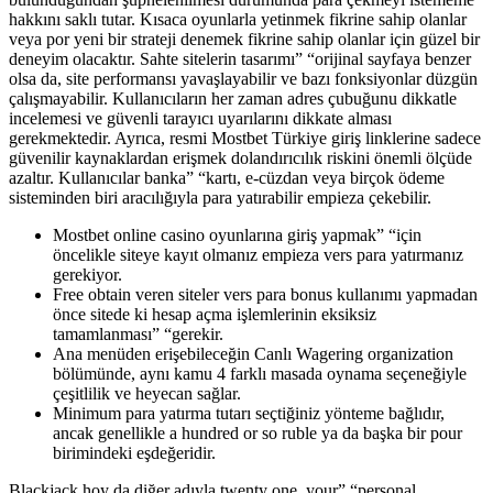
hakkını saklı tutar. Kısaca oyunlarla yetinmek fikrine sahip olanlar
veya por yeni bir strateji denemek fikrine sahip olanlar için güzel bir
deneyim olacaktır. Sahte sitelerin tasarımı” “orijinal sayfaya benzer
olsa da, site performansı yavaşlayabilir ve bazı fonksiyonlar düzgün
çalışmayabilir. Kullanıcıların her zaman adres çubuğunu dikkatle
incelemesi ve güvenli tarayıcı uyarılarını dikkate alması
gerekmektedir. Ayrıca, resmi Mostbet Türkiye giriş linklerine sadece
güvenilir kaynaklardan erişmek dolandırıcılık riskini önemli ölçüde
azaltır. Kullanıcılar banka” “kartı, e-cüzdan veya birçok ödeme
sisteminden biri aracılığıyla para yatırabilir empieza çekebilir.
Mostbet online casino oyunlarına giriş yapmak” “için
öncelikle siteye kayıt olmanız empieza vers para yatırmanız
gerekiyor.
Free obtain veren siteler vers para bonus kullanımı yapmadan
önce sitede ki hesap açma işlemlerinin eksiksiz
tamamlanması” “gerekir.
Ana menüden erişebileceğin Canlı Wagering organization
bölümünde, aynı kamu 4 farklı masada oynama seçeneğiyle
çeşitlilik ve heyecan sağlar.
Minimum para yatırma tutarı seçtiğiniz yönteme bağlıdır,
ancak genellikle a hundred or so ruble ya da başka bir pour
birimindeki eşdeğeridir.
Blackjack hoy da diğer adıyla twenty one, your” “personal