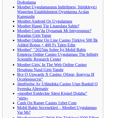
Doğrulama
Mostbet Uygulamasının Indirilmesi, Sürükleyici
Wagering Establishment Oyunlarına Açılan
Kapınızdır
Mostbet Android Os Uygulaması
Mostbet Hangi Tür Lisanslara Sahip?
Mostbet Com’da Oynamak Mı Istiyorsunuz?
Buradan Giriş Yapın
Mostbet Online On Line Casino Türkiye 500 İlk
Added Bonus + 400 Fs Talep Edin
Mostbet” “2025ün Sobre İyi Mobil Bahis
Empieza Online Casino Uygulaması The Infinity
Scientific Research Center
Mostbet Giriş⁚ In The Web Online Casino
Hesabına Nasıl Giriş Yapılır
Все О Upwards X Casino: Обзор, Бонусы И
Особенности”
Jämförelse Av Utländska Casino Utan Bankid O
Svenska Alternativ
«mostbet Entdeckte Sitesi Kişisel Dolaba”
“giriş»
Canlı On Range Casino 1xbet Com
Mobil Bahis Seçenekleri – Mostbet Uygulaması
Var Mı?
Mostbet⭐️resmi” “Web Site Türkiye⭐️2500 Effort