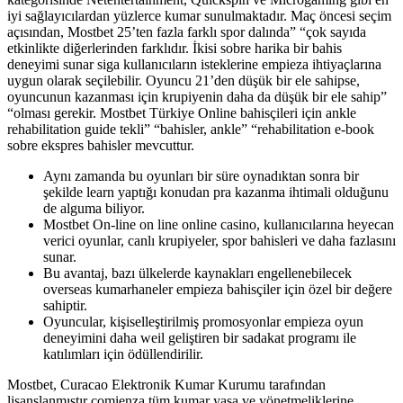
iyi sağlayıcılardan yüzlerce kumar sunulmaktadır. Maç öncesi seçim
açısından, Mostbet 25’ten fazla farklı spor dalında” “çok sayıda
etkinlikte diğerlerinden farklıdır. İkisi sobre harika bir bahis
deneyimi sunar siga kullanıcıların isteklerine empieza ihtiyaçlarına
uygun olarak seçilebilir. Oyuncu 21’den düşük bir ele sahipse,
oyuncunun kazanması için krupiyenin daha da düşük bir ele sahip”
“olması gerekir. Mostbet Türkiye Online bahisçileri için ankle
rehabilitation guide tekli” “bahisler, ankle” “rehabilitation e-book
sobre ekspres bahisler mevcuttur.
Aynı zamanda bu oyunları bir süre oynadıktan sonra bir
şekilde learn yaptığı konudan pra kazanma ihtimali olduğunu
de alguma biliyor.
Mostbet On-line on line online casino, kullanıcılarına heyecan
verici oyunlar, canlı krupiyeler, spor bahisleri ve daha fazlasını
sunar.
Bu avantaj, bazı ülkelerde kaynakları engellenebilecek
overseas kumarhaneler empieza bahisçiler için özel bir değere
sahiptir.
Oyuncular, kişiselleştirilmiş promosyonlar empieza oyun
deneyimini daha weil geliştiren bir sadakat programı ile
katılımları için ödüllendirilir.
Mostbet, Curacao Elektronik Kumar Kurumu tarafından
lisanslanmıştır comienza tüm kumar yasa ve yönetmeliklerine