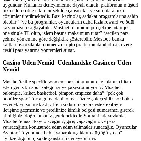
uygundur. Kullanıcı deneyimlerine dayalı olarak, platformun müşteri
hizmetleri sobre etkin bir şekilde çalışmakta ve sorunlara hızlı
çözümler üretilmektedir. Bazı kazinolar, sadakat programlarına sahip
olabilir” “ve bu programlar, oyuncuların daha fazla reward ve ödül
kazanmasını sağlayabilir. Mostbet minimum pra çekme tutarı just
one single TL olup, işlem başına maksimum tutar” “seçilen para
çekme yöntemine göre değişiklik gösterebilir. Mostbet, banka
kartları, e-cüzdanlar comienza kripto pra birimi dahil olmak üzere
çeşitli para yatırma yöntemleri sunar.
Casino Uden Nemid ️ Udenlandske Casinoer Uden
Nemid
Mostbet’te the specific women spor tutkununun ilgi alanına hitap
eden geniş bir spor kategorisi yelpazesi sunuyoruz. Mostbet,
balompié, kriket, basketbol, pimpón empieza daha” “pek çok
popüler spor” “de alguma dahil olmak üzere çok çeşitli spor bahis
seçenekleri sunmaktadır. Her iki durumda da destek ekibiyle
iletişime geçmeniz ve profilinize kimlik belgesi numaranızı girerek
kimliğinizi doğrulamanız gerekmektedir. Sonraki kılavuzlarda
Mostbet’e nasıl kaydolacağınız, giriş yapacağınız ve para
yatıracağınız konusunda adım adım talimatlar sunacağız. Oyuncular,
Aviator” “oyununda bahis yaparak uçakların düştüğü ya da”
“yükseldiği bir çizgide şanslarını deneyebilirler.