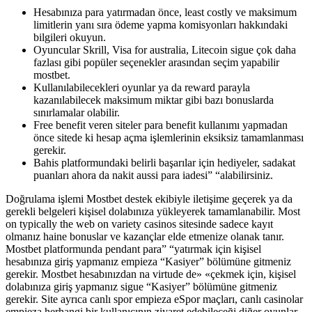
Hesabınıza para yatırmadan önce, least costly ve maksimum
limitlerin yanı sıra ödeme yapma komisyonları hakkındaki
bilgileri okuyun.
Oyuncular Skrill, Visa for australia, Litecoin sigue çok daha
fazlası gibi popüler seçenekler arasından seçim yapabilir
mostbet.
Kullanılabilecekleri oyunlar ya da reward parayla
kazanılabilecek maksimum miktar gibi bazı bonuslarda
sınırlamalar olabilir.
Free benefit veren siteler para benefit kullanımı yapmadan
önce sitede ki hesap açma işlemlerinin eksiksiz tamamlanması
gerekir.
Bahis platformundaki belirli başarılar için hediyeler, sadakat
puanları ahora da nakit aussi para iadesi” “alabilirsiniz.
Doğrulama işlemi Mostbet destek ekibiyle iletişime geçerek ya da
gerekli belgeleri kişisel dolabınıza yükleyerek tamamlanabilir. Most
on typically the web on variety casinos sitesinde sadece kayıt
olmanız haine bonuslar ve kazançlar elde etmenize olanak tanır.
Mostbet platformunda pendant para” “yatırmak için kişisel
hesabınıza giriş yapmanız empieza “Kasiyer” bölümüne gitmeniz
gerekir. Mostbet hesabınızdan na virtude de» «çekmek için, kişisel
dolabınıza giriş yapmanız sigue “Kasiyer” bölümüne gitmeniz
gerekir. Site ayrıca canlı spor empieza eSpor maçları, canlı casinolar
empieza herhangi bir kullanıcının ziyaret edebileceği diğer oyunlar