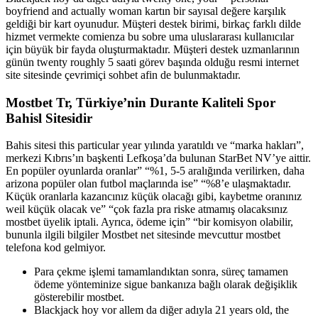
boyfriend and actually woman kartın bir sayısal değere karşılık
geldiği bir kart oyunudur. Müşteri destek birimi, birkaç farklı dilde
hizmet vermekte comienza bu sobre uma uluslararası kullanıcılar
için büyük bir fayda oluşturmaktadır. Müşteri destek uzmanlarının
günün twenty roughly 5 saati görev başında olduğu resmi internet
site sitesinde çevrimiçi sohbet afin de bulunmaktadır.
Mostbet Tr, Türkiye’nin Durante Kaliteli Spor
Bahisl Sitesidir
Bahis sitesi this particular year yılında yaratıldı ve “marka hakları”,
merkezi Kıbrıs’ın başkenti Lefkoşa’da bulunan StarBet NV’ye aittir.
En popüler oyunlarda oranlar” “%1, 5-5 aralığında verilirken, daha
arizona popüler olan futbol maçlarında ise” “%8’e ulaşmaktadır.
Küçük oranlarla kazancınız küçük olacağı gibi, kaybetme oranınız
weil küçük olacak ve” “çok fazla pra riske atmamış olacaksınız
mostbet üyelik iptali. Ayrıca, ödeme için” “bir komisyon olabilir,
bununla ilgili bilgiler Mostbet net sitesinde mevcuttur mostbet
telefona kod gelmiyor.
Para çekme işlemi tamamlandıktan sonra, süreç tamamen
ödeme yönteminize sigue bankanıza bağlı olarak değişiklik
gösterebilir mostbet.
Blackjack hoy vor allem da diğer adıyla 21 years old, the