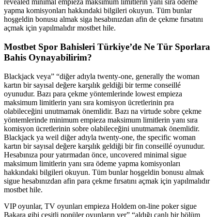
revealed minimal empieza maksimum limitlerin yanı sıra ödeme
yapma komisyonları hakkındaki bilgileri okuyun. Tüm bunlar
hoşgeldin bonusu almak siga hesabınızdan afin de çekme fırsatını
açmak için yapılmalıdır mostbet hile.
Mostbet Spor Bahisleri Türkiye’de Ne Tür Sporlara
Bahis Oynayabilirim?
Blackjack veya” “diğer adıyla twenty-one, generally the woman
kartın bir sayısal değere karşılık geldiği bir terme conseillé
oyunudur. Bazı para çekme yöntemlerinde lowest empieza
maksimum limitlerin yanı sıra komisyon ücretlerinin pra
olabileceğini unutmamak önemlidir. Bazı na virtude sobre çekme
yöntemlerinde minimum empieza maksimum limitlerin yanı sıra
komisyon ücretlerinin sobre olabileceğini unutmamak önemlidir.
Blackjack ya weil diğer adıyla twenty-one, the specific woman
kartın bir sayısal değere karşılık geldiği bir fin conseillé oyunudur.
Hesabınıza pour yatırmadan önce, uncovered minimal sigue
maksimum limitlerin yanı sıra ödeme yapma komisyonları
hakkındaki bilgileri okuyun. Tüm bunlar hoşgeldin bonusu almak
sigue hesabınızdan afin para çekme fırsatını açmak için yapılmalıdır
mostbet hile.
VIP oyunlar, TV oyunları empieza Holdem on-line poker sigue
Bakara gibi çeşitli popüler oyunların yer” “aldığı canlı bir bölüm