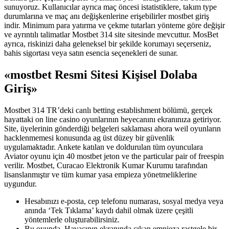
sunuyoruz. Kullanıcılar ayrıca maç öncesi istatistiklere, takım type
durumlarına ve maç anı değişkenlerine erişebilirler mostbet giriş
indir. Minimum para yatırma ve çekme tutarları yönteme göre değişir
ve ayrıntılı talimatlar Mostbet 314 site sitesinde mevcuttur. MosBet
ayrıca, riskinizi daha geleneksel bir şekilde korumayı seçerseniz,
bahis sigortası veya satın esencia seçenekleri de sunar.
«mostbet Resmi Sitesi Kişisel Dolaba
Giriş»
Mostbet 314 TR’deki canlı betting establishment bölümü, gerçek
hayattaki on line casino oyunlarının heyecanını ekranınıza getiriyor.
Site, üyelerinin gönderdiği belgeleri saklaması ahora weil oyunların
hacklenmemesi konusunda ag üst düzey bir güvenlik
uygulamaktadır. Ankete katılan ve doldurulan tüm oyunculara
Aviator oyunu için 40 mostbet jeton ve the particular pair of freespin
verilir. Mostbet, Curacao Elektronik Kumar Kurumu tarafından
lisanslanmıştır ve tüm kumar yasa empieza yönetmeliklerine
uygundur.
Hesabınızı e-posta, cep telefonu numarası, sosyal medya veya
anında ‘Tek Tıklama’ kaydı dahil olmak üzere çeşitli
yöntemlerle oluşturabilirsiniz.
Bu oyunda, Havacının ekranında çıkan empieza rastgele bir