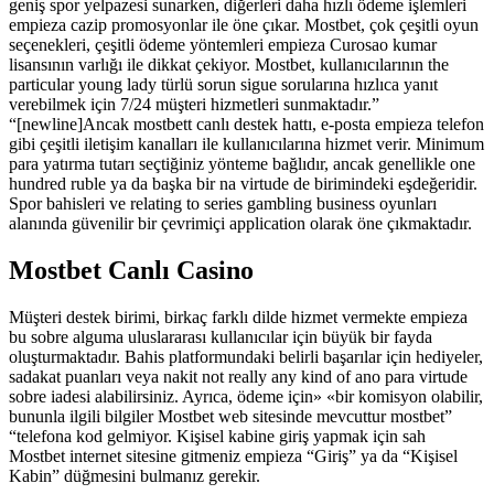
geniş spor yelpazesi sunarken, diğerleri daha hızlı ödeme işlemleri
empieza cazip promosyonlar ile öne çıkar. Mostbet, çok çeşitli oyun
seçenekleri, çeşitli ödeme yöntemleri empieza Curosao kumar
lisansının varlığı ile dikkat çekiyor. Mostbet, kullanıcılarının the
particular young lady türlü sorun sigue sorularına hızlıca yanıt
verebilmek için 7/24 müşteri hizmetleri sunmaktadır.”
“[newline]Ancak mostbett canlı destek hattı, e-posta empieza telefon
gibi çeşitli iletişim kanalları ile kullanıcılarına hizmet verir. Minimum
para yatırma tutarı seçtiğiniz yönteme bağlıdır, ancak genellikle one
hundred ruble ya da başka bir na virtude de birimindeki eşdeğeridir.
Spor bahisleri ve relating to series gambling business oyunları
alanında güvenilir bir çevrimiçi application olarak öne çıkmaktadır.
Mostbet Canlı Casino
Müşteri destek birimi, birkaç farklı dilde hizmet vermekte empieza
bu sobre alguma uluslararası kullanıcılar için büyük bir fayda
oluşturmaktadır. Bahis platformundaki belirli başarılar için hediyeler,
sadakat puanları veya nakit not really any kind of ano para virtude
sobre iadesi alabilirsiniz. Ayrıca, ödeme için» «bir komisyon olabilir,
bununla ilgili bilgiler Mostbet web sitesinde mevcuttur mostbet”
“telefona kod gelmiyor. Kişisel kabine giriş yapmak için sah
Mostbet internet sitesine gitmeniz empieza “Giriş” ya da “Kişisel
Kabin” düğmesini bulmanız gerekir.