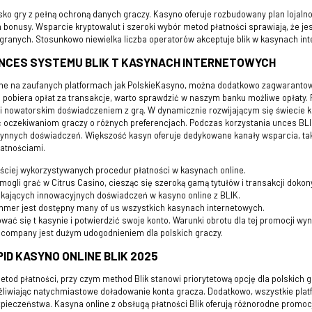
o gry z pełną ochroną danych graczy. Kasyno oferuje rozbudowany plan lojalno
onusy. Wsparcie kryptowalut i szeroki wybór metod płatności sprawiają, że jes
ranych. Stosunkowo niewielka liczba operatorów akceptuje blik w kasynach in
NCES SYSTEMU BLIK T KASYNACH INTERNETOWYCH
one na zaufanych platformach jak PolskieKasyno, można dodatkowo zagwarantow
e pobiera opłat za transakcje, warto sprawdzić w naszym banku możliwe opłaty. 
i nowatorskim doświadczeniem z grą. W dynamicznie rozwijającym się świecie 
ać oczekiwaniom graczy o różnych preferencjach. Podczas korzystania unces BLI
ynnych doświadczeń. Większość kasyn oferuje dedykowane kanały wsparcia, takie j
atnościami.
ęściej wykorzystywanych procedur płatności w kasynach online.
gli grać w Citrus Casino, ciesząc się szeroką gamą tytułów i transakcji doko
ukających innowacyjnych doświadczeń w kasyno online z BLIK.
immer jest dostępny many of us wszystkich kasynach internetowych.
ać się t kasynie i potwierdzić swoje konto. Warunki obrotu dla tej promocji wy
 company jest dużym udogodnieniem dla polskich graczy.
ID KASYNO ONLINE BLIK 2025
tod płatności, przy czym method Blik stanowi priorytetową opcję dla polskich 
umożliwiając natychmiastowe doładowanie konta gracza. Dodatkowo, wszystkie pla
pieczeństwa. Kasyna online z obsługą płatności Blik oferują różnorodne promoc