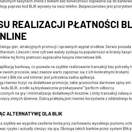
bionych kasynach online z blikiem bez konieczności logowania się do bankowośc
akcję poprzez kod BLIK wysłany na nasz telefon. Bezpieczeństwo jest priorytet
SU REALIZACJI PŁATNOŚCI B
NLINE
logu gier, atrakcyjnych promocji i sprawnych wypłat środków. Serwis posiada 
Ethereum, Litecoin i inne cyfrowe waluty zyskują na popularności w branży kasyn
wników tej formy płatności
wypłacalne kasyna internetowe blik
.
aplikację bankową, co pozwala na szybkie realizowanie transakcji bez potrzeby 
w swoim procesie, więc zawsze warto zapoznać się z ich konkretnymi krokami.
net z Blik nie und nimmer jest potrzebna żadna aplikacja.
ogą również liczyć na dodatkowe promocje, takie grunzochse darmowe spiny em
kodu BLIK, środki są błyskawicznie przekazywane” “perform odbiorcy.
zonych na grę i minimalizację dodatkowych kosztów. Limity transakcji zależą od
tysięcy złotych dziennie. Dobrą praktyką jest również korzystanie z oddzielneg
ĄC ALTERNATYWĘ DLA BLIK
a szybkie we wygodne zasilenie konta przy zachowaniu wysokiego poziomu ochr
wać ryzyko i actually cieszyć się grą. Obsługa takich banków przez system Blik