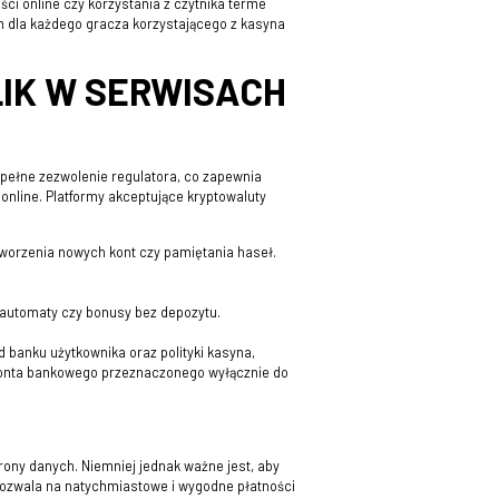
i online czy korzystania z czytnika terme
em dla każdego gracza korzystającego z kasyna
LIK W SERWISACH
pełne zezwolenie regulatora, co zapewnia
 online. Platformy akceptujące kryptowaluty
tworzenia nowych kont czy pamiętania haseł.
 automaty czy bonusy bez depozytu.
 banku użytkownika oraz polityki kasyna,
o konta bankowego przeznaczonego wyłącznie do
ony danych. Niemniej jednak ważne jest, aby
 pozwala na natychmiastowe i wygodne płatności