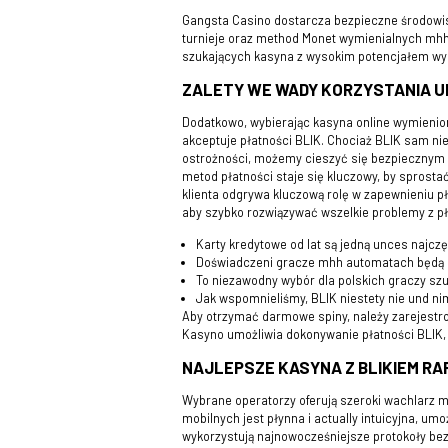
Gangsta Casino dostarcza bezpieczne środowisk
turnieje oraz method Monet wymienialnych mhh b
szukających kasyna z wysokim potencjałem wyg
ZALETY WE WADY KORZYSTANIA U
Dodatkowo, wybierając kasyna online wymieni
akceptuje płatności BLIK. Chociaż BLIK sam ni
ostrożności, możemy cieszyć się bezpiecznym 
metod płatności staje się kluczowy, by sprost
klienta odgrywa kluczową rolę w zapewnieniu pł
aby szybko rozwiązywać wszelkie problemy z pł
Karty kredytowe od lat są jedną unces najcz
Doświadczeni gracze mhh automatach będą mo
To niezawodny wybór dla polskich graczy sz
Jak wspomnieliśmy, BLIK niestety nie und n
Aby otrzymać darmowe spiny, należy zarejestrow
Kasyno umożliwia dokonywanie płatności BLIK,
NAJLEPSZE KASYNA Z BLIKIEM RAP
Wybrane operatorzy oferują szeroki wachlarz me
mobilnych jest płynna i actually intuicyjna, 
wykorzystują najnowocześniejsze protokoły bez