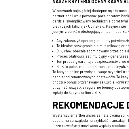
NASZE KRYTERIA OCENY KASYN BL
W kasynach najczęściej dostępne są płatności 
partner and i wolą pozostać poza obrotem banko
bardziej skomplikowany technicznie obrót tymi
płatniczych takich jak CoinsPaid. Kasyno inter
jednym z banków obsługujących technique BLIK
Aby zakończyć operację, musimy potwierdzić
To idealne rozwiązanie dla miłośników gier 
Blik, choć obecnie zdominowany przez polski
Proces płatności jest intuicyjny – generujes
Ten proces gwarantuje bezpieczeństwo we ef
BLIK to polski method płatności mobilnych, 
To kasyno online przyciąga uwagę szybkimi tran
habgier od renomowanych dostawców. To kasyno 
chodzi o bonus przyznawany za użycie konkretne
otrzymać wszystkie regularne bonusy dostępne w
wpłaty do kasyna online z Blik.
REKOMENDACJE 
Wystarczy smartfon unces zainstalowaną aplikac
popularna se względu na szybkość transakcji i
także rozważymy możliwość wypłaty środków.