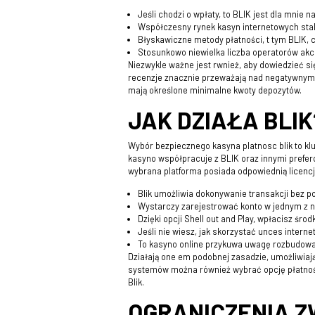
Jeśli chodzi o wpłaty, to BLIK jest dla mnie
Współczesny rynek kasyn internetowych stal
Błyskawiczne metody płatności, t tym BLIK, 
Stosunkowo niewielka liczba operatorów akc
Niezwykle ważne jest rwnież, aby dowiedzieć s
recenzje znacznie przeważają nad negatywnymi
mają określone minimalne kwoty depozytów.
JAK DZIAŁA BLI
Wybór bezpiecznego kasyna platnosc blik to kl
kasyno współpracuje z BLIK oraz innymi prefer
wybrana platforma posiada odpowiednią licencj
Blik umożliwia dokonywanie transakcji bez p
Wystarczy zarejestrować konto w jednym z ni
Dzięki opcji Shell out and Play, wpłacisz środ
Jeśli nie wiesz, jak skorzystać unces interne
To kasyno online przykuwa uwagę rozbudow
Działają one em podobnej zasadzie, umożliwiaj
systemów można również wybrać opcję płatności
Blik.
OGRANICZENIA Z