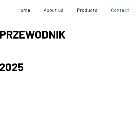
Home
About us
Products
Contact
 PRZEWODNIK
2025