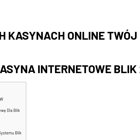
CH KASYNACH ONLINE TWÓJ
SYNA INTERNETOWE BLIK 
 W
wę Dla Blik
Systemu Blik