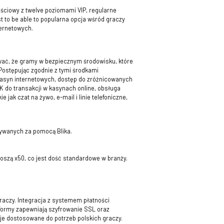
ściowy z twelve poziomami VIP, regularne
t to be able to popularna opcja wśród graczy
ternetowych.
ać, że gramy w bezpiecznym środowisku, które
Postępując zgodnie z tymi środkami
kasyn internetowych, dostęp do zróżnicowanych
K do transakcji w kasynach online, obsługa
ak czat na żywo, e-mail i linie telefoniczne,
nywanych za pomocą Blika.
noszą x50, co jest dość standardowe w branży.
graczy. Integracja z systemem płatności
tformy zapewniają szyfrowanie SSL oraz
je dostosowane do potrzeb polskich graczy.