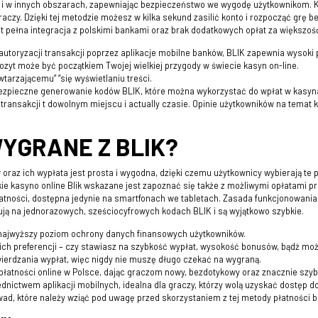
d i w innych obszarach, zapewniając bezpieczeństwo we wygodę użytkownikom. K
graczy. Dzięki tej metodzie możesz w kilka sekund zasilić konto i rozpocząć grę 
ełna integracja z polskimi bankami oraz brak dodatkowych opłat za większość
utoryzacji transakcji poprzez aplikacje mobilne banków, BLIK zapewnia wysoki
ozyt może być początkiem Twojej wielkiej przygody w świecie kasyn on-line.
tarzającemu” “się wyświetlaniu treści.
 bezpieczne generowanie kodów BLIK, które można wykorzystać do wpłat w kasyn
transakcji t dowolnym miejscu i actually czasie. Opinie użytkowników na temat 
YGRANE Z BLIK?
oraz ich wypłata jest prosta i wygodna, dzięki czemu użytkownicy wybierają te p
ie kasyno online Blik wskazane jest zapoznać się także z możliwymi opłatami 
płatności, dostępna jedynie na smartfonach we tabletach. Zasada funkcjonowani
zują na jednorazowych, sześciocyfrowych kodach BLIK i są wyjątkowo szybkie.
e najwyższy poziom ochrony danych finansowych użytkowników.
ich preferencji – czy stawiasz na szybkość wypłat, wysokość bonusów, bądź moż
ierdzania wypłat, więc nigdy nie muszę długo czekać na wygraną.
e płatności online w Polsce, dając graczom nowy, bezdotykowy oraz znacznie szyb
dnictwem aplikacji mobilnych, idealna dla graczy, którzy wolą uzyskać dostęp 
 wad, które należy wziąć pod uwagę przed skorzystaniem z tej metody płatności bl