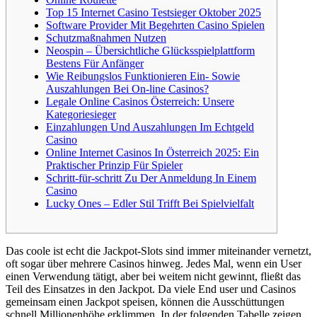
Top 15 Internet Casino Testsieger Oktober 2025
Software Provider Mit Begehrten Casino Spielen
Schutzmaßnahmen Nutzen
Neospin – Übersichtliche Glücksspielplattform
Bestens Für Anfänger
Wie Reibungslos Funktionieren Ein- Sowie
Auszahlungen Bei On-line Casinos?
Legale Online Casinos Österreich: Unsere
Kategoriesieger
Einzahlungen Und Auszahlungen Im Echtgeld
Casino
Online Internet Casinos In Österreich 2025: Ein
Praktischer Prinzip Für Spieler
Schritt-für-schritt Zu Der Anmeldung In Einem
Casino
Lucky Ones – Edler Stil Trifft Bei Spielvielfalt
Das coole ist echt die Jackpot-Slots sind immer miteinander vernetzt,
oft sogar über mehrere Casinos hinweg. Jedes Mal, wenn ein User
einen Verwendung tätigt, aber bei weitem nicht gewinnt, fließt das
Teil des Einsatzes in den Jackpot. Da viele End user und Casinos
gemeinsam einen Jackpot speisen, können die Ausschüttungen
schnell Millionenhöhe erklimmen. In der folgenden Tabelle zeigen