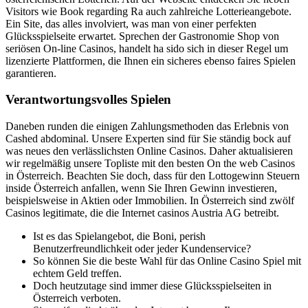
Visitors wie Book regarding Ra auch zahlreiche Lotterieangebote.
Ein Site, das alles involviert, was man von einer perfekten
Glücksspielseite erwartet. Sprechen der Gastronomie Shop von
seriösen On-line Casinos, handelt ha sido sich in dieser Regel um
lizenzierte Plattformen, die Ihnen ein sicheres ebenso faires Spielen
garantieren.
Verantwortungsvolles Spielen
Daneben runden die einigen Zahlungsmethoden das Erlebnis von
Cashed abdominal. Unsere Experten sind für Sie ständig bock auf
was neues den verlässlichsten Online Casinos. Daher aktualisieren
wir regelmäßig unsere Topliste mit den besten On the web Casinos
in Österreich. Beachten Sie doch, dass für den Lottogewinn Steuern
inside Österreich anfallen, wenn Sie Ihren Gewinn investieren,
beispielsweise in Aktien oder Immobilien. In Österreich sind zwölf
Casinos legitimate, die die Internet casinos Austria AG betreibt.
Ist es das Spielangebot, die Boni, perish
Benutzerfreundlichkeit oder jeder Kundenservice?
So können Sie die beste Wahl für das Online Casino Spiel mit
echtem Geld treffen.
Doch heutzutage sind immer diese Glücksspielseiten in
Österreich verboten.