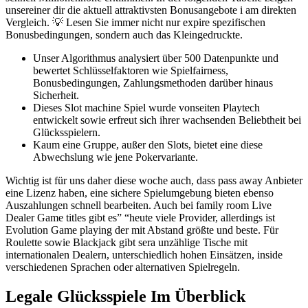
unsereiner dir die aktuell attraktivsten Bonusangebote i am direkten
Vergleich. 💡 Lesen Sie immer nicht nur expire spezifischen
Bonusbedingungen, sondern auch das Kleingedruckte.
Unser Algorithmus analysiert über 500 Datenpunkte und
bewertet Schlüsselfaktoren wie Spielfairness,
Bonusbedingungen, Zahlungsmethoden darüber hinaus
Sicherheit.
Dieses Slot machine Spiel wurde vonseiten Playtech
entwickelt sowie erfreut sich ihrer wachsenden Beliebtheit bei
Glücksspielern.
Kaum eine Gruppe, außer den Slots, bietet eine diese
Abwechslung wie jene Pokervariante.
Wichtig ist für uns daher diese woche auch, dass pass away Anbieter
eine Lizenz haben, eine sichere Spielumgebung bieten ebenso
Auszahlungen schnell bearbeiten. Auch bei family room Live
Dealer Game titles gibt es” “heute viele Provider, allerdings ist
Evolution Game playing der mit Abstand größte und beste. Für
Roulette sowie Blackjack gibt sera unzählige Tische mit
internationalen Dealern, unterschiedlich hohen Einsätzen, inside
verschiedenen Sprachen oder alternativen Spielregeln.
Legale Glücksspiele Im Überblick