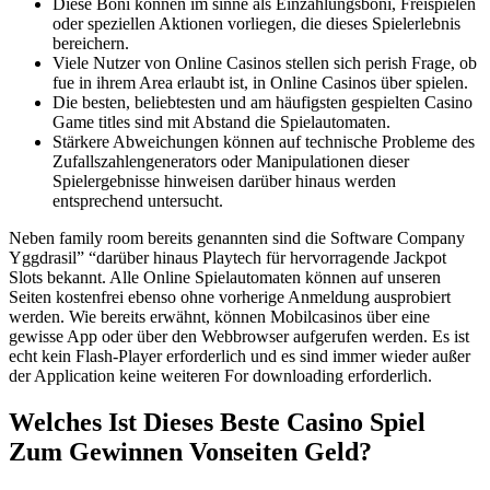
Diese Boni können im sinne als Einzahlungsboni, Freispielen
oder speziellen Aktionen vorliegen, die dieses Spielerlebnis
bereichern.
Viele Nutzer von Online Casinos stellen sich perish Frage, ob
fue in ihrem Area erlaubt ist, in Online Casinos über spielen.
Die besten, beliebtesten und am häufigsten gespielten Casino
Game titles sind mit Abstand die Spielautomaten.
Stärkere Abweichungen können auf technische Probleme des
Zufallszahlengenerators oder Manipulationen dieser
Spielergebnisse hinweisen darüber hinaus werden
entsprechend untersucht.
Neben family room bereits genannten sind die Software Company
Yggdrasil” “darüber hinaus Playtech für hervorragende Jackpot
Slots bekannt. Alle Online Spielautomaten können auf unseren
Seiten kostenfrei ebenso ohne vorherige Anmeldung ausprobiert
werden. Wie bereits erwähnt, können Mobilcasinos über eine
gewisse App oder über den Webbrowser aufgerufen werden. Es ist
echt kein Flash-Player erforderlich und es sind immer wieder außer
der Application keine weiteren For downloading erforderlich.
Welches Ist Dieses Beste Casino Spiel
Zum Gewinnen Vonseiten Geld?