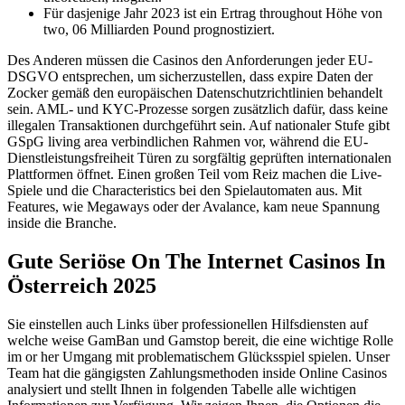
Für dasjenige Jahr 2023 ist ein Ertrag throughout Höhe von
two, 06 Milliarden Pound prognostiziert.
Des Anderen müssen die Casinos den Anforderungen jeder EU-
DSGVO entsprechen, um sicherzustellen, dass expire Daten der
Zocker gemäß den europäischen Datenschutzrichtlinien behandelt
sein. AML- und KYC-Prozesse sorgen zusätzlich dafür, dass keine
illegalen Transaktionen durchgeführt sein. Auf nationaler Stufe gibt
GSpG living area verbindlichen Rahmen vor, während die EU-
Dienstleistungsfreiheit Türen zu sorgfältig geprüften internationalen
Plattformen öffnet. Einen großen Teil vom Reiz machen die Live-
Spiele und die Characteristics bei den Spielautomaten aus. Mit
Features, wie Megaways oder der Avalance, kam neue Spannung
inside die Branche.
Gute Seriöse On The Internet Casinos In
Österreich 2025
Sie einstellen auch Links über professionellen Hilfsdiensten auf
welche weise GamBan und Gamstop bereit, die eine wichtige Rolle
im or her Umgang mit problematischem Glücksspiel spielen. Unser
Team hat die gängigsten Zahlungsmethoden inside Online Casinos
analysiert und stellt Ihnen in folgenden Tabelle alle wichtigen