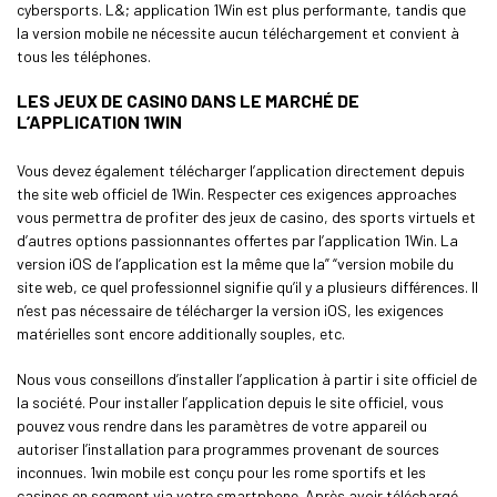
cybersports. L&; application 1Win est plus performante, tandis que
la version mobile ne nécessite aucun téléchargement et convient à
tous les téléphones.
LES JEUX DE CASINO DANS LE MARCHÉ DE
L’APPLICATION 1WIN
Vous devez également télécharger l’application directement depuis
the site web officiel de 1Win. Respecter ces exigences approaches
vous permettra de profiter des jeux de casino, des sports virtuels et
d’autres options passionnantes offertes par l’application 1Win. La
version iOS de l’application est la même que la” “version mobile du
site web, ce quel professionnel signifie qu’il y a plusieurs différences. Il
n’est pas nécessaire de télécharger la version iOS, les exigences
matérielles sont encore additionally souples, etc.
Nous vous conseillons d’installer l’application à partir i site officiel de
la société. Pour installer l’application depuis le site officiel, vous
pouvez vous rendre dans les paramètres de votre appareil ou
autoriser l’installation para programmes provenant de sources
inconnues. 1win mobile est conçu pour les rome sportifs et les
casinos en segment via votre smartphone. Après avoir téléchargé