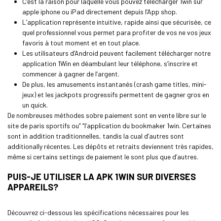
C’est la raison pour laquelle vous pouvez télécharger 1win sur
apple iphone ou iPad directement depuis l’App shop.
L’application représente intuitive, rapide ainsi que sécurisée, ce
quel professionnel vous permet para profiter de vos ne vos jeux
favoris à tout moment et en tout place.
Les utilisateurs d’Android peuvent facilement télécharger notre
application 1Win en déambulant leur téléphone, s’inscrire et
commencer à gagner de l’argent.
De plus, les amusements instantanés (crash game titles, mini-
jeux) et les jackpots progressifs permettent de gagner gros en
un quick.
De nombreuses méthodes sobre paiement sont en vente libre sur le
site de paris sportifs ou” “l’application du bookmaker 1win. Certaines
sont in addition traditionnelles, tandis la cual d’autres sont
additionally récentes. Les dépôts et retraits deviennent très rapides,
même si certains settings de paiement le sont plus que d’autres.
PUIS-JE UTILISER LA APK 1WIN SUR DIVERSES
APPAREILS?
Découvrez ci-dessous les spécifications nécessaires pour les