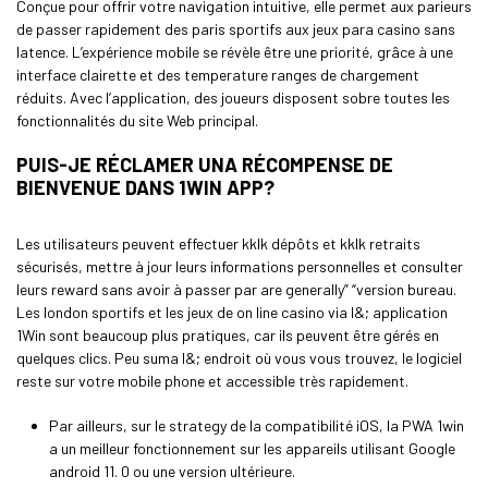
Conçue pour offrir votre navigation intuitive, elle permet aux parieurs
de passer rapidement des paris sportifs aux jeux para casino sans
latence. L’expérience mobile se révèle être une priorité, grâce à une
interface clairette et des temperature ranges de chargement
réduits. Avec l’application, des joueurs disposent sobre toutes les
fonctionnalités du site Web principal.
PUIS-JE RÉCLAMER UNA RÉCOMPENSE DE
BIENVENUE DANS 1WIN APP?
Les utilisateurs peuvent effectuer kklk dépôts et kklk retraits
sécurisés, mettre à jour leurs informations personnelles et consulter
leurs reward sans avoir à passer par are generally” “version bureau.
Les london sportifs et les jeux de on line casino via l&; application
1Win sont beaucoup plus pratiques, car ils peuvent être gérés en
quelques clics. Peu suma l&; endroit où vous vous trouvez, le logiciel
reste sur votre mobile phone et accessible très rapidement.
Par ailleurs, sur le strategy de la compatibilité iOS, la PWA 1win
a un meilleur fonctionnement sur les appareils utilisant Google
android 11. 0 ou une version ultérieure.