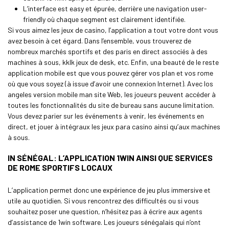
L’interface est easy et épurée, derrière une navigation user-
friendly où chaque segment est clairement identifiée.
Si vous aimez les jeux de casino, l’application a tout votre dont vous
avez besoin à cet égard. Dans l’ensemble, vous trouverez de
nombreux marchés sportifs et des paris en direct associés à des
machines à sous, kklk jeux de desk, etc. Enfin, una beauté de le reste
application mobile est que vous pouvez gérer vos plan et vos rome
où que vous soyez (à issue d’avoir une connexion Internet). Avec los
angeles version mobile man site Web, les joueurs peuvent accéder à
toutes les fonctionnalités du site de bureau sans aucune limitation.
Vous devez parier sur les événements à venir, les événements en
direct, et jouer à intégraux les jeux para casino ainsi qu’aux machines
à sous.
IN SÉNÉGAL: L’APPLICATION 1WIN AINSI QUE SERVICES
DE ROME SPORTIFS LOCAUX
L’application permet donc une expérience de jeu plus immersive et
utile au quotidien. Si vous rencontrez des difficultés ou si vous
souhaitez poser une question, n’hésitez pas à écrire aux agents
d’assistance de 1win software. Les joueurs sénégalais qui n’ont