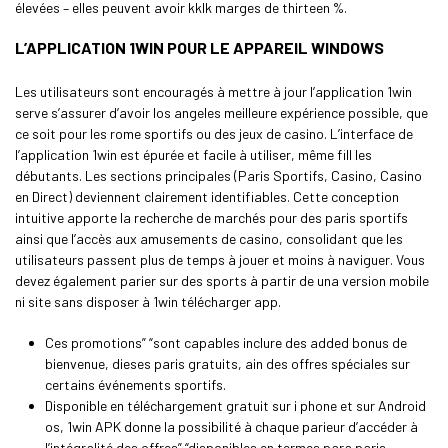
élevées – elles peuvent avoir kklk marges de thirteen %.
L’APPLICATION 1WIN POUR LE APPAREIL WINDOWS
Les utilisateurs sont encouragés à mettre à jour l’application 1win
serve s’assurer d’avoir los angeles meilleure expérience possible, que
ce soit pour les rome sportifs ou des jeux de casino. L’interface de
l’application 1win est épurée et facile à utiliser, même fill les
débutants. Les sections principales (Paris Sportifs, Casino, Casino
en Direct) deviennent clairement identifiables. Cette conception
intuitive apporte la recherche de marchés pour des paris sportifs
ainsi que l’accès aux amusements de casino, consolidant que les
utilisateurs passent plus de temps à jouer et moins à naviguer. Vous
devez également parier sur des sports à partir de una version mobile
ni site sans disposer à 1win télécharger app.
Ces promotions” “sont capables inclure des added bonus de
bienvenue, dieses paris gratuits, ain des offres spéciales sur
certains événements sportifs.
Disponible en téléchargement gratuit sur i phone et sur Android
os, 1win APK donne la possibilité à chaque parieur d’accéder à
l’intégralité des offres” “disponibles en termes para paris