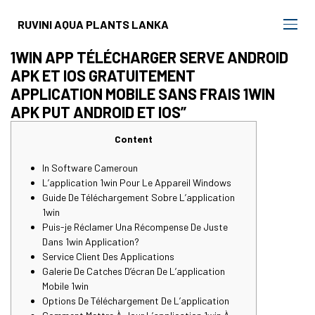
RUVINI AQUA PLANTS LANKA
1WIN APP TÉLÉCHARGER SERVE ANDROID
APK ET IOS GRATUITEMENT
APPLICATION MOBILE SANS FRAIS 1WIN
APK PUT ANDROID ET IOS”
Content
In Software Cameroun
L’application 1win Pour Le Appareil Windows
Guide De Téléchargement Sobre L’application
1win
Puis-je Réclamer Una Récompense De Juste
Dans 1win Application?
Service Client Des Applications
Galerie De Catches D’écran De L’application
Mobile 1win
Options De Téléchargement De L’application