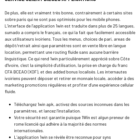
De plus, elle est vraiment très bonne, contrairement à certains sites
sobre paris qui ne sont pas optimisés pour les mobile phones.
L’interface de l’application 1win est traduite dans plus de 25 langues,
sumado a compris le français, ce qui la fait que facilement accessible
aux utilisateurs ivoiriens. Tous les menus, choices de pari, areas de
dépôt/retrait ainsi que paramètres sont en vente libre en langue
location, permettant une routing fluide sans aucune barrière
linguistique. Ce qui rend 1win particulièrement apprécié sobre Côte
d’Ivoire, c’est la simplicité d’utilisation, la prise en charge du franc
CFA BCEAO (XOF), et des added bonus localisés. Les internautes
ivoiriens peuvent déposer et retirer en monnaie locale, accéder à des
marketing promotions régulières et profiter d’une expérience cellular
fluide.
Téléchargez 1win apk, activez des sources inconnues dans les
paramètres, et lancez l’installation.
Votre sécurité est garantie puisque 1Win est algun preneur de
rome licencié qui adhère à la majorité des normes
internationales.
L’application 1win se révèle être reconnue pour syns