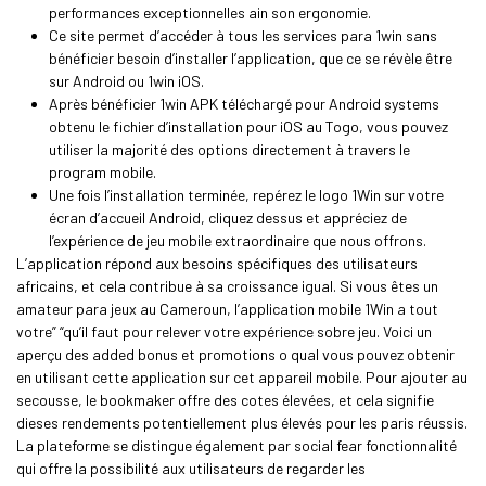
performances exceptionnelles ain son ergonomie.
Ce site permet d’accéder à tous les services para 1win sans
bénéficier besoin d’installer l’application, que ce se révèle être
sur Android ou 1win iOS.
Après bénéficier 1win APK téléchargé pour Android systems
obtenu le fichier d’installation pour iOS au Togo, vous pouvez
utiliser la majorité des options directement à travers le
program mobile.
Une fois l’installation terminée, repérez le logo 1Win sur votre
écran d’accueil Android, cliquez dessus et appréciez de
l’expérience de jeu mobile extraordinaire que nous offrons.
L’application répond aux besoins spécifiques des utilisateurs
africains, et cela contribue à sa croissance igual. Si vous êtes un
amateur para jeux au Cameroun, l’application mobile 1Win a tout
votre” “qu’il faut pour relever votre expérience sobre jeu. Voici un
aperçu des added bonus et promotions o qual vous pouvez obtenir
en utilisant cette application sur cet appareil mobile. Pour ajouter au
secousse, le bookmaker offre des cotes élevées, et cela signifie
dieses rendements potentiellement plus élevés pour les paris réussis.
La plateforme se distingue également par social fear fonctionnalité
qui offre la possibilité aux utilisateurs de regarder les