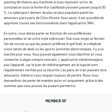
passing de chance aux machines à sous reçoivent un lot de
consolation sous la forme d’un cashback pouvant passer jusqu’à 30
%. Le cybersport devient de plus en plus populaire parmi les
amateurs para paris de Côte d’Ivoire. Vous aussi, il est possible de
apprécier toutes ses fonctionnalités dans l’application 1Win.
En outre, vous devez parier en fonction de vos préférences
personnelles et de votre style sobre pari. Que vous soyez un fervent
fan de soccer ou que les joueurs préfériez le golf ball, le volleyball,
votre tennis de desk ou les sports activities électroniques, il y a un
marché pour vous. Vous pouvez également vous identifier et vous
connecter à algun compte existant. L’application n’endommagera
pas l’appareil, car le loan de téléchargement ain le logiciel sont
régulièrement vérifiés put la sécurité. Les paris en trait peuvent être
amusants, même si vous risquez toujours de perdre. Nous vous
demandons de parier de manière autor et uniquement grâce à des
sommes que vous pouvez les joueurs permettre.
MEMBER OF