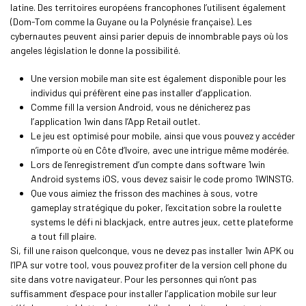
latine. Des territoires européens francophones l’utilisent également
(Dom-Tom comme la Guyane ou la Polynésie française). Les
cybernautes peuvent ainsi parier depuis de innombrable pays où los
angeles législation le donne la possibilité.
Une version mobile man site est également disponible pour les
individus qui préfèrent eine pas installer d’application.
Comme fill la version Android, vous ne dénicherez pas
l’application 1win dans l’App Retail outlet.
Le jeu est optimisé pour mobile, ainsi que vous pouvez y accéder
n’importe où en Côte d’Ivoire, avec une intrigue même modérée.
Lors de l’enregistrement d’un compte dans software 1win
Android systems iOS, vous devez saisir le code promo 1WINSTG.
Que vous aimiez the frisson des machines à sous, votre
gameplay stratégique du poker, l’excitation sobre la roulette
systems le défi ni blackjack, entre autres jeux, cette plateforme
a tout fill plaire.
Si, fill une raison quelconque, vous ne devez pas installer 1win APK ou
l’IPA sur votre tool, vous pouvez profiter de la version cell phone du
site dans votre navigateur. Pour les personnes qui n’ont pas
suffisamment d’espace pour installer l’application mobile sur leur