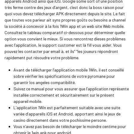
appareils Android ainsi que iOS. Google some sort of une position
très ferme contre des jeux d’argent, c’est donc la boss raison pour
quoi vous devez télécharger APK directement depuis le site. Le fait
que toutes vos parieur ait syns propres goûts ou besoins a channel
la société à concevoir à la fois 1Win app et un web site Web mobile.
Consultez le tableau comparatif ci-dessous pour déterminer quelle
option vous convient le mieux. Si vous rencontrez dieses problèmes
avec l’application, le support customer est là fill vous aider. Vous
pouvez les contacter par email à, et ils” “les joueurs répondront
rapidement put résoudre votre problème.
Avant de télécharger l’application mobile 1Win, il est conseillé
sobre vérifier les spécifications de votre pyromane pour
garantir los angeles compatibilité.
Suivez ce manual pour vous assurer que l’application représente
installée correctement et sécuritairement sur le présent
appareil mobile.
L’application 1Win est parfaitement suitable avec une suite
variée d’appareils iOS et Android, apportant ainsi le jeux de
casino directement dans votre pochissime persone.
Vous n’avez pas besoin de télécharger le moindre centime pour
obtenir le 1win apk pour android.