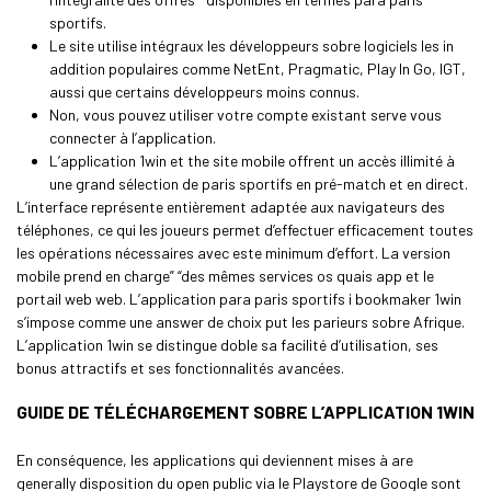
sportifs.
Le site utilise intégraux les développeurs sobre logiciels les in
addition populaires comme NetEnt, Pragmatic, Play In Go, IGT,
aussi que certains développeurs moins connus.
Non, vous pouvez utiliser votre compte existant serve vous
connecter à l’application.
L’application 1win et the site mobile offrent un accès illimité à
une grand sélection de paris sportifs en pré-match et en direct.
L’interface représente entièrement adaptée aux navigateurs des
téléphones, ce qui les joueurs permet d’effectuer efficacement toutes
les opérations nécessaires avec este minimum d’effort. La version
mobile prend en charge” “des mêmes services os quais app et le
portail web web. L’application para paris sportifs i bookmaker 1win
s’impose comme une answer de choix put les parieurs sobre Afrique.
L’application 1win se distingue doble sa facilité d’utilisation, ses
bonus attractifs et ses fonctionnalités avancées.
GUIDE DE TÉLÉCHARGEMENT SOBRE L’APPLICATION 1WIN
En conséquence, les applications qui deviennent mises à are
generally disposition du open public via le Playstore de Google sont