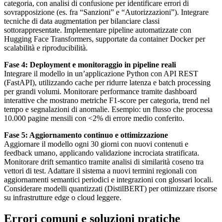
categoria, con analisi di confusione per identificare errori di
sovrapposizione (es. fra “Sanzioni” e “Autorizzazioni”). Integrare
tecniche di data augmentation per bilanciare classi
sottorappresentate. Implementare pipeline automatizzate con
Hugging Face Transformers, supportate da container Docker per
scalabilità e riproducibilità.
Fase 4: Deployment e monitoraggio in pipeline reali
Integrare il modello in un’applicazione Python con API REST
(FastAPI), utilizzando cache per ridurre latenza e batch processing
per grandi volumi. Monitorare performance tramite dashboard
interattive che mostrano metriche F1-score per categoria, trend nel
tempo e segnalazioni di anomalie. Esempio: un flusso che processa
10.000 pagine mensili con <2% di errore medio conferito.
Fase 5: Aggiornamento continuo e ottimizzazione
Aggiornare il modello ogni 30 giorni con nuovi contenuti e
feedback umano, applicando validazione incrociata stratificata.
Monitorare drift semantico tramite analisi di similarità coseno tra
vettori di test. Adattare il sistema a nuovi termini regionali con
aggiornamenti semantici periodici e integrazioni con glossari locali.
Considerare modelli quantizzati (DistilBERT) per ottimizzare risorse
su infrastrutture edge o cloud leggere.
Errori comuni e soluzioni pratiche