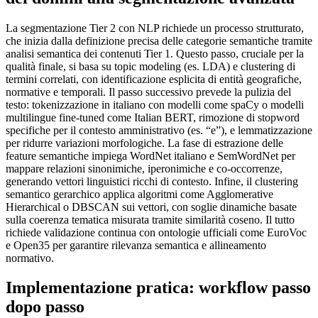
La segmentazione Tier 2 con NLP richiede un processo strutturato,
che inizia dalla definizione precisa delle categorie semantiche tramite
analisi semantica dei contenuti Tier 1. Questo passo, cruciale per la
qualità finale, si basa su topic modeling (es. LDA) e clustering di
termini correlati, con identificazione esplicita di entità geografiche,
normative e temporali. Il passo successivo prevede la pulizia del
testo: tokenizzazione in italiano con modelli come spaCy o modelli
multilingue fine-tuned come Italian BERT, rimozione di stopword
specifiche per il contesto amministrativo (es. “e”), e lemmatizzazione
per ridurre variazioni morfologiche. La fase di estrazione delle
feature semantiche impiega WordNet italiano e SemWordNet per
mappare relazioni sinonimiche, iperonimiche e co-occorrenze,
generando vettori linguistici ricchi di contesto. Infine, il clustering
semantico gerarchico applica algoritmi come Agglomerative
Hierarchical o DBSCAN sui vettori, con soglie dinamiche basate
sulla coerenza tematica misurata tramite similarità coseno. Il tutto
richiede validazione continua con ontologie ufficiali come EuroVoc
e Open35 per garantire rilevanza semantica e allineamento
normativo.
Implementazione pratica: workflow passo
dopo passo