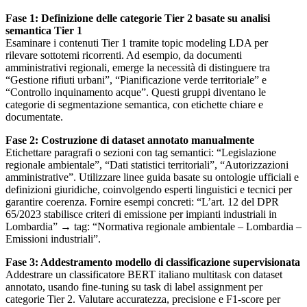
Fase 1: Definizione delle categorie Tier 2 basate su analisi
semantica Tier 1
Esaminare i contenuti Tier 1 tramite topic modeling LDA per
rilevare sottotemi ricorrenti. Ad esempio, da documenti
amministrativi regionali, emerge la necessità di distinguere tra
“Gestione rifiuti urbani”, “Pianificazione verde territoriale” e
“Controllo inquinamento acque”. Questi gruppi diventano le
categorie di segmentazione semantica, con etichette chiare e
documentate.
Fase 2: Costruzione di dataset annotato manualmente
Etichettare paragrafi o sezioni con tag semantici: “Legislazione
regionale ambientale”, “Dati statistici territoriali”, “Autorizzazioni
amministrative”. Utilizzare linee guida basate su ontologie ufficiali e
definizioni giuridiche, coinvolgendo esperti linguistici e tecnici per
garantire coerenza. Fornire esempi concreti: “L’art. 12 del DPR
65/2023 stabilisce criteri di emissione per impianti industriali in
Lombardia” → tag: “Normativa regionale ambientale – Lombardia –
Emissioni industriali”.
Fase 3: Addestramento modello di classificazione supervisionata
Addestrare un classificatore BERT italiano multitask con dataset
annotato, usando fine-tuning su task di label assignment per
categorie Tier 2. Valutare accuratezza, precisione e F1-score per