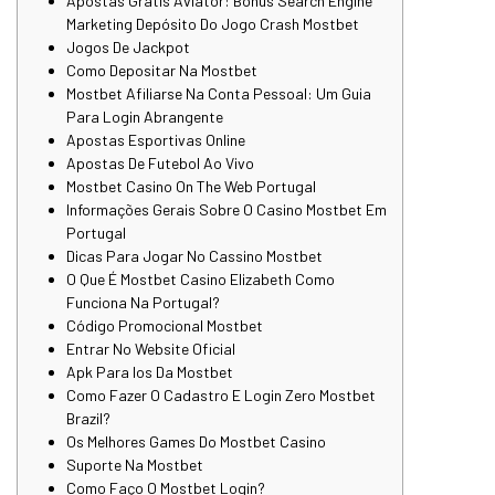
Apostas Grátis Aviator: Bônus Search Engine
Marketing Depósito Do Jogo Crash Mostbet
Jogos De Jackpot
Como Depositar Na Mostbet
Mostbet Afiliarse Na Conta Pessoal: Um Guia
Para Login Abrangente
Apostas Esportivas Online
Apostas De Futebol Ao Vivo
Mostbet Casino On The Web Portugal
Informações Gerais Sobre O Casino Mostbet Em
Portugal
Dicas Para Jogar No Cassino Mostbet
O Que É Mostbet Casino Elizabeth Como
Funciona Na Portugal?
Código Promocional Mostbet
Entrar No Website Oficial
Apk Para Ios Da Mostbet
Como Fazer O Cadastro E Login Zero Mostbet
Brazil?
Os Melhores Games Do Mostbet Casino
Suporte Na Mostbet
Como Faço O Mostbet Login?