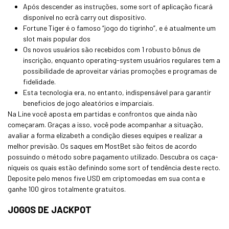
Após descender as instruções, some sort of aplicação ficará
disponível no ecrã carry out dispositivo.
Fortune Tiger é o famoso “jogo do tigrinho”, e é atualmente um
slot mais popular dos
Os novos usuários são recebidos com 1 robusto bônus de
inscrição, enquanto operating-system usuários regulares tem a
possibilidade de aproveitar várias promoções e programas de
fidelidade.
Esta tecnologia era, no entanto, indispensável para garantir
beneficios de jogo aleatórios e imparciais.
Na Line você aposta em partidas e confrontos que ainda não
começaram. Graças a isso, você pode acompanhar a situação,
avaliar a forma elizabeth a condição dieses equipes e realizar a
melhor previsão. Os saques em MostBet são feitos de acordo
possuindo o método sobre pagamento utilizado. Descubra os caça-
níqueis os quais estão definindo some sort of tendência deste recto.
Deposite pelo menos five USD em criptomoedas em sua conta e
ganhe 100 giros totalmente gratuitos.
JOGOS DE JACKPOT