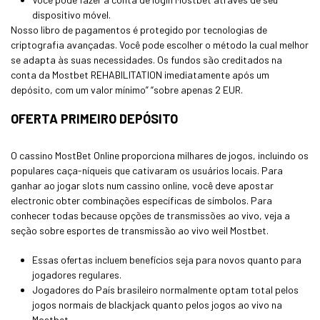
dispositivo móvel.
Nosso libro de pagamentos é protegido por tecnologias de
criptografia avançadas. Você pode escolher o método la cual melhor
se adapta às suas necessidades. Os fundos são creditados na
conta da Mostbet REHABILITATION imediatamente após um
depósito, com um valor mínimo” “sobre apenas 2 EUR.
OFERTA PRIMEIRO DEPÓSITO
O cassino MostBet Online proporciona milhares de jogos, incluindo os
populares caça-níqueis que cativaram os usuários locais. Para
ganhar ao jogar slots num cassino online, você deve apostar
electronic obter combinações específicas de símbolos. Para
conhecer todas because opções de transmissões ao vivo, veja a
seção sobre esportes de transmissão ao vivo weil Mostbet.
Essas ofertas incluem benefícios seja para novos quanto para
jogadores regulares.
Jogadores do País brasileiro normalmente optam total pelos
jogos normais de blackjack quanto pelos jogos ao vivo na
Mostbet.