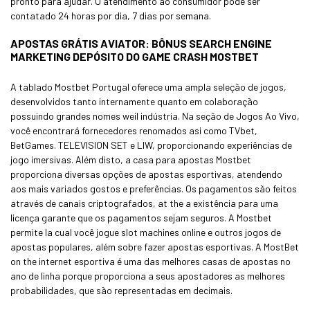
pronto para ajudar. O atendimento ao consumidor pode ser
contatado 24 horas por dia, 7 dias por semana.
APOSTAS GRÁTIS AVIATOR: BÔNUS SEARCH ENGINE
MARKETING DEPÓSITO DO GAME CRASH MOSTBET
A tablado Mostbet Portugal oferece uma ampla seleção de jogos,
desenvolvidos tanto internamente quanto em colaboração
possuindo grandes nomes weil indústria. Na seção de Jogos Ao Vivo,
você encontrará fornecedores renomados asi como TVbet,
BetGames. TELEVISION SET e LIW, proporcionando experiências de
jogo imersivas. Além disto, a casa para apostas Mostbet
proporciona diversas opções de apostas esportivas, atendendo
aos mais variados gostos e preferências. Os pagamentos são feitos
através de canais criptografados, at the a existência para uma
licença garante que os pagamentos sejam seguros. A Mostbet
permite la cual você jogue slot machines online e outros jogos de
apostas populares, além sobre fazer apostas esportivas. A MostBet
on the internet esportiva é uma das melhores casas de apostas no
ano de linha porque proporciona a seus apostadores as melhores
probabilidades, que são representadas em decimais.