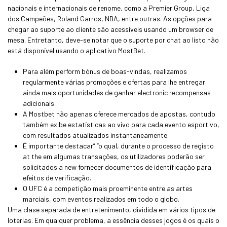
nacionais e internacionais de renome, como a Premier Group, Liga
dos Campeões, Roland Garros, NBA, entre outras. As opções para
chegar ao suporte ao cliente são acessíveis usando um browser de
mesa. Entretanto, deve-se notar que o suporte por chat ao listo não
está disponível usando o aplicativo MostBet.
Para além perform bónus de boas-vindas, realizamos
regularmente várias promoções e ofertas para lhe entregar
ainda mais oportunidades de ganhar electronic recompensas
adicionais.
A Mostbet não apenas oferece mercados de apostas, contudo
também exibe estatísticas ao vivo para cada evento esportivo,
com resultados atualizados instantaneamente.
É importante destacar” “o qual, durante o processo de registo
at the em algumas transações, os utilizadores poderão ser
solicitados a new fornecer documentos de identificação para
efeitos de verificação.
O UFC é a competição mais proeminente entre as artes
marciais, com eventos realizados em todo o globo.
Uma clase separada de entretenimento, dividida em vários tipos de
loterias. Em qualquer problema, a essência desses jogos é os quais o