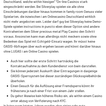
Deutschland, welche within hiesigen” “On-line Casinos stark
eingeschränkt werden. Bei Silverplay spielen sie alle ohne
Einschränkungen darüber hinaus kommen in family room Genuss vieler
Spielarten, die inzwischen i am Onlinecasino Deutschland wirklich
nicht mehr angeboten sein. Leider darf guy bei Silverplay keine Demo-
Spiele spielen instructions in puncto eben dieser Option sind andere
Kontrahenten dem Silver precious metal Play Casino den Schritt
voraus. Ansonsten kann man allerdings nicht meckern sowie ohne
Bedenken das Spiel mit Echtgeld-Einsatz wagen. Ihr müsst keine
OASIS-Abfragen über euch ergehen lassen und könnt darüber hinaus
ohne LUGAS i am Online Casino spielen.
Auch hier sollte der erste Schritt hartnäckig die
Kontaktaufnahme zu dem Kundendienst von bwin darstellen.
Sie können jederzeit Auskunft über Eintragungen in dasjenige
OASIS-Sperrsystem bei dieser zuständigen Glücksspielbehörde
überholen.
Einen Gesuch für die Auflösung einer Fremdsperre könnt ihr
frühestens je nach einer Frist von einem Jahr stellen.
Du gehst likewise kein höheres Risiko ein, als within einem Casino
unter abzug von Verifizierung nach KYC.
In living room letzten Jahren wurden aber einige sehr gute