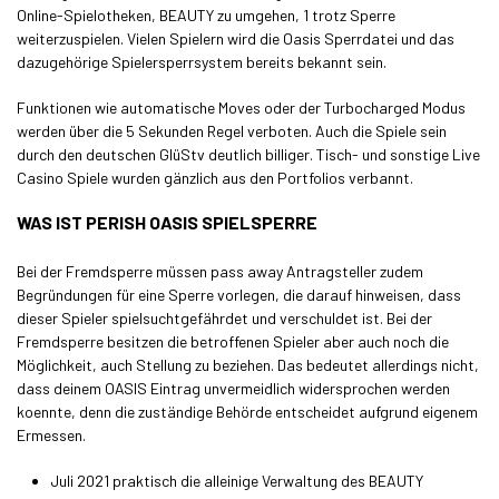
Online-Spielotheken, BEAUTY zu umgehen, 1 trotz Sperre
weiterzuspielen. Vielen Spielern wird die Oasis Sperrdatei und das
dazugehörige Spielersperrsystem bereits bekannt sein.
Funktionen wie automatische Moves oder der Turbocharged Modus
werden über die 5 Sekunden Regel verboten. Auch die Spiele sein
durch den deutschen GlüStv deutlich billiger. Tisch- und sonstige Live
Casino Spiele wurden gänzlich aus den Portfolios verbannt.
WAS IST PERISH OASIS SPIELSPERRE
Bei der Fremdsperre müssen pass away Antragsteller zudem
Begründungen für eine Sperre vorlegen, die darauf hinweisen, dass
dieser Spieler spielsuchtgefährdet und verschuldet ist. Bei der
Fremdsperre besitzen die betroffenen Spieler aber auch noch die
Möglichkeit, auch Stellung zu beziehen. Das bedeutet allerdings nicht,
dass deinem OASIS Eintrag unvermeidlich widersprochen werden
koennte, denn die zuständige Behörde entscheidet aufgrund eigenem
Ermessen.
Juli 2021 praktisch die alleinige Verwaltung des BEAUTY