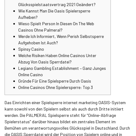
Glücksspielstaatsvertrag 2021 Geändert?
Wie Kannst Man Die Oasis Spielersperre
Aufheben?
Wieso Spielt Person In Diesen On The Web
Casinos Ohne Palmeral?
Werde Ich Informiert, Wenn Perish Selbstsperre
Aufgehoben Ist Auch?
Spinsy Casino
Welche Risiken Haben Online Casinos Unter
Abzug Von Oasis Sperrdatei?
Legiano Gambling Establishment – Ganz Junges
Online Casino
Gründe Für Eine Spielsperre Durch Oasis
Online Casinos Ohne Spielersperre: Top 3
Das Einrichten einer Spielsperre internet marketing OASIS-System
kann sowohl von den Spielern selbst als auch durch Dritte initiiert
werden. Die PALMERAL Spielsperre steht für “Online-Abfrage
Spielerstatus” darüber hinaus bildet ein zentrales Element im
Bemühen um verantwortungsvolles Glücksspiel in Deutschland. Durch
die OASIS Sperrdatei wird der Position von Spielern online und in