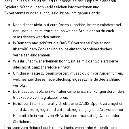
der Glücksspielindustrie und teilt seine Insider-Tipps mit anderen
Spielern. Wenn du nach verlässlichen Informationen und
Expertenmeinungen sucht, seid ihr bei ihm genau richtig.
Kann dieser nicht auf eure Daten zugreifen, ist er zumindest bei
der Lage, euch mitzuteilen, an welche Stelle genau du euch
stattdessen wenden müsst.
In Deutschland schützt die OASIS Sperrdatei Spieler vor
übermäßigem Zocken und sollte einfach problematisches
Verhalten eindämmen.
Wie ihr unschwer erkennen könnt, ist es mit der Spielersperre
alles nicht ganz therefore einfach.
Um diese Frage zu beantworten, musst du dir vor Augen führen,
welches Ziel dieses neue Glücksspielgesetz inside Deutschland
verfolgt.
Du musst auf solchen Portalen keine Einschränkungen durch den
Glücksspielvertrag akzeptieren.
Es ist echt nämlich relativ direkt, eine OASIS Sperre zu umgehen
– und das völlig legal und unter abzug von jegliche Art vonseiten
Hilfsmitteln in Form von VPNs internet marketing Casino oder
ähnlichem.
Das kann zum Beispiel auch der Fall sein, wenn nahe Angehörige einen