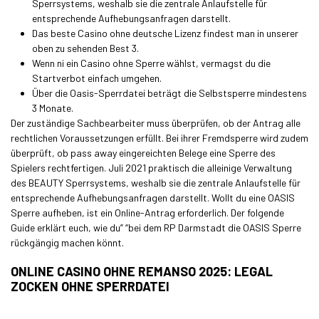
Sperrsystems, weshalb sie die zentrale Anlaufstelle für
entsprechende Aufhebungsanfragen darstellt.
Das beste Casino ohne deutsche Lizenz findest man in unserer
oben zu sehenden Best 3.
Wenn ni ein Casino ohne Sperre wählst, vermagst du die
Startverbot einfach umgehen.
Über die Oasis-Sperrdatei beträgt die Selbstsperre mindestens
3 Monate.
Der zuständige Sachbearbeiter muss überprüfen, ob der Antrag alle
rechtlichen Voraussetzungen erfüllt. Bei ihrer Fremdsperre wird zudem
überprüft, ob pass away eingereichten Belege eine Sperre des
Spielers rechtfertigen. Juli 2021 praktisch die alleinige Verwaltung
des BEAUTY Sperrsystems, weshalb sie die zentrale Anlaufstelle für
entsprechende Aufhebungsanfragen darstellt. Wollt du eine OASIS
Sperre aufheben, ist ein Online-Antrag erforderlich. Der folgende
Guide erklärt euch, wie du” “bei dem RP Darmstadt die OASIS Sperre
rückgängig machen könnt.
ONLINE CASINO OHNE REMANSO 2025: LEGAL
ZOCKEN OHNE SPERRDATEI