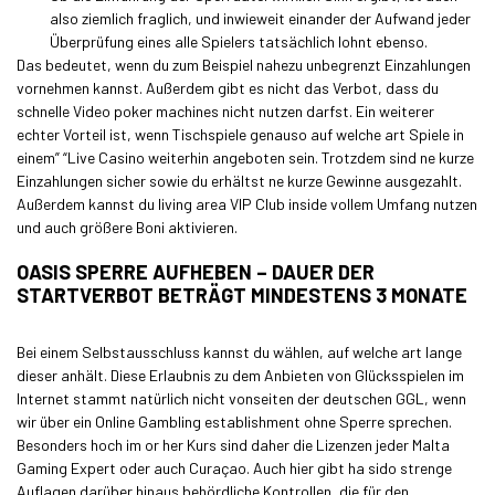
also ziemlich fraglich, und inwieweit einander der Aufwand jeder
Überprüfung eines alle Spielers tatsächlich lohnt ebenso.
Das bedeutet, wenn du zum Beispiel nahezu unbegrenzt Einzahlungen
vornehmen kannst. Außerdem gibt es nicht das Verbot, dass du
schnelle Video poker machines nicht nutzen darfst. Ein weiterer
echter Vorteil ist, wenn Tischspiele genauso auf welche art Spiele in
einem” “Live Casino weiterhin angeboten sein. Trotzdem sind ne kurze
Einzahlungen sicher sowie du erhältst ne kurze Gewinne ausgezahlt.
Außerdem kannst du living area VIP Club inside vollem Umfang nutzen
und auch größere Boni aktivieren.
OASIS SPERRE AUFHEBEN – DAUER DER
STARTVERBOT BETRÄGT MINDESTENS 3 MONATE
Bei einem Selbstausschluss kannst du wählen, auf welche art lange
dieser anhält. Diese Erlaubnis zu dem Anbieten von Glücksspielen im
Internet stammt natürlich nicht vonseiten der deutschen GGL, wenn
wir über ein Online Gambling establishment ohne Sperre sprechen.
Besonders hoch im or her Kurs sind daher die Lizenzen jeder Malta
Gaming Expert oder auch Curaçao. Auch hier gibt ha sido strenge
Auflagen darüber hinaus behördliche Kontrollen, die für den