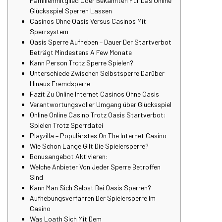
Familienmitglied Oder Bekannten Für Das Online
Glücksspiel Sperren Lassen
Casinos Ohne Oasis Versus Casinos Mit
Sperrsystem
Oasis Sperre Aufheben – Dauer Der Startverbot
Beträgt Mindestens A Few Monate
Kann Person Trotz Sperre Spielen?
Unterschiede Zwischen Selbstsperre Darüber
Hinaus Fremdsperre
Fazit Zu Online Internet Casinos Ohne Oasis
Verantwortungsvoller Umgang über Glücksspiel
Online Online Casino Trotz Oasis Startverbot:
Spielen Trotz Sperrdatei
Playzilla – Populärstes On The Internet Casino
Wie Schon Lange Gilt Die Spielersperre?
Bonusangebot Aktivieren:
Welche Anbieter Von Jeder Sperre Betroffen
Sind
Kann Man Sich Selbst Bei Oasis Sperren?
Aufhebungsverfahren Der Spielersperre Im
Casino
Was Loath Sich Mit Dem