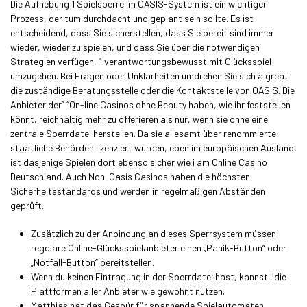
Die Aufhebung 1 Spielsperre im OASIS-System ist ein wichtiger
Prozess, der tum durchdacht und geplant sein sollte. Es ist
entscheidend, dass Sie sicherstellen, dass Sie bereit sind immer
wieder, wieder zu spielen, und dass Sie über die notwendigen
Strategien verfügen, 1 verantwortungsbewusst mit Glücksspiel
umzugehen. Bei Fragen oder Unklarheiten umdrehen Sie sich a great
die zuständige Beratungsstelle oder die Kontaktstelle von OASIS. Die
Anbieter der” “On-line Casinos ohne Beauty haben, wie ihr feststellen
könnt, reichhaltig mehr zu offerieren als nur, wenn sie ohne eine
zentrale Sperrdatei herstellen. Da sie allesamt über renommierte
staatliche Behörden lizenziert wurden, eben im europäischen Ausland,
ist dasjenige Spielen dort ebenso sicher wie i am Online Casino
Deutschland. Auch Non-Oasis Casinos haben die höchsten
Sicherheitsstandards und werden in regelmäßigen Abständen
geprüft.
Zusätzlich zu der Anbindung an dieses Sperrsystem müssen
regolare Online-Glücksspielanbieter einen „Panik-Button“ oder
„Notfall-Button“ bereitstellen.
Wenn du keinen Eintragung in der Sperrdatei hast, kannst i die
Plattformen aller Anbieter wie gewohnt nutzen.
Matthias hat das Gespür für spannende Spielautomaten,