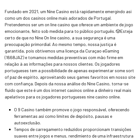
Fundado em 2021, um Nine Casino está rapidamente emergindo asi
como um dos casinos online mais adorados de Portugal.
Pretendemos ser um on line casino que oferece um ambiente de jogo
emocionante, feito sob medida para to público português. 🎲Esteja
certo de que no Nine On line casino, a sua segurança é uma
preocupação primordial. Ao mesmo tempo, nossa justiça é
garantida, pois obtivemos uma licença da Curaçao eGaming
(1668JAZ) e tomamos medidas preventivas com mão firme em
relação à as informações para nossos clientes. Os jogadores
portugueses tem a possibilidade de apenas experimentar some sort
of paz de espírito, aproveitando seus games favoritos em nosso site
com confiança. Depois da nossa análise do Nine Casino, torna-se
fluido que este é um dos internet casinos online a dinheiro real mais
apelativos para os jogadores portugueses
nine casino online
.
O 9 Casino também promove o jogo responsável, oferecendo
ferramentas asi como limites de depósito, pausas e
autoexclusão.
Tempos de carregamento reduzidos proporcionam transições
suaves entre jogos e menus, rendimiento de uma infraestrutura