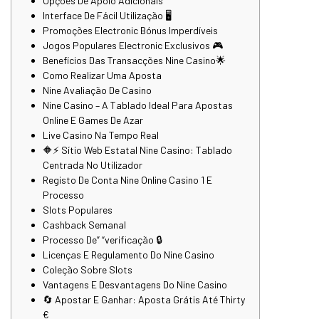
Opções De Apoio Adicionais
Interface De Fácil Utilização 🖥️
Promoções Electronic Bónus Imperdíveis
Jogos Populares Electronic Exclusivos 🎮
Benefícios Das Transacções Nine Casino🌟
Como Realizar Uma Aposta
Nine Avaliação De Casino
Nine Casino – A Tablado Ideal Para Apostas
Online E Games De Azar
Live Casino Na Tempo Real
🔶⚡️ Sítio Web Estatal Nine Casino: Tablado
Centrada No Utilizador
Registo De Conta Nine Online Casino 1 E
Processo
Slots Populares
Cashback Semanal
Processo De” “verificação 🔒
Licenças E Regulamento Do Nine Casino
Coleção Sobre Slots
Vantagens E Desvantagens Do Nine Casino
🔄 Apostar E Ganhar: Aposta Grátis Até Thirty
€