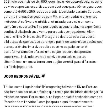
2021, oferece mais de six. 000 jogos, incluindo caça-níqueis, cassino
ao vivo e apostas esportivas, com destaque para bônus generosos
como até €450 e 250 rodadas grátis. Licenciado durante Curaçao,
garante transações seguras com Pix, criptomoedas e diferentes
métodos. A software é intuitiva, otimizada para celular, como
também o suporte 24/7 na português assegura alguma experiência
confiável elizabeth envolvente para quaisquer jogadores. Além
disso, o Nine Online casino Portugal se destaca pela sua vasta
biblioteca de games, que abrange a partir de caça-níqueis clássicos
até experiências imersivas sobre cassino ao palpitante. A
plataforma também oferece uma seção robusta de apostas
esportivas, incluindo eventos ao vivo electronic esportes
cibernéticos, um que a torna uma opção versátil para diferentes
perfis de jogadores.
JOGO RESPONSÁVEL 🌟
Títulos como Huge Moolah (Microgaming) elizabeth Divine Fortune
são famosos por seus prêmios que tem a possibilidade de chegar” “a
milhões de euros. Por exemplo, to Mega Moolah é conhecido como to
“fazedor de milionários”, com jackpots o qual frequentemente
ultrapassam €10 milhões. Os métodos de pagamento incluem