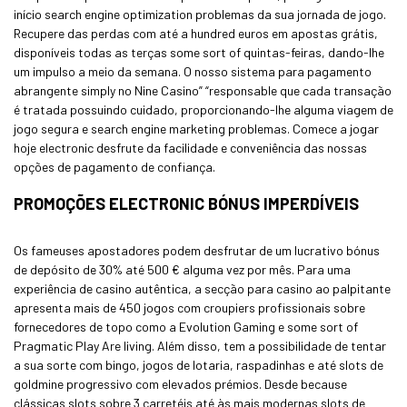
início search engine optimization problemas da sua jornada de jogo.
Recupere das perdas com até a hundred euros em apostas grátis,
disponíveis todas as terças some sort of quintas-feiras, dando-lhe
um impulso a meio da semana. O nosso sistema para pagamento
abrangente simply no Nine Casino” “responsable que cada transação
é tratada possuindo cuidado, proporcionando-lhe alguma viagem de
jogo segura e search engine marketing problemas. Comece a jogar
hoje electronic desfrute da facilidade e conveniência das nossas
opções de pagamento de confiança.
PROMOÇÕES ELECTRONIC BÓNUS IMPERDÍVEIS
Os fameuses apostadores podem desfrutar de um lucrativo bónus
de depósito de 30% até 500 € alguma vez por mês. Para uma
experiência de casino autêntica, a secção para casino ao palpitante
apresenta mais de 450 jogos com croupiers profissionais sobre
fornecedores de topo como a Evolution Gaming e some sort of
Pragmatic Play Are living. Além disso, tem a possibilidade de tentar
a sua sorte com bingo, jogos de lotaria, raspadinhas e até slots de
goldmine progressivo com elevados prémios. Desde because
clássicas slots sobre 3 carretéis até às mais modernas slots de