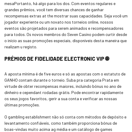
mesaPortanto, há algo para los dos. Com eventos regulares e
grandes prêmios, você tem diversas chances de ganhar
recompensas extras at the mostrar suas capacidades. Seja você um
jogador experiente ou um novato nos torneios online, nossos
eventos são projetados para serem animados e recompensadores
para todos. Os novos membros do Seven Casino podem curtir desde
o início as suas promoções especiais, disponíveis desta maneira que
realizam u registo.
PRÉMIOS DE FIDELIDADE ELECTRONIC VIP 🌐
A aposta mínima é de five euros e só as apostas com o estatuto de
GANHO contam durante o torneio. Suba pra categoria Prata em
virtude de obter recompensas maiores, incluindo bónus no ano de
dinheiro e cependant rodadas grátis. Pode encontrar rapidamente
os seus jogos favoritos, gerir a sua conta e verificar as nossas
últimas promoções.
O gambling establishment não só conta com métodos de depósito e
levantamento confiáveis, como também proporciona bónus de
boas-vindas muito acima ag média e um catálogo de games