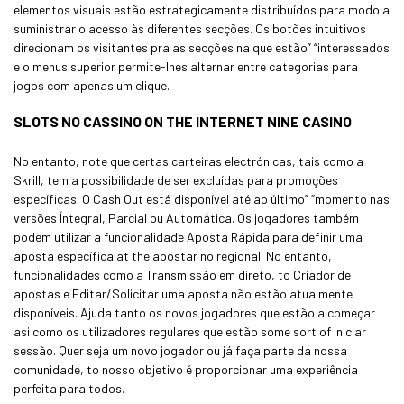
elementos visuais estão estrategicamente distribuídos para modo a
suministrar o acesso às diferentes secções. Os botões intuitivos
direcionam os visitantes pra as secções na que estão” “interessados
e o menus superior permite-lhes alternar entre categorias para
jogos com apenas um clique.
SLOTS NO CASSINO ON THE INTERNET NINE CASINO
No entanto, note que certas carteiras electrónicas, tais como a
Skrill, tem a possibilidade de ser excluídas para promoções
específicas. O Cash Out está disponível até ao último” “momento nas
versões Íntegral, Parcial ou Automática. Os jogadores também
podem utilizar a funcionalidade Aposta Rápida para definir uma
aposta específica at the apostar no regional. No entanto,
funcionalidades como a Transmissão em direto, to Criador de
apostas e Editar/Solicitar uma aposta não estão atualmente
disponíveis. Ajuda tanto os novos jogadores que estão a começar
asi como os utilizadores regulares que estão some sort of iniciar
sessão. Quer seja um novo jogador ou já faça parte da nossa
comunidade, to nosso objetivo é proporcionar uma experiência
perfeita para todos.