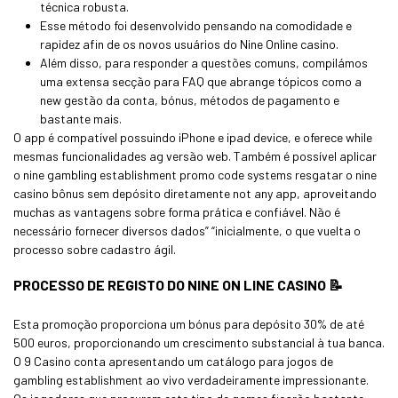
técnica robusta.
Esse método foi desenvolvido pensando na comodidade e
rapidez afin de os novos usuários do Nine Online casino.
Além disso, para responder a questões comuns, compilámos
uma extensa secção para FAQ que abrange tópicos como a
new gestão da conta, bónus, métodos de pagamento e
bastante mais.
O app é compatível possuindo iPhone e ipad device, e oferece while
mesmas funcionalidades ag versão web. Também é possível aplicar
o nine gambling establishment promo code systems resgatar o nine
casino bônus sem depósito diretamente not any app, aproveitando
muchas as vantagens sobre forma prática e confiável. Não é
necessário fornecer diversos dados” “inicialmente, o que vuelta o
processo sobre cadastro ágil.
PROCESSO DE REGISTO DO NINE ON LINE CASINO 📝
Esta promoção proporciona um bónus para depósito 30% de até
500 euros, proporcionando um crescimento substancial à tua banca.
O 9 Casino conta apresentando um catálogo para jogos de
gambling establishment ao vivo verdadeiramente impressionante.