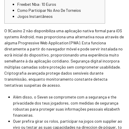
Freebet Nba: 10 Euros
Como Participar No Ano De Torneios
Jogos Instantâneos
O 9Casino 2 não disponibiliza uma aplicação nativa formal para iOS
systems Android, mas proporciona uma alternativa noua através de
alguma Progressive Web Application (PWA). Esta funciona
diretamente a partir do navegador móvel e pode servir instalada no
ecrã inicial do dispositivo, proporcionando uma experiência muito
semelhante à da aplicação cotidiano. Segurança digital incorpora
múltiplas camadas sobre proteção sem comprometer usabilidade.
Criptografia avançada protege dados sensíveis durante
transmissão, enquanto monitoramento constante detecta
tentativas suspeitas de acesso.
Além disso, o Seven se compromete com a segurança e the
privacidade dos teus jogadores, com medidas de segurança
robustas para proteger suas informações pessoais elizabeth
financeiras.
Quer prefira girar os rolos, participar na jogos com supplier ao
vivo ou testar as suas capacidades na direccion de póquer, to