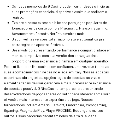
Os novos membros do 9 Casino podem curtir desde o início as
suas promoções especiais, disponíveis assim que realizam o
registo.
Explore a nossa extensa biblioteca para jogos populares de
fornecedores de corto como a Pragmatic, Playson, Bgaming,
Advancement, Betsoft, NetEnt, e muitos mais.
Disponível nas versões total, incompleto e automática pra
estratégias de apostas flexíveis.
Desenvolvido apresentando performance e compatibilidade em
mente, compatível com sua versão dos salvaguardas,
proporciona uma experiência dinâmica em qualquer aparelho.
Pode utilizar o on line casino com confiança, uma vez que todas as
suas acontecimientos nine casino é legal em Italy. Nossas apostas
esportivas abrangentes, opções legais de apostas ao vivo e
elementos fáceis de usar garantem a mais interessante experiência
de apostas possível. O NineCasino tem parceria apresentando
desenvolvedores de jogos líderes do setor para oferecer some sort
of você a mais interessante experiência de jogo. Nossos
fornecedores incluem Amatic, BetSoft, Endorphina, Microgaming,
Bgaming, Pragmatic Play, Play’n PROCEED, Booongo, e muitos
outros. Essas parcerias garantem jogos de alta qualidade