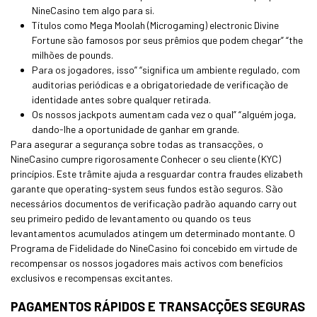
NineCasino tem algo para si.
Títulos como Mega Moolah (Microgaming) electronic Divine
Fortune são famosos por seus prêmios que podem chegar” “the
milhões de pounds.
Para os jogadores, isso” “significa um ambiente regulado, com
auditorias periódicas e a obrigatoriedade de verificação de
identidade antes sobre qualquer retirada.
Os nossos jackpots aumentam cada vez o qual” “alguém joga,
dando-lhe a oportunidade de ganhar em grande.
Para asegurar a segurança sobre todas as transacções, o
NineCasino cumpre rigorosamente Conhecer o seu cliente (KYC)
princípios. Este trâmite ajuda a resguardar contra fraudes elizabeth
garante que operating-system seus fundos estão seguros. São
necessários documentos de verificação padrão aquando carry out
seu primeiro pedido de levantamento ou quando os teus
levantamentos acumulados atingem um determinado montante. O
Programa de Fidelidade do NineCasino foi concebido em virtude de
recompensar os nossos jogadores mais activos com benefícios
exclusivos e recompensas excitantes.
PAGAMENTOS RÁPIDOS E TRANSACÇÕES SEGURAS