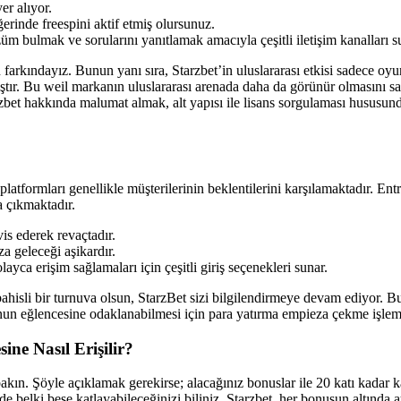
yer alıyor.
rinde freespini aktif etmiş olursunuz.
özüm bulmak ve sorularını yanıtlamak amacıyla çeşitli iletişim kanalları 
rkındayız. Bunun yanı sıra, Starzbet’in uluslararası etkisi sadece oyun 
ıştır. Bu weil markanın uluslararası arenada daha da görünür olmasını 
rzbet hakkında malumat almak, alt yapısı ile lisans sorgulaması hususun
atformları genellikle müşterilerinin beklentilerini karşılamaktadır. En
a çıkmaktadır.
is ederek revaçtadır.
za geleceği aşikardır.
layca erişim sağlamaları için çeşitli giriş seçenekleri sunar.
 bahisli bir turnuva olsun, StarzBet sizi bilgilendirmeye devam ediyor. 
 eğlencesine odaklanabilmesi için para yatırma empieza çekme işlemleri
ne Nasıl Erişilir?
ın. Şöyle açıklamak gerekirse; alacağınız bonuslar ile 20 katı kadar k
de belki beşe katlayabileceğinizi biliniz. Starzbet, her bonusun altında a