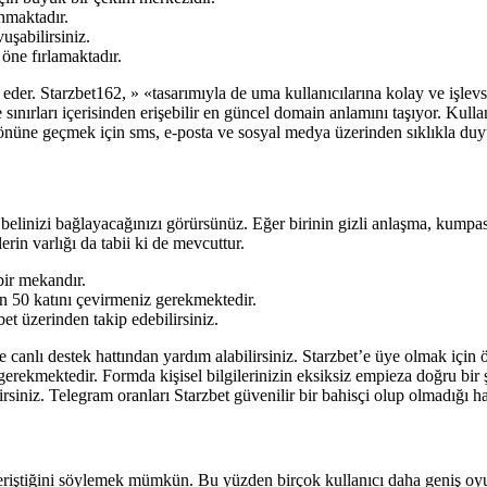
nmaktadır.
uşabilirsiniz.
ne fırlamaktadır.
h eder. Starzbet162, » «tasarımıyla de uma kullanıcılarına kolay ve işlevs
ye sınırları içerisinden erişebilir en güncel domain anlamını taşıyor. Kul
ın önüne geçmek için sms, e-posta ve sosyal medya üzerinden sıklıkla duy
 belinizi bağlayacağınızı görürsünüz. Eğer birinin gizli anlaşma, kumpas,
erin varlığı da tabii ki de mevcuttur.
bir mekandır.
n 50 katını çevirmeniz gerekmektedir.
et üzerinden takip edebilirsiniz.
anlı destek hattından yardım alabilirsiniz. Starzbet’e üye olmak için ö
ekmektedir. Formda kişisel bilgilerinizin eksiksiz empieza doğru bir ş
rsiniz. Telegram oranları Starzbet güvenilir bir bahisçi olup olmadığı ha
eriştiğini söylemek mümkün. Bu yüzden birçok kullanıcı daha geniş oyun 