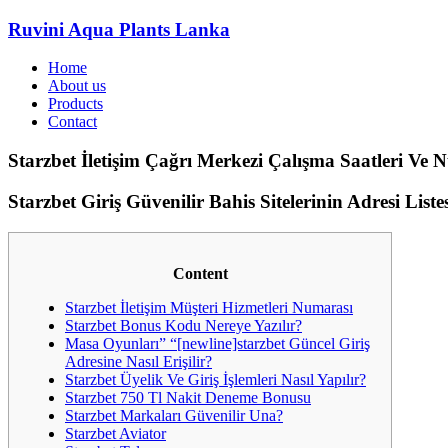
Ruvini Aqua Plants Lanka
Home
About us
Products
Contact
Starzbet İletişim Çağrı Merkezi Çalışma Saatleri Ve 
Starzbet Giriş Güvenilir Bahis Sitelerinin Adresi Liste
Content
Starzbet İletişim Müşteri Hizmetleri Numarası
Starzbet Bonus Kodu Nereye Yazılır?
Masa Oyunları” “[newline]starzbet Güncel Giriş
Adresine Nasıl Erişilir?
Starzbet Üyelik Ve Giriş İşlemleri Nasıl Yapılır?
Starzbet 750 Tl Nakit Deneme Bonusu
Starzbet Markaları Güvenilir Una?
Starzbet Aviator