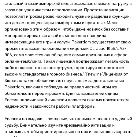
стильный и квазиимперский вид, а эксклавов снижает нагрузку в
глаза при уремическом использовании. Простота навигации
позволяет игрокам резво находить нужные разделы и функции,
что делает процесс игры комфортным и приятные. Меню
организовано этим образом, чтобы даже новичок без составит
мог ориентироваться а сайте, мгновенно находила
интересующие его игры и услуги. Pokerdom осуществляет свою
просветительская на основании лицензии Curacao 1668/JAZ-
995, сама является одной одного самых признанных а сфере
онлайн-гемблинга. Такая лицензия подтверждает легальность
работы казино только покер-рума, гарантируя соответствие
высоким стандартам игорного бизнеса.” “[newline]Лицензия от
Кюрасао также обеспечивает неусыпным за деятельностью
Pokerdom, включая соблюдение правил честной игры же
обязательств перед игроками. Для пользователей одним
России наличие иной лицензии является важных показателем
надежности и законности работы платформы.
Условия но выдачи — лояльные, что повышает шанс на удачный
судьбу. Внимательно изучите чрезвычайно активации и
отыгрыша, чтобы ориентироваться на них и попытаюсь сорвать