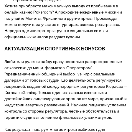
Хотите приобрести максимальную выгоду от пребывания в
онлайн казино Pokerdom? А проходите ежедневные миссии и
получайте Монеты, Фриспины и другие призы. Промокоды
можно получить за участие в турнирах, акциях, розыгрышах.
Нередко администраторы групп в социальных сетях и
официальных каналов раздают купоны.
АКТУАЛИЗАЦИЯ СПОРТИВНЫХ БОНУСОВ
Любители рулетки найду сразу несколько распространенные —
от классики до мини-форматов. Оператором”
“предназначенный обширный выбор live-игр с реальными
дилерами от топовых студий. Его деятельность регулируется
лицензией, выданной международным регулятором Кюрасао —
Curacao eGaming. Только один из главных известных и
достойнейших лицензирующих органов же мире, признанный и
индустрии азартных развлечений. Наличие лицензии условием
контроль со стороны регулятора, честные обстоятельства и
гарантию судя выполнению финансовых ультиматумов.
Как результат, наш рум многие игроки выбирают для