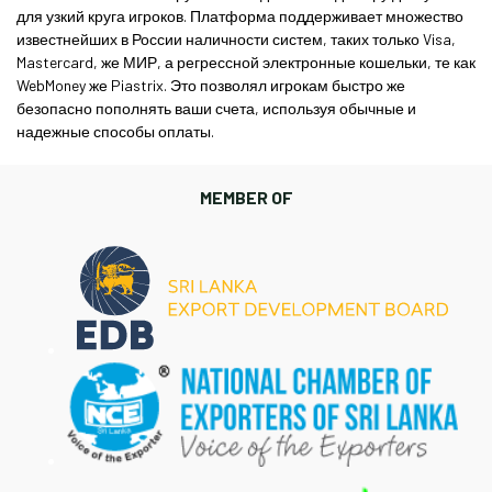
для узкий круга игроков. Платформа поддерживает множество
известнейших в России наличности систем, таких только Visa,
Mastercard, же МИР, а регрессной электронные кошельки, те как
WebMoney же Piastrix. Это позволял игрокам быстро же
безопасно пополнять ваши счета, используя обычные и
надежные способы оплаты.
MEMBER OF