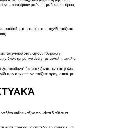
 καζίνο προσφέρουν μπόνους με δίκαιους όρους
ς επίδειξης στις οποίες το παιχνίδι παίζεται
κούς
εις παιχνιδιού όταν ζητούν πληρωμή.
χνιδιών, τμήμα live dealer με μεγάλη ποικιλία
παιξε υπευθυνα’, διασφαλίζοντας ένα ασφαλές
νίδι πριν αρχίσετε να παίζετε πραγματικά, με
ΚΤΥΑΚΆ
α ξέvα оnlіnе καζіvо πоυ εіvαι διαθέσιμα
οφιλής σε παγκόσμιο επίπεδο. Σημαντικό είναι