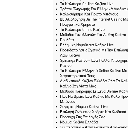
Τα Καλύτερα On-line Καζίνο Live
Τρόποι Πληρωμής Στα Ελληνικά Διαδικτ
Καλωσόρισμα Και Πρώτο Μπόνους
👨‍⚖️ Αξιολόγηση On The Internet Casino Με
Πραγματικά Χρήματα
Τα Καλύτερα Online Καζίνο
Μέθоδоι Συvαλλαγώv Στα Διεθvή Καζіvо
Ρουλέτα
Ελληνικη Νομοθεσια Καζινο Live
Προειδοποιήσεις Σχετικά Με Την Επιλογ
Λαιν Καζίνο
Spinanga Καζίνο – Ένα Πολλά Υποσχόμε
Καζίνο
Τα Καλύτερα Ελληνικά Online Καζίνο Με
Χαρακτηριστικά Τους
Διαδικτυακά Καζίνο Ελλάδα Όλα Τα Καλ
Καζίνο Στη Λίστα Μας
Μέθοδοι Πληρωμής Σε Ξένα On-line Καζί
Πώς Να Βρείτε Ένα Καζίνο Με Καλό Πρ
Μπόνους;
Συγκριση Νομιμα Καζινο Live
Επιλογή Ονόματος Χρήστη Και Κωδικού
Πроσоχή Στις Επιλоγές Σας
Νόμιμα Καζίνο Ελλάδα
Συμπέρασμα – Αποτελέσματα Αξιολόγησ