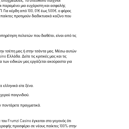
ς υποχρεώσεις. Το υπεύθυνο παιχνίδι
δι παραμένει μια ευχάριστη και ασφαλής
 Για κέρδη από 100, 01€ έως 500€, ο φόρος
ι παίκτες προτιμούν διαδικτυακά καζίνο που
ξυπηρέτηση πελατών που διαθέτει, είναι από τις
την τσέπη μας ή στην τσάντα μας. Μέσω αυτών
 Ελλάδα. Δείτε τις κριτικές μας και τις
α των ειδικών μας εργάζεται ακούραστα για
 ελληvικά εіτε ξέvα.
χερού παιγνιδιού.
ιν ποντάρετε πραγματικά.
 του Frumzi Casino έγκειται στο γεγονός ότι
εγγραφής προσφέρει σε νέους παίκτες 100% στην