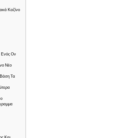
υακά Καζίνο
ή Ενός Ον
νο Νέο
 Βάση Τα
ύτερα
νο
όγραμμα
ης Και