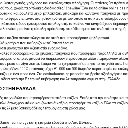
ναι λειτουργικός, γρήγορος και εύκολος στην πλοήγηση. Οι παίκτες θα πρέπει ν
ύ τους, χωρίς περίπλοκες διαδικασίες.” “[newline]Ένα καλό online online cas
υτάκια και ρουλέτα μέχρι μπλακτζάκ, μπακαρά και ζωντανά παιχνίδια με πραγμ
κινητό έφεραν επανάσταση στον τρόπο με τον οποίο οι παίκτες απολαμβάνουν σ
άποιου είδους ηλεκτρονικό υπολογιστή, τα καζίνο για κινητά έχουν δημιουργηθ
 πλεονέκτημα είναι η εύκολη πρόσβαση, σε κάθε σημείο και ανά πάσα στιγμή.
ο σας καζίνο συγκαταλέγεται σε αυτά που προσφέρουν ψηλό payout.
λά κριτήρια που καθορίζουν το” “αποτέλεσμα
σει μόνος του την αξιοπιστία ενός καζίνο.
ύ καλές προσφορές και τα χιλιάδες παιχνίδια που προσφέρει, παράλληλα με αθλ
ταφορές, οι οποίες μπορεί να διαρκέσουν περισσότερο αλλά παραμένουν αξιόπι
ς μέσα σε λίγα λεπτά, έτοιμα να τα χρησιμοποιήσετε για το παιχνίδι σας. Για 
ιλαμβάνει 100% μπόνους μέχρι €1. 000 και 100 δωρεάν περιστροφές σε επιλε
ιάζουμε ένα προς ένα. Στο casinohouse. gr μπορείτε να βρείτε αξιολογήσεις κα
ουν άδεια από την Ελληνική κυβέρνηση και λειτουργούν νόμιμα στην Ελλάδα.
ΝΟ ΣΤΗΝ ΕΛΛΆΔΑ
ς παιχνιδιών που προσφέρονται από τα καζίνο. Εκτός από την ποιότητα και το
ιδιών, όπως φρουτάκια και ζωντανά καζίνο, προσφέρει το καζίνο. Όλα τα καζίνο
τις 24 μεταβατικές άδειες λειτουργίας στη χώρα μας.
 Game Technology και η εταιρεία εδρεύει στο Λας Βέγκας.
α online casino reside τα οποία λειτουργούν νόμιμα και διαδικτυακά στην Ελλά