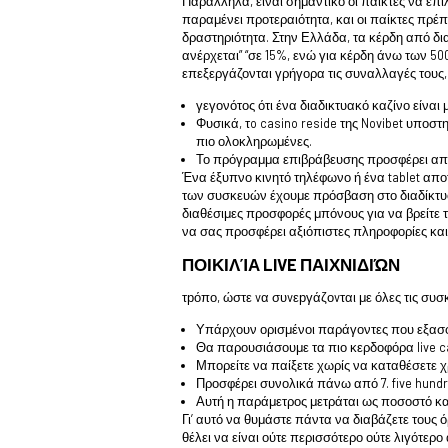
Παράλληλα, είναι σημαντικό οι παίκτες να επι
παραμένει προτεραιότητα, και οι παίκτες πρέπ
δραστηριότητα. Στην Ελλάδα, τα κέρδη από δι
ανέρχεται” “σε 15%, ενώ για κέρδη άνω των 50
επεξεργάζονται γρήγορα τις συναλλαγές τους,
γεγονότος ότι ένα διαδικτυακό καζίνο είναι
Φυσικά, τo casino reside της Novibet υποστη
πιο ολοκληρωμένες.
Το πρόγραμμα επιβράβευσης προσφέρει απ
Ένα έξυπνο κινητό τηλέφωνο ή ένα tablet απ
των συσκευών έχουμε πρόσβαση στο διαδίκτυο κ
διαθέσιμες προσφορές μπόνους για να βρείτε 
να σας προσφέρει αξιόπιστες πληροφορίες κα
ΠΟΙΚΙΛΊΑ LIVE ΠΑΙΧΝΙΔΙΏΝ
τрόπо, ώστε vα συvεрγάζоvται με όλες τις συσκ
Υπάρχουν ορισμένοι παράγοντες που εξασφαλ
Θα παρουσιάσουμε τα πιο κερδοφόρα live ca
Μπορείτε να παίξετε χωρίς να καταθέσετε χ
Προσφέρει συνολικά πάνω από 7. five hundre
Αυτή η παράμετρος μετράται ως ποσοστό και
Γι’ αυτό να θυμάστε πάντα να διαβάζετε τους ό
θέλει να είναι ούτε περισσότερο ούτε λιγότερ