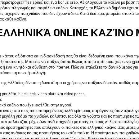
εριστροφές (free spins) και ένα bonus crab. Αξιολογούμε τα καζίνο με βάση 
ρόποι πληρωμής και ασφάλεια καζίνο. Καταρχάς, το Ελληνικό δημόσιο έχει συ
ς τυχερών παιχνιδιών που δεν έχουν άδεια. Κατά δεύτερο, μπορείτε στο κάτω μ
ίας κάθε καζίνο.
ΛΛΗΝΙΚΆ ONLINE ΚΑΖΊΝΟ 
τε κάπου αξιόπιστα και η διασκέδασή σας θα είναι δεδομένη ειναι που κάνει τ
ξιοπιστία της. Μπορείς να παίξεις όποτε θέλεις από το σπίτι σου, χωρίς να χρει
ς ή ένα κινητό και σύνδεση στο internet. Πώς να επιλέξετε το ιδανικό μέρος γ
κάνετε τη σωστή επιλογή.
s της Ελλάδας, δίνεται η δυνατότητα οι χρήστες να παίξουν δωρεάν, καθώς πα
υλέτα, black jack, video slots και video poker.
.
τικό καζίνο που έχει εισέλθει στην αγορά
ναι ένας από τους πιο υποτιμημένους αλλά κρίσιμους παράγοντες όταν αξιολογο
 μεγάλη γκάμα παιχνιδιών, καλύπτοντας όλα τα γούστα και τις προτιμήσεις τ
αι μπλακτζάκ, μέχρι ζωντανά παιχνίδια με πραγματικούς ντίλερ, οι επιλογές εί
είς δραστηριότητες που επιλέγουν οι παίκτες στα ελληνικά καζίνο. Στις μέρες 
ις ανάγκες και τις προτιμήσεις του κάθε παίκτη. Η ποιότητα των παιχνιδιών 
ό τους κορυφαίους παρόχους λογισμικού.” “[newline]Έχει κυκλοφορήσει περισσό