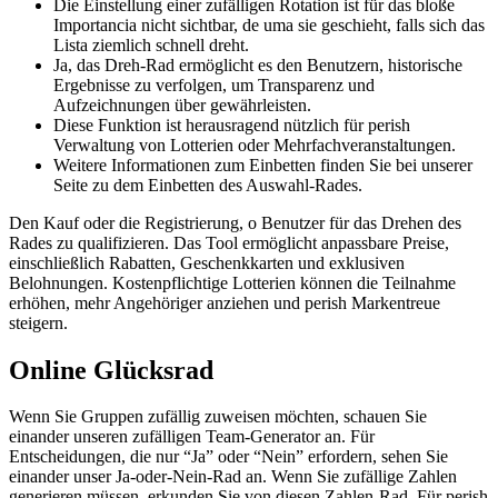
Die Einstellung einer zufälligen Rotation ist für das bloße
Importancia nicht sichtbar, de uma sie geschieht, falls sich das
Lista ziemlich schnell dreht.
Ja, das Dreh-Rad ermöglicht es den Benutzern, historische
Ergebnisse zu verfolgen, um Transparenz und
Aufzeichnungen über gewährleisten.
Diese Funktion ist herausragend nützlich für perish
Verwaltung von Lotterien oder Mehrfachveranstaltungen.
Weitere Informationen zum Einbetten finden Sie bei unserer
Seite zu dem Einbetten des Auswahl-Rades.
Den Kauf oder die Registrierung, o Benutzer für das Drehen des
Rades zu qualifizieren. Das Tool ermöglicht anpassbare Preise,
einschließlich Rabatten, Geschenkkarten und exklusiven
Belohnungen. Kostenpflichtige Lotterien können die Teilnahme
erhöhen, mehr Angehöriger anziehen und perish Markentreue
steigern.
Online Glücksrad
Wenn Sie Gruppen zufällig zuweisen möchten, schauen Sie
einander unseren zufälligen Team-Generator an. Für
Entscheidungen, die nur “Ja” oder “Nein” erfordern, sehen Sie
einander unser Ja-oder-Nein-Rad an. Wenn Sie zufällige Zahlen
generieren müssen, erkunden Sie von diesen Zahlen-Rad. Für perish