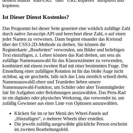
deinem Button “Rad-URL” oder “URL kopieren” aufspüren und
kopieren.
Ist Dieser Dienst Kostenlos?
Das Programm bei dieser Seite generiert eine wirklich zufällige Zahl
durch native Javascript-API und berechnet diese Zahl, o auf einen
jeder Namen zu verweisen. Dann beginnt einander das Kreisrad
über der CSS3-2D-Methode zu drehen. Sie können die
Registerkarte „Bearbeiten“ verwenden, um Bilder und beliebigen
Text einzufügen, z. Lehrer können das Rad drehen, um sera als
zufällige Namensauswahl für das Klassenzimmer zu verwenden,
kombiniert mit einem zweiten Rad mit einer bestimmten Frage. Die
Einstellung einer zufälligen Rotation ist für das bloße Auge nicht
sichtbar, ag sie geschieht, falls sich das Lista ziemlich schnell dreht.
NamensauswahlLehrer und Teamleiter lieben unsere
Namensauswahl-Funktion, um Schüler oder aber Teammitglieder
fair für Aufgaben oder Belohnungen auszuwählen. Das Preis-Rad
ist ein digitales oder physisches Werkzeug, das verwendet ist, um
zufällig Gewinner aus einer Liste von Optionen auszuwählen.
Klicken Sie im or her Menü des Wheel-Panels auf
„Hinzufügen“, o mehrere Wheels über erstellen.
Die jeweils zufällig ausgewählte glückliche Person erscheint
im zweiten Bearbeitungsfeld.