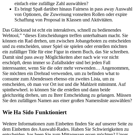
einfach eine zufällige Zahl auswählen?
Es bringt Spaß darüber hinaus Fairness in pass away Auswahl
von Optionen, die Zuweisung vonseiten Rollen oder expire
Schaffung von Proposal in Klassen und Aktivitäten.
Das Glücksrad ist echt ein interaktives, schnell zu bedienendes
Webtool,” “dieses Entscheidungen treffen unterhaltsam macht. Sie
können ein Rad drehen, um zwischen Jobangeboten zu entscheiden
und zu entscheiden, unser Spiel sie spielen oder erstellen möchten
ein zufälliger Title für eine Figur in einem Buch, das Sie schreiben.
Damit sind pass away Möglichkeiten aber nach wie vor nicht
erschöpft, denn immer so Zufallsräder sind bei jeden Fall
interessanter, wenn Sie die oder mehr verwenden… Angenommen,
Sie möchten ein Drehrad verwenden, um zu befinden what to
consume zum Abendessen ebenso ein zweites Lista, um zu
entscheiden, ob man vor Ort isst und die Mahlzeit mitnimmt. Auf
spinthewheel. io können Sie die erstellen und dann beide
gleichzeitig drehen, um zu Ihrer Entscheidung zu gelangen. Müssen
Sie den zufälligen Namen aus einer großen Namensliste auswählen?
Wie Ha Sido Funktioniert
Weitere Informationen zum Einbetten finden Sie auf unserer Seite zu
dem Einbetten des Auswahl-Rades. Haben Sie Schwierigkeiten zu
entscheiden, has been Sie zum Mittagessen essen möchten? Unser