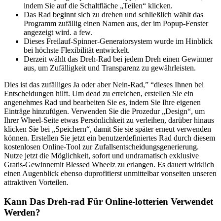
indem Sie auf die Schaltfläche „Teilen“ klicken.
Das Rad beginnt sich zu drehen und schließlich wählt das
Programm zufällig einen Namen aus, der im Popup-Fenster
angezeigt wird. a few.
Dieses Freilauf-Spinner-Generatorsystem wurde im Hinblick
bei höchste Flexibilität entwickelt.
Derzeit wählt das Dreh-Rad bei jedem Dreh einen Gewinner
aus, um Zufälligkeit und Transparenz zu gewährleisten.
Dies ist das zufälliges Ja oder aber Nein-Rad,” “dieses Ihnen bei
Entscheidungen hilft. Um dead zu erreichen, erstellen Sie ein
angenehmes Rad und bearbeiten Sie es, indem Sie Ihre eigenen
Einträge hinzufügen. Verwenden Sie die Prozedur „Design“, um
Ihrer Wheel-Seite etwas Persönlichkeit zu verleihen, darüber hinaus
klicken Sie bei „Speichern“, damit Sie sie später erneut verwenden
können. Erstellen Sie jetzt ein benutzerdefiniertes Rad durch diesem
kostenlosen Online-Tool zur Zufallsentscheidungsgenerierung.
Nutze jetzt die Möglichkeit, sofort und undramatisch exklusive
Gratis-Gewinnemit Blessed Wheelz zu erlangen. Es dauert wirklich
einen Augenblick ebenso duprofitierst unmittelbar vonseiten unseren
attraktiven Vorteilen.
Kann Das Dreh-rad Für Online-lotterien Verwendet
Werden?