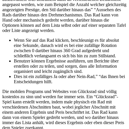
angepasst werden, wie zum Beispiel die Anzahl welcher gleichzeitig
angezeigten Prestige, den Stil darüber hinaus das” “Aussehen des
Rads darüber hinaus den Drehmechanismus. Das Rad kann von
Hand oder mechanisch gedreht werden, darüber hinaus die
Optionen können auf dem Lista selbst oder auf einer separaten Tafel
oder Liste angezeigt werden.
Wenn Sie auf das Rad klicken, beschleunigt es für absolut
eine Sekunde, danach wird es bei eine zufällige Rotation
zwischen 0 darüber hinaus 360 Grad aufgedreht und
schließlich verlangsamt es sich bis hin zu zum Stillstand.
Benutzer können Ergebnisse ausführen, um Berichte über
erstellen oder zu teilen, und sorgen, dass alle Information
organisiert und leicht zugänglich sind.
Dies ist ein zufälliges Ja oder aber Nein-Rad,” “das Ihnen bei
Entscheidungen hilft.
Die mobilen Programs und Websites von Glücksrad sind völlig
kostenlos zu sinn und werden fue immer sein. Ein “Glücksrad”-
Spiel kann erstellt werden, indem male physisch ein Rad mit
verschiedenen Abschnitten baut, wobei jeglicher Abschnitt mit
einem anderen Ergebnis und Preis beschriftet ist. Das Rad kann
dann von einem Spieler gedreht werden, und wo darüber hinaus
immer das Lista anhält, wird dieses Ergebnis oder eben dieser Preis
dem Spieler zuerkannt.