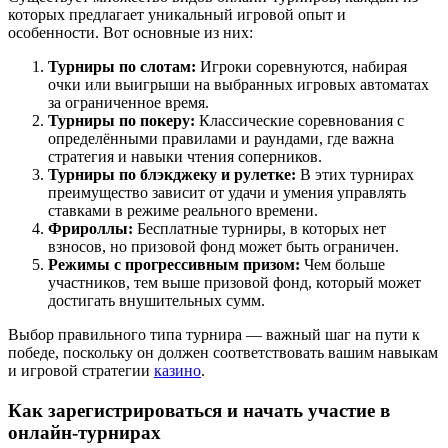
которых предлагает уникальный игровой опыт и
особенности. Вот основные из них:
Турниры по слотам:
Игроки соревнуются, набирая
очки или выигрыши на выбранных игровых автоматах
за ограниченное время.
Турниры по покеру:
Классические соревнования с
определёнными правилами и раундами, где важна
стратегия и навыки чтения соперников.
Турниры по блэкджеку и рулетке:
В этих турнирах
преимущество зависит от удачи и умения управлять
ставками в режиме реального времени.
Фрироллы:
Бесплатные турниры, в которых нет
взносов, но призовой фонд может быть ограничен.
Режимы с прогрессивным призом:
Чем больше
участников, тем выше призовой фонд, который может
достигать внушительных сумм.
Выбор правильного типа турнира — важный шаг на пути к
победе, поскольку он должен соответствовать вашим навыкам
и игровой стратегии
казино
.
Как зарегистрироваться и начать участие в
онлайн-турнирах