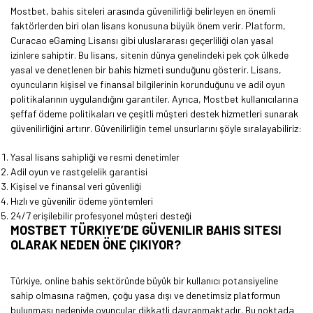
Mostbet, bahis siteleri arasında güvenilirliği belirleyen en önemli
faktörlerden biri olan lisans konusuna büyük önem verir. Platform,
Curacao eGaming Lisansı gibi uluslararası geçerliliği olan yasal
izinlere sahiptir. Bu lisans, sitenin dünya genelindeki pek çok ülkede
yasal ve denetlenen bir bahis hizmeti sunduğunu gösterir. Lisans,
oyuncuların kişisel ve finansal bilgilerinin korunduğunu ve adil oyun
politikalarının uygulandığını garantiler. Ayrıca, Mostbet kullanıcılarına
şeffaf ödeme politikaları ve çeşitli müşteri destek hizmetleri sunarak
güvenilirliğini artırır. Güvenilirliğin temel unsurlarını şöyle sıralayabiliriz:
Yasal lisans sahipliği ve resmi denetimler
Adil oyun ve rastgelelik garantisi
Kişisel ve finansal veri güvenliği
Hızlı ve güvenilir ödeme yöntemleri
24/7 erişilebilir profesyonel müşteri desteği
MOSTBET TÜRKIYE’DE GÜVENILIR BAHIS SITESI
OLARAK NEDEN ÖNE ÇIKIYOR?
Türkiye, online bahis sektöründe büyük bir kullanıcı potansiyeline
sahip olmasına rağmen, çoğu yasa dışı ve denetimsiz platformun
bulunması nedeniyle oyuncular dikkatli davranmaktadır. Bu noktada