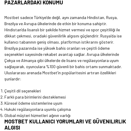
PAZARLARDAKI KONUMU
Mostbet sadece Türkiye’de değil, aynı zamanda Hindistan, Rusya,
Brezilya ve Avrupa ülkelerinde de etkin bir konuma sahiptir.
Hindistan’da lisanslı bir şekilde hizmet vermesi ve spor çeşitliliği ile
dikkat çekmesi, oradaki güvenilirlik algısını güçlendirir. Rusya’da ise
kullanıcı tabanının geniş olması, platformun istikrarını gösterir.
Brezilya pazarında ise yüksek bahis oranları ve çeşitli ödeme
seçenekleri sayesinde rekabet avantajı sağlar. Avrupa ülkelerinde
Çekya ve Almanya gibi ülkelerde de lisans ve regülasyonlara uyum
sağlayarak, oyunculara %100 güvenli bir bahis ortamı sunmaktadır.
Uluslararası arenada Mostbet’in popülaritesini artıran özellikleri
şunlardır:
Çeşitli dil seçenekleri
Farklı para birimlerini desteklemesi
Küresel ödeme sistemlerine uyum
Hukuki regülasyonlara uyumlu çalışma
Global müşteri hizmetleri ağının varlığı
MOSTBET KULLANICI YORUMLARI VE GÜVENILIRLIK
ALGISI