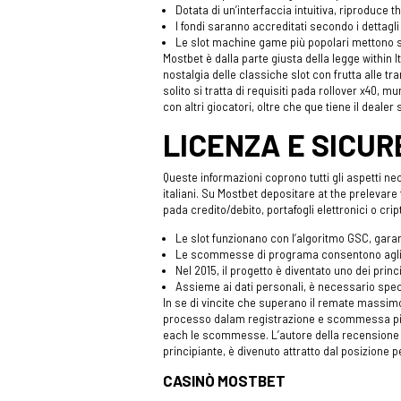
Dotata di un’interfaccia intuitiva, riproduce 
I fondi saranno accreditati secondo i dettagli f
Le slot machine game più popolari mettono s
Mostbet è dalla parte giusta della legge within I
nostalgia delle classiche slot con frutta alle t
solito si tratta di requisiti pada rollover x40, 
con altri giocatori, oltre che que tiene il dealer
LICENZA E SICU
Queste informazioni coprono tutti gli aspetti n
italiani. Su Mostbet depositare at the prelevare f
pada credito/debito, portafogli elettronici o cri
Le slot funzionano con l’algoritmo GSC, garant
Le scommesse di programa consentono agli ut
Nel 2015, il progetto è diventato uno dei princ
Assieme ai dati personali, è necessario speci
In se di vincite che superano il remate massimo 
processo dalam registrazione e scommessa più sem
each le scommesse. L’autore della recensione 
principiante, è divenuto attratto dal posizione pe
CASINÒ MOSTBET