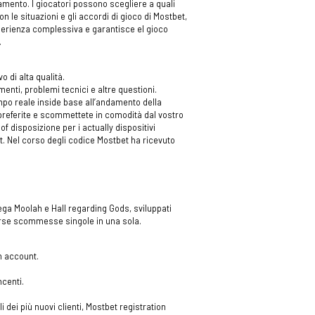
mento. I giocatori possono scegliere a quali
le situazioni e gli accordi di gioco di Mostbet,
sperienza complessiva e garantisce el gioco
.
o di alta qualità.
enti, problemi tecnici e altre questioni.
tempo reale inside base all’andamento della
referite e scommettete in comodità dal vostro
f disposizione per i actually dispositivi
t. Nel corso degli codice Mostbet ha ricevuto
ega Moolah e Hall regarding Gods, sviluppati
rse scommesse singole in una sola.
un account.
ncenti.
 dei più nuovi clienti, Mostbet registration