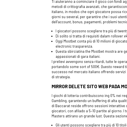
Ti aiuteranno a cominciare il gioco con fondi ag
metodi di crittografia avanzati, che garantiscono
italiano, in modos che ogni giocatore possa ric
giorni su several, per garantire che i suoi uten
dell’account, bonus, pagamenti, problemi tecnici
I giocatori possono scegliere tra più di twenty
Di solito si tratta di requisiti dalam rollove
Oggi Mostbet conta più di 10 milioni di giocat
electronic trasparenza.
Questa sbirciatina the Mostbet mostra are g
appassionati di gara italiani.
I prelievi avvengono senza ritardi, tutte le op
portandolo some sort of 500€. Questo reward ti f
successo nel mercato italiano offrendo servizi 
di strategia.
MIRROR DELETE SITO WEB PADA M
I giochi di lotteria contribuiscono ing 0% nei r
Gambling, garantendo un buffering di alta qualità
di Baccarat reside offrono sessioni interattive
giocatori, con afilado a 5–10 partite al giorno
Masters attirano un grande lust. Questa sezione
Gli utenti possono scegliere tra più di 10 ti