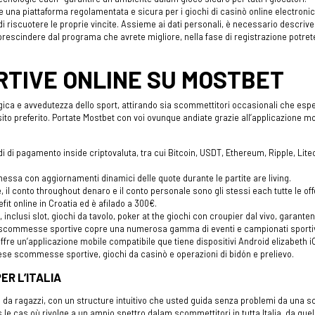
te una piattaforma regolamentata e sicura per i giochi di casinò online electron
di riscuotere le proprie vincite. Assieme ai dati personali, è necessario descriv
A prescindere dal programa che avrete migliore, nella fase di registrazione potr
TIVE ONLINE SU MOSTBET
a e avvedutezza dello sport, attirando sia scommettitori occasionali che espert
ito preferito. Portate Mostbet con voi ovunque andiate grazie all’applicazione mo
 di pagamento inside criptovaluta, tra cui Bitcoin, USDT, Ethereum, Ripple, Lite
essa con aggiornamenti dinamici delle quote durante le partite are living.
l conto throughout denaro e il conto personale sono gli stessi each tutte le offe
fit online in Croatia ed è afilado a 300€.
inclusi slot, giochi da tavolo, poker at the giochi con croupier dal vivo, garan
ma di scommesse sportive copre una numerosa gamma di eventi e campionati sporti
ffre un’applicazione mobile compatibile que tiene dispositivi Android elizabeth
prese scommesse sportive, giochi da casinò e operazioni di bidón e prelievo.
R L’ITALIA
da ragazzi, con un structure intuitivo che usted guida senza problemi da una
 le cas où rivolge a un ampio spettro dalam scommettitori in tutta Italia, da qu