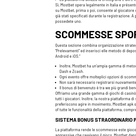
Sì, Mostbet opera legalmente in Italia e présen
su Mostbet, prima o poi, consente al giocatore 
già stati specificati durante la registrazione. 
possedete uno.
SCOMMESSE SPOR
Questa sezione combina organizzazione strategic
“Prelevamenti” ed inserisci elle metodo di depos
Android e iOS.”
Inoltre, Mostbet ha un’ampia gamma di metodi
Dash e Zcash.
Ogni evento offre molteplici opzioni di scomm
Non sarà necessario registrarsi nuovamente, i
Il bonus di benvenuto è tra we più grandi bene
Offriamo una grande gamma di giochi di casinò, 
tutti i giocatori. Inoltre, la nostra piattafor
preferiscono agire in movimento, Mostbet apk o
of tutte le funzionalità della piattaforma, com
SISTEMA BONUS STRAORDINARIO PE
La piattaforma rende le scommesse este gioco 
aggressive che ravvivano il gioco, Mostbet dans