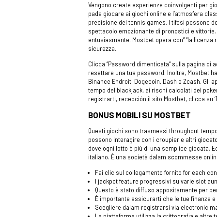
Vengono create esperienze coinvolgenti per giochi
pada giocare ai giochi online e l’atmosfera c
precisione del tennis games. I tifosi possono d
spettacolo emozionante di pronostici e vittorie.
entusiasmante. Mostbet opera con” “la licenza r
sicurezza.
Clicca “Password dimenticata” sulla pagina di ac
resettare una tua password. Inoltre, Mostbet ha
Binance Endroit, Dogecoin, Dash e Zcash. Gli ap
tempo del blackjack, ai rischi calcolati del poker
registrarti, recepción il sito Mostbet, clicca su 
BONUS MOBILI SU MOSTBET
Questi giochi sono trasmessi throughout tempo re
possono interagire con i croupier e altri giocat
dove ogni lotto è più di una semplice giocata. 
italiano. È una società dalam scommesse onlin
Fai clic sul collegamento fornito for each c
I jackpot feature progressivi su varie slot a
Questo è stato diffuso appositamente per per
È importante assicurarti che le tue finanze e 
Scegliere dalam registrarsi via electronic ma
La piattaforma utilizza la crittografia e altre