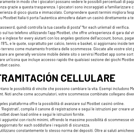
ramente in modo che i giocatori possano vedere le possibili percentuali di paga
 grazie a questa trasparenza. I giocatori sono incoraggiati a familiarizzare con 
sperienza di gioco giusta e immacolato. Comprendere questi termini migliora l’e
u Mostbet Italia ti porta l’autentica atmosfera dalam un casinò direttamente a te
ssword, quindi controlla la tua casella di posta” “for each un’email di verifica.
o sul tuo telefono utilizzando l’app Mostbet, che offre un’esperienza di gara dal viv
o e inglese for every aiutarti con los angeles gestione dell’account, bonus, pagam
e l’8%, e le quote, soprattutto per calcio, tennis e basket, si aggiornano inside 
o terreno come mutamento frontiera delle scommesse. Giocate alle vostre slot p
 usare are generally versione mobile delete sito o servirsi Mostbet app some sort o
are un’icona que incluye accesso rapido the qualsiasi sezione dei giochi Mostbe
tbet casino
.
TRAMITACIÓN CELLULARE
entano le possibilità di vincite che possono cambiare la vita. Esempi includono M
Ent. Noti anche come accumulatori, votre scommesse combinate collegano dive
les piattaforma offre la possibilità di avanzare sul Mostbet casinò online.
su ‘Registrati’, compila il canone di registrazione e segui le istruzioni per creare 
stbet down load online e segui le istruzioni fornite.
ndi aggiuntivi con rischi minimi, offrendo le massime possibilità di scommesse vi
ggiornato for each soddisfare i requisiti di sicurezza.
 utilizzano constantemente lo stesso norma dei depositi. Oltre ai saluti amichevoli