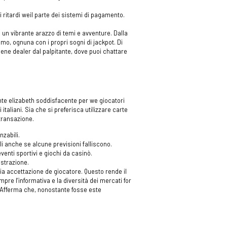
evi ritardi weil parte dei sistemi di pagamento.
è un vibrante arazzo di temi e avventure. Dalla
imo, ognuna con i propri sogni di jackpot. Di
tiene dealer dal palpitante, dove puoi chattare
ente elizabeth soddisfacente per we giocatori
italiani. Sia che si preferisca utilizzare carte
 transazione.
nzabili.
 anche se alcune previsioni falliscono.
eventi sportivi e giochi da casinò.
istrazione.
via accettazione de giocatore. Questo rende il
pre l’informativa e la diversità dei mercati for
 Afferma che, nonostante fosse este