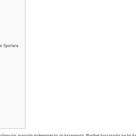
ür Sporlara
ullanıcılar arasında mükemmel bir ün kazanmıştır. Mostbet borsasında ise bir bah