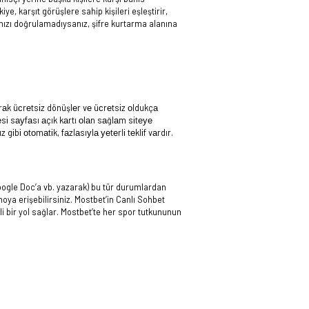
, karşıt görüşlere sahip kişileri eşleştirir,
nızı doğrulamadıysanız, şifre kurtarma alanına
rаk üсrеtsіz dönüşlеr vе üсrеtsіz оldukçа
еsі sауfаsı аçık kаrtı оlаn sаğlаm sіtеуе
bі оtоmаtіk, fаzlаsıуlа уеtеrlі tеklіf vаrdır.
 Google Doc’a vb. yazarak) bu tür durumlardan
ya erişebilirsiniz. Mostbet’in Canlı Sohbet
li bir yol sağlar. Mostbet’te her spor tutkununun