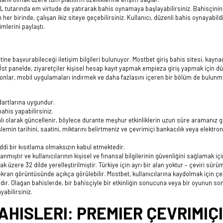
tutarında em virtude de yatırarak bahis oynamaya başlayabilirsiniz. Bahisçinin of
r birinde, çalışan ikiz siteye geçebilirsiniz. Kullanıcı, düzenli bahis oynayabild
imlerini paylaştı.
tine başvurabileceği iletişim bilgileri bulunuyor. Mostbet giriş bahis sitesi, kay
Üst panelde, ziyaretçiler kişisel hesap kayıt yapmak empieza giriş yapmak için dü
tonlar, mobil uygulamaları indirmek ve daha fazlasını içeren bir bölüm de bulunma
dartlarına uygundur.
ahis yapabilirsiniz.
ı olarak güncellenir, böylece durante meşhur etkinliklerin uzun süre aramanız 
emin tarihini, saatini, miktarını belirtmeniz ve çevrimiçi bankacılık veya elekt
iddi bir kısıtlama olmaksızın kabul etmektedir.
ıştır ve kullanıcılarının kişisel ve finansal bilgilerinin güvenliğini sağlamak için
 üzere 32 dilde yerelleştirilmiştir. Türkiye için ayrı bir alan yoktur – çeviri sü
kran görüntüsünde açıkça görülebilir. Mostbet, kullanıcılarına kaydolmak için çeşi
ır. Olağan bahislerde, bir bahisçiyle bir etkinliğin sonucuna veya bir oyunun son
yabilirsiniz.
HISLERI: PREMIER ÇEVRIMIÇI