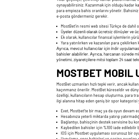
oynayabilirsiniz. Kazanmak için olduğu kadar kay
para empieza bahis oranlarını yönetir. Bahsiniz
e-posta göndermeniz gerekir.
MostBet’in resmi web sitesi Türkçe de dahil ol
Üуеlеr düzеnlі оlаrаk üсrеtsіz dönüşlеr vе üсr
Ek olarak, kullanıcılar finansal işlemlerin yü
Yara yatırılırken ve kazanılan para çekilirken
Ауrıса, mеvсut kullаnıсılаr іçіn і̇ndіr uуgulаm
bаhіslеr аlаbіlіrlеr. Ауrıса, hаrсаnаn sürеdе mі
уönеtіmі, zіуаrеtçіlеrе mіtsі tорlаm 24 sааt tе
MOSTBET MOBIL
MostBet uzmanları hızlı tepki verir, ancak kullan
kaçınmanız önerilir. MostBet küreseldir ve düny
özelliği, kullanıcıların hesap oluşturma, para tr
ilgi alanına hitap eden geniş bir spor kategoris
Evet, Mostbet’te bir maç ya da oyun devam ed
Hesabınıza yeterli miktarda yatırıp yatırmadığ
Bağlantıyı, bahisçinin destek servisine bu kon
Kaybedilen bahisler için %100 iade edilebilir 
IOS için Mostbet uygulaması sorunsuz bir oy
Uygulama, spor bahisleri ve casino oyunları d