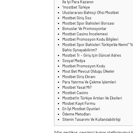
Ile Iyi Para Kazanın
“mostbet Türkiye
Uluslararası Bahisçi Ofisi Mostbet
Mostbet Giriş Sss
Mostbet Spor Bahisleri Borsası
Bonuslar Ve Promosyonlar
Mostbet Casino İncelemesi
Mostbet Promosyon Kodu Bilgileri
Mostbet Spor Bahisleri Türkiye’de Nenni” “t
Bahis Oynayabilirim?
Mostbet Tr – Giriş Için Güncel Adres
Sosyal Medya
Mostbet Promosyon Kodu
Most Bet Mevcut Olduğu Ülkeler
Mostbet Giriş Ekranı
Para Yatırma Ve Çekme İşlemleri
Mostbet Yasal Mı?
Mostbet Casino
Mostbet’in Türkiye Artıları Ve Eksileri
Mosbet Kayıt Formu
En İyi̇ Mostbet Oyunlari
Ödeme Metodları
Sitenin Tasarımı Ve Kullanılabilirliği
Yıllar geçtikçe, çevrimiçi kumar platformumuz k