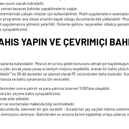
n resmi olarak indirilebilir.
r zaman kazanan bahisler yapabilmelerini sağlar.
emlerinde çalışan cihazlar için kullanılabilirler. Mobil uygulamaların avantajları
u tür programlar ana siteye erişimin kapalı olduğu durumlarda bile yüklenebilir. Mo
mobil uygulamasına gitmeniz yeterlidir. Sisteme gelince, seçenekler oldukça geni
 oynayabilirsiniz.
HIS YAPIN VE ÇEVRIMIÇI BAHI
hazlarda kullanılabilir. Mevcut en iyi hoş geldin bonusunu almak için kaydold
a çıktı, ancak yavaş yavaş w tamtym miejscu teşekküllü, aranan bir bahis yönü h
rilebilir” “ve 38 dili destekler ve işlevsel olarak PC sürümünden daha üstündür.
manıza ve bahis oynamanıza izin verecektir.
leminden sonra yatırılır ve para yatırma tutarının %100’üne ulaşabilir.
ara bir seçime bahis oynayabilirsiniz.
nde elde edilebilir.
 ve sınırlamaları hakkında bilgi verilmektedir.
 durumlarda, ödemeler bir gün sürebilir – burada her şey seçilen ödeme sisteminin
ken komisyonu alınmıyor. Bahislerden en arizona birinin kaybettiği ortaya çıkarsa