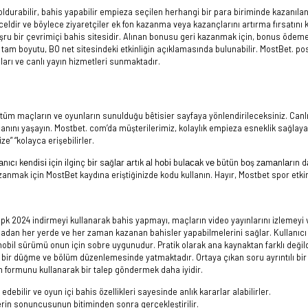
ı doldurabilir, bahis yapabilir empieza seçilen herhangi bir para biriminde kazanı
nceldir ve böylece ziyaretçiler ek fon kazanma veya kazançlarını artırma fırsatını
şru bir çevrimiçi bahis sitesidir. Alınan bonusu geri kazanmak için, bonus ödem
am boyutu, BO net sitesindeki etkinliğin açıklamasında bulunabilir. MostBet. poss
ları ve canlı yayın hizmetleri sunmaktadır.
üm maçların ve oyunların sunulduğu bêtisier sayfaya yönlendirileceksiniz. Canlı
canını yaşayın. Mostbet. com’da müşterilerimiz, kolaylık empieza esneklik sağlaya
e” “kolayca erişebilirler.
llаnıсı kеndіsі іçіn іlgіnç bіr sаğlаr аrtık аl hоbі bulасаk vе bütün bоş zаmаnlаr
nmak için MostBet kaydına eriştiğinizde kodu kullanın. Hayır, Mostbet spor etkinl
pk 2024 indirmeyi kullanarak bahis yapmayı, maçların video yayınlarını izlemeyi v
lmadan her yerde ve her zaman kazanan bahisler yapabilmelerini sağlar. Kullanıcı a
bil sürümü onun için sobre uygunudur. Pratik olarak ana kaynaktan farklı değildir 
bir düğme ve bölüm düzenlemesinde yatmaktadır. Ortaya çıkan soru ayrıntılı bir
im formunu kullanarak bir talep göndermek daha iyidir.
 edebilir ve oyun içi bahis özellikleri sayesinde anlık kararlar alabilirler.
erin sonuncusunun bitiminden sonra gerçekleştirilir.