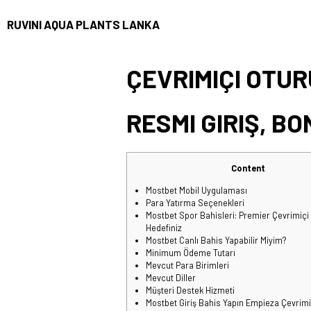
RUVINI AQUA PLANTS LANKA
ÇEVRIMIÇI OTUR
RESMI GIRIŞ, B
Content
Mostbet Mobil Uygulaması
Para Yatırma Seçenekleri
Mostbet Spor Bahisleri: Premier Çevrimiçi
Hedefiniz
Mostbet Canlı Bahis Yapabilir Miyim?
Minimum Ödeme Tutarı
Mevcut Para Birimleri
Mevcut Diller
Müşteri Destek Hizmeti
Mostbet Giriş Bahis Yapın Empieza Çevrimi