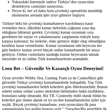
Yukarıdaki listemizde sadece Türkiye’den oyuncuları
destekleyen casinoları sunuyoruz.
Neyse ki, her yıl daha fazla çevrimiçi operatörün tanıtıldığı
uluslararası arenada işler iyiye gitmeye başlıyor.
Türkiye’deki bir çevrimiçi kumarhaneye kaydolmaya karar
vermeden önce, ülkedeki kumar türlerinin çoğunun yasa dışı
olduğunu bilmeniz gerekir. Çevrimiçi kumar oynamak ceza
gerektiren bir suçtur ve yakalanırsanız yargılanma riskiyle karşı
karşıya kalırsınız; bu nedenle, riske girmeye değer olup olmadığına
kendiniz karar vermelisiniz. Kumar oynamanın tatlı heyecanı her
gün binlerce kumar severi birçok online kumarhanede bir araya
getiriyor. Online casinoların sunduğu kumar heyecanını tatmak
isteyenler en iyi online Türk kumarhanelerini aramalıdır.
Leon Bet – Güvenilir Ve Kazançlı Oyun Deneyimi!
Oyun severler Webby Slot, Gaming Team ya da CasinoMaxi gibi
güvenilir Türkçe çevrimiçi kumarhanelerde buluşabilir. Top Türk
çevrimiçi kumarhaneleri belirli kriterlere göre filtrelenmelidir. Bunun
sebebi online online casino sitelerinin birbirinden farklı özelliklere,
bonuslara sahip olmasıdır. Biz TR. Casinority ekibi olarak bütün bu
kriterleri göz önüne alarak en iyi on-line kumarhanelerini sizler için
seçtik. Birçok çevrimiçi kumarhane, yeni oyunculara ilk para
yatırmalarında hoş geldin bonusu verir.” “[newline]Bu genellikle ilk