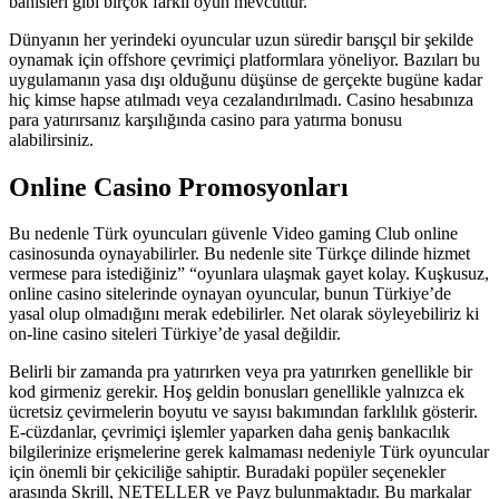
bahisleri gibi birçok farklı oyun mevcuttur.
Dünyanın her yerindeki oyuncular uzun süredir barışçıl bir şekilde
oynamak için offshore çevrimiçi platformlara yöneliyor. Bazıları bu
uygulamanın yasa dışı olduğunu düşünse de gerçekte bugüne kadar
hiç kimse hapse atılmadı veya cezalandırılmadı. Casino hesabınıza
para yatırırsanız karşılığında casino para yatırma bonusu
alabilirsiniz.
Online Casino Promosyonları
Bu nedenle Türk oyuncuları güvenle Video gaming Club online
casinosunda oynayabilirler. Bu nedenle site Türkçe dilinde hizmet
vermese para istediğiniz” “oyunlara ulaşmak gayet kolay. Kuşkusuz,
online casino sitelerinde oynayan oyuncular, bunun Türkiye’de
yasal olup olmadığını merak edebilirler. Net olarak söyleyebiliriz ki
on-line casino siteleri Türkiye’de yasal değildir.
Belirli bir zamanda pra yatırırken veya pra yatırırken genellikle bir
kod girmeniz gerekir. Hoş geldin bonusları genellikle yalnızca ek
ücretsiz çevirmelerin boyutu ve sayısı bakımından farklılık gösterir.
E-cüzdanlar, çevrimiçi işlemler yaparken daha geniş bankacılık
bilgilerinize erişmelerine gerek kalmaması nedeniyle Türk oyuncular
için önemli bir çekiciliğe sahiptir. Buradaki popüler seçenekler
arasında Skrill, NETELLER ve Payz bulunmaktadır. Bu markalar