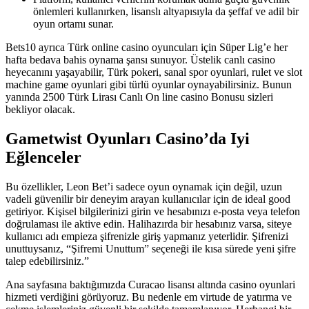
önlemleri kullanırken, lisanslı altyapısıyla da şeffaf ve adil bir
oyun ortamı sunar.
Bets10 ayrıca Türk online casino oyuncuları için Süper Lig’e her
hafta bedava bahis oynama şansı sunuyor. Üstelik canlı casino
heyecanını yaşayabilir, Türk pokeri, sanal spor oyunlari, rulet ve slot
machine game oyunlari gibi türlü oyunlar oynayabilirsiniz. Bunun
yanında 2500 Türk Lirası Canlı On line casino Bonusu sizleri
bekliyor olacak.
Gametwist Oyunları Casino’da Iyi
Eğlenceler
Bu özellikler, Leon Bet’i sadece oyun oynamak için değil, uzun
vadeli güvenilir bir deneyim arayan kullanıcılar için de ideal good
getiriyor. Kişisel bilgilerinizi girin ve hesabınızı e-posta veya telefon
doğrulaması ile aktive edin. Halihazırda bir hesabınız varsa, siteye
kullanıcı adı empieza şifrenizle giriş yapmanız yeterlidir. Şifrenizi
unuttuysanız, “Şifremi Unuttum” seçeneği ile kısa sürede yeni şifre
talep edebilirsiniz.”
Ana sayfasına baktığımızda Curacao lisansı altında casino oyunlari
hizmeti verdiğini görüyoruz. Bu nedenle em virtude de yatırma ve