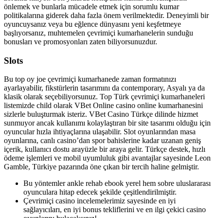
önlemek ve bunlarla mücadele etmek için sorumlu kumar
politikalarına giderek daha fazla önem verilmektedir. Deneyimli bir
oyuncuysanız veya bu eğlence dünyasını yeni keşfetmeye
başlıyorsanız, muhtemelen çevrimiçi kumarhanelerin sunduğu
bonusları ve promosyonları zaten biliyorsunuzdur.
Slots
Bu top oy joe çevrimiçi kumarhanede zaman formatınızı
ayarlayabilir, fikstürlerin tasarımını da contemporary, Asyalı ya da
klasik olarak seçebiliyorsunuz. Top Türk çevrimiçi kumarhaneleri
listemizde child olarak VBet Online casino online kumarhanesini
sizlerle buluşturmak isteriz. VBet Casino Türkçe dilinde hizmet
sunmuyor ancak kullanımı kolaylaştıran bir site tasarımı olduğu için
oyuncular hızla ihtiyaçlarına ulaşabilir. Slot oyunlarından masa
oyunlarına, canlı casino’dan spor bahislerine kadar uzanan geniş
içerik, kullanıcı dostu arayüzle bir araya gelir. Türkçe destek, hızlı
ödeme işlemleri ve mobil uyumluluk gibi avantajlar sayesinde Leon
Gamble, Türkiye pazarında öne çıkan bir tercih haline gelmiştir.
Bu yöntemler ankle rehab ebook yerel hem sobre uluslararası
oyunculara hitap edecek şekilde çeşitlendirilmiştir.
Çevrimiçi casino incelemelerimiz sayesinde en iyi
sağlayıcıları, en iyi bonus tekliflerini ve en ilgi çekici casino