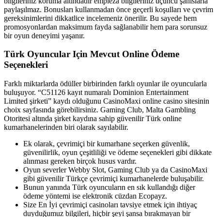
bilgileriniz koruma altındadır empieza bilgileriniz üçüncü şahıslarla
paylaşılmaz. Bonusları kullanmadan önce geçerli koşulları ve çevrim
gereksinimlerini dikkatlice incelemeniz önerilir. Bu sayede hem
promosyonlardan maksimum fayda sağlanabilir hem para sorunsuz
bir oyun deneyimi yaşanır.
Türk Oyuncular Için Mevcut Online Ödeme
Seçenekleri
Farklı miktarlarda ödüller birbirinden farklı oyunlar ile oyuncularla
buluşuyor. “C51126 kayıt numaralı Dominion Entertainment
Limited şirketi” kaydı olduğunu CasinoMaxi online casino sitesinin
choix sayfasında görebilirsiniz. Gaming Club, Malta Gambling
Otoritesi altında şirket kaydına sahip güvenilir Türk online
kumarhanelerinden biri olarak sayılabilir.
Ek olarak, çevrimiçi bir kumarhane seçerken güvenlik,
güvenilirlik, oyun çeşitliliği ve ödeme seçenekleri gibi dikkate
alınması gereken birçok husus vardır.
Oyun severler Webby Slot, Gaming Club ya da CasinoMaxi
gibi güvenilir Türkçe çevrimiçi kumarhanelerde buluşabilir.
Bunun yanında Türk oyuncuların en sık kullandığı diğer
ödeme yöntemi ise elektronik cüzdan Ecopayz.
Size En İyi çevrimiçi casinoları tavsiye etmek için ihtiyaç
duyduğumuz bilgileri, hiçbir şeyi şansa bırakmayan bir