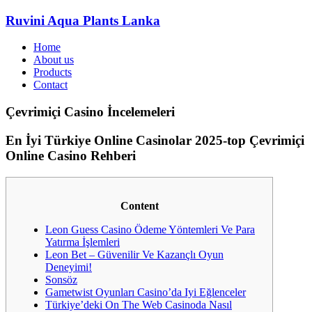
Ruvini Aqua Plants Lanka
Home
About us
Products
Contact
Çevrimiçi Casino İncelemeleri
En İyi Türkiye Online Casinolar 2025-top Çevrimiçi
Online Casino Rehberi
Content
Leon Guess Casino Ödeme Yöntemleri Ve Para
Yatırma İşlemleri
Leon Bet – Güvenilir Ve Kazançlı Oyun
Deneyimi!
Sonsöz
Gametwist Oyunları Casino’da Iyi Eğlenceler
Türkiye’deki On The Web Casinoda Nasıl