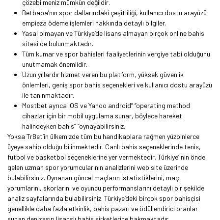
çözebilmeniz mümkün değildir.
Betbaba’nın spor dallarındaki çeşitliliği, kullanıcı dostu arayüzü
empieza ödeme işlemleri hakkında detaylı bilgiler.
Yasal olmayan ve Türkiye’de lisans almayan birçok online bahis
sitesi de bulunmaktadır.
Tüm kumar ve spor bahisleri faaliyetlerinin vergiye tabi olduğunu
unutmamak önemlidir.
Uzun yıllardır hizmet veren bu platform, yüksek güvenlik
önlemleri, geniş spor bahis seçenekleri ve kullanıcı dostu arayüzü
ile tanınmaktadır.
Mostbet ayrıca iOS ve Yahoo android” “operating method
cihazlar için bir mobil uygulama sunar, böylece hareket
halindeyken bahis” “oynayabilirsiniz.
Yoksa TrBet’in ülkemizde tüm bu handikaplara rağmen yüzbinlerce
üyeye sahip olduğu bilinmektedir. Canlı bahis seçeneklerinde tenis,
futbol ve basketbol seçeneklerine yer vermektedir. Türkiye’ nin önde
gelen uzman spor yorumcularının analizlerini web site üzerinde
bulabilirsiniz. Oynanan güncel maçların istatistiklerini, maç
yorumlarını, skorlarını ve oyuncu performanslarını detaylı bir şekilde
analiz sayfalarında bulabilirsiniz. Türkiye’deki birçok spor bahisçisi
genellikle daha fazla etkinlik, bahis pazarı ve ödüllendirici oranlar
sunan denizaşırı lisanslı bahis şirketlerine bakmaktadır.