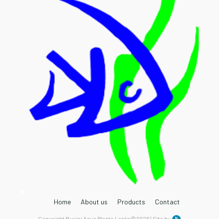
Home
About us
Products
Contact
Copyright Ruvini Aqua Plants Lanka©2026 | Site by