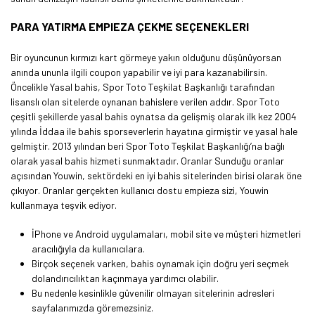
PARA YATIRMA EMPIEZA ÇEKME SEÇENEKLERI
Bir oyuncunun kırmızı kart görmeye yakın olduğunu düşünüyorsan
anında ununla ilgili coupon yapabilir ve iyi para kazanabilirsin.
Öncelikle Yasal bahis, Spor Toto Teşkilat Başkanlığı tarafından
lisanslı olan sitelerde oynanan bahislere verilen addır. Spor Toto
çeşitli şekillerde yasal bahis oynatsa da gelişmiş olarak ilk kez 2004
yılında İddaa ile bahis sporseverlerin hayatına girmiştir ve yasal hale
gelmiştir. 2013 yılından beri Spor Toto Teşkilat Başkanlığı’na bağlı
olarak yasal bahis hizmeti sunmaktadır. Oranlar Sunduğu oranlar
açısından Youwin, sektördeki en iyi bahis sitelerinden birisi olarak öne
çıkıyor. Oranlar gerçekten kullanıcı dostu empieza sizi, Youwin
kullanmaya teşvik ediyor.
İPhone ve Android uygulamaları, mobil site ve müşteri hizmetleri
aracılığıyla da kullanıcılara.
Birçok seçenek varken, bahis oynamak için doğru yeri seçmek
dolandırıcılıktan kaçınmaya yardımcı olabilir.
Bu nedenle kesinlikle güvenilir olmayan sitelerinin adresleri
sayfalarımızda göremezsiniz.