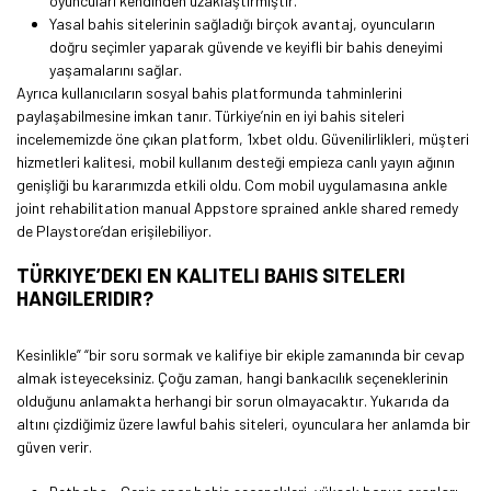
oyuncuları kendinden uzaklaştırmıştır.
Yasal bahis sitelerinin sağladığı birçok avantaj, oyuncuların
doğru seçimler yaparak güvende ve keyifli bir bahis deneyimi
yaşamalarını sağlar.
Ayrıca kullanıcıların sosyal bahis platformunda tahminlerini
paylaşabilmesine imkan tanır. Türkiye’nin en iyi bahis siteleri
incelememizde öne çıkan platform, 1xbet oldu. Güvenilirlikleri, müşteri
hizmetleri kalitesi, mobil kullanım desteği empieza canlı yayın ağının
genişliği bu kararımızda etkili oldu. Com mobil uygulamasına ankle
joint rehabilitation manual Appstore sprained ankle shared remedy
de Playstore’dan erişilebiliyor.
TÜRKIYE’DEKI EN KALITELI BAHIS SITELERI
HANGILERIDIR?
Kesinlikle” “bir soru sormak ve kalifiye bir ekiple zamanında bir cevap
almak isteyeceksiniz. Çoğu zaman, hangi bankacılık seçeneklerinin
olduğunu anlamakta herhangi bir sorun olmayacaktır. Yukarıda da
altını çizdiğimiz üzere lawful bahis siteleri, oyunculara her anlamda bir
güven verir.