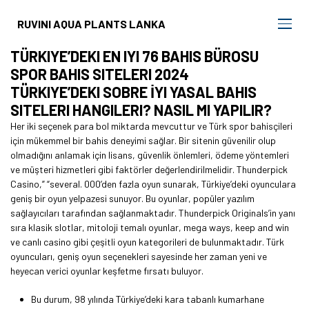
RUVINI AQUA PLANTS LANKA
TÜRKIYE’DEKI EN IYI 76 BAHIS BÜROSU ️
SPOR BAHIS SITELERI 2024
TÜRKIYE’DEKI SOBRE İYI YASAL BAHIS
SITELERI HANGILERI? NASIL MI YAPILIR?
Her iki seçenek para bol miktarda mevcuttur ve Türk spor bahisçileri
için mükemmel bir bahis deneyimi sağlar. Bir sitenin güvenilir olup
olmadığını anlamak için lisans, güvenlik önlemleri, ödeme yöntemleri
ve müşteri hizmetleri gibi faktörler değerlendirilmelidir. Thunderpick
Casino,” “several. 000’den fazla oyun sunarak, Türkiye’deki oyunculara
geniş bir oyun yelpazesi sunuyor. Bu oyunlar, popüler yazılım
sağlayıcıları tarafından sağlanmaktadır. Thunderpick Originals’in yanı
sıra klasik slotlar, mitoloji temalı oyunlar, mega ways, keep and win
ve canlı casino gibi çeşitli oyun kategorileri de bulunmaktadır. Türk
oyuncuları, geniş oyun seçenekleri sayesinde her zaman yeni ve
heyecan verici oyunlar keşfetme fırsatı buluyor.
Bu durum, 98 yılında Türkiye’deki kara tabanlı kumarhane