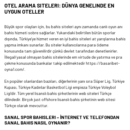
OTEL ARAMA SITELERI: DÜNYA GENELINDE EN
UYGUN OTELLER
Büyük spor olayları için, bu bahis siteleri aynı zamanda canlı oyun anı
bahis hizmeti sobre sağlarlar. Yukarıdaki belirtilen bütün sporlar
dışında, Türkiye’ye hizmet veren en iyi bahis siteleri at yarışlarına bahis
yapma imkanı sunarlar. Bu siteler kullanıcılarına para ödeme
konusunda tam güvenilirdir çünkü devlet tarafından denetlenirler.
İllegal/yasal olmayan bahis sitelerinde em virtude de yatırma ve pra
çekme konusunda bankalar takip edilmektedir
https://basaribet-
oyna1.com/
.
En popüler olanlardan bazıları, diğerlerinin yanı sıra Süper Lig, Türkiye
Kupası, Türkiye Kadınlar Basketbol Ligi empieza Türkiye Voleybol
Ligi’dir. Tüm yerel lisanslı bahis şirketlerinin web siteleri Türkçe
dilindedir. Birçok just offshore lisanslı bahis şirketinin web sitesi
Türkçe olarak mevcuttur.
SANAL SPOR BAHISLERI – İNTERNET VE TELEFONDAN
SANAL BAHIS NASIL OYNANIR?