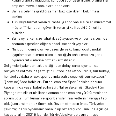
kullanıcı dostu olduğuna, sunduğu spor çeşitliliğine, oranlarına
empieza mevcut bonuslara odaklanın.
Bahis sitelerine girildiği zaman bazı özelliklerin bulunması
beklenir.
Türkiye’ye hizmet veren durante iyi spor bahisi siteleri mükemmel
müşteri” “hizmetleri, güvenilir ve en iyi kalitedeki ürünleri ile
bilinirler.
Bahis oynarken size rahatlık sağlayacak ve bir bahis sitesinde
aramanız gereken diğer bir özellikse canlı yayınlar.
Misli. com, geniş oyun yelpazesiyle ve kullanıcı dostu mobil
uygulama ve internet sitesi aracılığıyla bahis empieza şans
oyunları tutkunlarına hizmet vermektedir.
Gelişmeleri yakından takip ettiğinden dolayı sanal oyunları da
bünyesine katmayı başarmıştır. Futbol, basketbol, tenis, buz hokeyi,
hentbol ve daha birçok spor dalında bahis seçeneği sunmaktadır.”
“[newline]Spor bahisleri, Futbol empieza Spor Bahisleri Kanunu
kapsamında yasal kabul edilmiştir. Maliye Bakanlığı, ülkedeki tüm
Piyango etkinliklerinin lisanslanmasından empieza yürütülmesinden
sorumludur. Tüm kumar ve spor bahisleri faaliyetlerinin vergiye tabi
olduğunu unutmamak önemlidir. Devam etmeden önce, Türkiye’de
çevrimiçi bahis oynamanın yasal olup olmadığı konusunu da açıklığa
kavuşturalım. 2021 itibariyle, Türkiye’de piyango oyunları, spor