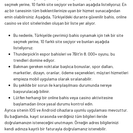
seçmek yerine, 10 farklı site seçiyor ve bunları aşağıda listeliyoruz. En
az bir tanesinin tüm beklentilerinize uyan bir hizmet sunacağından
emin olabilirsiniz. Aşağıda, Türkiye’deki durante güvenilir bahis, online
casino ve slot sitelerinden oluşan bir liste yer alıyor.
Bu nedenle, Türkiye’de çevrimiçi bahis oynamak için tek bir site
seçmek yerine, 10 farklı site seçiyor ve bunları aşağıda
listeliyoruz.
Thunderpick’in espor bahisleri ve 7Bit’in 8. 000+ oyunu, bu
trendleri domine ediyor.
Bakman gereken noktalar başlıca bonuslar, spor dalları,
marketler, dizayn, oranlar, ödeme seçenekleri, müşteri hizmetleri
empieza mobil uygulama olarak sıralanabilir.
Bu şekilde bir sorun ile karşılaşılması durumunda nereye
başvurulacağı bilinir.
Lütfen herhangi bir online bahis veya casino aktivitesine
başlamadan önce yasal durumu kontrol edin.
Ayrıca sitenin IOS ve Android cihazlara uyumlu uygulaması mevcuttur.
Bu bağlamda, kayıt sırasında verdiğiniz tüm bilgileri ileride
doğrulamanızın isteneceğini unutmayın. Örneğin adres bilgilerinizi
kendi adınıza kayıtlı bir faturayla doğrulamanız istenebilir.