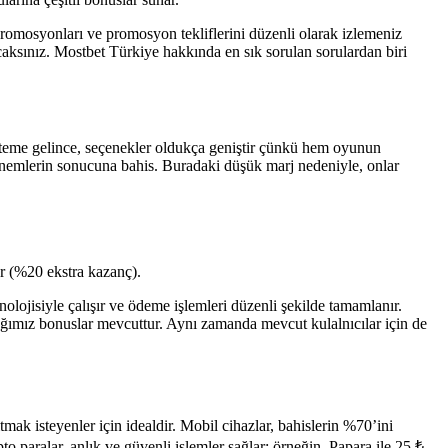
promosyonları ve promosyon tekliflerini düzenli olarak izlemeniz
caksınız. Mostbet Türkiye hakkında en sık sorulan sorulardan biri
Sisteme gelince, seçenekler oldukça geniştir çünkü hem oyunun
önemlerin sonucuna bahis. Buradaki düşük marj nedeniyle, onlar
ar (%20 ekstra kazanç).
lojisiyle çalışır ve ödeme işlemleri düzenli şekilde tamamlanır.
yacağımız bonuslar mevcuttur. Aynı zamanda mevcut kulalnıcılar için de
tmak isteyenler için idealdir. Mobil cihazlar, bahislerin %70’ini
o paralar, anlık ve güvenli işlemler sağlar; örneğin, Papara ile 25 ₺