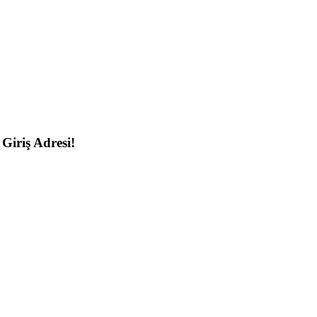
Giriş Adresi!