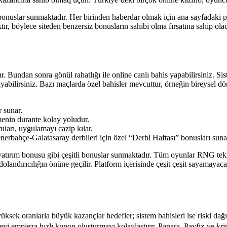
li bonuslar sunmaktadır. Her birinden haberdar olmak için ana sayfadaki 
ır, böylece siteden benzersiz bonusların sahibi olma fırsatına sahip ola
r. Bundan sonra gönül rahatlığı ile online canlı bahis yapabilirsiniz. 
bilirsiniz. Bazı maçlarda özel bahisler mevcuttur, örneğin bireysel d
r sunar.
menin durante kolay yoludur.
ları, uygulamayı cazip kılar.
Fenerbahçe-Galatasaray derbileri için özel “Derbi Haftası” bonusları sun
yatırım bonusu gibi çeşitli bonuslar sunmaktadır. Tüm oyunlar RNG tekno
le dolandırıcılığın önüne geçilir. Platform içerisinde çeşit çeşit sayama
üksek oranlarla büyük kazançlar hedefler; sistem bahisleri ise riski dağı
i empieza hızlı kupon oluşturmayı kolaylaştırır. Papara, Payfix ve kript