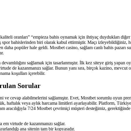
kaliteli oranları” “empieza bahis oynamak için ihtiyaç duydukları diğer 
por bahislerinden biri olarak kabul ettirmiştir. Maçı izleyebildiğiniz, h
 daha popüler hale geldi. Mostbet casino, sağlam canlı bahis pazarı 
ar.
vamlılığını sağlamak için tasarlanmıştır. İlk kez siteye giriş yapan oy
 virtude de kazanmanızı sağlar. Bunun yanı sıra, birçok kazino, mevcut 
nama koşulları içerebilir.
rulan Sorular
rini ve cevap alabilmelerini sağlamıştır. Evet, Mostbet sorumlu oyun pr
lük, haftalık veya aylık harcama limitleri ayarlayabilir. Platform, Türki
egram aracılığıyla 7/24 Mostbet çevrimiçi müşteri desteğimiz, gerektiğinde 
ra em virtude de kazanmanızı sağlar.
arlandığı ana sitenin tam bir kopyasıdır.