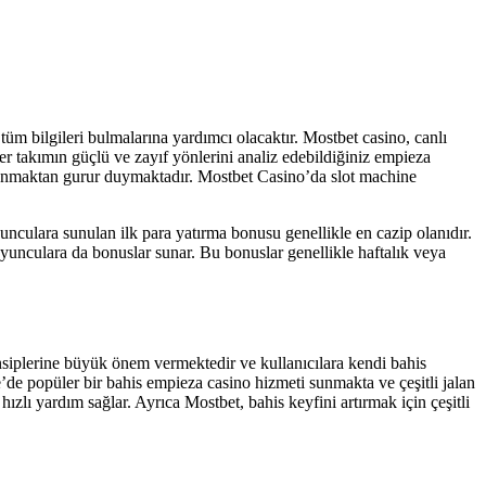
tüm bilgileri bulmalarına yardımcı olacaktır. Mostbet casino, canlı
er takımın güçlü ve zayıf yönlerini analiz edebildiğiniz empieza
sunmaktan gurur duymaktadır. Mostbet Casino’da slot machine
unculara sunulan ilk para yatırma bonusu genellikle en cazip olanıdır.
oyunculara da bonuslar sunar. Bu bonuslar genellikle haftalık veya
ensiplerine büyük önem vermektedir ve kullanıcılara kendi bahis
ye’de popüler bir bahis empieza casino hizmeti sunmakta ve çeşitli jalan
hızlı yardım sağlar. Ayrıca Mostbet, bahis keyfini artırmak için çeşitli