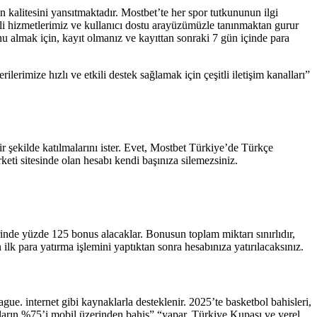
 kalitesini yansıtmaktadır. Mostbet’te her spor tutkununun ilgi
eli hizmetlerimiz ve kullanıcı dostu arayüzümüzle tanınmaktan gurur
u almak için, kayıt olmanız ve kayıttan sonraki 7 gün içinde para
erimize hızlı ve etkili destek sağlamak için çeşitli iletişim kanalları”
r şekilde katılmalarını ister. Evet, Mostbet Türkiye’de Türkçe
eti sitesinde olan hesabı kendi başınıza silemezsiniz.
rinde yüzde 125 bonus alacaklar. Bonusun toplam miktarı sınırlıdır,
k para yatırma işlemini yaptıktan sonra hesabınıza yatırılacaksınız.
ue. internet gibi kaynaklarla desteklenir. 2025’te basketbol bahisleri,
ıların %75’i mobil üzerinden bahis” “yapar. Türkiye Kupası ve yerel