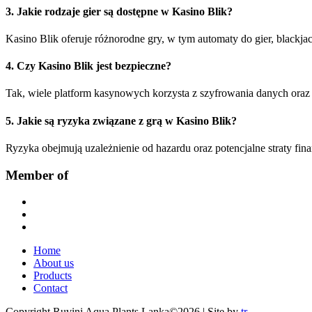
3. Jakie rodzaje gier są dostępne w Kasino Blik?
Kasino Blik oferuje różnorodne gry, w tym automaty do gier, blackjack
4. Czy Kasino Blik jest bezpieczne?
Tak, wiele platform kasynowych korzysta z szyfrowania danych oraz
5. Jakie są ryzyka związane z grą w Kasino Blik?
Ryzyka obejmują uzależnienie od hazardu oraz potencjalne straty fin
Member of
Home
About us
Products
Contact
Copyright Ruvini Aqua Plants Lanka©2026 | Site by
tr