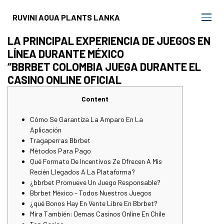
RUVINI AQUA PLANTS LANKA
LA PRINCIPAL EXPERIENCIA DE JUEGOS EN
LÍNEA DURANTE MÉXICO
“BBRBET COLOMBIA JUEGA DURANTE EL
CASINO ONLINE OFICIAL
Content
Cómo Se Garantiza La Amparo En La
Aplicación
Tragaperras Bbrbet
Métodos Para Pago
Qué Formato De Incentivos Ze Ofrecen A Mis
Recién Llegados A La Plataforma?
¿bbrbet Promueve Un Juego Responsable?
Bbrbet México – Todos Nuestros Juegos
¿qué Bonos Hay En Vente Libre En Bbrbet?
Mira También: Demas Casinos Online En Chile