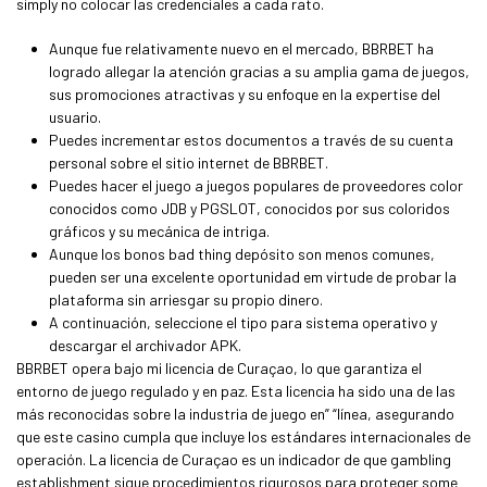
simply no colocar las credenciales a cada rato.
Aunque fue relativamente nuevo en el mercado, BBRBET ha
logrado allegar la atención gracias a su amplia gama de juegos,
sus promociones atractivas y su enfoque en la expertise del
usuario.
Puedes incrementar estos documentos a través de su cuenta
personal sobre el sitio internet de BBRBET.
Puedes hacer el juego a juegos populares de proveedores color
conocidos como JDB y PGSLOT, conocidos por sus coloridos
gráficos y su mecánica de intriga.
Aunque los bonos bad thing depósito son menos comunes,
pueden ser una excelente oportunidad em virtude de probar la
plataforma sin arriesgar su propio dinero.
A continuación, seleccione el tipo para sistema operativo y
descargar el archivador APK.
BBRBET opera bajo mi licencia de Curaçao, lo que garantiza el
entorno de juego regulado y en paz. Esta licencia ha sido una de las
más reconocidas sobre la industria de juego en” “línea, asegurando
que este casino cumpla que incluye los estándares internacionales de
operación. La licencia de Curaçao es un indicador de que gambling
establishment sigue procedimientos rigurosos para proteger some