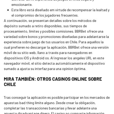
emocionante.
Este libro está diseñado em virtude de recompensar la lealtad y
el compromiso de los jugadores frecuentes.
A continuación, se presentan detalles sobre los métodos de
depósito sumado a retiro disponibles, sus tiempos de
procesamiento, límites y posibles comisiones. BBRBet ofrece una
variedad sobre bonos y promociones diseñadas para adelantarse la
experiencia sobre juego de tus usuarios en Chile. Para aquellos la
cual prefieren no descargar la aplicación, BBRBet ofrece una versión
móvil de su sitio web, llano a través para navegadores en
dispositivos iOS y Android os. Al ingresar los angeles URL en este
navegador móvil, el sitio detecta automáticamente el dispositivo
sumado a ajusta su interfaz para una opinion óptima.
MIRA TAMBIÉN: OTROS CASINOS ONLINE SOBRE
CHILE
Tras conseguir la aplicación es posible participar en los mercados de
apuestas bad thing límite alguno. Desde crear la obligación,
completar las transacciones bancarias y llevar adelante una
apuesta disadvantage dinero. El casino no comparte información