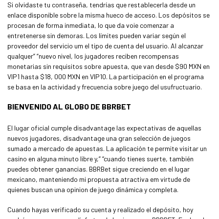
Si olvidaste tu contraseña, tendrías que restablecerla desde un
enlace disponible sobre la misma hueco de acceso. Los depósitos se
procesan de forma inmediata, lo que da voie comenzar a
entretenerse sin demoras. Los límites pueden variar según el
proveedor del servicio um el tipo de cuenta del usuario. Al alcanzar
qualquer” “nuevo nivel, los jugadores reciben recompensas
monetarias sin requisitos sobre apuesta, que van desde $90 MXN en
VIP1 hasta $18, 000 MXN en VIP10. La participación en el programa
se basa en la actividad y frecuencia sobre juego del usufructuario.
BIENVENIDO AL GLOBO DE BBRBET
El lugar oficial cumple disadvantage las expectativas de aquellas
nuevos jugadores, disadvantage una gran selección de juegos
sumado a mercado de apuestas. La aplicación te permite visitar un
casino en alguna minuto libre y,” “cuando tienes suerte, también
puedes obtener ganancias. BBRBet sigue creciendo en el lugar
mexicano, manteniendo mi propuesta atractiva em virtude de
quienes buscan una opinion de juego dinámica y completa.
Cuando hayas verificado su cuenta y realizado el depósito, hoy