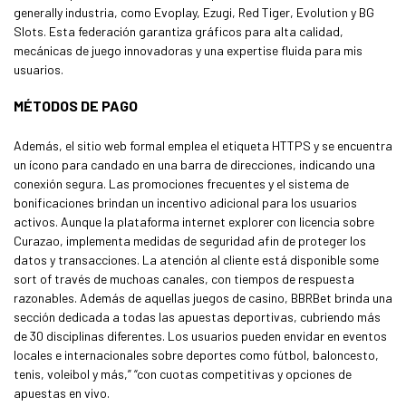
generally industria, como Evoplay, Ezugi, Red Tiger, Evolution y BG
Slots. Esta federación garantiza gráficos para alta calidad,
mecánicas de juego innovadoras y una expertise fluida para mis
usuarios.
MÉTODOS DE PAGO
Además, el sitio web formal emplea el etiqueta HTTPS y se encuentra
un ícono para candado en una barra de direcciones, indicando una
conexión segura. Las promociones frecuentes y el sistema de
bonificaciones brindan un incentivo adicional para los usuarios
activos. Aunque la plataforma internet explorer con licencia sobre
Curazao, implementa medidas de seguridad afin de proteger los
datos y transacciones. La atención al cliente está disponible some
sort of través de muchoas canales, con tiempos de respuesta
razonables. Además de aquellas juegos de casino, BBRBet brinda una
sección dedicada a todas las apuestas deportivas, cubriendo más
de 30 disciplinas diferentes. Los usuarios pueden envidar en eventos
locales e internacionales sobre deportes como fútbol, baloncesto,
tenis, voleibol y más,” “con cuotas competitivas y opciones de
apuestas en vivo.