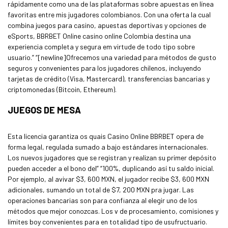
rápidamente como una de las plataformas sobre apuestas en línea
favoritas entre mis jugadores colombianos. Con una oferta la cual
combina juegos para casino, apuestas deportivas y opciones de
eSports, BBRBET Online casino online Colombia destina una
experiencia completa y segura em virtude de todo tipo sobre
usuario.” “[newline]Ofrecemos una variedad para métodos de gusto
seguros y convenientes para los jugadores chilenos, incluyendo
tarjetas de crédito (Visa, Mastercard), transferencias bancarias y
criptomonedas (Bitcoin, Ethereum).
JUEGOS DE MESA
Esta licencia garantiza os quais Casino Online BBRBET opera de
forma legal, regulada sumado a bajo estándares internacionales.
Los nuevos jugadores que se registran y realizan su primer depósito
pueden acceder a el bono del” “100%, duplicando así tu saldo inicial.
Por ejemplo, al avivar $3, 600 MXN, el jugador recibe $3, 600 MXN
adicionales, sumando un total de $7, 200 MXN pra jugar. Las
operaciones bancarias son para confianza al elegir uno de los
métodos que mejor conozcas. Los v de procesamiento, comisiones y
límites boy convenientes para en totalidad tipo de usufructuario.