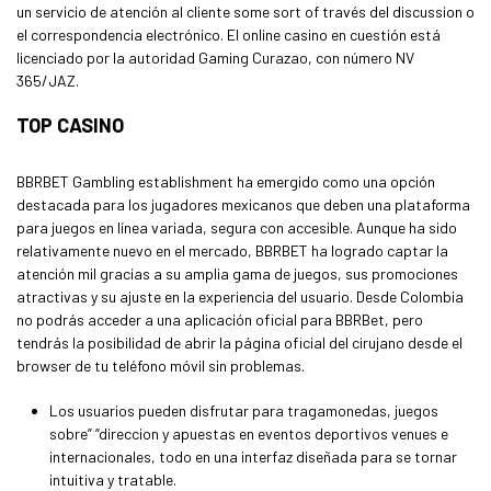
un servicio de atención al cliente some sort of través del discussion o
el correspondencia electrónico. El online casino en cuestión está
licenciado por la autoridad Gaming Curazao, con número NV
365/JAZ.
TOP CASINO
BBRBET Gambling establishment ha emergido como una opción
destacada para los jugadores mexicanos que deben una plataforma
para juegos en línea variada, segura con accesible. Aunque ha sido
relativamente nuevo en el mercado, BBRBET ha logrado captar la
atención mil gracias a su amplia gama de juegos, sus promociones
atractivas y su ajuste en la experiencia del usuario. Desde Colombia
no podrás acceder a una aplicación oficial para BBRBet, pero
tendrás la posibilidad de abrir la página oficial del cirujano desde el
browser de tu teléfono móvil sin problemas.
Los usuarios pueden disfrutar para tragamonedas, juegos
sobre” “direccion y apuestas en eventos deportivos venues e
internacionales, todo en una interfaz diseñada para se tornar
intuitiva y tratable.