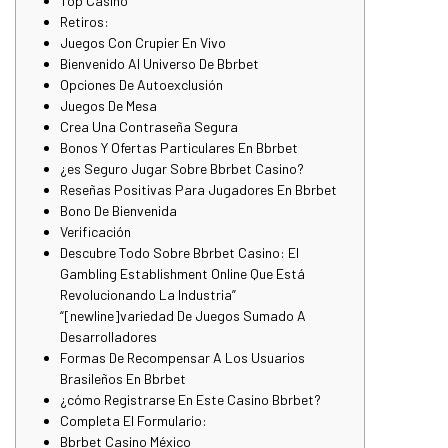
Top Casino
Retiros:
Juegos Con Crupier En Vivo
Bienvenido Al Universo De Bbrbet
Opciones De Autoexclusión
Juegos De Mesa
Crea Una Contraseña Segura
Bonos Y Ofertas Particulares En Bbrbet
¿es Seguro Jugar Sobre Bbrbet Casino?
Reseñas Positivas Para Jugadores En Bbrbet
Bono De Bienvenida
Verificación
Descubre Todo Sobre Bbrbet Casino: El
Gambling Establishment Online Que Está
Revolucionando La Industria”
“[newline]variedad De Juegos Sumado A
Desarrolladores
Formas De Recompensar A Los Usuarios
Brasileños En Bbrbet
¿cómo Registrarse En Este Casino Bbrbet?
Completa El Formulario:
Bbrbet Casino México