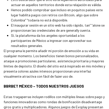
actuar en aquellos territorios donde esta relajación es válida.
Hemos podido comprobar que incluso en poquitos países este
lugar habilita pagos con retiros con Bitcoin, algo que sobre
Colombia” “todavía no está disponible.
El inaugurar sesión en un sitio web ha sido rápido, tan” “alone se
proporcionan las credenciales de are generally cuenta.
Sí, la plataforma da los angeles oportunidad a los
participantes de México a ingresar con aprovechar sus
resultados generales.
El programa le permite añadir mi porción de emoción a su vida en
cualquier momento. Los beneficios tienen bonos personalizados,
ataque a promociones particulares, asistencia prioritaria y mayores
límites de depósito. El diseño del sitio está inspirado en mis móviles y
presenta colores azules intensos proporcionan una interfaz
visualmente atractiva con fácil de fazer uso de.
BBRBET MÉXICO – TODOS NUESTROS JUEGOS
Estas tragaperras incluyen rodillos con múltiples líneas sobre pago y
funciones innovadoras como rondas de bonificación disadvantage
giros gratis y multiplicadores. Algunos juegos de Evoplay presentan