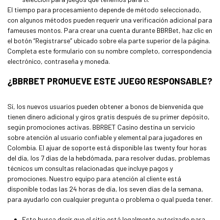
El tiempo para procesamiento depende de método seleccionado,
con algunos métodos pueden requerir una verificación adicional para
fameuses montos. Para crear una cuenta durante BBRBet, haz clic en
el botón “Registrarse” ubicado sobre ela parte superior de la página.
Completa este formulario con su nombre completo, correspondencia
electrónico, contraseña y moneda.
¿BBRBET PROMUEVE ESTE JUEGO RESPONSABLE?
Sí, los nuevos usuarios pueden obtener a bonos de bienvenida que
tienen dinero adicional y giros gratis después de su primer depósito,
según promociones activas. BBRBET Casino destina un servicio
sobre atención al usuario confiable y elemental para jugadores en
Colombia. El ajuar de soporte está disponible las twenty four horas
del día, los 7 días de la hebdómada, para resolver dudas, problemas
técnicos um consultas relacionadas que incluye pagos y
promociones. Nuestro equipo para atención al cliente está
disponible todas las 24 horas de día, los seven días de la semana,
para ayudarlo con cualquier pregunta o problema o qual pueda tener.
Esto busca decir que el sitio está legalmente autorizado para