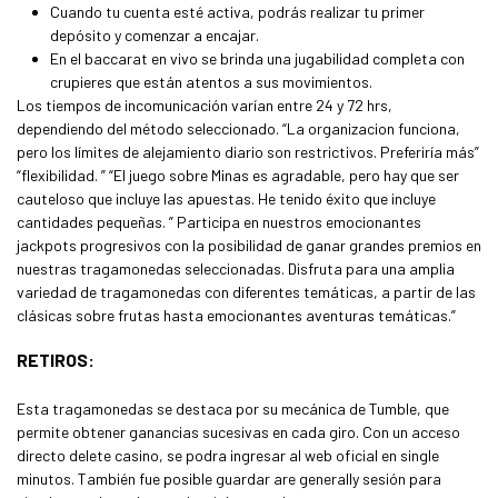
Cuando tu cuenta esté activa, podrás realizar tu primer
depósito y comenzar a encajar.
En el baccarat en vivo se brinda una jugabilidad completa con
crupieres que están atentos a sus movimientos.
Los tiempos de incomunicación varían entre 24 y 72 hrs,
dependiendo del método seleccionado. “La organizacion funciona,
pero los límites de alejamiento diario son restrictivos. Preferiría más”
“flexibilidad. ” “El juego sobre Minas es agradable, pero hay que ser
cauteloso que incluye las apuestas. He tenido éxito que incluye
cantidades pequeñas. ” Participa en nuestros emocionantes
jackpots progresivos con la posibilidad de ganar grandes premios en
nuestras tragamonedas seleccionadas. Disfruta para una amplia
variedad de tragamonedas con diferentes temáticas, a partir de las
clásicas sobre frutas hasta emocionantes aventuras temáticas.”
RETIROS:
Esta tragamonedas se destaca por su mecánica de Tumble, que
permite obtener ganancias sucesivas en cada giro. Con un acceso
directo delete casino, se podra ingresar al web oficial en single
minutos. También fue posible guardar are generally sesión para