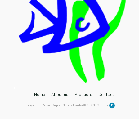
Home
About us
Products
Contact
Copyright Ruvini Aqua Plants Lanka©2026 | Site by
tr