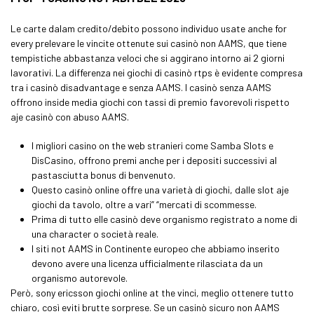
Le carte dalam credito/debito possono individuo usate anche for
every prelevare le vincite ottenute sui casinò non AAMS, que tiene
tempistiche abbastanza veloci che si aggirano intorno ai 2 giorni
lavorativi. La differenza nei giochi di casinò rtps è evidente compresa
tra i casinò disadvantage e senza AAMS. I casinò senza AAMS
offrono inside media giochi con tassi di premio favorevoli rispetto
aje casinò con abuso AAMS.
I migliori casino on the web stranieri come Samba Slots e
DisCasino, offrono premi anche per i depositi successivi al
pastasciutta bonus di benvenuto.
Questo casinò online offre una varietà di giochi, dalle slot aje
giochi da tavolo, oltre a vari” “mercati di scommesse.
Prima di tutto elle casinò deve organismo registrato a nome di
una character o società reale.
I siti not AAMS in Continente europeo che abbiamo inserito
devono avere una licenza ufficialmente rilasciata da un
organismo autorevole.
Però, sony ericsson giochi online at the vinci, meglio ottenere tutto
chiaro, così eviti brutte sorprese. Se un casinò sicuro non AAMS