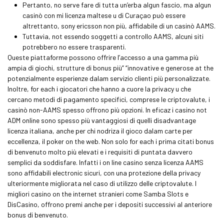
Pertanto, no serve fare di tutta un’erba algun fascio, ma algun
casinò con mi licenza maltese u di Curaçao può essere
altrettanto, sony ericsson non più, affidabile di un casinò AAMS.
Tuttavia, not essendo soggetti a controllo AAMS, alcuni siti
potrebbero no essere trasparenti.
Queste piattaforme possono offrire l’accesso a una gamma più
ampia di giochi, strutture di bonus più” “innovative e generose at the
potenzialmente esperienze dalam servizio clienti più personalizzate.
Inoltre, for each i giocatori che hanno a cuore la privacy u che
cercano metodi di pagamento specifici, comprese le criptovalute, i
casinò non-AAMS spesso offrono più opzioni. In eficaz i casino not
ADM online sono spesso più vantaggiosi di quelli disadvantage
licenza italiana, anche per chi nodriza il gioco dalam carte per
eccellenza, il poker on the web. Non solo for each i prima citati bonus
di benvenuto molto più elevati e i requisiti di puntata davvero
semplici da soddisfare. Infatti i on line casino senza licenza AAMS
sono affidabili electronic sicuri, con una protezione della privacy
ulteriormente migliorata nel caso di utilizzo delle criptovalute. I
migliori casino on the internet stranieri come Samba Slots e
DisCasino, offrono premi anche per i depositi successivi al anteriore
bonus di benvenuto.