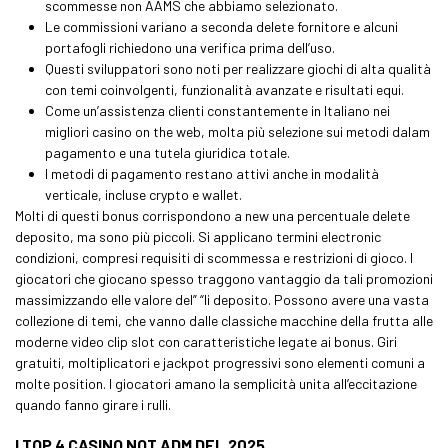
scommesse non AAMS che abbiamo selezionato.
Le commissioni variano a seconda delete fornitore e alcuni
portafogli richiedono una verifica prima dell’uso.
Questi sviluppatori sono noti per realizzare giochi di alta qualità
con temi coinvolgenti, funzionalità avanzate e risultati equi.
Come un’assistenza clienti constantemente in Italiano nei
migliori casino on the web, molta più selezione sui metodi dalam
pagamento e una tutela giuridica totale.
I metodi di pagamento restano attivi anche in modalità
verticale, incluse crypto e wallet.
Molti di questi bonus corrispondono a new una percentuale delete
deposito, ma sono più piccoli. Si applicano termini electronic
condizioni, compresi requisiti di scommessa e restrizioni di gioco. I
giocatori che giocano spesso traggono vantaggio da tali promozioni
massimizzando elle valore del” “li deposito. Possono avere una vasta
collezione di temi, che vanno dalle classiche macchine della frutta alle
moderne video clip slot con caratteristiche legate ai bonus. Giri
gratuiti, moltiplicatori e jackpot progressivi sono elementi comuni a
molte position. I giocatori amano la semplicità unita all’eccitazione
quando fanno girare i rulli.
I TOP 4 CASINO NOT ADM DEL 2025