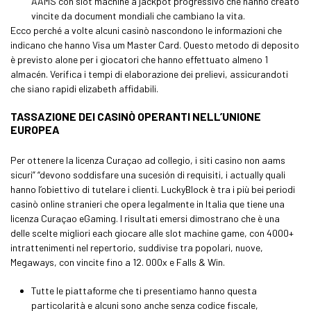
AAMS con slot machine a jackpot progressivo che hanno creato
vincite da document mondiali che cambiano la vita.
Ecco perché a volte alcuni casinò nascondono le informazioni che
indicano che hanno Visa um Master Card. Questo metodo di deposito
è previsto alone per i giocatori che hanno effettuato almeno 1
almacén. Verifica i tempi di elaborazione dei prelievi, assicurandoti
che siano rapidi elizabeth affidabili.
TASSAZIONE DEI CASINÒ OPERANTI NELL’UNIONE
EUROPEA
Per ottenere la licenza Curaçao ad collegio, i siti casino non aams
sicuri” “devono soddisfare una sucesión di requisiti, i actually quali
hanno l’obiettivo di tutelare i clienti. LuckyBlock è tra i più bei periodi
casinò online stranieri che opera legalmente in Italia que tiene una
licenza Curaçao eGaming. I risultati emersi dimostrano che è una
delle scelte migliori each giocare alle slot machine game, con 4000+
intrattenimenti nel repertorio, suddivise tra popolari, nuove,
Megaways, con vincite fino a 12. 000x e Falls & Win.
Tutte le piattaforme che ti presentiamo hanno questa
particolarità e alcuni sono anche senza codice fiscale,