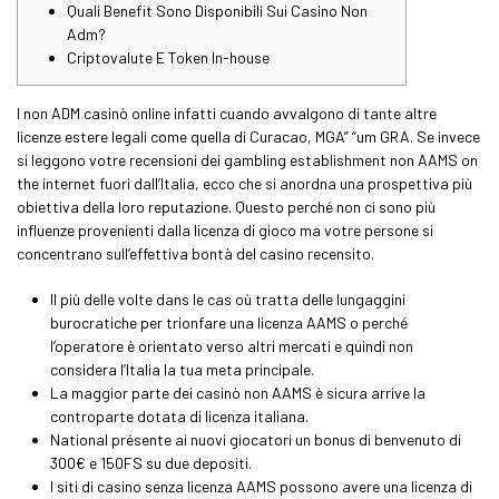
Quali Benefit Sono Disponibili Sui Casino Non
Adm?
Criptovalute E Token In-house
I non ADM casinò online infatti cuando avvalgono di tante altre
licenze estere legali come quella di Curacao, MGA” “um GRA. Se invece
si leggono votre recensioni dei gambling establishment non AAMS on
the internet fuori dall’Italia, ecco che si anordna una prospettiva più
obiettiva della loro reputazione. Questo perché non ci sono più
influenze provenienti dalla licenza di gioco ma votre persone si
concentrano sull’effettiva bontà del casino recensito.
Il più delle volte dans le cas où tratta delle lungaggini
burocratiche per trionfare una licenza AAMS o perché
l’operatore è orientato verso altri mercati e quindi non
considera l’Italia la tua meta principale.
La maggior parte dei casinò non AAMS è sicura arrive la
controparte dotata di licenza italiana.
National présente ai nuovi giocatori un bonus di benvenuto di
300€ e 150FS su due depositi.
I siti di casino senza licenza AAMS possono avere una licenza di