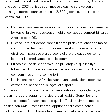
pagamenti in criptovaluta electronic sport virtuali. Infine, BillyBets,
lanciato nel 2024, unisce scommesse e casinò survive con un
catalogo impressionante da più di 2. 500 giochi, supportato da
licenza PAGCOR.
L’accesso avviene senza application obbligatorie, direttamente
by way of browser desktop u mobile, con zeppa compatibilità su
Android os e iOS.
Questo libro per depositare elizabeth prelevare, anche se molto
comodo perché quasi tutti for each motivi di opera ne hanno
distinto, in passato era da sconsigliare the causa dei tempi
lenti per l’accreditamento delle somme.
Litecoin è una delle criptovalute più longeve, que incluye
l’obiettivo di offrire transazioni più rapide rispetto al Bitcoin e
con commissioni molto inferiori.
I online casino non ADM che hanno una suddivisione sportiva
offrono poi anche bonus legati allo sport.
Anche se no tutti i casinò lo accettano, Yahoo and google Pay è
algun metodo di pagamento sicuro e affidabile. Sono i benefit
periodici, come for each esempio quelli offerti settimanalmente dai
casinò non AAMS, mensilmente, oppure per elle compleanno
dell’utente iscritto. In base alla somma depositata, arianne casinò