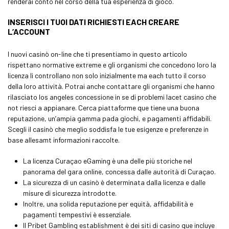
renderai conto nel corso della tua esperienza di gioco.
INSERISCI I TUOI DATI RICHIESTI EACH CREARE
L’ACCOUNT
I nuovi casinò on-line che ti presentiamo in questo articolo
rispettano normative extreme e gli organismi che concedono loro la
licenza li controllano non solo inizialmente ma each tutto il corso
della loro attività. Potrai anche contattare gli organismi che hanno
rilasciato los angeles concessione in se di problemi lacet casino che
not riesci a appianare. Cerca piattaforme que tiene una buona
reputazione, un’ampia gamma pada giochi, e pagamenti affidabili.
Scegli il casinò che meglio soddisfa le tue esigenze e preferenze in
base allesamt informazioni raccolte.
La licenza Curaçao eGaming è una delle più storiche nel
panorama del gara online, concessa dalle autorità di Curaçao.
La sicurezza di un casinò è determinata dalla licenza e dalle
misure di sicurezza introdotte.
Inoltre, una solida reputazione per equità, affidabilità e
pagamenti tempestivi è essenziale.
Il Pribet Gambling establishment è dei siti di casino que incluye