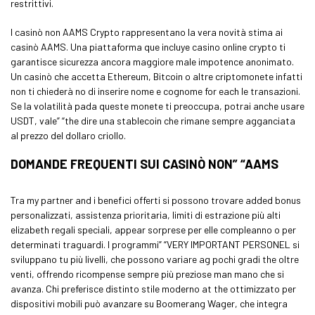
restrittivi.
I casinò non AAMS Crypto rappresentano la vera novità stima ai
casinò AAMS. Una piattaforma que incluye casino online crypto ti
garantisce sicurezza ancora maggiore male impotence anonimato.
Un casinò che accetta Ethereum, Bitcoin o altre criptomonete infatti
non ti chiederà no di inserire nome e cognome for each le transazioni.
Se la volatilità pada queste monete ti preoccupa, potrai anche usare
USDT, vale” “the dire una stablecoin che rimane sempre agganciata
al prezzo del dollaro criollo.
DOMANDE FREQUENTI SUI CASINÒ NON” “AAMS
Tra my partner and i benefici offerti si possono trovare added bonus
personalizzati, assistenza prioritaria, limiti di estrazione più alti
elizabeth regali speciali, appear sorprese per elle compleanno o per
determinati traguardi. I programmi” “VERY IMPORTANT PERSONEL si
sviluppano tu più livelli, che possono variare ag pochi gradi the oltre
venti, offrendo ricompense sempre più preziose man mano che si
avanza. Chi preferisce distinto stile moderno at the ottimizzato per
dispositivi mobili può avanzare su Boomerang Wager, che integra