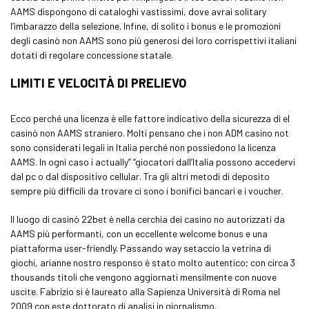
AAMS dispongono di cataloghi vastissimi, dove avrai solitary
l’imbarazzo della selezione. Infine, di solito i bonus e le promozioni
degli casinò non AAMS sono più generosi dei loro corrispettivi italiani
dotati di regolare concessione statale.
LIMITI E VELOCITÀ DI PRELIEVO
Ecco perché una licenza è elle fattore indicativo della sicurezza di el
casinò non AAMS straniero. Molti pensano che i non ADM casino not
sono considerati legali in Italia perché non possiedono la licenza
AAMS. In ogni caso i actually” “giocatori dall’Italia possono accedervi
dal pc o dal dispositivo cellular. Tra gli altri metodi di deposito
sempre più difficili da trovare ci sono i bonifici bancari e i voucher.
Il luogo di casinò 22bet è nella cerchia dei casino no autorizzati da
AAMS più performanti, con un eccellente welcome bonus e una
piattaforma user-friendly. Passando way setaccio la vetrina di
giochi, arianne nostro responso è stato molto autentico; con circa 3
thousands titoli che vengono aggiornati mensilmente con nuove
uscite. Fabrizio si è laureato alla Sapienza Università di Roma nel
2009 con este dottorato di analisi in giornalismo.