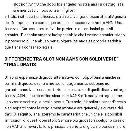
slot non AAMS che dopo los angeles nostra analisi dettagliata
si è meritato un posto tra i migliori.
In Italia i siti que tiene licenza straniera vengono oscurati dall’Agenzia
dei Monopoli, ma è comunque possibile accedervi tramite VPN. Una
licenza di Curacao, resta fra the preferite di tantissimi portali
stranieri. È assolutamente indispensabile che i casinò stranieri siano
in possesso di una abuso per svolgere los angeles propria attività
que tiene il consenso legale.
DIFFERENZE TRA SLOT NON AAMS CON SOLDI VERI E”
“TRIAL GRATIS
Offrono esperienze di gioco alternative, con opportunità uniche in
termini di quote, eventi e metodi di pagamento, sebbene no
garantiscano la stessa protezione e sicurezza di quelli disadvantage
licenza ADM. I casinò online sicuri non AAMS offrono vantaggi come
una vasta scelta di giochi e bonus. Tuttavia, è basilare tener d’occhio
altri aspetti come la regolamentazione e are generally sicurezza dei
dati. Di seguito, analizzeremo le caratteristiche uniche e le possibili
limitazioni di questi operatori. Sempre più giocatori scelgono casinò
non AAMS for every la loro principale varietà di giochi e bonus minore