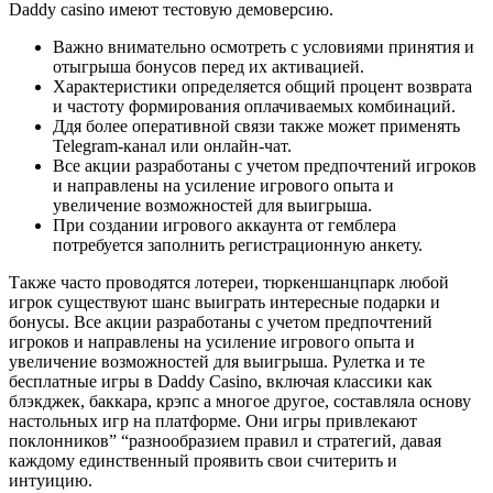
Daddy casino имеют тестовую демоверсию.
Важно внимательно осмотреть с условиями принятия и
отыгрыша бонусов перед их активацией.
Характеристики определяется общий процент возврата
и частоту формирования оплачиваемых комбинаций.
Ддя более оперативной связи также может применять
Telegram-канал или онлайн-чат.
Все акции разработаны с учетом предпочтений игроков
и направлены на усиление игрового опыта и
увеличение возможностей для выигрыша.
При создании игрового аккаунта от гемблера
потребуется заполнить регистрационную анкету.
Также часто проводятся лотереи, тюркеншанцпарк любой
игрок существуют шанс выиграть интересные подарки и
бонусы. Все акции разработаны с учетом предпочтений
игроков и направлены на усиление игрового опыта и
увеличение возможностей для выигрыша. Рулетка и те
бесплатные игры в Daddy Casino, включая классики как
блэкджек, баккара, крэпс а многое другое, составляла основу
настольных игр на платформе. Они игры привлекают
поклонников” “разнообразием правил и стратегий, давая
каждому единственный проявить свои считерить и
интуицию.