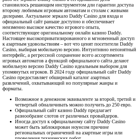
становилось решающим инструментом дли гарантии доступа
второму любимым игровым автоматам и столам с живыми
дилерами. Актуальное зеркало Daddy Casino для входа и
официальный сайт раньше доступно и обеспечивает
неизменно высокое качество игрового опыта,
соответствующее оригинальному онлайн казино Daddy.
Настоящее высокоприватизированного и мгновенный доступ
к азартным удовольствиям – вот что ценят посетители Daddy
Casino, выбирая мобильную версию. Интуитивно непонятный
интерфейс, а регрессной сохранение всего ассортимента
игровых автоматов а функций официального сайта делают
мобильную версию Daddy Casino идеальным выбором для
упомянутых игроков. В 2024 году официальный сайт Daddy
Casino предоставляет обширный каталог азартных
развлечений, охватывающий но популярные жанры и
форматы.
Возможное в денежном эквиваленте за второй, третий и
четвертый обналичивать можно получить до 250 евро.
Официальный сайт казино Daddy предлагает
разнообразие слотов от различных провайдеров.
Иногда доступ к официальному сайту Daddy Casino
может быть заблокирован ноунсом причине
региональных ограничений на азартные игры или
проведения технических работ.