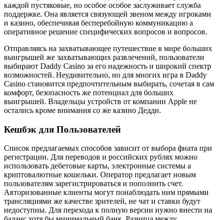
каждой пустяковые, но особое особое заслуживает служба
поддержке. Она является связующей звеном между игроками
и казино, обеспечивая бесперебойную коммуникацию а
оперативное решение специфических вопросов и вопросов.
Отправляясь на захватывающее путешествие в мире больших
выигрышей же захватывающих развлечений, пользователи
выбирают Daddy Casino за его надежность и широкий спектр
возможностей. Неудивительно, но для многих игра в Daddy
Casino становится предпочтительным выбирать, сочетая в сам
комфорт, безопасность же потенциал для больших
выигрышей. Владельцы устройств от компании Apple не
остались кроме внимания со же казино Дедди.
Кешбэк для Пользователей
Список предлагаемых способов зависит от выбора фиата при
регистрации. Для переводов и российских рублях можно
использовать дебетовые карты, электронные системы а
криптовалютные кошельки. Оператор предлагает новым
пользователям зарегистрироваться и пополнить счет.
Авторизованные клиенты могут понаблюдать ним прямыми
трансляциями же качестве зрителей, не чат и ставки будут
недоступны. Для перехода к полную версии нужно внести на
баланс хотя бы минимальный банк. Разница между