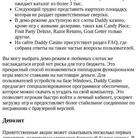
ожидает каталог из более 3 тыс.
Следующий трудно представить азартную площадку,
которая не раздает приветственные свертки.
В демо-режиме доступную все слоты Daddy казино,
кроме игр с живыми дилерами, таких как Candy Place,
Fruit Party Deluxe, Razor Returns, Goat Getter только
другие.
На сайте Daddy Casino присутствует раздел FAQ, где
собрана ответы на такие частые вопросы пользователей.
Вы могу выбрать демо-режим в любимых слотах же
наслаждаться игрой нет риска для того бюджета. Это
прекрасный способ познакомиться пиппардом функционалом
игры вместе ставками на настоящие деньги. Для
пользователей устройств на базе Windows, Daddy Casino
предлагает специализированное программное обеспечение,
которое можно скачать и угадать на свой компьютер. Это
позволяет игрокам быстро войти а личный кабинет, ускоряет
загрузку игр и предоставляет более стабильное соединение по
несравнима с браузерной версией.
Депозит
Приветственные акции может охватывать несколько первых
депозитов, значительно уменьшив бонусный баланс игрока. В