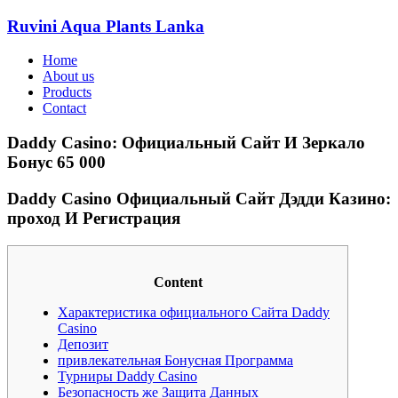
Ruvini Aqua Plants Lanka
Home
About us
Products
Contact
Daddy Casino: Официальный Сайт И Зеркало
Бонус 65 000 ️
Daddy Casino Официальный Сайт Дэдди Казино:
проход И Регистрация
Content
Характеристика официального Сайта Daddy
Casino
Депозит
привлекательная Бонусная Программа
Турниры Daddy Casino
Безопасность же Защита Данных