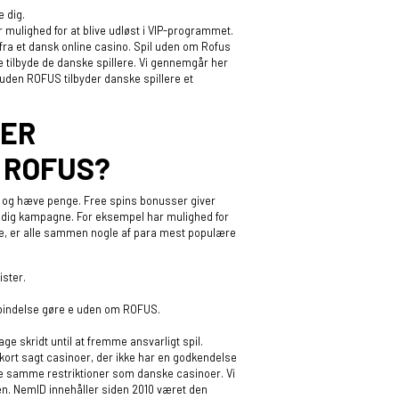
e dig.
 mulighed for at blive udløst i VIP-programmet.
v fra et dansk online casino. Spil uden om Rofus
ne tilbyde de danske spillere. Vi gennemgår her
 uden ROFUS tilbyder danske spillere et
VER
 ROFUS?
e og hæve penge. Free spins bonusser giver
tændig kampagne. For eksempel har mulighed for
ere, er alle sammen nogle af para mest populære
ister.
forbindelse gøre e uden om ROFUS.
e skridt until at fremme ansvarligt spil.
 kort sagt casinoer, der ikke har en godkendelse
 de samme restriktioner som danske casinoer. Vi
en. NemID innehåller siden 2010 været den