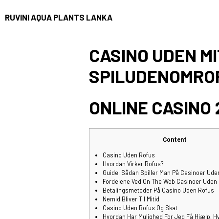
RUVINI AQUA PLANTS LANKA
CASINO UDEN MI
SPILUDENOMRO
ONLINE CASINO 
Content
Casino Uden Rofus
Hvordan Virker Rofus?
Guide: Sådan Spiller Man På Casinoer Ude
Fordelene Ved On The Web Casinoer Uden
Betalingsmetoder På Casino Uden Rofus
Nemid Bliver Til Mitid
Casino Uden Rofus Og Skat
Hvordan Har Mulighed For Jeg Få Hjælp, H