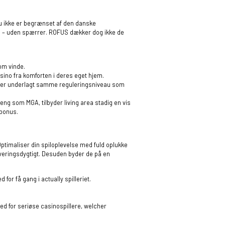
 du ikke er begrænset af den danske
ino – uden spærrer. ROFUS dækker dog ikke de
rom vinde.
asino fra komforten i deres eget hjem.
ke er underlagt samme reguleringsniveau som
eng som MGA, tilbyder living area stadig en vis
 bonus.
Optimaliser din spiloplevelse med fuld oplukke
leveringsdygtigt. Desuden byder de på en
for få gang i actually spilleriet.
ded for seriøse casinospillere, welcher