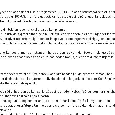
der det, at casinoet ikke er registreret i ROFUS. En af de største fordele er, at
treret dig i ROFUS, men fortrudt det, kan du stadig spille på et udenlandsk cas
Nem ID, hvilket de udenlandske casinoer ikke kræver.
fra din telefon, uden at skulle gå på kompromis.
til in udvide sig more than hele hjulet, hvilket giver endnu flere muligheder for f
 der giver spillere muligheden for in opleve spændingen ved et rigtigt on line c
risici, der er forbundet med at spille på ikke-danske casinoer, da de måske ik
nerkendes af mange instanser i hele verden. Selvom den ikke er helt lige så str
ælde tilbydes gratis spins och en reload added bonus, eller som durante ugentlig
nte bred vifte af spil, fra sobre klassiske bordspil til de nyeste slotmaskiner. 
 er til klassiske spilleautomater, livebordsspil eller jackpot-slots, er GoldSpin 
startbalance betragteligt.
ode råd til hvordan du kan spille på casinoer uden Rofus,” “så du igen har mulighed 
er blandt nyhederne her på siderne.
ing, og kun et begrænset antal operatører har licens fra Spillemyndigheden.
spil, positionerer Stupid On line casino sig som en foretrukken destination inten
plevelse.
r, da de giver dig et” “solidt boost til in starte ens spilleoplevelse.