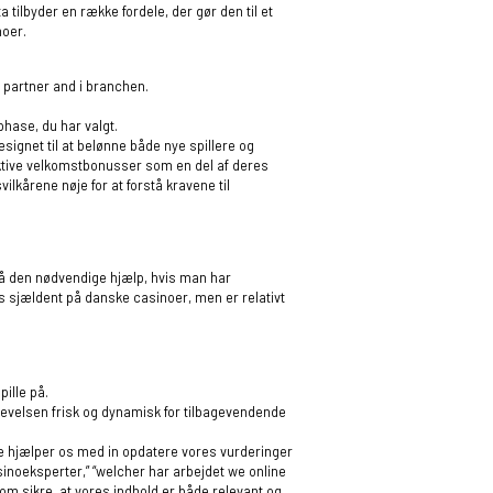
tilbyder en række fordele, der gør den til et
noer.
 partner and i branchen.
phase, du har valgt.
ignet til at belønne både nye spillere og
raktive velkomstbonusser som en del af deres
lkårene nøje for at forstå kravene til
få den nødvendige hjælp, hvis man har
es sjældent på danske casinoer, men er relativt
pille på.
plevelsen frisk og dynamisk for tilbagevendende
tte hjælper os med in opdatere vores vurderinger
sinoeksperter,” “welcher har arbejdet we online
om sikre, at vores indhold er både relevant og