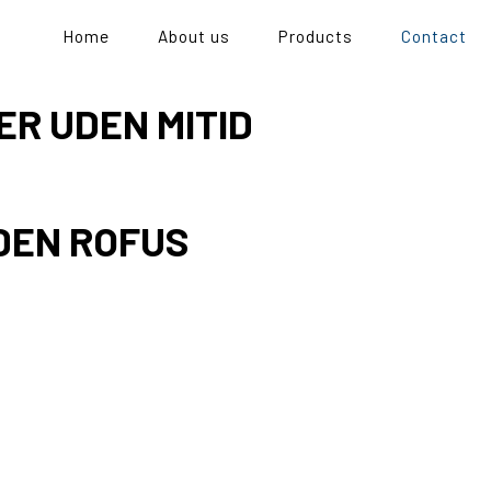
Home
About us
Products
Contact
ER UDEN MITID
UDEN ROFUS