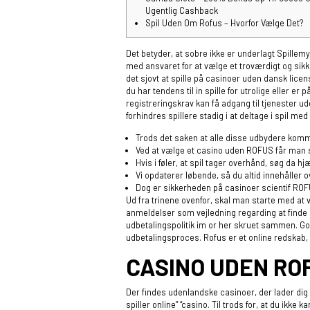
Ugentlig Cashback
Spil Uden Om Rofus – Hvorfor Vælge Det?
Det betyder, at sobre ikke er underlagt Spillemy
med ansvaret for at vælge et troværdigt og sikk
det sjovt at spille på casinoer uden dansk lice
du har tendens til in spille for utrolige eller 
registreringskrav kan få adgang til tjenester 
forhindres spillere stadig i at deltage i spil m
Trods det saken at alle disse udbydere komme
Ved at vælge et casino uden ROFUS får man stø
Hvis i føler, at spil tager overhånd, søg da h
Vi opdaterer løbende, så du altid innehåller
Dog er sikkerheden på casinoer scientif ROFU
Ud fra trinene ovenfor, skal man starte med at 
anmeldelser som vejledning regarding at finde
udbetalingspolitik im or her skruet sammen. God
udbetalingsproces. Rofus er et online redskab, s
CASINO UDEN RO
Der findes udenlandske casinoer, der lader dig s
spiller online” “casino. Til trods for, at du ikk