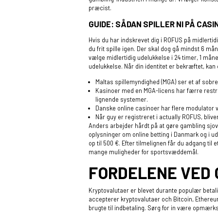
præcist.
GUIDE: SÅDAN SPILLER NI PÅ CAS
Hvis du har indskrevet dig i ROFUS på midlertidig
du frit spille igen. Der skal dog gå mindst 6 m
vælge midlertidig udelukkelse i 24 timer, 1 må
udelukkelse. Når din identitet er bekræftet, k
Maltas spillemyndighed (MGA) ser et af sobre
Kasinoer med en MGA-licens har færre restri
lignende systemer.
Danske online casinoer har flere modulator 
Når guy er registreret i actually ROFUS, bliv
Anders arbejder hårdt på at gøre gambling sjovt
oplysninger om online betting i Danmark og i u
op til 500 €. Efter tilmelignen får du adgang til 
mange muligheder for sportsvæddemål.
FORDELENE VED 
Kryptovalutaer er blevet durante populær beta
accepterer kryptovalutaer och Bitcoin, Ethereu
brugte til indbetaling. Sørg for in være opmær