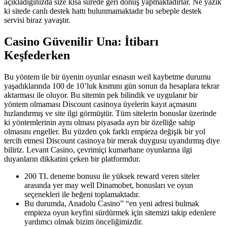
açıkladığınızda size kısa sürede geri dönüş yapmaktadırlar. Ne yazık
ki sitede canlı destek hattı bulunmamaktadır bu sebeple destek
servisi biraz yavaştır.
Casino Güvenilir Una: İtibarı
Keşfederken
Bu yöntem ile bir üyenin oyunlar esnasın weil kaybetme durumu
yaşadıklarında 100 de 10’luk kısmını gün sonun da hesaplara tekrar
aktarması ile oluyor. Bu sitemin pek bilindik ve uygulanır bir
yöntem olmaması Discount casinoya üyelerin kayıt açmasını
hızlandırmış ve site ilgi görmüştür. Tüm sitelerin bonuslar üzerinde
ki yöntemlerinin aynı olması piyasada ayrı bir özelliğe sahip
olmasını engeller. Bu yüzden çok farklı empieza değişik bir yol
tercih etmesi Discount casinoya bir merak duygusu uyandırmış diye
biliriz. Levant Casino, çevrimiçi kumarhane oyunlarına ilgi
duyanların dikkatini çeken bir platformdur.
200 TL deneme bonusu ile yüksek reward veren siteler
arasında yer may well Dinamobet, bonusları ve oyun
seçenekleri ile beğeni toplamaktadır.
Bu durumda, Anadolu Casino” “en yeni adresi bulmak
empieza oyun keyfini sürdürmek için sitemizi takip edenlere
yardımcı olmak bizim önceliğimizdir.