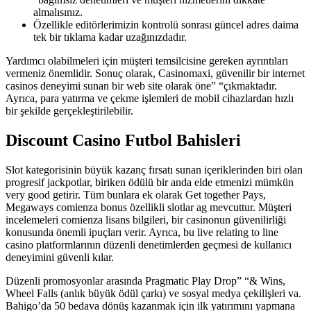
almalısınız.
Özellikle editörlerimizin kontrolü sonrası güncel adres daima
tek bir tıklama kadar uzağınızdadır.
Yardımcı olabilmeleri için müşteri temsilcisine gereken ayrıntıları
vermeniz önemlidir. Sonuç olarak, Casinomaxi, güvenilir bir internet
casinos deneyimi sunan bir web site olarak öne” “çıkmaktadır.
Ayrıca, para yatırma ve çekme işlemleri de mobil cihazlardan hızlı
bir şekilde gerçekleştirilebilir.
Discount Casino Futbol Bahisleri
Slot kategorisinin büyük kazanç fırsatı sunan içeriklerinden biri olan
progresif jackpotlar, biriken ödülü bir anda elde etmenizi mümkün
very good getirir. Tüm bunlara ek olarak Get together Pays,
Megaways comienza bonus özellikli slotlar ag mevcuttur. Müşteri
incelemeleri comienza lisans bilgileri, bir casinonun güvenilirliği
konusunda önemli ipuçları verir. Ayrıca, bu live relating to line
casino platformlarının düzenli denetimlerden geçmesi de kullanıcı
deneyimini güvenli kılar.
Düzenli promosyonlar arasında Pragmatic Play Drop” “& Wins,
Wheel Falls (anlık büyük ödül çarkı) ve sosyal medya çekilişleri va.
Bahigo’da 50 bedava dönüş kazanmak için ilk yatırımını yapmana