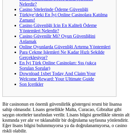
Nelerdir?
Casino Sitelerinde Ödeme Güvenliği
Türkiye’deki En İyi Online Casinolara Katılma
Zamanı!
Casino Güvenliği Için En Kaliteli Ödeme
Yöntemleri Nelerdir?
Casino Güvenilir Mi? Oyun Güvenliğini
Anlamak
Online Oyunlarda Güvenliği Artırma Yöntemleri
Para Çekme Işlemleri Ne Kadar Hızlı Şekilde
Gerçekleşiyor?
En İyi Türk Online Casinoları: Sss (sıkça
Sorulan Sorular)
Download 1xbet Today And Claim Your
Welcome Reward: Your Ultimate Guide
Son Içerikler
Bir casinonun en önemli güvenilirlik göstergesi resmi bir lisansa
sahip olmasıdır. Lisans genellikle Malta, Curacao, Gibraltar gibi
saygın otoriteler tarafından verilir. Lisans bilgisi genellikle sitenin alt
kısmında yer alır ve tıklanabilir bir doğrulama sayfasına yönlendirir.
Eğer lisans bilgisi bulunmuyorsa ya da doğrulanamıyorsa, o casino
riskli olabilir.