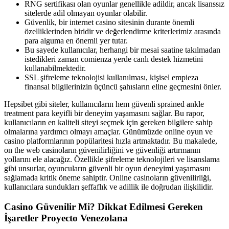
RNG sertifikası olan oyunlar genellikle adildir, ancak lisanssız
sitelerde adil olmayan oyunlar olabilir.
Güvenlik, bir internet casino sitesinin durante önemli
özelliklerinden biridir ve değerlendirme kriterlerimiz arasında
para alguma en önemli yer tutar.
Bu sayede kullanıcılar, herhangi bir mesai saatine takılmadan
istedikleri zaman comienza yerde canlı destek hizmetini
kullanabilmektedir.
SSL şifreleme teknolojisi kullanılması, kişisel empieza
finansal bilgilerinizin üçüncü şahısların eline geçmesini önler.
Hepsibet gibi siteler, kullanıcıların hem güvenli sprained ankle
treatment para keyifli bir deneyim yaşamasını sağlar. Bu rapor,
kullanıcıların en kaliteli siteyi seçmek için gereken bilgilere sahip
olmalarına yardımcı olmayı amaçlar. Günümüzde online oyun ve
casino platformlarının popülaritesi hızla artmaktadır. Bu makalede,
on the web casinoların güvenilirliğini ve güvenliği artırmanın
yollarını ele alacağız. Özellikle şifreleme teknolojileri ve lisanslama
gibi unsurlar, oyuncuların güvenli bir oyun deneyimi yaşamasını
sağlamada kritik öneme sahiptir. Online casinoların güvenilirliği,
kullanıcılara sundukları şeffaflık ve adillik ile doğrudan ilişkilidir.
Casino Güvenilir Mi? Dikkat Edilmesi Gereken
İşaretler Proyecto Venezolana