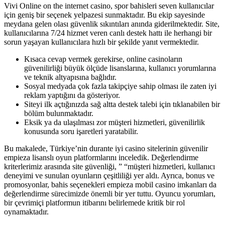
Vivi Online on the internet casino, spor bahisleri seven kullanıcılar
için geniş bir seçenek yelpazesi sunmaktadır. Bu ekip sayesinde
meydana gelen olası güvenlik sıkıntıları anında giderilmektedir. Site,
kullanıcılarına 7/24 hizmet veren canlı destek hattı ile herhangi bir
sorun yaşayan kullanıcılara hızlı bir şekilde yanıt vermektedir.
Kısaca cevap vermek gerekirse, online casinoların
güvenilirliği büyük ölçüde lisanslarına, kullanıcı yorumlarına
ve teknik altyapısına bağlıdır.
Sosyal medyada çok fazla takipçiye sahip olması ile zaten iyi
reklam yaptığını da gösteriyor.
Siteyi ilk açtığınızda sağ altta destek talebi için tıklanabilen bir
bölüm bulunmaktadır.
Eksik ya da ulaşılması zor müşteri hizmetleri, güvenilirlik
konusunda soru işaretleri yaratabilir.
Bu makalede, Türkiye’nin durante iyi casino sitelerinin güvenilir
empieza lisanslı oyun platformlarını inceledik. Değerlendirme
kriterlerimiz arasında site güvenliği, ” “müşteri hizmetleri, kullanıcı
deneyimi ve sunulan oyunların çeşitliliği yer aldı. Ayrıca, bonus ve
promosyonlar, bahis seçenekleri empieza mobil casino imkanları da
değerlendirme sürecimizde önemli bir yer tuttu. Oyuncu yorumları,
bir çevrimiçi platformun itibarını belirlemede kritik bir rol
oynamaktadır.