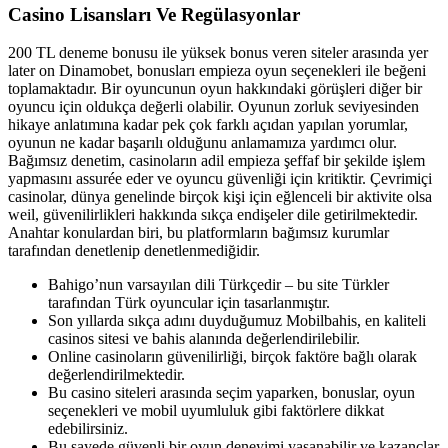
Casino Lisansları Ve Regülasyonlar
200 TL deneme bonusu ile yüksek bonus veren siteler arasında yer
later on Dinamobet, bonusları empieza oyun seçenekleri ile beğeni
toplamaktadır. Bir oyuncunun oyun hakkındaki görüşleri diğer bir
oyuncu için oldukça değerli olabilir. Oyunun zorluk seviyesinden
hikaye anlatımına kadar pek çok farklı açıdan yapılan yorumlar,
oyunun ne kadar başarılı olduğunu anlamamıza yardımcı olur.
Bağımsız denetim, casinoların adil empieza şeffaf bir şekilde işlem
yapmasını assurée eder ve oyuncu güvenliği için kritiktir. Çevrimiçi
casinolar, dünya genelinde birçok kişi için eğlenceli bir aktivite olsa
weil, güvenilirlikleri hakkında sıkça endişeler dile getirilmektedir.
Anahtar konulardan biri, bu platformların bağımsız kurumlar
tarafından denetlenip denetlenmediğidir.
Bahigo’nun varsayılan dili Türkçedir – bu site Türkler
tarafından Türk oyuncular için tasarlanmıştır.
Son yıllarda sıkça adını duyduğumuz Mobilbahis, en kaliteli
casinos sitesi ve bahis alanında değerlendirilebilir.
Online casinoların güvenilirliği, birçok faktöre bağlı olarak
değerlendirilmektedir.
Bu casino siteleri arasında seçim yaparken, bonuslar, oyun
seçenekleri ve mobil uyumluluk gibi faktörlere dikkat
edebilirsiniz.
Bu sayede güvenli bir oyun deneyimi yaşanabilir ve kazançlar