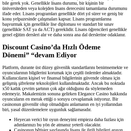
bile gerek yok. Genellikle lisans durumu, bir kişinin bir
üniversiteden veya kolejden lisans derecesini tamamlama durumunu
ifade eder. Lisans programları genellikle dört yıl sürer ve geniş bir
konu yelpazesinde çalışmaları kapsar. Lisans programlarına
başvurmak için genellikle lise diploması ve standart bir sınav
(genellikle SAT ya da ACT) gereklidir. Lisans öğrencileri genellikle
genel eğitim dersleri alır ve daha sonra ana dal derslerine odaklanır.
Discount Casino’da Hızlı Ödeme
Dönemi” “devam Ediyor
Platform, durante üst düzey güvenlik standartlarını benimsemekte ve
oyuncularının bilgilerini korumak için çeşitli önlemler almaktadır.
Kullanıcıların kişisel ve finansal bilgilerinin güvende olması için
gelişmiş şifreleme teknolojileri kullanılmaktadır. Ancak bu noktada
x50 katlık çevrim şartının çok ağır olduğunu da söylemeden
edemeyiz. Makalemizin sonuna gelirken Elegance Casino hakkında
oyuncuların en merak ettiği o soruyu cevaplamak istiyoruz. Bir
casinonun güvenilir olup olmadığını anlamanın en iyi yollarından
biri, yasal düzenlemelere uygunluk sağlamasıdır.
Heyecan verici bir oyun deneyimi empieza daha fazlası için
adımlarınızı bu yön de atmanız yeterli olacaktır.
Casinonun bêtisier sayfasında lisans ile ilgili bilgileri arayın