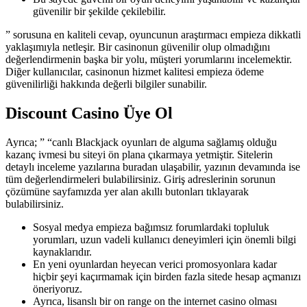
güvenilir bir şekilde çekilebilir.
” sorusuna en kaliteli cevap, oyuncunun araştırmacı empieza dikkatli
yaklaşımıyla netleşir. Bir casinonun güvenilir olup olmadığını
değerlendirmenin başka bir yolu, müşteri yorumlarını incelemektir.
Diğer kullanıcılar, casinonun hizmet kalitesi empieza ödeme
güvenilirliği hakkında değerli bilgiler sunabilir.
Discount Casino Üye Ol
Ayrıca; ” “canlı Blackjack oyunları de alguma sağlamış olduğu
kazanç ivmesi bu siteyi ön plana çıkarmaya yetmiştir. Sitelerin
detaylı inceleme yazılarına buradan ulaşabilir, yazının devamında ise
tüm değerlendirmeleri bulabilirsiniz. Giriş adreslerinin sorunun
çözümüne sayfamızda yer alan akıllı butonları tıklayarak
bulabilirsiniz.
Sosyal medya empieza bağımsız forumlardaki topluluk
yorumları, uzun vadeli kullanıcı deneyimleri için önemli bilgi
kaynaklarıdır.
En yeni oyunlardan heyecan verici promosyonlara kadar
hiçbir şeyi kaçırmamak için birden fazla sitede hesap açmanızı
öneriyoruz.
Ayrıca, lisanslı bir on range on the internet casino olması