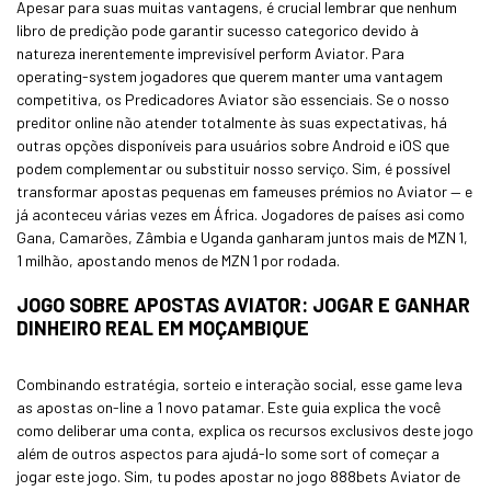
Apesar para suas muitas vantagens, é crucial lembrar que nenhum
libro de predição pode garantir sucesso categorico devido à
natureza inerentemente imprevisível perform Aviator. Para
operating-system jogadores que querem manter uma vantagem
competitiva, os Predicadores Aviator são essenciais. Se o nosso
preditor online não atender totalmente às suas expectativas, há
outras opções disponíveis para usuários sobre Android e iOS que
podem complementar ou substituir nosso serviço. Sim, é possível
transformar apostas pequenas em fameuses prémios no Aviator — e
já aconteceu várias vezes em África. Jogadores de países asi como
Gana, Camarões, Zâmbia e Uganda ganharam juntos mais de MZN 1,
1 milhão, apostando menos de MZN 1 por rodada.
JOGO SOBRE APOSTAS AVIATOR: JOGAR E GANHAR
DINHEIRO REAL EM MOÇAMBIQUE
Combinando estratégia, sorteio e interação social, esse game leva
as apostas on-line a 1 novo patamar. Este guia explica the você
como deliberar uma conta, explica os recursos exclusivos deste jogo
além de outros aspectos para ajudá-lo some sort of começar a
jogar este jogo. Sim, tu podes apostar no jogo 888bets Aviator de