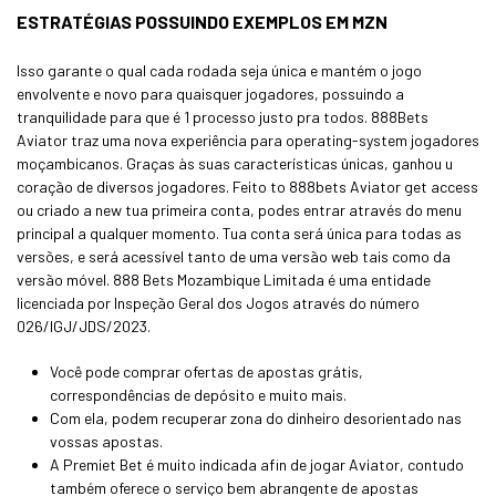
ESTRATÉGIAS POSSUINDO EXEMPLOS EM MZN
Isso garante o qual cada rodada seja única e mantém o jogo
envolvente e novo para quaisquer jogadores, possuindo a
tranquilidade para que é 1 processo justo pra todos. 888Bets
Aviator traz uma nova experiência para operating-system jogadores
moçambicanos. Graças às suas características únicas, ganhou u
coração de diversos jogadores. Feito to 888bets Aviator get access
ou criado a new tua primeira conta, podes entrar através do menu
principal a qualquer momento. Tua conta será única para todas as
versões, e será acessível tanto de uma versão web tais como da
versão móvel. 888 Bets Mozambique Limitada é uma entidade
licenciada por Inspeção Geral dos Jogos através do número
026/IGJ/JDS/2023.
Você pode comprar ofertas de apostas grátis,
correspondências de depósito e muito mais.
Com ela, podem recuperar zona do dinheiro desorientado nas
vossas apostas.
A Premiet Bet é muito indicada afin de jogar Aviator, contudo
também oferece o serviço bem abrangente de apostas