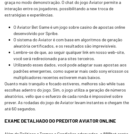
graça no modo demonstração. O chat do jogo Aviator permite a
interação entre os jogadores, possibilitando a new troca de
estratégias e experiências.
O Aviator Bet Game é um jogo sobre casino de apostas online
desenvolvido por Spribe.
O sistema do Aviator é com base em algoritmos de geração
aleatória certificados, e os resultados são imprevisíveis.
Lembre-se de que, ao seguir qualquer link em nosso web-site,
você será redirecionado para sites terceiros.
Utilizando esses dados, você pode adaptar suas apostas aos
padrões emergentes, como superar mais cedo sony ericsson os
multiplicadores recentes estiverem mais baixos.
Quanto mais tranquilo e focado estiveres, melhores são while tuas
escolhas adentro do jogo. Sim, o jogo utiliza a geração de números
aleatórios, vello que o esfuerzo de cada ronda é impossível sobre
prever. As rodadas do jogo de Aviator levam instantes e chegam the
até 60 segundos.
EXAME DETALHADO DO PREDITOR AVIATOR ONLINE
Além de Políticas e Termos e Condições adequados, a 888bet conta