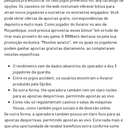
pesquisa pra encontrar os teus jogos preferidos not any catálogo de
opções. Os cassinos on the web costumam oferecer bônus para
atrair novos jogadores e sustentar os existentes engajados. Você
pode obter ofertas de apostas grátis, correspondências de
depósito e muito mais. Como jogador do Aviator no ano de
Moçambique, você precisa aproveitar esses bônus” “em virtude de
tirar mais proveito do seu game. A 888bets destaca-se pela sua
promoção exclusiva, “Missões aviator”, em os quais os jogadores
podem ganhar apostas gratuitas diariamente, ao completarem
missões específicas.
O rendimiento vem de dados aleatórios do operador e dos 3
jogadores da guardia.
Entre os jogos accident, os usuários encontram o Aviator
produzido pela Spribe.
De outra forma, the operadora também tem um claro núcleo
para as apostas desportivas, permitindo apostas ao vivo.
Estes não só regulamentam casinos e salas de máquinas
físicas, como também jogos sociais e de diversão online.
De outra forma, a operadora também possui um claro foco para as
apostas desportivas, permitindo apostas ao vivo. Este nada mais é
que uma oportunidade de receber benefícios extra conforme some