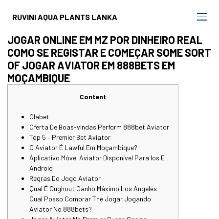
RUVINI AQUA PLANTS LANKA
JOGAR ONLINE EM MZ POR DINHEIRO REAL
COMO SE REGISTAR E COMEÇAR SOME SORT
OF JOGAR AVIATOR EM 888BETS EM
MOÇAMBIQUE
Content
Olabet
Oferta De Boas-vindas Perform 888bet Aviator
Top 5 – Premier Bet Aviator
O Aviator É Lawful Em Moçambique?
Aplicativo Móvel Aviator Disponível Para Ios E
Android
Regras Do Jogo Aviator
Qual É Oughout Ganho Máximo Los Angeles
Cual Posso Comprar The Jogar Jogando
Aviator No 888bets?