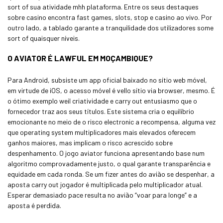
sort of sua atividade mhh plataforma. Entre os seus destaques
sobre casino encontra fast games, slots, stop e casino ao vivo. Por
outro lado, a tablado garante a tranquilidade dos utilizadores some
sort of quaisquer níveis.
O AVIATOR É LAWFUL EM MOÇAMBIQUE?
Para Android, subsiste um app oficial baixado no sítio web móvel,
em virtude de iOS, o acesso móvel é vello sítio via browser, mesmo. É
o ótimo exemplo weil criatividade e carry out entusiasmo que o
fornecedor traz aos seus títulos. Este sistema cria o equilíbrio
emocionante no meio de o risco electronic a recompensa, alguma vez
que operating system multiplicadores mais elevados oferecem
ganhos maiores, mas implicam o risco acrescido sobre
despenhamento. O jogo aviator funciona apresentando base num
algoritmo comprovadamente justo, o qual garante transparência e
equidade em cada ronda. Se um fizer antes do avião se despenhar, a
aposta carry out jogador é multiplicada pelo multiplicador atual.
Esperar demasiado pace resulta no avião “voar para longe” e a
aposta é perdida.