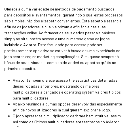
Oferece alguma variedade de métodos de pagamento buscados
para depósitos e levantamentos, garantindo o qual estes processos
são simples, rápidos elizabeth convenientes. Este aspeto é essencial
afin de os jogadores la cual valorizam a eficiência nas suas
transacções online. Ao fornecer os seus dados pessoais básicos
simply no site, obtém acesso a uma numerosa gama de jogos,
incluindo o Aviator. Esta facilidade para acesso pode ser
particularmente apelativa se estiver à busca de uma experiência de
jogo search engine marketing complicações. Sim, quase sempre há
bônus de boas-vindas — como saldo added ou apostas grátis no
primeiro depósito.
Aviator também oferece acesso the estatísticas detalhadas
dieses rodadas anteriores, mostrando os maiores
multiplicadores alcançados e operating system valores típicos
para multiplicadores.
Abaixo reunimos algumas opções desenvolvidas especialmente
afin de novos utilizadores la cual querem explorar el jogo.
O jogo apresenta o multiplicador de forma bem intuitiva, assim
asi como os últimos multiplicadores apresentados no Aviator