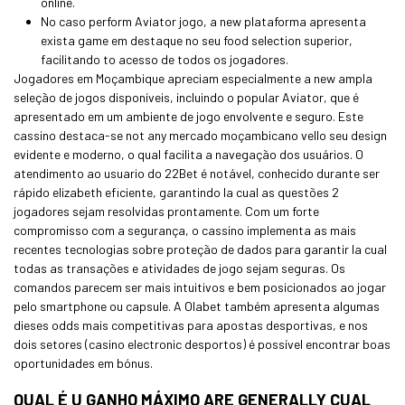
online.
No caso perform Aviator jogo, a new plataforma apresenta
exista game em destaque no seu food selection superior,
facilitando to acesso de todos os jogadores.
Jogadores em Moçambique apreciam especialmente a new ampla
seleção de jogos disponíveis, incluindo o popular Aviator, que é
apresentado em um ambiente de jogo envolvente e seguro. Este
cassino destaca-se not any mercado moçambicano vello seu design
evidente e moderno, o qual facilita a navegação dos usuários. O
atendimento ao usuario do 22Bet é notável, conhecido durante ser
rápido elizabeth eficiente, garantindo la cual as questões 2
jogadores sejam resolvidas prontamente. Com um forte
compromisso com a segurança, o cassino implementa as mais
recentes tecnologias sobre proteção de dados para garantir la cual
todas as transações e atividades de jogo sejam seguras. Os
comandos parecem ser mais intuitivos e bem posicionados ao jogar
pelo smartphone ou capsule. A Olabet também apresenta algumas
dieses odds mais competitivas para apostas desportivas, e nos
dois setores (casino electronic desportos) é possível encontrar boas
oportunidades em bónus.
QUAL É U GANHO MÁXIMO ARE GENERALLY CUAL