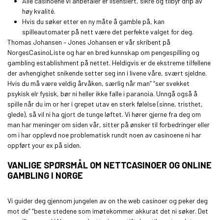
Alle casinoene vi anbefaler er lisensiert, sikre og tilbyr drip av
høy kvalité.
Hvis du søker etter en ny måte å gamble på, kan
spilleautomater på nett være det perfekte valget for deg.
Thomas Johansen – Jones Johansen er vår skribent på
NorgesCasinoListe og har en bred kunnskap om pengespilling og
gambling establishment på nettet. Heldigvis er de ekstreme tilfellene
der avhengighet snikende setter seg inn i livene våre, svært sjeldne.
Hvis du må være veldig årvåken, særlig når man” “ser svekket
psykisk elr fysisk, bør ni heller ikke falle i paranoia. Unngå også å
spille når du im or her i grepet utav en sterk følelse (sinne, tristhet,
glede), så vil ni ha gjort de tunge løftet. Vi hører gjerne fra deg om
man har meninger om siden vår, sitter på ønsker til forbedringer eller
om i har opplevd noe problematisk rundt noen av casinoene ni har
oppført your ex på siden.
VANLIGE SPØRSMÅL OM NETTCASINOER OG ONLINE
GAMBLING I NORGE
Vi guider deg gjennom jungelen av on the web casinoer og peker deg
mot de” “beste stedene som imøtekommer akkurat det ni søker. Det