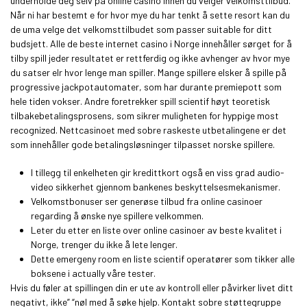
underholde deg selv på online casino innen du velger velkomsttilbud.
Når ni har bestemt e for hvor mye du har tenkt å sette resort kan du
de uma velge det velkomsttilbudet som passer suitable for ditt
budsjett. Alle de beste internet casino i Norge innehåller sørget for å
tilby spill jeder resultatet er rettferdig og ikke avhenger av hvor mye
du satser elr hvor lenge man spiller. Mange spillere elsker å spille på
progressive jackpotautomater, som har durante premiepott som
hele tiden vokser. Andre foretrekker spill scientif høyt teoretisk
tilbakebetalingsprosens, som sikrer muligheten for hyppige most
recognized. Nettcasinoet med sobre raskeste utbetalingene er det
som innehåller gode betalingsløsninger tilpasset norske spillere.
I tillegg til enkelheten gir kredittkort også en viss grad audio-
video sikkerhet gjennom bankenes beskyttelsesmekanismer.
Velkomstbonuser ser generøse tilbud fra online casinoer
regarding å ønske nye spillere velkommen.
Leter du etter en liste over online casinoer av beste kvalitet i
Norge, trenger du ikke å lete lenger.
Dette emergeny room en liste scientif operatører som tikker alle
boksene i actually våre tester.
Hvis du føler at spillingen din er ute av kontroll eller påvirker livet ditt
negativt, ikke” “nøl med å søke hjelp. Kontakt sobre støttegruppe