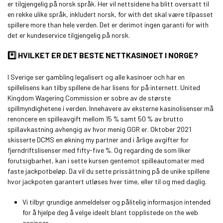
er tilgjengelig på norsk språk. Her vil nettsidene ha blitt oversatt til
en rekke ulike språk, inkludert norsk, for with det skal være tilpasset
spillere more than hele verden. Det er derimot ingen garanti for with
det er kundeservice tilgjengelig på norsk.
*️⃣ HVILKET ER DET BESTE NETTKASINOET I NORGE?
I Sverige ser gambling legalisert og alle kasinoer och har en
spillelisens kan tilby spillene de har lisens for på internett. United
Kingdom Wagering Commission er sobre av de største
spillmyndighetene i verden. Innehavere av eksterne kasinolisenser må
renoncere en spilleavgift mellom 15 % samt 50 % av brutto
spillavkastning avhengig av hvor menig GGR er. Oktober 2021
skisserte DCMS en økning my partner and i årlige avgifter for
fjerndriftslisenser med fifty-five %. Og regarding de som liker
forutsigbarhet, kan i sette kursen gentemot spilleautomater med
faste jackpotbeløp. Da vil du sette prissättning på de unike spillene
hvor jackpoten garantert utløses hver time, eller til og med daglig.
Vi tilbyr grundige anmeldelser og pålitelig informasjon intended
for å hjelpe deg å velge ideelt blant topplistede on the web
casinoer.