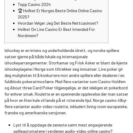
Topp Casino 2024
🏆 Hvilket Er Norges Beste Online Online Casino
2025?
Hvordan Velger Jeg Det Beste Nettcasinoet?
Hvilket On Line Casino Er Best Intended For
Nordmenn?
Ishockey er en intens og underholdende idrett, og norske spillere
satser gjerne på både lokale og internasjonale
ishockeyarrangementer. Storhamar og Frisk Asker er blant de kjente
ishockeylagene i Norge som tiltrekker seg innsatser. Live poker gir
deg muligheten til å konkurrere mot andre spillere eller dealeren i en
fuldblods pokeratmosfære. Med flere varianter som Casino Hold’em
og About three Card Poker tilgjengelige, er det ideligen et pokerbord
for enhver smak. Roulette er en spennende opplevelse der man satser
på hvor en liten kule vil lande på et roterende hjul. Norge casino tilbyr
flere varianter audio-video roulette, inkludert living room europeiske,
franske og amerikanske versjonen.
Lyst til å oppdage de seneste samt mest engasjerende
spilleautomatene i verdenen audio-video online casino?