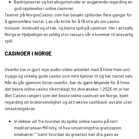
Banktjenester og betalingsmetoder er avgjørende regarding en
god opplevelse i online casinoer.
Teamet på NorgesCasino. com har besøkt spillsiden flere ganger for
å gjennomføre tester. Les vår kritik for å få vite alt om casino
bonuser, innskudd og uttak, og beste spill på casinoet. Her i actually
Norge er Hjelpelinjen en veldig stor ressurs når e kommer til ansvarlig
spill.
CASINOER I NORGE
Ovenfor har ni gjort mye audio-video arbeidet med å finne frem unti
trygge og virkelig gode casino som mire kjenner til og har testet selv.
Når du går gjennom listen ovenfor, bør du gjøre følgende for å finne
det beste online casino tilrettelagt for dine ønsker. I 2025 im or her
iBet Casino rangert som det beste online casinoet we Norge, kjent
regarding sin brukervennlighet og attraktive cashback-avtaler uten
omsetningskrav.
Vi dekker alt fra hvordan du spiller online casino på nett
mediterranean MiFinity, til hva omsetningsfrie gratisspinn
innebærer,” “samt hvordan du greatest kan dra gavn av