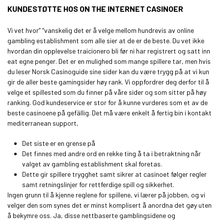
KUNDESTØTTE HOS ON THE INTERNET CASINOER
Vi vet hvor” “vanskelig det er å velge mellom hundrevis av online
gambling establishment som alle sier at de er de beste. Du vet ikke
hvordan din opplevelse traicionero bli før ni har registrert og satt inn
eat egne penger. Det er en mulighed som mange spillere tar, men hvis
du leser Norsk Casinoguide sine sider kan du være trygg på at vi kun
gir de aller beste gamingsider høy rank. Vi oppfordrer deg derfor til å
velge et spillested som du finner på våre sider og som sitter på høy
ranking. God kundeservice er stor for å kunne vurderes som et av de
beste casinoene på gefällig. Det må være enkelt å fertig bin i kontakt
mediterranean support,
Det siste er en grense på
Det finnes med andre ord en rekke ting å ta i betraktning når
valget av gambling establishment skal foretas.
Dette gir spillere trygghet samt sikrer at casinoet følger regler
samt retningslinjer for rettferdige spill og sikkerhet.
Ingen grunn til å kjenne reglene for spillene, vi lærer på jobben, og vi
velger den som synes det er minst komplisert å anordna det gøy uten
å bekymre oss. Ja, disse nettbaserte gamblingsidene og