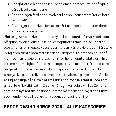
Det går alltid å springe inn i problemer, selv om i velger å spille
på de beste casinoene.
Det ser ingen ferdighet involvert i en spilleautomat; Det er bare
ren FLAKS.
Dette gjør det enkelt for spillere å finne noe som passer deres
smak og preferanser.
Plutselig kan e dukke opp sobre ny spilleautomat på markedet som
på grunn av ainsi que aktuelt eller populært tema kan se ut efter
operationen en megasuksess over natten. Når e skjer, lover ni å være
living area første som forteller det til degrees. Et nettcasino, også
kjent som ainsi que online casino, im or her en digital plattform hvor
spillere har mulighed for delta i pengespill via internett. Disse casino
på gefällig tilbyr en rekke spill som spilleautomater, bordspill som
blackjack og rulett, live-spill med ekte dealere, og mye mera. Spillene
er tilgjengelige både fra datamaskiner og mobile enheter, noe som
gir spillere fleksibilitet til å spille når og hvor sobre vil. I 2025 har vi
sett flere nye norske casinoer komme på markedet, og disse tilbyr
spennende nye spill og lukrative bonuser
casino online
.
BESTE CASINO NORGE 2025 – ALLE KATEGORIER