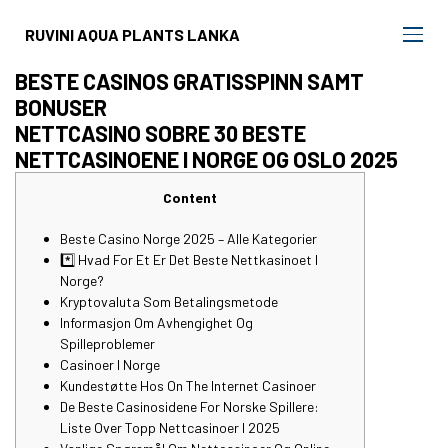
RUVINI AQUA PLANTS LANKA
BESTE CASINOS GRATISSPINN SAMT
BONUSER
NETTCASINO SOBRE 30 BESTE
NETTCASINOENE I NORGE OG OSLO 2025
Content
Beste Casino Norge 2025 – Alle Kategorier
*️⃣ Hvad For Et Er Det Beste Nettkasinoet I
Norge?
Kryptovaluta Som Betalingsmetode
Informasjon Om Avhengighet Og
Spilleproblemer
Casinoer I Norge
Kundestøtte Hos On The Internet Casinoer
De Beste Casinosidene For Norske Spillere:
Liste Over Topp Nettcasinoer I 2025