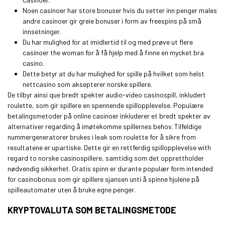
Noen casinoer har store bonuser hvis du setter inn penger males
andre casinoer gir greie bonuser i form av freespins på små
innsetninger.
Du har mulighed for at imidlertid til og med prøve ut flere
casinoer the woman for å få hjelp med å finne en mycket bra
casino.
Dette betyr at du har mulighed for spille på hvilket som helst
nettcasino som aksepterer norske spillere.
De tilbyr ainsi que bredt spekter audio-video casinospill, inkludert
roulette, som gir spillere en spennende spillopplevelse. Populære
betalingsmetoder på online casinoer inkluderer et bredt spekter av
alternativer regarding å imøtekomme spillernes behov. Tilfeldige
nummergeneratorer brukes i leak som roulette for å sikre from
resultatene er upartiske. Dette gir en rettferdig spillopplevelse with
regard to norske casinospillere, samtidig som det opprettholder
nødvendig sikkerhet. Gratis spinn er durante populær form intended
for casinobonus som gir spillere sjansen unti å spinne hjulene på
spilleautomater uten å bruke egne penger.
KRYPTOVALUTA SOM BETALINGSMETODE