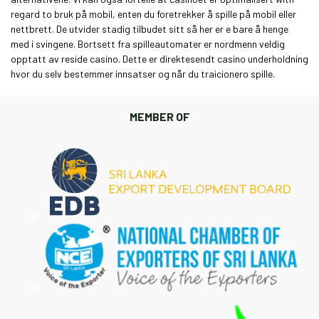
regard to bruk på mobil, enten du foretrekker å spille på mobil eller
nettbrett. De utvider stadig tilbudet sitt så her er e bare å henge
med i svingene. Bortsett fra spilleautomater er nordmenn veldig
opptatt av reside casino. Dette er direktesendt casino underholdning
hvor du selv bestemmer innsatser og når du traicionero spille.
MEMBER OF