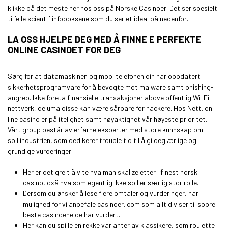
klikke på det meste her hos oss på Norske Casinoer. Det ser spesielt
tilfelle scientif infoboksene som du ser et ideal på nedenfor.
LA OSS HJELPE DEG MED Å FINNE E PERFEKTE
ONLINE CASINOET FOR DEG
Sørg for at datamaskinen og mobiltelefonen din har oppdatert
sikkerhetsprogramvare for å bevogte mot malware samt phishing-
angrep. Ikke foreta finansielle transaksjoner above offentlig Wi-Fi-
nettverk, de uma disse kan være sårbare for hackere. Hos Nett. on
line casino er pålitelighet samt nøyaktighet vår høyeste prioritet.
Vårt group består av erfarne eksperter med store kunnskap om
spillindustrien, som dedikerer trouble tid til å gi deg ærlige og
grundige vurderinger.
Her er det greit å vite hva man skal ze etter i finest norsk
casino, oxå hva som egentlig ikke spiller særlig stor rolle.
Dersom du ønsker å lese flere omtaler og vurderinger, har
mulighed for vi anbefale casinoer. com som alltid viser til sobre
beste casinoene de har vurdert.
Her kan du spille en rekke varianter av klassikere, som roulette