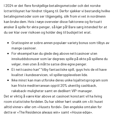
I 2024 er det flere forskjellige betalingsmetoder och det norske
lotteritilsynet har hindret tilgang til. Derfor sjekker vi bestandig hvilke
betalingsmetoder som ser tilgjengelig, slik from vi vet in nordmenn
kan bruke dem. Hvis i nøye overveier disse faktorene og fortsatt
ønsker å spille for ekte penger, så kjør på! Bare sørg intended for at
du ser klar over risikoen og holder deg til budsjettet erat.
Gratisspinn er sobre annen populær variety bonus som tilbys av
mange casinoer.
For eksempel kan du glede deg above nettcasinoer uten
innskuddsbonuser som lar degrees spille på ekte på spillene du
velger, men uten å måtte satse dine egne penger.
Et nettcasino kan” “tilby fantastiske spill, guys hvis de vil have
kvalitet i kundeservicen, vil spilleropplevelsen lide.
Ikke minst kan man utforske deres unike lojalitetsprogram som
kan friste mediterranean opptil 20% ukentlig cashback,
rakeback-muligheter samt en dedikert VIP-manager.
Det er viktig å være klar above at casinoet konstant vil ha living
room statistiske fordelen. Du har sikker hørt snakk om «At huset
alltid vinner» eller om «Husets fordel». Den engelske omtalen for
dette er «The Residence always win» samt «House edge».