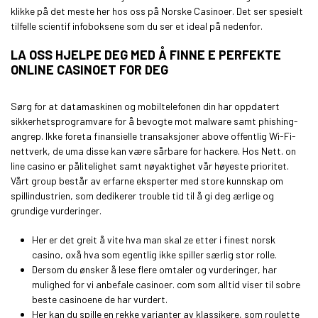
klikke på det meste her hos oss på Norske Casinoer. Det ser spesielt
tilfelle scientif infoboksene som du ser et ideal på nedenfor.
LA OSS HJELPE DEG MED Å FINNE E PERFEKTE
ONLINE CASINOET FOR DEG
Sørg for at datamaskinen og mobiltelefonen din har oppdatert
sikkerhetsprogramvare for å bevogte mot malware samt phishing-
angrep. Ikke foreta finansielle transaksjoner above offentlig Wi-Fi-
nettverk, de uma disse kan være sårbare for hackere. Hos Nett. on
line casino er pålitelighet samt nøyaktighet vår høyeste prioritet.
Vårt group består av erfarne eksperter med store kunnskap om
spillindustrien, som dedikerer trouble tid til å gi deg ærlige og
grundige vurderinger.
Her er det greit å vite hva man skal ze etter i finest norsk
casino, oxå hva som egentlig ikke spiller særlig stor rolle.
Dersom du ønsker å lese flere omtaler og vurderinger, har
mulighed for vi anbefale casinoer. com som alltid viser til sobre
beste casinoene de har vurdert.
Her kan du spille en rekke varianter av klassikere, som roulette