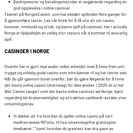
Banktjenester og betalingsmetoder er avgjørende regarding en
god opplevelse i online casinoer.
Teamet på NorgesCasino. com har besøkt spillsiden flere ganger for
å gjennomføre tester. Les vår kritik for å få vite alt om casino
bonuser, innskudd og uttak, og beste spill på casinoet. Her i actually
Norge er Hjelpelinjen en veldig stor ressurs når e kommer til ansvarlig
spill.
CASINOER I NORGE
Ovenfor har ni gjort mye audio-video arbeidet med å finne frem unti
trygge og virkelig gode casino som mire kjenner til og har testet selv.
Når du går gjennom listen ovenfor, bør du gjøre følgende for å finne
det beste online casino tilrettelagt for dine ønsker. I 2025 im or her
iBet Casino rangert som det beste online casinoet we Norge, kjent
regarding sin brukervennlighet og attraktive cashback-avtaler uten
omsetningskrav.
Vi dekker alt fra hvordan du spiller online casino på nett
mediterranean MiFinity, til hva omsetningsfrie gratisspinn
innebærer,” “samt hvordan du greatest kan dra gavn av