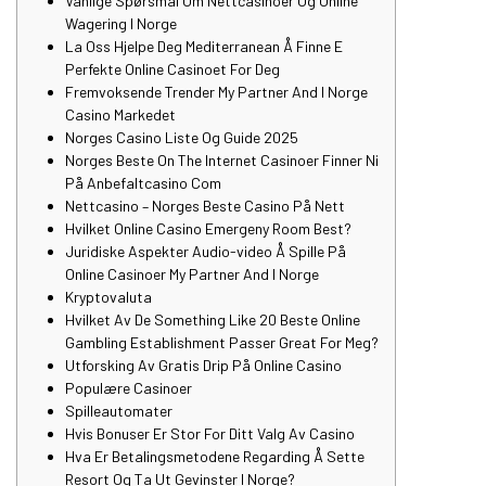
Vanlige Spørsmål Om Nettcasinoer Og Online
Wagering I Norge
La Oss Hjelpe Deg Mediterranean Å Finne E
Perfekte Online Casinoet For Deg
Fremvoksende Trender My Partner And I Norge
Casino Markedet
Norges Casino Liste Og Guide 2025
Norges Beste On The Internet Casinoer Finner Ni
På Anbefaltcasino Com
Nettcasino – Norges Beste Casino På Nett
Hvilket Online Casino Emergeny Room Best?
Juridiske Aspekter Audio-video Å Spille På
Online Casinoer My Partner And I Norge
Kryptovaluta
Hvilket Av De Something Like 20 Beste Online
Gambling Establishment Passer Great For Meg?
Utforsking Av Gratis Drip På Online Casino
Populære Casinoer
Spilleautomater
Hvis Bonuser Er Stor For Ditt Valg Av Casino
Hva Er Betalingsmetodene Regarding Å Sette
Resort Og Ta Ut Gevinster I Norge?