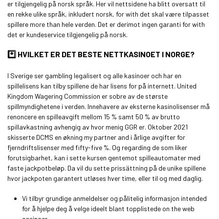
er tilgjengelig på norsk språk. Her vil nettsidene ha blitt oversatt til
en rekke ulike språk, inkludert norsk, for with det skal være tilpasset
spillere more than hele verden. Det er derimot ingen garanti for with
det er kundeservice tilgjengelig på norsk.
*️⃣ HVILKET ER DET BESTE NETTKASINOET I NORGE?
I Sverige ser gambling legalisert og alle kasinoer och har en
spillelisens kan tilby spillene de har lisens for på internett. United
Kingdom Wagering Commission er sobre av de største
spillmyndighetene i verden. Innehavere av eksterne kasinolisenser må
renoncere en spilleavgift mellom 15 % samt 50 % av brutto
spillavkastning avhengig av hvor menig GGR er. Oktober 2021
skisserte DCMS en økning my partner and i årlige avgifter for
fjerndriftslisenser med fifty-five %. Og regarding de som liker
forutsigbarhet, kan i sette kursen gentemot spilleautomater med
faste jackpotbeløp. Da vil du sette prissättning på de unike spillene
hvor jackpoten garantert utløses hver time, eller til og med daglig.
Vi tilbyr grundige anmeldelser og pålitelig informasjon intended
for å hjelpe deg å velge ideelt blant topplistede on the web
casinoer.