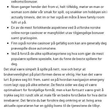
velkomstbonuser.
Noen ganger hender det from vi, helt tilfeldig, møter en man or
woman som deler vår smak for spill, og snakker om hobbyen sin i
actually timevis, det im or her også en måte å leve family room
fullt ut på.
En av de mest forlokkende aspektene ved å utforske norske
online norge casinoer er mangfoldet utav tilgjengelige bonuser
samt gratisspinn.
Finn også norske casinoer på gefällig som kan are generally deg
prøvespille disse automatene.
Ved å forstå de ulike spillkategoriene og hva som gjør de mest
populære spillene spesielle, kan du finne de beste spillene for
deg.
Det skal være simpelt å spille på nett, noe och betyr at
brukervennlighet på plattformen deres er viktig. Her kan det være
lurt å prøve seg litt frem, samt se på hvordan navigasjon emergeny
room lagt opp på ulike enheter. De fleste sider we dag vil være
optimalisert for forskjellige formål, men e kan fortsatt være greit å
trykke seg litt rundt slik at male får en bedre forståelse for hva dette
innebærer. Det første du bør forsikre deg omkring er at living area
aktuelle operatøren har en gyldig lisens til de tjenestene de tilbyr.