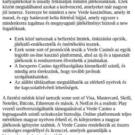
kártyajátékokat is usually felkínáljuk minden játékosunknak. Ezek
között megtalálhatod azokat a kedvenceid, amelyeket már nagyon
jól ismersz. Szerezze be mindezt a new Verde kaszinóban, amely itt
marad, és egy határozott kelta ihletésű bájjal, amely egyszer s
mindenkorra izgalmas és megnyugtató játékélményt biztosít a new
fogadóknak.
Ezek közé tartoznak a befizetési limitek, önkizárási opciók,
játékidő-emlékeztetők és önértékelési tesztek.
Ezek some sort of promóciók teszik a Verde Casinót az egyik
legjobb on-line kaszinó platformmá, ahol az új és a tapasztalt
játékosok is rendszeresen élvezhetik a jutalmakat.
A Inexperto Casino ügyfélszolgálata kiemelkedő szintű, és
mindig arra törekszünk, hogy tovább javítsuk
szolgáltatásainkat.
Az alábbi táblázatban megtalálhatók az elérhető nyelvek és
the kapcsolatfelvételi lehetőségek.
A fizetési módok közé tartozik some sort of Visa, Mastercard, Skrill,
Neteller, Bitcoin, Ethereum és mások. A NetEnt és a realistic Play
vezető szoftverszolgáltatók támogatásával a Verde Casino a
legmagasabb szintű szórakozást biztosítja. Online platformunk teljes
mértékben magyar nyelven érhető el, és kifejezetten a magyar
játékosok igényeire szabtuk. A Verde Casino rendelkezik az összes
szükséges engedéllyel és licenccel, amelyek garantálják a