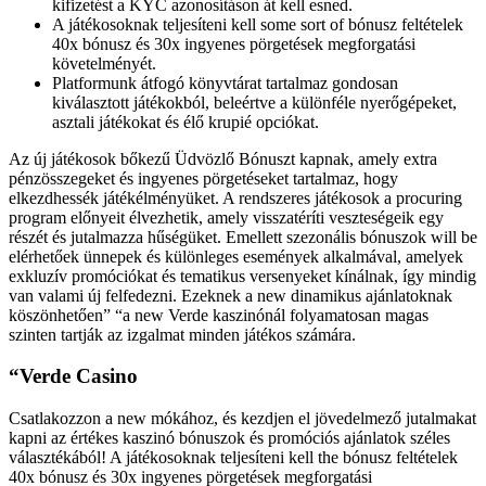
kifizetést a KYC azonosításon át kell esned.
A játékosoknak teljesíteni kell some sort of bónusz feltételek
40x bónusz és 30x ingyenes pörgetések megforgatási
követelményét.
Platformunk átfogó könyvtárat tartalmaz gondosan
kiválasztott játékokból, beleértve a különféle nyerőgépeket,
asztali játékokat és élő krupié opciókat.
Az új játékosok bőkezű Üdvözlő Bónuszt kapnak, amely extra
pénzösszegeket és ingyenes pörgetéseket tartalmaz, hogy
elkezdhessék játékélményüket. A rendszeres játékosok a procuring
program előnyeit élvezhetik, amely visszatéríti veszteségeik egy
részét és jutalmazza hűségüket. Emellett szezonális bónuszok will be
elérhetőek ünnepek és különleges események alkalmával, amelyek
exkluzív promóciókat és tematikus versenyeket kínálnak, így mindig
van valami új felfedezni. Ezeknek a new dinamikus ajánlatoknak
köszönhetően” “a new Verde kaszinónál folyamatosan magas
szinten tartják az izgalmat minden játékos számára.
“Verde Casino
Csatlakozzon a new mókához, és kezdjen el jövedelmező jutalmakat
kapni az értékes kaszinó bónuszok és promóciós ajánlatok széles
választékából! A játékosoknak teljesíteni kell the bónusz feltételek
40x bónusz és 30x ingyenes pörgetések megforgatási