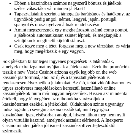
Ebben a kaszinóban számos nagyszerű bónusz és játékok
széles választáka vár minden játékost!
Tapasztalataink szerint a támogatás barátságos és hatékony, az
ügynökök pedig angol, német, lengyel, japán, portugál,
spanyol és orosz nyelven állnak rendelkezésre.
Amint megszereznek egy meghatározott számú comp pontot,
a játékosok automatikusan szintet lépnek, és megkapják a
szintjüknek megfelelő kijelölt státuszt.
Csak tegye meg a tétet, forgassa meg a new tárcsákat, és várja
meg, hogy megérkezik-e egy vagyon.
Sok játékban különleges ingyenes pörgetések is találhatóak,
amelyek extra izgalmat nyújtanak a játék során. Ezek the promóciók
teszik a new Verde Casinót arizona egyik legjobb on the web
kaszinó platformmá, ahol az új és a tapasztalt játékosok is
rendszeresen élvezhetik a jutalmakat. Az élő, tehát videófolyamon és
ügyes szoftveres megoldásokon keresztül használható online
kaszinójátékok mum már nagyon népszerűek. Hiszen azt mindenki
értékeli, hogy lényegében az otthonukba varázsoljuk a
kaszinótermet ezekkel a játékokkal. Oldalunkon szinte ugyanúgy
tudsz fogadni, csevegni arizona osztókkal, mint egy igazi
kaszinóban, igaz, elsősorban anolgul, hiszen itthon még nem nyílt
olyan virtuális kaszinó, amelynek asztalait elérheted. A Inexperto
Casino minden játéka jól ismert kaszinószoftver-fejlesztőktől
származik.