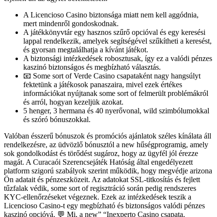
A Licencioso Casino biztonsága miatt nem kell aggódnia,
mert mindenről gondoskodnak.
A játékkönyvtár egy hasznos szűrő opcióval és egy keresési
lappal rendelkezik, amelyek segítségével szűkítheti a keresést,
és gyorsan megtalálhatja a kívánt játékot.
A biztonsági intézkedések robosztusak, így ez a valódi pénzes
kaszinó biztonságos és megbízható választás.
📧 Some sort of Verde Casino csapataként nagy hangsúlyt
fektetünk a játékosok panaszaira, mivel ezek értékes
információkat nyújtanak some sort of felmerült problémákról
és arról, hogyan kezeljük azokat.
5 henger, 3 hermana és 40 nyerővonal, wild szimbólumokkal
és szóró bónuszokkal.
Valóban ésszerű bónuszok és promóciós ajánlatok széles kínálata áll
rendelkezésre, az üdvözlő bónusztól a new hűségprogramig, amely
sok gondolkodást és törődést sugároz, hogy az ügyfél jól érezze
magát. A Curacaói Szerencsejáték Hatóság által engedélyezett
platform szigorú szabályok szerint működik, hogy megvédje arizona
Ön adatait és pénzeszközeit. Az adatokat SSL-titkosítás és fejlett
tűzfalak védik, some sort of regisztráció során pedig rendszeres
KYC-ellenőrzéseket végeznek. Ezek az intézkedések teszik a
Licencioso Casino-t egy megbízható és biztonságos valódi pénzes
kaszinó opcióvá. 💬 Mi, a new” “Inexperto Casino csapata,