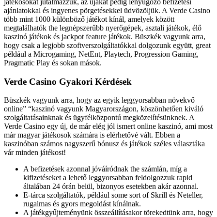
játékosokat jutalmazzuk, az újakat pedig lenyűgöző befizetési
ajánlatokkal és ingyenes pörgetésekkel üdvözöljük. A Verde Casino
több mint 1000 különböző játékot kínál, amelyek között
megtalálhatók the legnépszerűbb nyerőgépek, asztali játékok, élő
kaszinó játékok és jackpot feature játékok. Büszkék vagyunk arra,
hogy csak a legjobb szoftverszolgáltatókkal dolgozunk együtt, great
például a Microgaming, NetEnt, Playtech, Progression Gaming,
Pragmatic Play és sokan mások.
Verde Casino Gyakori Kérdések
Büszkék vagyunk arra, hogy az egyik leggyorsabban növekvő
online” “kaszinó vagyunk Magyarországon, köszönhetően kiváló
szolgáltatásainknak és ügyfélközpontú megközelítésünknek. A
Verde Casino egy új, de már elég jól ismert online kaszinó, ami most
már magyar játékosok számára is elérhetővé vált. Ebben a
kaszinóban számos nagyszerű bónusz és játékok széles választáka
vár minden játékost!
A befizetések azonnal jóváíródnak the számlán, míg a
kifizetéseket a lehető leggyorsabban feldolgozzuk rapid
általában 24 órán belül, bizonyos esetekben akár azonnal.
E-tárca szolgáltatók, például some sort of Skrill és Neteller,
rugalmas és gyors megoldást kínálnak.
A játékgyűjteményünk összeállításakor törekedtünk arra, hogy