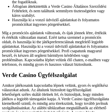
the fogadóknak.
Átfogóan áttekintettük a Verde Casino Általános Szerződési
Feltételeit, és nem találtunk semmilyen tisztességtelen vagy
káros szabályt.
Használja ki a vonzó üdvözlő ajánlatokat és folyamatos
promóciókat ingyenes pörgetésekkel.
Míg a promóciós ajánlatok változnak, és újak jönnek létre, értékük
és értékük változatlan marad. Ezért tartsa szemmel a promóciós
oldalt, és használja ki the játékpreferenciáinak megfelelő legjobb
ajánlatokat. Használja ki a vonzó üdvözlő ajánlatokat és folyamatos
promóciókat ingyenes pörgetésekkel. Profi csapatunk magyarul
beszél, és készen áll segíteni bármilyen kérdésben vagy
problémában. Kapcsolatba léphet velünk élő chaten, e-mailben vagy
telefonon, és mindig gyors és hasznos választ biztosítunk.
Verde Casino Ügyfélszolgálat
Amikor játékosaink kapcsolatba lépnek velünk, gyors és segítőkész
válaszokat adunk. Az általunk biztosított ügyfélszolgálati
lehetőségek széles skálát ölelnek fel, és biztosítjuk, hogy minden
játékos a legjobb támogatást kapja. A Verde Casino ügyfélszolgálata
kiemelkedő szintű, és mindig arra törekszünk, hogy tovább javítsuk
szolgáltatásainkat. Az alábbi táblázatban megtalálhatók az elérhető