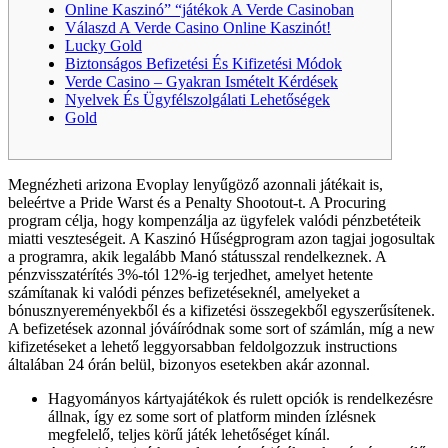
Online Kaszinó” “játékok A Verde Casinoban
Válaszd A Verde Casino Online Kaszinót!
Lucky Gold
Biztonságos Befizetési És Kifizetési Módok
Verde Casino – Gyakran Ismételt Kérdések
Nyelvek És Ügyfélszolgálati Lehetőségek
Gold
Megnézheti arizona Evoplay lenyűgöző azonnali játékait is,
beleértve a Pride Warst és a Penalty Shootout-t. A Procuring
program célja, hogy kompenzálja az ügyfelek valódi pénzbetéteik
miatti veszteségeit. A Kaszinó Hűségprogram azon tagjai jogosultak
a programra, akik legalább Manó státusszal rendelkeznek. A
pénzvisszatérítés 3%-tól 12%-ig terjedhet, amelyet hetente
számítanak ki valódi pénzes befizetéseknél, amelyeket a
bónusznyereményekből és a kifizetési összegekből egyszerűsítenek.
A befizetések azonnal jóváíródnak some sort of számlán, míg a new
kifizetéseket a lehető leggyorsabban feldolgozzuk instructions
általában 24 órán belül, bizonyos esetekben akár azonnal.
Hagyományos kártyajátékok és rulett opciók is rendelkezésre
állnak, így ez some sort of platform minden ízlésnek
megfelelő, teljes körű játék lehetőséget kínál.