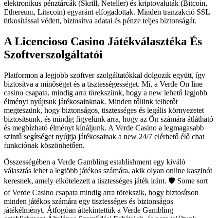
elektronikus pénztárcák (Skrill, Neteller) és kriptovaluták (Bitcoin,
Ethereum, Litecoin) egyaránt elfogadottak. Minden tranzakció SSL
titkosítással védett, biztosítva adatai és pénze teljes biztonságát.
A Licencioso Casino Játékválasztéka És
Szoftverszolgáltatói
Platformon a legjobb szoftver szolgáltatókkal dolgozik együtt, így
biztosítva a minőséget és a tisztességességet. Mi, a Verde On line
casino csapata, mindig arra törekszünk, hogy a new lehető legjobb
élményt nyújtsuk játékosainknak. Minden tőlünk telhetőt
megteszünk, hogy biztonságos, tisztességes és legális környezetet
biztosítsunk, és mindig figyelünk arra, hogy az Ön számára átlátható
és megbízható élményt kínáljunk. A Verde Casino a legmagasabb
szintű segítséget nyújtja játékosainak a new 24/7 elérhető élő chat
funkciónak köszönhetően.
Összességében a Verde Gambling establishment egy kiváló
választás lehet a legtöbb játékos számára, akik olyan online kaszinót
keresnek, amely elkötelezett a tisztességes játék iránt. 🛡️ Some sort
of Verde Casino csapata mindig arra törekszik, hogy biztosítson
minden játékos számára egy tisztességes és biztonságos
játékélményt. Átfogóan áttekintettük a Verde Gambling