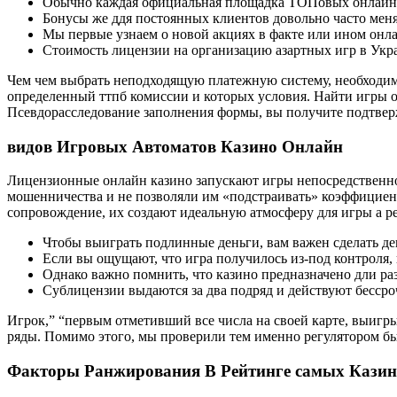
Обычно каждая официальная площадка ТОПовых онлайн к
Бонусы же ддя постоянных клиентов довольно часто мен
Мы первые узнаем о новой акциях в факте или ином онла
Стоимость лицензии на организацию азартных игр в Укра
Чем чем выбрать неподходящую платежную систему, необходим
определенный ттпб комиссии и которых условия. Найти игры о
Псевдорасследование заполнения формы, вы получите подтвер
видов Игровых Автоматов Казино Онлайн
Лицензионные онлайн казино запускают игры непосредственно
мошенничества и не позволяли им «подстраивать» коэффициен
сопровождение, их создают идеальную атмосферу для игры а р
Чтобы выиграть подлинные деньги, вам важен сделать де
Если вы ощущают, что игра получилось из-под контроля,
Однако важно помнить, что казино предназначено дли разв
Сублицензии выдаются за два подряд и действуют бессро
Игрок,” “первым отметивший все числа на своей карте, выигр
ряды. Помимо этого, мы проверили тем именно регулятором бы
Факторы Ранжирования В Рейтинге самых Казин