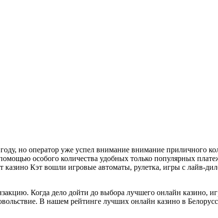
о году, но оператор уже успел внимание внимание приличного к
 с помощью особого количества удобных только популярных пла
 казино Кэт вошли игровые автоматы, рулетка, игры с лайв-дилер
анзакцию. Когда дело дойти до выбора лучшего онлайн казино, 
 удовольствие. В нашем рейтинге лучших онлайн казино в Белору