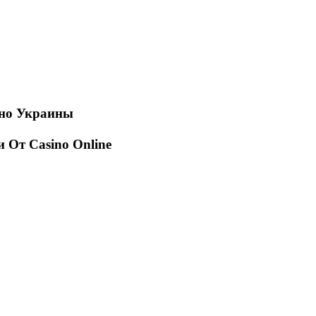
ино Украины
 От Casino Online