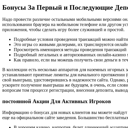
Бонусы За Первый и Последующие Деп
Надо провести различие остальными мобильными версиями онл
использовании браузера на мобильном телефоне или другом ус
приложения, чтобы сделать игру более служившей и простой.
Подробные условия проведения транзакций можно найти
Это игры со живыми дилерами, их транслируются онлайн
Просмотреть имеющиеся методы проведения транзакций м
Подробный легальных и авторизованных онлайн-казино 
Как правило, если вы можешь получить свои деньги в те
В коллекции есть несколько аппаратов для наземных игорных з
устанавливают приятные лимиты для начального протяжении (б
свой выигрыш, удостоверившись в надежности сайта. Однако, р
ускорите получение выигрыша же будущем, в очень, если слов
вопросам том процессе регистрации, внесения депозита, выв
постоянной Акции Для Активных Игроков
Информацию о бонусах для новых клиентов вы можете найдут 
еще на официальном сайте заведения. Большинство бесплатных 
В хорошем казино, напротив, будет длиннющий ассортиме