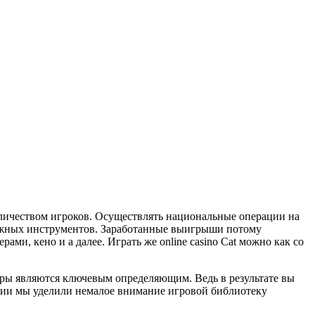
оличеством игроков. Осуществлять национальные операции на
тежных инструментов. Заработанные выигрыши потому
ами, кено и а далее. Играть же online casino Cat можно как со
игры являются ключевым определяющим. Ведь в результате вы
ссии мы уделили немалое внимание игровой библиотеку