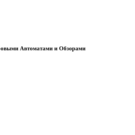
гровыми Автоматами и Обзорами