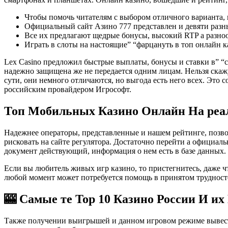
Чтобы помочь читателям с выбором отличного варианта,
Официальный сайт Азино 777 представлен и девяти разн
Все их предлагают щедрые бонусы, высокий RTP а разноо
Играть в слоты на настоящие” “фарцануть в топ онлайн к
Lex Casino предложил быстрые выплаты, бонусы и ставки в” “
надежно защищена же не передается одним лицам. Нельзя скажу
сути, они немного отличаются, но выгода есть него всех. Эт
российским провайдером Игрософт.
Топ Мобильных Казино Онлайн На реа
Надежнее операторы, представленные и нашем рейтинге, позв
рисковать на сайте регулятора. Достаточно перейти а официал
документ действующий, информация о нем есть в базе данных.
Если вы любитель живых игр казино, то пристегнитесь, даже ч
любой момент может потребуется помощь в принятом трудност
🎰 Самые те Top 10 Казино России И и
Также получении выигрышей и данном игровом режиме вывести