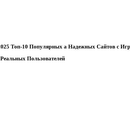
 2025 Топ-10 Популярных а Надежных Сайтов с И
 Реальных Пользователей