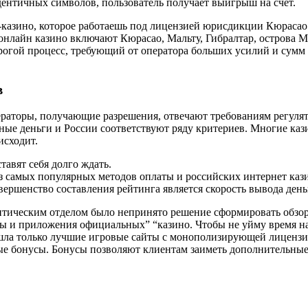
ентичных символов, пользователь получает выигрыш на счет.
н-казино, которое работаешь под лицензией юрисдикции Кюрасао
нлайн казино включают Кюрасао, Мальту, Гибралтар, острова М
орогой процесс, требующий от оператора больших усилий и сумм
в
ператоры, получающие разрешения, отвечают требованиям регул
ьные деньги и России соответствуют ряду критериев. Многие ка
исходит.
тавят себя долго ждать.
з самых популярных методов оплаты и российских интернет каз
ршенство составления рейтинга является скорость вывода деньг
итическим отделом было непринято решение сформировать обзор
йты и приложения официальных” “казино. Чтобы не уйму время н
шла только лучшие игровые сайты с монополизирующей лиценз
е бонусы. Бонусы позволяют клиентам заиметь дополнительные 