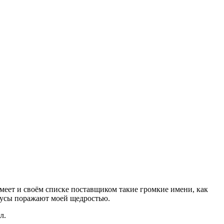
меет и своём списке поставщиком такие громкие имени, как
онусы поражают моей щедростью.
л.