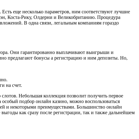
. Есть еще несколько параметров, ним соответствуют лучшие
эн, Коста-Рику, Олдерни и Великобританию. Процедура
 вложений. В одна связи, легальным компаниям гораздо
ятора. Они гарантированно выплачивают выигрыши и
зино предлагают бонусы а регистрацию и ним депозиты. Но,
ино.
и на счет.
 слотов. Небольшая коллекция позволит получить первое
а особый подбор онлайн казино, можно воспользоваться
ией и некоторыми преимуществами. Большинство онлайн
выгоды как сразу после регистрации, так и также дальнейшем