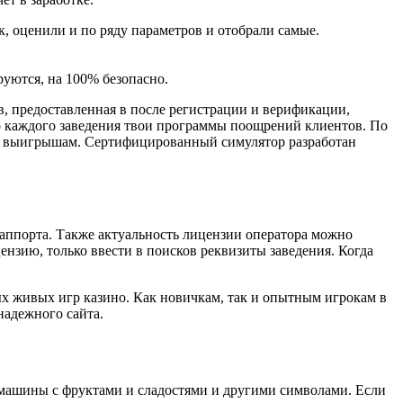
 оценили и по ряду параметров и отобрали самые.
руются, на 100% безопасно.
, предоставленная в после регистрации и верификации,
ко каждого заведения твои программы поощрений клиентов. По
еки выигрышам. Сертифицированный симулятор разработан
аппорта. Также актуальность лицензии оператора можно
ензию, только ввести в поисков реквизиты заведения. Когда
ых живых игр казино. Как новичкам, так и опытным игрокам в
надежного сайта.
 машины с фруктами и сладостями и другими символами. Если