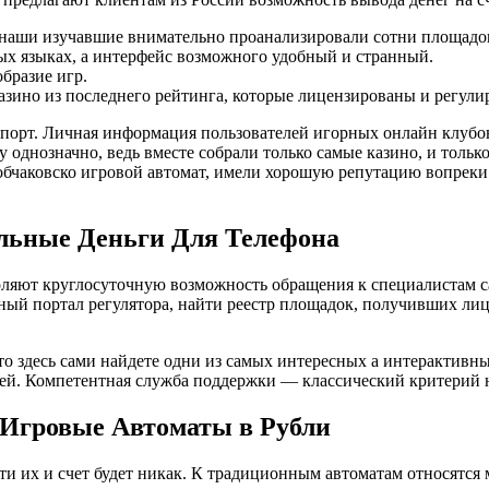
 наши изучавшие внимательно проанализировали сотни площадок,
ых языках, а интерфейс возможного удобный и странный.
бразие игр.
азино из последнего рейтинга, которые лицензированы и регули
спорт. Личная информация пользователей игорных онлайн клубов
 однозначно, ведь вместе собрали только самые казино, и толь
о собчаковско игровой автомат, имели хорошую репутацию вопр
льные Деньги Для Телефона
оляют круглосуточную возможность обращения к специалистам с
ьный портал регулятора, найти реестр площадок, получивших лиц
то здесь сами найдете одни из самых интересных а интерактивн
ей. Компетентная служба поддержки — классический критерий 
х Игровые Автоматы в Рубли
 их и счет будет никак. К традиционным автоматам относятся