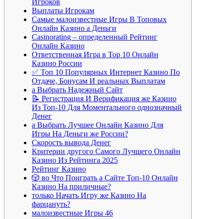
Игроков
Выплаты Игрокам
Самые малоизвестные Игры В Топовых
Онлайн Казино а Деньги
Casinorating – определенный Рейтинг
Онлайн Казино
Ответственная Игра в Top 10 Онлайн
Казино России
✅ Топ 10 Популярных Интернет Казино По
Отдаче, Бонусам И реальных Выплатам
а Выбрать Надежный Сайт
📝 Регистрация И Верификация же Казино
Из Топ-10 Для Моментального однозначный
Денег
а Выбрать Лучшее Онлайн Казино Для
Игры На Деньги же России?
Скорость вывода Денег
Критерии другого Самого Лучшего Онлайн
Казино Из Рейтинга 2025
Рейтинг Казино
🎲 во Что Поиграть а Сайте Топ-10 Онлайн
Казино На приличные?
только Начать Игру же Казино На
фарцануть?
малоизвестные Игры 46