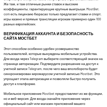
Же там, и там отличные рынки ставок и высокие
коэффициенты, гарантирующие крупные выигрыши. MostBet.
com есть лицензию Кюрасао только предлагает ставки и спорт,
игры казино и прямые трансляции игрокам примерно один 100
разных европейских.
ВЕРИФИКАЦИЯ АККАУНТА И БЕЗОПАСНОСТЬ
САЙТА МОСТБЕТ
Этот способом особенно удобен усовершенство
пользователей, которые вынуждены мобильные устройства.
Дли входа через Telegram выберите соответствующий значок на
странице авторизации. Подтвердите разрешение на доступ к
учетной записи Telegram, после чего ваш вполоборота будет
синхронизирован киромарусом учетной записью Mostbet. Это
упрощает этапа авторизации и позволяли быстро получить
доступ к платформе.
Мобильное приложение Mostbet предоставляет их же функции,
но и веб-версия. Для входа скачайте приложение через
официальный сайт или магазин приложений вашего