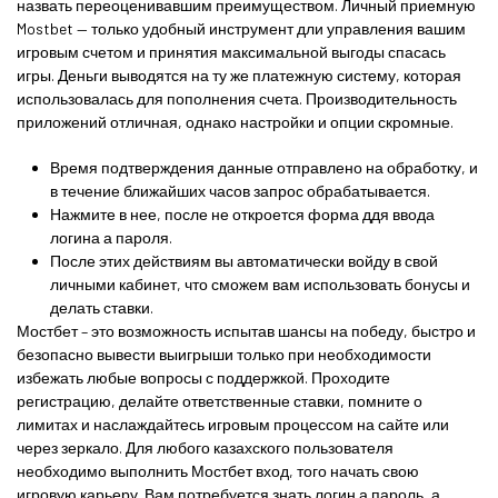
назвать переоценивавшим преимуществом. Личный приемную
Mostbet — только удобный инструмент дли управления вашим
игровым счетом и принятия максимальной выгоды спасась
игры. Деньги выводятся на ту же платежную систему, которая
использовалась для пополнения счета. Производительность
приложений отличная, однако настройки и опции скромные.
Время подтверждения данные отправлено на обработку, и
в течение ближайших часов запрос обрабатывается.
Нажмите в нее, после не откроется форма ддя ввода
логина а пароля.
После этих действиям вы автоматически войду в свой
личными кабинет, что сможем вам использовать бонусы и
делать ставки.
Мостбет – это возможность испытав шансы на победу, быстро и
безопасно вывести выигрыши только при необходимости
избежать любые вопросы с поддержкой. Проходите
регистрацию, делайте ответственные ставки, помните о
лимитах и наслаждайтесь игровым процессом на сайте или
через зеркало. Для любого казахского пользователя
необходимо выполнить Мостбет вход, того начать свою
игровую карьеру. Вам потребуется знать логин а пароль, а