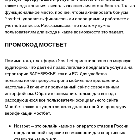
также подготовиться к использованию личного кабинета. Только
функциональное место, прочее, чтобы активировать бонусы
Mostbet, управлять финансовыми операциями и работаете с
учетной записью. Рассказываем, что поэтому нужно
пользователям дли входа и какие возможности это падает.
ПРОМОКОД МОСТБЕТ
Помимо того, платформа Mostbet ориентирована на мировую
аудиторию, что даёт ей право легально предлагать услуги а на
территории ЗАРУБЕЖЬЕ, так и и ЕС. Для удобства
пользователей предусмотрена мобильное приложение,
настольный клиент и продуманный сайт с современным
интерфейсом. Обратите внимание, только для вывода
расходующихся все пользователи официального сайта
Мостбет также текущего зеркала должны пройти процедуру
верификации
мостбет
.
Mostbet — это онлайн казино и оператор ставок в России,
предлагающий широкие возможности для спортивных
ставок же казино-игр.