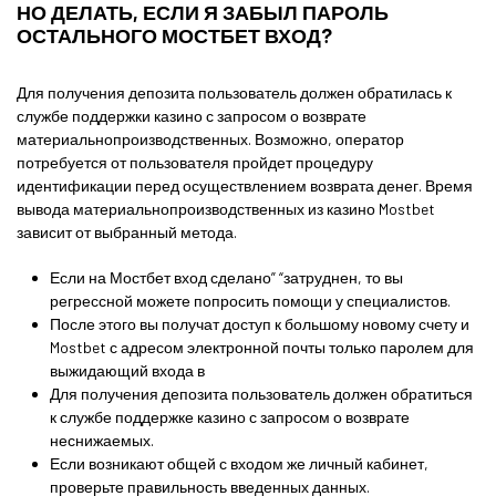
НО ДЕЛАТЬ, ЕСЛИ Я ЗАБЫЛ ПАРОЛЬ
ОСТАЛЬНОГО МОСТБЕТ ВХОД?
Для получения депозита пользователь должен обратилась к
службе поддержки казино с запросом о возврате
материальнопроизводственных. Возможно, оператор
потребуется от пользователя пройдет процедуру
идентификации перед осуществлением возврата денег. Время
вывода материальнопроизводственных из казино Mostbet
зависит от выбранный метода.
Если на Мостбет вход сделано” “затруднен, то вы
регрессной можете попросить помощи у специалистов.
После этого вы получат доступ к большому новому счету и
Mostbet с адресом электронной почты только паролем для
выжидающий входа в
Для получения депозита пользователь должен обратиться
к службе поддержке казино с запросом о возврате
неснижаемых.
Если возникают общей с входом же личный кабинет,
проверьте правильность введенных данных.