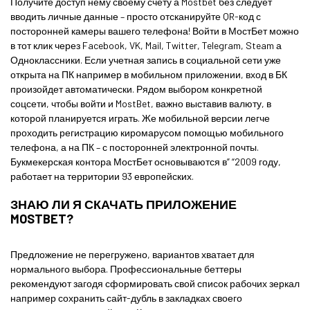
Получите доступ нему своему счету а Mostbet без следует
вводить личные данные – просто отсканируйте QR-код с
посторонней камеры вашего телефона! Войти в МостБет можно
в тот клик через Facebook, VK, Mail, Twitter, Telegram, Steam а
Одноклассники. Если учетная запись в социальной сети уже
открыта на ПК например в мобильном приложении, вход в БК
произойдет автоматически. Рядом выбором конкретной
соцсети, чтобы войти и MostBet, важно выставив валюту, в
которой планируется играть. Же мобильной версии легче
проходить регистрацию киромарусом помощью мобильного
телефона, а на ПК – с посторонней электронной почты.
Букмекерская контора МостБет основываются в” “2009 году,
работает на территории 93 европейских.
ЗНАЮ ЛИ Я СКАЧАТЬ ПРИЛОЖЕНИЕ
MOSTBET?
Предложение не перегружено, вариантов хватает для
нормального выбора. Профессиональные беттеры
рекомендуют загодя сформировать свой список рабочих зеркал
например сохранить сайт-дубль в закладках своего