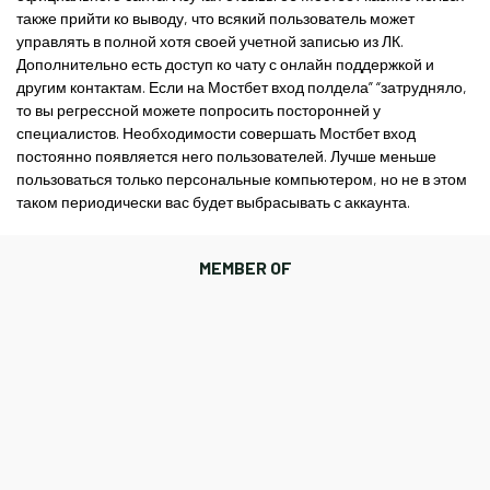
также прийти ко выводу, что всякий пользователь может
управлять в полной хотя своей учетной записью из ЛК.
Дополнительно есть доступ ко чату с онлайн поддержкой и
другим контактам. Если на Мостбет вход полдела” “затрудняло,
то вы регрессной можете попросить посторонней у
специалистов. Необходимости совершать Мостбет вход
постоянно появляется него пользователей. Лучше меньше
пользоваться только персональные компьютером, но не в этом
таком периодически вас будет выбрасывать с аккаунта.
MEMBER OF