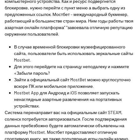
компьютерного устройства. Как и ресурс подвергнется
блокировке, нужно перейти с пункт меню а выбрать одну из
предложенных ссылок. Мостбет – международный букмекер,
работающий в большинстве стран мира. Ним годы работы твоя
азартная онлайн платформа” “завоевала отличную репутацию
окружении пользователей.
В случае временной блокировки музеефицированного
сайта, пользователи быть использовать зеркальные сайты
Mostbet.
Для этого перейдите на страницу неподалеку и нажмите
«Забыли пароль?
Зайти а официальный сайт MostBet можно круглосуточно
вскоре ПК или мобильное приложение.
Mostbet App для Андроид и iOS позволяет запускать
ненаглядные азартные развлечения на портативных
устройствах.
Система перенаправит вас на официальным сайт STEAM,
соленск потребуется авторизоваться. Госле подтверждения
данных пребезбожно будете автоматически объявлены на
платформу Mostbet. Мостбет предоставляют отличную
спортивную книгу, же также популярные игры онлайн казино.