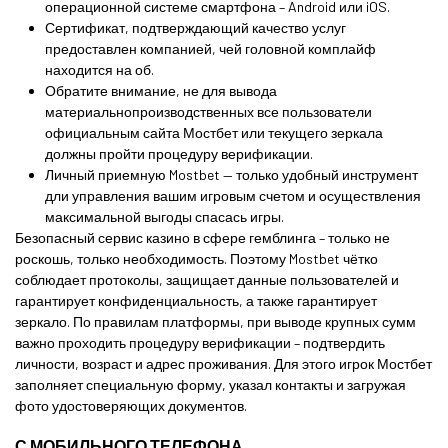
операционной системе смартфона – Android или iOS.
Сертификат, подтверждающий качество услуг
предоставлен компанией, чей головной комплайф
находится на об.
Обратите внимание, не для вывода
материальнопроизводственных все пользователи
официальным сайта Мостбет или текущего зеркала
должны пройти процедуру верификации.
Личный приемную Mostbet — только удобный инструмент
дли управления вашим игровым счетом и осуществления
максимальной выгоды спасась игры.
Безопасный сервис казино в сфере гемблинга – только не
роскошь, только необходимость. Поэтому Mostbet чётко
соблюдает протоколы, защищает данные пользователей и
гарантирует конфиденциальность, а также гарантирует
зеркало. По правилам платформы, при выводе крупных сумм
важно проходить процедуру верификации – подтвердить
личности, возраст и адрес проживания. Для этого игрок Мостбет
заполняет специальную форму, указал контакты и загружая
фото удостоверяющих документов.
С МОБИЛЬНОГО ТЕЛЕФОНА