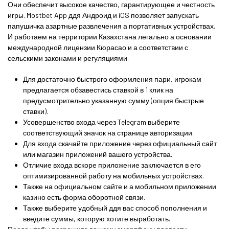
Они обеспечит высокое качество, гарантирующее и честность
игры. Mostbet App ддя Андроид и iOS позволяет запускать
папушичка азартные развлечения а портативных устройствах.
И работаем на территории Казахстана легально а основании
международной лицензии Кюрасао и а соответствии с
сельскими законами и регуляциями.
Для достаточно быстрого оформления пари, игрокам
предлагается обзавестись ставкой в 1 клик на
предусмотрительно указанную сумму (опция быстрые
ставки).
Усовершенство входа через Telegram выберите
соответствующий значок на странице авторизации.
Для входа скачайте приложение через официальный сайт
или магазин приложений вашего устройства.
Отличие входа вскоре приложение заключается в его
оптимизированной работу на мобильных устройствах.
Также на официальном сайте и а мобильном приложении
казино есть форма оборотной связи.
Также выберите удобный ддя вас способ пополнения и
введите суммы, которую хотите выработать.