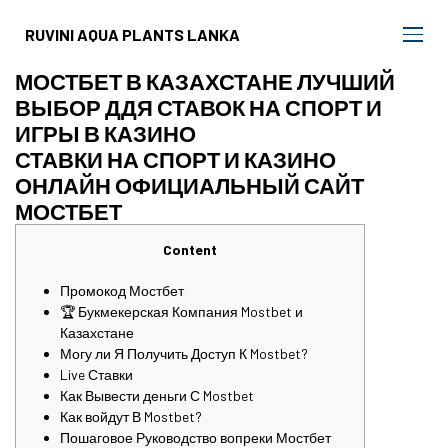
RUVINI AQUA PLANTS LANKA
МОСТБЕТ В КАЗАХСТАНЕ ЛУЧШИЙ
ВЫБОР ДДЯ СТАВОК НА СПОРТ И
ИГРЫ В КАЗИНО
СТАВКИ НА СПОРТ И КАЗИНО
ОНЛАЙН ОФИЦИАЛЬНЫЙ САЙТ
МОСТБЕТ
Content
Промокод Мостбет
🏆 Букмекерская Компания Mostbet и
Казахстане
Могу ли Я Получить Доступ К Mostbet?
Live Ставки
Как Вывести деньги С Mostbet
Как войдут В Mostbet?
Пошаговое Руководство вопреки Мостбет