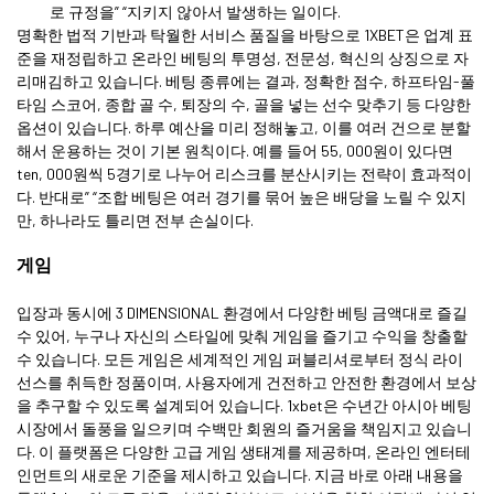
로 규정을” “지키지 않아서 발생하는 일이다.
명확한 법적 기반과 탁월한 서비스 품질을 바탕으로 1XBET은 업계 표
준을 재정립하고 온라인 베팅의 투명성, 전문성, 혁신의 상징으로 자
리매김하고 있습니다. 베팅 종류에는 결과, 정확한 점수, 하프타임-풀
타임 스코어, 종합 골 수, 퇴장의 수, 골을 넣는 선수 맞추기 등 다양한
옵션이 있습니다. 하루 예산을 미리 정해놓고, 이를 여러 건으로 분할
해서 운용하는 것이 기본 원칙이다. 예를 들어 55, 000원이 있다면
ten, 000원씩 5경기로 나누어 리스크를 분산시키는 전략이 효과적이
다. 반대로” “조합 베팅은 여러 경기를 묶어 높은 배당을 노릴 수 있지
만, 하나라도 틀리면 전부 손실이다.
게임
입장과 동시에 3 DIMENSIONAL 환경에서 다양한 베팅 금액대로 즐길
수 있어, 누구나 자신의 스타일에 맞춰 게임을 즐기고 수익을 창출할
수 있습니다. 모든 게임은 세계적인 게임 퍼블리셔로부터 정식 라이
선스를 취득한 정품이며, 사용자에게 건전하고 안전한 환경에서 보상
을 추구할 수 있도록 설계되어 있습니다. 1xbet은 수년간 아시아 베팅
시장에서 돌풍을 일으키며 수백만 회원의 즐거움을 책임지고 있습니
다. 이 플랫폼은 다양한 고급 게임 생태계를 제공하며, 온라인 엔터테
인먼트의 새로운 기준을 제시하고 있습니다. 지금 바로 아래 내용을