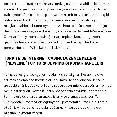
bulabilir, daha sağlıklı kararlar almak için yardım alabilir. Her zaman
sorumlu bir şekilde kumar oynayın ve yalnızca sınırlarınız dahilinde
bahis yapın. Bahis siteleri, para yatırma limitleri ve süre limitleri gibi
bahislerinizi kontrol altında tutmanıza yardımcı olacak çeşitli
araçlara sahiptir. Kumar oynamanızın kontrolünün sizde olmadığını
düşünüyorsanız veya desteğe ihtiyacınız varsa BeGambleAware veya
Gamcare’den yardım isteyin. Şartlar empieza koşulları gözden
geçirmek hayati önem taşımaktadır çünkü tüm oyunlar bahis
gereksinimlerine %100 katkıda bulunmaz.
TÜRKIYE’DE INTERNET CASINO DÜZENLEMELERI”
“[NEWLINE]TOP TÜRK ÇEVRIMDIŞI KUMARHANELERI”
Yanlış adres gibi açıkça yanlış olan kişisel bilgiler, hesabın bloke
edilmesine empieza kredinin alıkonulması ile sonuçlanabilir. Yakın
gelecekte Türkiye’de yerel lisanslı büyük çevrimiçi operatörlerin olması
pek olası değildir. Neyse ki, her yıl daha fazla çevrimiçi operatörün
tanıtıldığı uluslararası arenada işler iyiye gitmeye başlıyor. Yani,
Türkiye’den kumarbazları ağırlayacak platformu bulmak için, tercih
ettiğiniz yılı ya da içinde bulunduğumuz yılı bu sayfadaki filtreler
arasına koymanız yeterli.