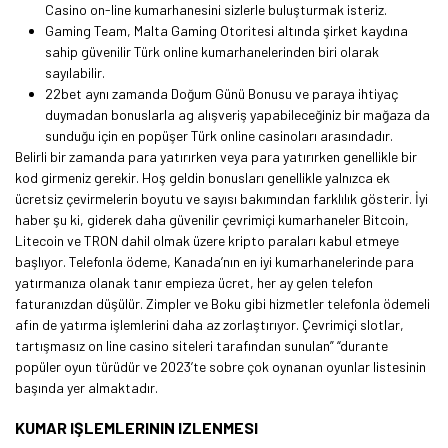
Casino on-line kumarhanesini sizlerle buluşturmak isteriz.
Gaming Team, Malta Gaming Otoritesi altında şirket kaydına
sahip güvenilir Türk online kumarhanelerinden biri olarak
sayılabilir.
22bet aynı zamanda Doğum Günü Bonusu ve paraya ihtiyaç
duymadan bonuslarla ag alışveriş yapabileceğiniz bir mağaza da
sunduğu için en popüşer Türk online casinoları arasındadır.
Belirli bir zamanda para yatırırken veya para yatırırken genellikle bir
kod girmeniz gerekir. Hoş geldin bonusları genellikle yalnızca ek
ücretsiz çevirmelerin boyutu ve sayısı bakımından farklılık gösterir. İyi
haber şu ki, giderek daha güvenilir çevrimiçi kumarhaneler Bitcoin,
Litecoin ve TRON dahil olmak üzere kripto paraları kabul etmeye
başlıyor. Telefonla ödeme, Kanada’nın en iyi kumarhanelerinde para
yatırmanıza olanak tanır empieza ücret, her ay gelen telefon
faturanızdan düşülür. Zimpler ve Boku gibi hizmetler telefonla ödemeli
afin de yatırma işlemlerini daha az zorlaştırıyor. Çevrimiçi slotlar,
tartışmasız on line casino siteleri tarafından sunulan” “durante
popüler oyun türüdür ve 2023’te sobre çok oynanan oyunlar listesinin
başında yer almaktadır.
KUMAR IŞLEMLERININ IZLENMESI