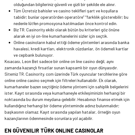
olduğundan bilgileriniz güvenli ve gizli bir şekilde ele alınır.
Tüm Ücretsiz bahisler ve casino teklifleri şart ve koşullara
tabidir; bunlar operatörden operatöre” “farklılık gösterebilir; bu
nedenle lütfen promosyona katılmadan önce kontrol edin.
Biz TR. Casinority ekibi olarak bütün bu kriterleri göz önüne
alarak en iyi on-line kumarhanelerini sizler için seçtik.
Online casinoların kabul ettiği ödeme yöntemleri arasında banka
havalesi, kredi kartları, elektronik cüzdanlar, ön ödemeli kartlar
ve cepbank bulunuyor.
Kısacası, Leon Bet sadece bir online on line casino değil, aynı
zamanda kazançlı fırsatlar sunan kapsamlı bir oyun dünyasıdır.
Sitemiz TR. Casinority. com üzerinde Türk oyuncular tercihlerine göre
online online casino seçmek için filtreleri kullanabilir. Ek olarak,
kumarhaneler bazen seçtiğiniz ödeme yöntemi için sahiplik belgelerini
ister. Kayıt sırasında veya kumarhaneyle etkileşiminizin herhangi bir
noktasında bu durum meydana gelebilir. Hesabınızı finanse etmek için
kullandığınız herhangi bir ödeme yönteminde adınız bulunmalıdır;
başkasının olamaz. Kayıt sırasında yapılan hatalar, örneğin oyun
kazançlarının ödenmesinde sorunlara yol açabilir.
EN GÜVENILIR TÜRK ONLINE CASINOLAR