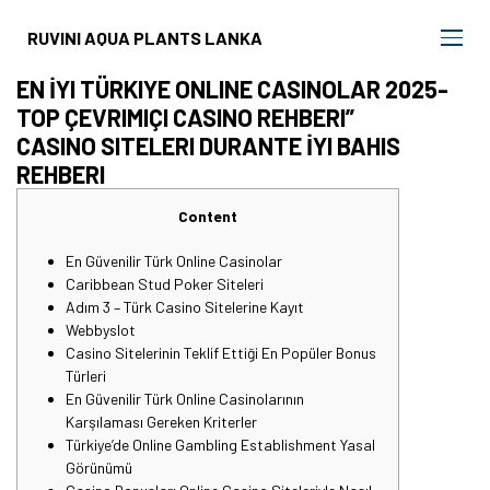
RUVINI AQUA PLANTS LANKA
EN İYI TÜRKIYE ONLINE CASINOLAR 2025-
TOP ÇEVRIMIÇI CASINO REHBERI”
CASINO SITELERI DURANTE İYI BAHIS
REHBERI
Content
En Güvenilir Türk Online Casinolar
Caribbean Stud Poker Siteleri
Adım 3 – Türk Casino Sitelerine Kayıt
Webbyslot
Casino Sitelerinin Teklif Ettiği En Popüler Bonus
Türleri
En Güvenilir Türk Online Casinolarının
Karşılaması Gereken Kriterler
Türkiye’de Online Gambling Establishment Yasal
Görünümü