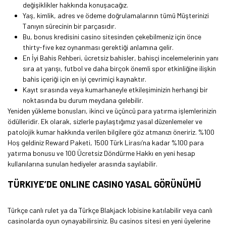
değişiklikler hakkında konuşacağız.
Yaş, kimlik, adres ve ödeme doğrulamalarının tümü Müşterinizi
Tanıyın sürecinin bir parçasıdır.
Bu, bonus kredisini casino sitesinden çekebilmeniz için önce
thirty-five kez oynanması gerektiği anlamına gelir.
En İyi Bahis Rehberi, ücretsiz bahisler, bahisçi incelemelerinin yanı
sıra at yarışı, futbol ve daha birçok önemli spor etkinliğine ilişkin
bahis içeriği için en iyi çevrimiçi kaynaktır.
Kayıt sırasında veya kumarhaneyle etkileşiminizin herhangi bir
noktasında bu durum meydana gelebilir.
Yeniden yükleme bonusları, ikinci ve üçüncü para yatırma işlemlerinizin
ödülleridir. Ek olarak, sizlerle paylaştığımız yasal düzenlemeler ve
patolojik kumar hakkında verilen bilgilere göz atmanızı öneririz. %100
Hoş geldiniz Reward Paketi, 1500 Türk Lirası’na kadar %100 para
yatırma bonusu ve 100 Ücretsiz Döndürme Hakkı en yeni hesap
kullanılarına sunulan hediyeler arasında sayılabilir.
TÜRKIYE’DE ONLINE CASINO YASAL GÖRÜNÜMÜ
Türkçe canlı rulet ya da Türkçe Blakjack lobisine katılabilir veya canlı
casinolarda oyun oynayabilirsiniz. Bu casinos sitesi en yeni üyelerine