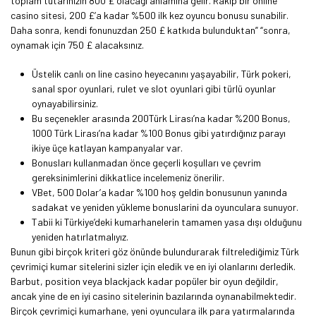
toplam tutarınızın 800 £ olacağı anlamına gelir. Rakip bir online
casino sitesi, 200 £’a kadar %500 ilk kez oyuncu bonusu sunabilir.
Daha sonra, kendi fonunuzdan 250 £ katkıda bulunduktan” “sonra,
oynamak için 750 £ alacaksınız.
Üstelik canlı on line casino heyecanını yaşayabilir, Türk pokeri,
sanal spor oyunlari, rulet ve slot oyunlari gibi türlü oyunlar
oynayabilirsiniz.
Bu seçenekler arasında 200Türk Lirası’na kadar %200 Bonus,
1000 Türk Lirası’na kadar %100 Bonus gibi yatırdığınız parayı
ikiye üçe katlayan kampanyalar var.
Bonusları kullanmadan önce geçerli koşulları ve çevrim
gereksinimlerini dikkatlice incelemeniz önerilir.
VBet, 500 Dolar’a kadar %100 hoş geldin bonusunun yanında
sadakat ve yeniden yükleme bonuslarini da oyunculara sunuyor.
Tabii ki Türkiye’deki kumarhanelerin tamamen yasa dışı olduğunu
yeniden hatırlatmalıyız.
Bunun gibi birçok kriteri göz önünde bulundurarak filtrelediğimiz Türk
çevrimiçi kumar sitelerini sizler için eledik ve en iyi olanlarını derledik.
Barbut, position veya blackjack kadar popüler bir oyun değildir,
ancak yine de en iyi casino sitelerinin bazılarında oynanabilmektedir.
Birçok çevrimiçi kumarhane, yeni oyunculara ilk para yatırmalarında