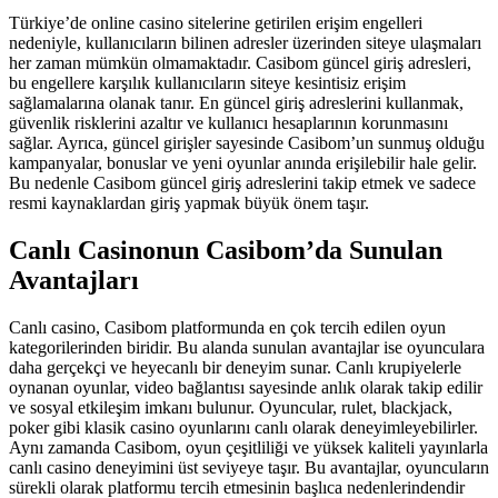
Türkiye’de online casino sitelerine getirilen erişim engelleri
nedeniyle, kullanıcıların bilinen adresler üzerinden siteye ulaşmaları
her zaman mümkün olmamaktadır. Casibom güncel giriş adresleri,
bu engellere karşılık kullanıcıların siteye kesintisiz erişim
sağlamalarına olanak tanır. En güncel giriş adreslerini kullanmak,
güvenlik risklerini azaltır ve kullanıcı hesaplarının korunmasını
sağlar. Ayrıca, güncel girişler sayesinde Casibom’un sunmuş olduğu
kampanyalar, bonuslar ve yeni oyunlar anında erişilebilir hale gelir.
Bu nedenle Casibom güncel giriş adreslerini takip etmek ve sadece
resmi kaynaklardan giriş yapmak büyük önem taşır.
Canlı Casinonun Casibom’da Sunulan
Avantajları
Canlı casino, Casibom platformunda en çok tercih edilen oyun
kategorilerinden biridir. Bu alanda sunulan avantajlar ise oyunculara
daha gerçekçi ve heyecanlı bir deneyim sunar. Canlı krupiyelerle
oynanan oyunlar, video bağlantısı sayesinde anlık olarak takip edilir
ve sosyal etkileşim imkanı bulunur. Oyuncular, rulet, blackjack,
poker gibi klasik casino oyunlarını canlı olarak deneyimleyebilirler.
Aynı zamanda Casibom, oyun çeşitliliği ve yüksek kaliteli yayınlarla
canlı casino deneyimini üst seviyeye taşır. Bu avantajlar, oyuncuların
sürekli olarak platformu tercih etmesinin başlıca nedenlerindendir