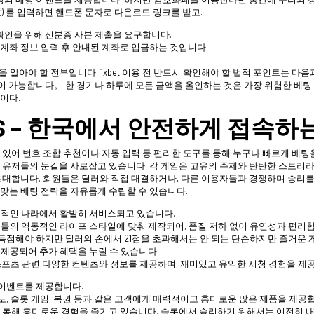
) 를 입력하면 핸드폰 문자로 다운로드 링크를 받고.
원 확인을 위해 신분증 사본 제출을 요구합니다.
계좌 정보 입력 후 안내된 계좌로 입금하는 것입니다.
방법을 알아야 할 전부입니다. 1xbet 이용 전 반드시 확인해야 할 법적 포인트는 다
인이 가능합니다。 한 경기나 하루에 모든 금액을 올인하는 것은 가장 위험한 베팅 
이다.
CESS – 한국에서 안전하게 접속하
어 번호 조합 추천이나 자동 입력 등 편리한 도구를 통해 누구나 빠르게 베팅을 시작
 유저들의 눈길을 사로잡고 있습니다. 각 게임은 고유의 주제와 탄탄한 스토리
초대합니다. 회원들은 딜러와 직접 대결하거나, 다른 이용자들과 경쟁하며 승리를
맞는 베팅 전략을 자유롭게 수립할 수 있습니다.
법적인 나라에서 활발히 서비스되고 있습니다.
이머들의 역동적인 라이프 스타일에 맞춰 제작되어, 품질 저하 없이 유연성과 편리
 득점해야 하지만 딜러의 손에서 21점을 초과해서는 안 되는 단순하지만 즐거운 
제공되어 추가 혜택을 누릴 수 있습니다.
스포츠 관련 다양한 컨텐츠와 정보를 제공하며, 재미있고 유익한 시청 경험을 제
개의 이벤트를 제공합니다.
 카지노, 슬롯 게임, 복권 등과 같은 고객에게 매력적이고 흥미로운 많은 제품을 제
 통해 흥미로운 경험을 즐기고 있습니다. 슬롯에서 승리하기 위해서는 여전히 내