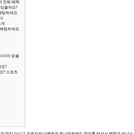
의 진짜 매력
 있을까요?
에 베팅하세요
다͏
소개
에 베팅하세요
회사이자 믿을
나요?
나요? 스포츠
임만 하지 마시고 프로모션 이벤트와 토너먼트에도 참여를 하셔서 혜택과 보너스 상