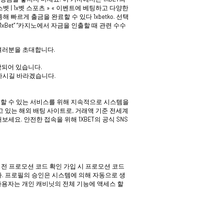
벳 | 1x벳 스포츠 » « 이벤트에 베팅하고 다양한
빠르게 출금을 완료할 수 있다 1xbetko. 선택
Bet” “카지노에서 자금을 인출할 때 관련 수수
여러분을 초대합니다.
함되어 있습니다.
득하시길 바라겠습니다.
이용할 수 있는 서비스를 위해 지속적으로 시스템을
고 있는 해외 배팅 사이트로, 거래액 기준 전세계
요. 안전͏한 접속을 위해 1XBET의 공식 SNS
금 전 프로모션 코드 확인 가입 시 프로모션 코드
니다. 프로필의 승인은 시스템에 의해 자동으로 생
사용자는 개인 캐비닛의 전체 기능에 액세스 할