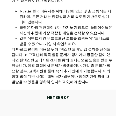
기 전 충분한 이해가 필요합니다.
1xBet은 한국 이용자를 위해 다양한 입금 및 출금 방식을 지
원하며, 모든 거래는 안정성과 처리 속도를 기반으로 설계
되어 있습니다.
룰렛은 다양한 변형이 있는 카지노 게임으로, 플레이어들은
자신의 취향에 가장 적합한 게임을 선택할 수 있습니다.
일부 이벤트의 경우 프로모션 코드를 입력해야” “보너스를
받을 수 있으니, 가입 시 확인하세요.
더 빠르고 편리한 이용을 위해 1엑스벳 모바일 앱 설치를 권장드
립니다. 🔹 고객센터 적극 활용 문제가 생기거나 궁금한 점이 있
다면 원엑스벳 고객지원 센터를 통해 실시간으로 도움을 받을 수
있습니다. 이용 과정에서 문제가 발생하거나, 가입 중 문의가 필
요할 경우, 고객지원을 통해 즉시 추가 안내가 가능합니다. 이와
함께 법적 위반 시에는 해당 국가 법원이나 행정기관에 의해 처
벌받을 수 있음을 명확히 인지하고 있어야 합니다.
MEMBER OF