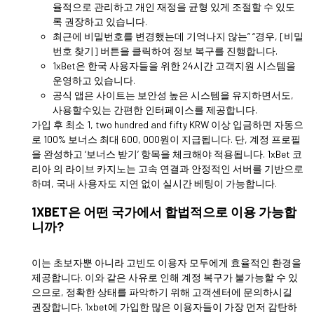
율적으로 관리하고 개인 재정을 균형 있게 조절할 수 있도
록 권장하고 있습니다.
최근에 비밀번호를 변경했는데 기억나지 않는” “경우, [비밀
번호 찾기] 버튼을 클릭하여 정보 복구를 진행합니다.
1xBet은 한국 사용자들을 위한 24시간 고객지원 시스템을
운영하고 있습니다.
공식 앱은 사이트는 보안성 높은 시스템을 유지하면서도,
사용할수있는 간편한 인터페이스를 제공합니다.
가입 후 최소 1, two hundred and fifty KRW 이상 입금하면 자동으
로 100% 보너스 최대 600, 000원이 지급됩니다. 단, 계정 프로필
을 완성하고 ‘보너스 받기’ 항목을 체크해야 적용됩니다. 1xBet 코
리아 의 라이브 카지노는 고속 연결과 안정적인 서버를 기반으로
하며, 국내 사용자도 지연 없이 실시간 베팅이 가능합니다.
1XBET은 어떤 국가에서 합법적으로 이용 가능합
니까?
이는 초보자뿐 아니라 고빈도 이용자 모두에게 효율적인 환경을
제공합니다. 이와 같은 사유로 인해 계정 복구가 불가능할 수 있
으므로, 정확한 상태를 파악하기 위해 고객센터에 문의하시길
권장합니다. 1xbet에 가입한 많은 이용자들이 가장 먼저 감탄하