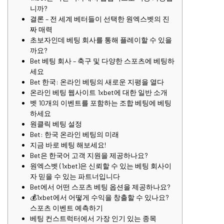
니까?
결론 – 전 세계 베터들이 선택한 원엑스벳의 진
짜 매력
초보자인데 베팅 회사를 통해 플레이할 수 있을
까요?
Bet 베팅 회사 – 축구 및 다양한 스포츠에 베팅하
세요
Bet 한국: 온라인 베팅의 새로운 지평을 열다͏
온라인 베팅 웹사이트 1xbet에 대한 일반 소개
벳 10개의 이벤트를 포함하는 조합 베팅에 베팅
하세요
원클릭 베팅 설정
Bet: 한국 온라인 베팅의 미래
지금 바로 베팅 해보세요!
Bet은 한국어 고객 지͏원을 제공하͏나͏요?
원엑스벳 (1xbet)은 신뢰할 수 있는 베팅 회사이
자 믿을 수 있는 파트너입니다
Bet에서 어떤 스포츠 베팅 옵션을 제공하나요?
💰1xbet에서 어떻게 수익을 창출할 수 있나요?
스포츠 이벤트 예측하기
베팅 컨스트럭터에서 가장 인기 있는 종목