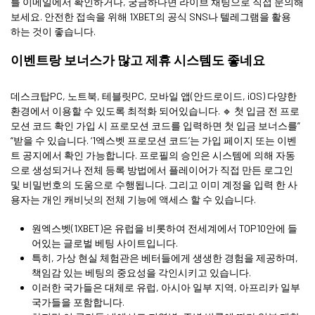
를 이메일에서 확인하거나, 궁금하다면 라이브 채팅으로 직접 문의해
보세요. 안전͏한 접속을 위해 1XBET의 공식 SNS나 텔레그램을 활용
하͏는 것이 좋͏습니다.
이벤트랑 보너스가 많고 제휴 시스템도 좋네요
데스크탑PC, 노트북, 테블릿PC, 모바일 앱(안드로이드, iOS) 다양한
환경에서 이용할 수 있도록 최적화 되어있습니다. 🔹 첫 입금 전 프로
모션 코드 확인 가입 시 프로모션 코드를 입력하면 첫 입금 보너스를”
“받을 수 있습니다. ‘1엑스벳 프로모션 코드’는 가입 페이지 또는 이벤
트 공지에서 확인 가능합니다. 프로필의 승인은 시스템에 의해 자동
으로 생성되거나 전체 등록 방법에서 플레이어가 직접 만든 로그인
및 비밀번호의 도움으로 수행됩니다. 그리고 이미 계정을 입력 한 사
용자는 개인 캐비닛의 전체 기능에 액세스 할 수 있습니다.
원엑스벳(1XBET)은 유럽을 비롯하여 전세계에서 TOP10안에 들
어있는 글로벌 베팅 사이트입니다.
특히, 가상 현실 체험관은 베͏터들͏에게 생생한 경험을 제공하며,
책임감 있는 베팅의 중요성을 각인시키고 있습니͏다.
이러한 국가들은 대체로 유럽, 아시아 일부 지역, 아프리카 일부
국가들을 포함합니다.