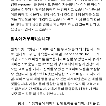
양한 e-payment를 통해서도 충전이 가능합니다. 이러한 혁신적
접근은 정부와의 협력͏을 통해 더욱 강화되고 있습͏니다. 1͏xBet은
이를 통해 한국 온라인베팅 시장에서 건전한 베팅 문화를 선͏도
하͏는 기업으로 자리매김͏하͏고 있습니다. 특히, 가상 현실 체험관
은 베͏터들͏에게 생생한 경험을 제공하며, 책임감 있는 베팅의 중
요성을 각인시키고 있습니͏다.
접속이 거부되었습니다!
원엑스벳 | 1x벳은 러시아에 본사를 두고 있는 해외 배팅 사이트
로, 전세계 10위 안에 속합니다. 매일 just one particular, 000개
이상의 스포츠 이벤트를 플랫폼에서 베팅할 수 있습니다. 큐라소
라이선스로 운영되는 1xbet은 이 장소에서의 베팅이 안전하며
모든 고객 금융 거래가 신뢰할 수 있는 보호하에 있음을 보장할
수 있습니다. 원엑스벳 | 1x벳은 다양한 스포츠 베팅,” “카지노 게
임, 라이브 딜러 게임 등을 즐길 수 있는 세계적인 온라인 게임 플
랫폼입니다. 이용자들이 원활한 경험을 할 수 있도록 고객 서비
스 팀은 매시간 제공되며, 이용자들의 궁금증을 해결하기 위해
자주 묻는 질문 섹션을 마련했습니다.
당사는 이용자들이 책임감 있게 오락을 즐기며, 시간을 효