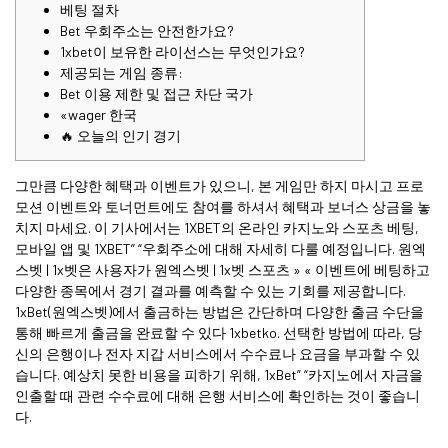
베팅 절차
Bet͏ 우͏회주소는͏ 안전͏한͏가요?
1xbet이 보유한 라이선스는 무엇인가요?
제공되는 게임 종류:
Bet 이용 제한 및 접근 차단 국가
«wager 한국
🔥 오늘의 인기 경기
그만큼 다양한 혜택과 이벤트가 있으니, 본 게임만 하지 마시고 프로
모션 이벤트와 토너먼트에도 참여를 하셔서 혜택과 보너스 상금을 놓
치지 마세요. 이 기사에서는 1XBET의 온라인 카지노와 스포츠 베팅,
모바일 앱 및 1XBET” “우회주소에 대해 자세히 다룰 예정입니다. 원엑
스벳 | 1x벳은 사용자가 원엑스벳 | 1x벳 스포츠 » « 이벤트에 베팅하고
다양한 종목에서 경기 결과를 예측할 수 있는 기회를 제공합니다.
1xBet(원엑스벳)에서 출금하는 방법은 간단하며 다양한 출금 수단을
통해 빠르게 출금을 완료할 수 있다 1xbetko. 선택한 방법에 따라, 당
신의 은행이나 전자 지갑 서비스에서 수수료나 요금을 부과할 수 있
습니다. 예상치 못한 비용을 피하기 위해, 1xBet” “카지노에서 자금을
인출할 때 관련 수수료에 대해 은행 서비스에 확인하는 것이 좋습니
다.