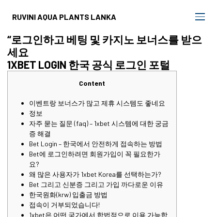
RUVINI AQUA PLANTS LANKA
“로그인하고 베팅 및 카지노 보너스를 받으
세요
1XBET LOGIN 한국 공식 로그인 포털
Content
이벤트랑 보너스가 많고 제휴 시스템도 좋네요
정보
자주 묻는 질문 (faq) – 1xbet 시스템에 대한 궁금
증 해결
Bet Login – 한국에서 안전하게 접속하는 방법
Bet에 로그인하려면 회원가입이 꼭 필요한가
요?
왜 많은 사용자가 1xbet Korea를 선택하는가?
Bet 그리고 신분증 그리고 가입 까다로운 이유
한국원화(krw) 입출금 방법
접속이 거부되었습니다!
1xbet은 어떤 국가에서 합법적으로 이용 가능합