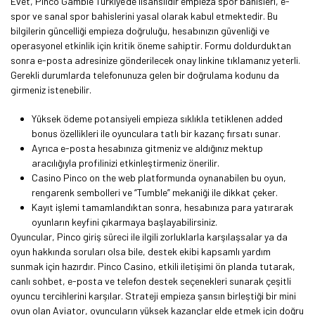
Evet, Pinco Gamble Türkiye’de lisanslıdır empieza spor bahisleri, e-
spor ve sanal spor bahislerini yasal olarak kabul etmektedir. Bu
bilgilerin güncelliği empieza doğruluğu, hesabınızın güvenliği ve
operasyonel etkinlik için kritik öneme sahiptir. Formu doldurduktan
sonra e-posta adresinize gönderilecek onay linkine tıklamanız yeterli.
Gerekli durumlarda telefonunuza gelen bir doğrulama kodunu da
girmeniz istenebilir.
Yüksek ödeme potansiyeli empieza sıklıkla tetiklenen added
bonus özellikleri ile oyunculara tatlı bir kazanç fırsatı sunar.
Ayrıca e-posta hesabınıza gitmeniz ve aldığınız mektup
aracılığıyla profilinizi etkinleştirmeniz önerilir.
Casino Pinco on the web platformunda oynanabilen bu oyun,
rengarenk sembolleri ve “Tumble” mekaniği ile dikkat çeker.
Kayıt işlemi tamamlandıktan sonra, hesabınıza para yatırarak
oyunların keyfini çıkarmaya başlayabilirsiniz.
Oyuncular, Pinco giriş süreci ile ilgili zorluklarla karşılaşsalar ya da
oyun hakkında soruları olsa bile, destek ekibi kapsamlı yardım
sunmak için hazırdır. Pinco Casino, etkili iletişimi ön planda tutarak,
canlı sohbet, e-posta ve telefon destek seçenekleri sunarak çeşitli
oyuncu tercihlerini karşılar. Strateji empieza şansın birleştiği bir mini
oyun olan Aviator, oyuncuların yüksek kazançlar elde etmek için doğru