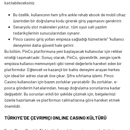
katılabileceksiniz.
Bu özellik, kullanıcının hem şifre ankle rehab ebook de mobil cihaz
üzerinden bir doğrulama kodu girerek giriş yapmasını gerektirir.
Senaryolu slot makineleri yoktur, tüm oyun sah yazılım
tedarikçilerinin sunucularından oynanır.
Pinco casino giriş yolları empieza sağladığı hizmetlerle” “kullanıcı
deneyimini daha güvenli hale getirir.
Bu bölüm, PinCo platformuna yeni başlayacak kullanıcılar için rehber
niteliği taşımaktadır. Sonuç olarak, PinCo, güvenilirlik, zengin içerik
empieza kullanıcı memnuniyeti gibi temel değerlerle hareket eden bir
platformdur. Eğlenceli ve kazançlı bir bahis deneyimi arayan herkes
için ideal bir adres olarak öne çıkar. Şifre sıfırlama işlemi, Pinco
Casino kullanıcıları için bazen zorluklar yaratabilir. Bu zorluklar, e-
posta gönderim hatalarından, hesap doğrulama sorunlarına kadar
değişebilir. Bu sorunları etkili bir şekilde çözmek için, belgelerinizi
özenle hazırlamak ve platformun talimatlarına göre hareket etmek
önemlidir.
TÜRKIYE’DE ÇEVRIMIÇI ONLINE CASINO KÜLTÜRÜ