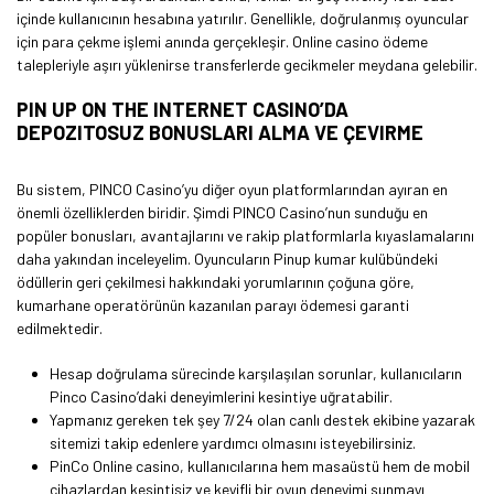
içinde kullanıcının hesabına yatırılır. Genellikle, doğrulanmış oyuncular
için para çekme işlemi anında gerçekleşir. Online casino ödeme
talepleriyle aşırı yüklenirse transferlerde gecikmeler meydana gelebilir.
PIN UP ON THE INTERNET CASINO’DA
DEPOZITOSUZ BONUSLARI ALMA VE ÇEVIRME
Bu sistem, PINCO Casino’yu diğer oyun platformlarından ayıran en
önemli özelliklerden biridir. Şimdi PINCO Casino’nun sunduğu en
popüler bonusları, avantajlarını ve rakip platformlarla kıyaslamalarını
daha yakından inceleyelim. Oyuncuların Pinup kumar kulübündeki
ödüllerin geri çekilmesi hakkındaki yorumlarının çoğuna göre,
kumarhane operatörünün kazanılan parayı ödemesi garanti
edilmektedir.
Hesap doğrulama sürecinde karşılaşılan sorunlar, kullanıcıların
Pinco Casino’daki deneyimlerini kesintiye uğratabilir.
Yapmanız gereken tek şey 7/24 olan canlı destek ekibine yazarak
sitemizi takip edenlere yardımcı olmasını isteyebilirsiniz.
PinCo Online casino, kullanıcılarına hem masaüstü hem de mobil
cihazlardan kesintisiz ve keyifli bir oyun deneyimi sunmayı