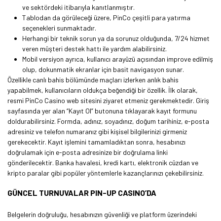
ve sektördeki itibarıyla kanıtlanmıştır.
Tablodan da görüleceği üzere, PinCo çeşitli para yatırma
seçenekleri sunmaktadır.
Herhangi bir teknik sorun ya da sorunuz olduğunda, 7/24 hizmet
veren müşteri destek hattı ile yardım alabilirsiniz.
Mobil versiyon ayrıca, kullanıcı arayüzü açısından improve edilmiş
olup, dokunmatik ekranlar için basit navigasyon sunar.
Özellikle canlı bahis bölümünde maçları izlerken anlık bahis
yapabilmek, kullanıcıların oldukça beğendiği bir özellik. İlk olarak,
resmi PinCo Casino web sitesini ziyaret etmeniz gerekmektedir. Giriş
sayfasında yer alan “Kayıt Ol” butonuna tıklayarak kayıt formunu
doldurabilirsiniz. Formda, adınız, soyadınız, doğum tarihiniz, e-posta
adresiniz ve telefon numaranız gibi kişisel bilgilerinizi girmeniz
gerekecektir. Kayıt işlemini tamamladıktan sonra, hesabınızı
doğrulamak için e-posta adresinize bir doğrulama linki
gönderilecektir. Banka havalesi, kredi kartı, elektronik cüzdan ve
kripto paralar gibi popüler yöntemlerle kazançlarınızı çekebilirsiniz.
GÜNCEL TURNUVALAR PIN-UP CASINO’DA
Belgelerin doğruluğu, hesabınızın güvenliği ve platform üzerindeki