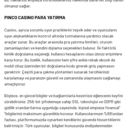
olmanızı sağlar.
PINCO CASINO PARA YATIRMA
Casino, ayrıca sorumlu oyun pratiklerini teşvik eder ve oyuncuların
oyun alışkanlıklarını kontrol altında tutmalarına yardımcı olacak
araçlar sunar. Bu araçlar arasında pra yatırma limitleri, oturum
zamanlayıcıları ve kendini dışlama seçenekleri bulunur. İki faktörlü
kimlik doğrulama seçeneği, kullanıcı hesaplarını olası izinsiz erişimlere
karşı korur. Bu özellik, kullanıcının hem şifre ankle rehab ebook de
mobil cihaz üzerinden bir doğrulama kodu girerek giriş yapmasını
gerektirir. Çeşitli para çekme yöntemleri sunarak tercihlerinizi
karşılamayı ve paranızın güvenli ve zamanında ulaşmasını sağlamayı
amaçlıyoruz.
Böylece, en güncel bilgiler ve bağlantılarla kesintisiz eğlencenin keyfini
sürebilirsiniz. 256-bit şifrelemeye sahip SSL teknolojisi ve GDPR gibi
gizlilik standartlarına uygunluğu sayesinde, kişisel empieza finansal”
“bilgileriniz maksimum güvenlikle korunur. Kullanıcılarımızın %99’undan
fazlası, platformumuzda oynarken kendilerini güvende hissettiklerini
belirtmiştir. Türk oyuncular, bilgileri konusunda endişelenmeden