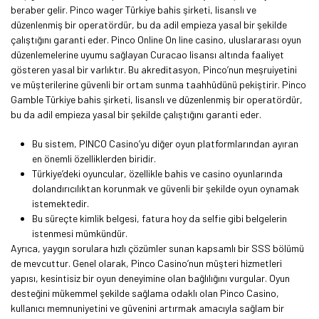
beraber gelir. Pinco wager Türkiye bahis şirketi, lisanslı ve
düzenlenmiş bir operatördür, bu da adil empieza yasal bir şekilde
çalıştığını garanti eder. Pinco Online On line casino, uluslararası oyun
düzenlemelerine uyumu sağlayan Curacao lisansı altında faaliyet
gösteren yasal bir varlıktır. Bu akreditasyon, Pinco’nun meşruiyetini
ve müşterilerine güvenli bir ortam sunma taahhüdünü pekiştirir. Pinco
Gamble Türkiye bahis şirketi, lisanslı ve düzenlenmiş bir operatördür,
bu da adil empieza yasal bir şekilde çalıştığını garanti eder.
Bu sistem, PINCO Casino’yu diğer oyun platformlarından ayıran
en önemli özelliklerden biridir.
Türkiye’deki oyuncular, özellikle bahis ve casino oyunlarında
dolandırıcılıktan korunmak ve güvenli bir şekilde oyun oynamak
istemektedir.
Bu süreçte kimlik belgesi, fatura hoy da selfie gibi belgelerin
istenmesi mümkündür.
Ayrıca, yaygın sorulara hızlı çözümler sunan kapsamlı bir SSS bölümü
de mevcuttur. Genel olarak, Pinco Casino’nun müşteri hizmetleri
yapısı, kesintisiz bir oyun deneyimine olan bağlılığını vurgular. Oyun
desteğini mükemmel şekilde sağlama odaklı olan Pinco Casino,
kullanıcı memnuniyetini ve güvenini artırmak amacıyla sağlam bir