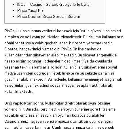
🃏 Canlı Casino – Gerçek Krupiyerlerle Oyna!
Pinco Yasal Mı?
Pinco Casino: Sıkça Sorulan Sorular
PinCo, kullanıcılarının verilerini korumak için üstün güvenlik önlemleri
almakta ve adil oyun politikaları izlemektedir. Bu de uma kullanıcıların
gönül rahatlığıyla vakit geçirebileceği bir ortam yaratmaktadır.
Elbette, her çevrimiçi hizmet gibi PinCo On line casino da
kullanıcılarından şikayetler alabilmektedir. Bu şikayetler genellikle
hesap erişim sorunları, ödemelerin gecikmesi” “ya da oyunlarda
yaşanan teknik sıkıntılarla ilgilidir. Kullanıcılar, şikayetlerini sosyal
medya üzerinden doğrudan iletebilmekte ve bu şekilde daha hızlı
çözümler alabilmektedir. Bu nedenle, kullanıcı memnuniyeti sağlamak
ve sorunları çözmek adına sosyal medya hesapları aktif olarak
kullanılmaktadır.
Giriş yapıldıktan sonra, kullanıcılar direkt olarak oyun lobisine
yönlendirilir. Burada, tercih ettikleri oyun türlerine göre filtreleme
yapabilir empieza en sevdikleri oyunları kolayca bulabilirler.
Casinolarımız, heyecan verici empieza otantik bir oyun deneyimi
sunmak için tasarlanmıştır. Canlı masalarımıza katılın ve gerçek