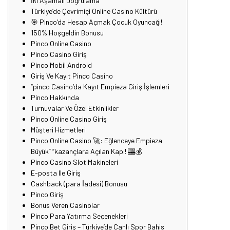
İki Aşamalı Doğrulama
Türkiye’de Çevrimiçi Online Casino Kültürü
🎯 Pinco’da Hesap Açmak Çocuk Oyuncağı!
150% Hoşgeldin Bonusu
Pinco Online Casino
Pinсo Casino Giriş
Pinco Mobil Android
Giriş Ve Kayıt Pinco Casino
“pinco Casino’da Kayıt Empieza Giriş İşlemleri
Pinco Hakkında
Turnuvalar Ve Özel Etkinlikler
Pinco Online Casino Giriş
Müşteri Hizmetleri
Pinco Online Casino 🚀: Eğlenceye Empieza
Büyük” “kazançlara Açılan Kapı! 🎰💰
Pinco Casino Slot Makineleri
E-posta Ile Giriş
Cashback (para İadesi) Bonusu
Pinco Giriş
Bonus Veren Casinolar
Pinсo Para Yatırma Seçenekleri
Pinco Bet Giriş – Türkiye’de Canlı Spor Bahis