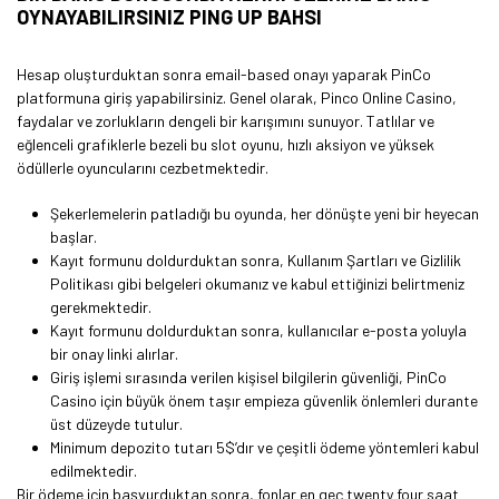
OYNAYABILIRSINIZ PING UP BAHSI
Hesap oluşturduktan sonra email-based onayı yaparak PinCo
platformuna giriş yapabilirsiniz. Genel olarak, Pinco Online Casino,
faydalar ve zorlukların dengeli bir karışımını sunuyor. Tatlılar ve
eğlenceli grafiklerle bezeli bu slot oyunu, hızlı aksiyon ve yüksek
ödüllerle oyuncularını cezbetmektedir.
Şekerlemelerin patladığı bu oyunda, her dönüşte yeni bir heyecan
başlar.
Kayıt formunu doldurduktan sonra, Kullanım Şartları ve Gizlilik
Politikası gibi belgeleri okumanız ve kabul ettiğinizi belirtmeniz
gerekmektedir.
Kayıt formunu doldurduktan sonra, kullanıcılar e-posta yoluyla
bir onay linki alırlar.
Giriş işlemi sırasında verilen kişisel bilgilerin güvenliği, PinCo
Casino için büyük önem taşır empieza güvenlik önlemleri durante
üst düzeyde tutulur.
Minimum depozito tutarı 5$’dır ve çeşitli ödeme yöntemleri kabul
edilmektedir.
Bir ödeme için başvurduktan sonra, fonlar en geç twenty four saat