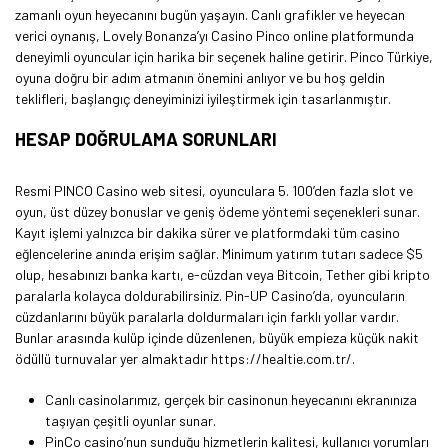
zamanlı oyun heyecanını bugün yaşayın. Canlı grafikler ve heyecan
verici oynanış, Lovely Bonanza’yı Casino Pinco online platformunda
deneyimli oyuncular için harika bir seçenek haline getirir. Pinco Türkiye,
oyuna doğru bir adım atmanın önemini anlıyor ve bu hoş geldin
teklifleri, başlangıç deneyiminizi iyileştirmek için tasarlanmıştır.
HESAP DOĞRULAMA SORUNLARI
Resmi PINCO Casino web sitesi, oyunculara 5. 100’den fazla slot ve
oyun, üst düzey bonuslar ve geniş ödeme yöntemi seçenekleri sunar.
Kayıt işlemi yalnızca bir dakika sürer ve platformdaki tüm casino
eğlencelerine anında erişim sağlar. Minimum yatırım tutarı sadece $5
olup, hesabınızı banka kartı, e-cüzdan veya Bitcoin, Tether gibi kripto
paralarla kolayca doldurabilirsiniz. Pin-UP Casino’da, oyuncuların
cüzdanlarını büyük paralarla doldurmaları için farklı yollar vardır.
Bunlar arasında kulüp içinde düzenlenen, büyük empieza küçük nakit
ödüllü turnuvalar yer almaktadır
https://healtie.com.tr/
.
Canlı casinolarımız, gerçek bir casinonun heyecanını ekranınıza
taşıyan çeşitli oyunlar sunar.
PinCo casino’nun sunduğu hizmetlerin kalitesi, kullanıcı yorumları