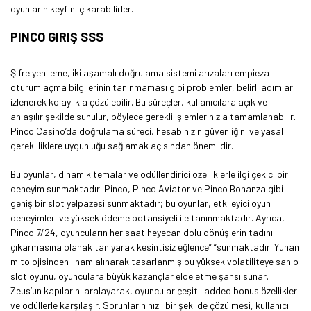
oyunların keyfini çıkarabilirler.
PINCO GIRIŞ SSS
Şifre yenileme, iki aşamalı doğrulama sistemi arızaları empieza
oturum açma bilgilerinin tanınmaması gibi problemler, belirli adımlar
izlenerek kolaylıkla çözülebilir. Bu süreçler, kullanıcılara açık ve
anlaşılır şekilde sunulur, böylece gerekli işlemler hızla tamamlanabilir.
Pinco Casino’da doğrulama süreci, hesabınızın güvenliğini ve yasal
gerekliliklere uygunluğu sağlamak açısından önemlidir.
Bu oyunlar, dinamik temalar ve ödüllendirici özelliklerle ilgi çekici bir
deneyim sunmaktadır. Pinco, Pinco Aviator ve Pinco Bonanza gibi
geniş bir slot yelpazesi sunmaktadır; bu oyunlar, etkileyici oyun
deneyimleri ve yüksek ödeme potansiyeli ile tanınmaktadır. Ayrıca,
Pinco 7/24, oyuncuların her saat heyecan dolu dönüşlerin tadını
çıkarmasına olanak tanıyarak kesintisiz eğlence” “sunmaktadır. Yunan
mitolojisinden ilham alınarak tasarlanmış bu yüksek volatiliteye sahip
slot oyunu, oyunculara büyük kazançlar elde etme şansı sunar.
Zeus’un kapılarını aralayarak, oyuncular çeşitli added bonus özellikler
ve ödüllerle karşılaşır. Sorunların hızlı bir şekilde çözülmesi, kullanıcı