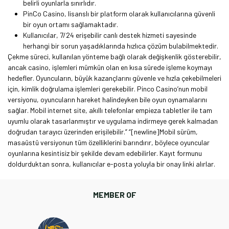
belirli oyunlarla sınırlıdır.
PinCo Casino, lisanslı bir platform olarak kullanıcılarına güvenli
bir oyun ortamı sağlamaktadır.
Kullanıcılar, 7/24 erişebilir canlı destek hizmeti sayesinde
herhangi bir sorun yaşadıklarında hızlıca çözüm bulabilmektedir.
Çekme süreci, kullanılan yönteme bağlı olarak değişkenlik gösterebilir,
ancak casino, işlemleri mümkün olan en kısa sürede işleme koymayı
hedefler. Oyuncuların, büyük kazançlarını güvenle ve hızla çekebilmeleri
için, kimlik doğrulama işlemleri gerekebilir. Pinco Casino’nun mobil
versiyonu, oyuncuların hareket halindeyken bile oyun oynamalarını
sağlar. Mobil internet site, akıllı telefonlar empieza tabletler ile tam
uyumlu olarak tasarlanmıştır ve uygulama indirmeye gerek kalmadan
doğrudan tarayıcı üzerinden erişilebilir.” “[newline]Mobil sürüm,
masaüstü versiyonun tüm özelliklerini barındırır, böylece oyuncular
oyunlarına kesintisiz bir şekilde devam edebilirler. Kayıt formunu
doldurduktan sonra, kullanıcılar e-posta yoluyla bir onay linki alırlar.
MEMBER OF