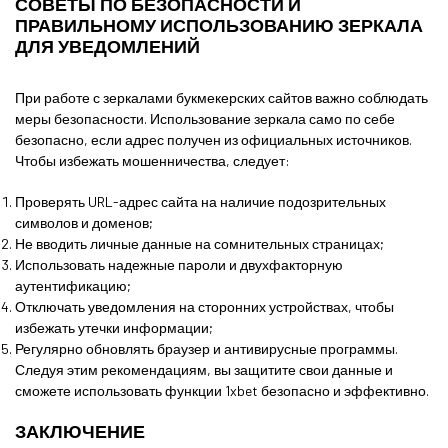
СОВЕТЫ ПО БЕЗОПАСНОСТИ И
ПРАВИЛЬНОМУ ИСПОЛЬЗОВАНИЮ ЗЕРКАЛА
ДЛЯ УВЕДОМЛЕНИЙ
При работе с зеркалами букмекерских сайтов важно соблюдать
меры безопасности. Использование зеркала само по себе
безопасно, если адрес получен из официальных источников.
Чтобы избежать мошенничества, следует:
Проверять URL-адрес сайта на наличие подозрительных
символов и доменов;
Не вводить личные данные на сомнительных страницах;
Использовать надежные пароли и двухфакторную
аутентификацию;
Отключать уведомления на сторонних устройствах, чтобы
избежать утечки информации;
Регулярно обновлять браузер и антивирусные программы.
Следуя этим рекомендациям, вы защитите свои данные и
сможете использовать функции 1xbet безопасно и эффективно.
ЗАКЛЮЧЕНИЕ