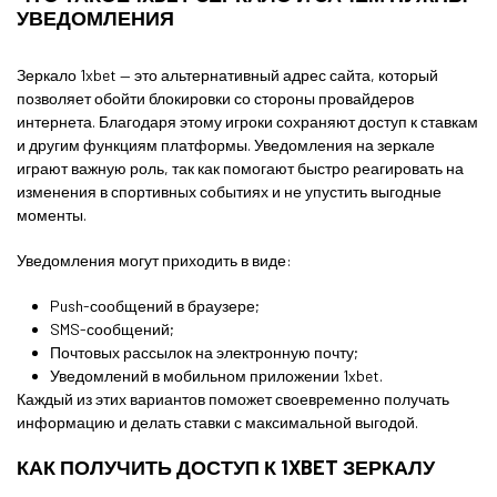
УВЕДОМЛЕНИЯ
Зеркало 1xbet — это альтернативный адрес сайта, который
позволяет обойти блокировки со стороны провайдеров
интернета. Благодаря этому игроки сохраняют доступ к ставкам
и другим функциям платформы. Уведомления на зеркале
играют важную роль, так как помогают быстро реагировать на
изменения в спортивных событиях и не упустить выгодные
моменты.
Уведомления могут приходить в виде:
Push-сообщений в браузере;
SMS-сообщений;
Почтовых рассылок на электронную почту;
Уведомлений в мобильном приложении 1xbet.
Каждый из этих вариантов поможет своевременно получать
информацию и делать ставки с максимальной выгодой.
КАК ПОЛУЧИТЬ ДОСТУП К 1XBET ЗЕРКАЛУ