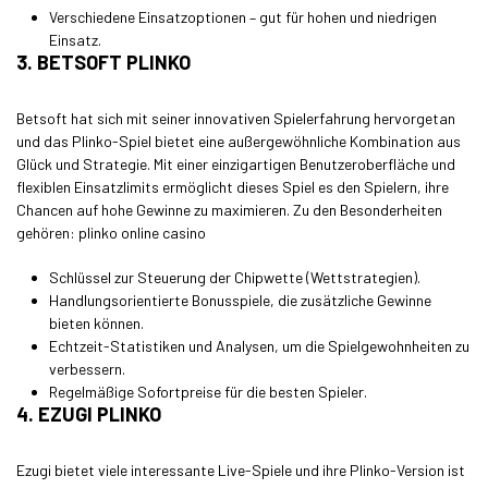
Verschiedene Einsatzoptionen – gut für hohen und niedrigen
Einsatz.
3. BETSOFT PLINKO
Betsoft hat sich mit seiner innovativen Spielerfahrung hervorgetan
und das Plinko-Spiel bietet eine außergewöhnliche Kombination aus
Glück und Strategie. Mit einer einzigartigen Benutzeroberfläche und
flexiblen Einsatzlimits ermöglicht dieses Spiel es den Spielern, ihre
Chancen auf hohe Gewinne zu maximieren. Zu den Besonderheiten
gehören:
plinko online casino
Schlüssel zur Steuerung der Chipwette (Wettstrategien).
Handlungsorientierte Bonusspiele, die zusätzliche Gewinne
bieten können.
Echtzeit-Statistiken und Analysen, um die Spielgewohnheiten zu
verbessern.
Regelmäßige Sofortpreise für die besten Spieler.
4. EZUGI PLINKO
Ezugi bietet viele interessante Live-Spiele und ihre Plinko-Version ist