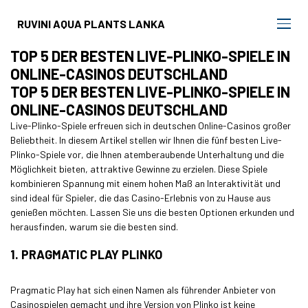
RUVINI AQUA PLANTS LANKA
TOP 5 DER BESTEN LIVE-PLINKO-SPIELE IN
ONLINE-CASINOS DEUTSCHLAND
TOP 5 DER BESTEN LIVE-PLINKO-SPIELE IN
ONLINE-CASINOS DEUTSCHLAND
Live-Plinko-Spiele erfreuen sich in deutschen Online-Casinos großer
Beliebtheit. In diesem Artikel stellen wir Ihnen die fünf besten Live-
Plinko-Spiele vor, die Ihnen atemberaubende Unterhaltung und die
Möglichkeit bieten, attraktive Gewinne zu erzielen. Diese Spiele
kombinieren Spannung mit einem hohen Maß an Interaktivität und
sind ideal für Spieler, die das Casino-Erlebnis von zu Hause aus
genießen möchten. Lassen Sie uns die besten Optionen erkunden und
herausfinden, warum sie die besten sind.
1. PRAGMATIC PLAY PLINKO
Pragmatic Play hat sich einen Namen als führender Anbieter von
Casinospielen gemacht und ihre Version von Plinko ist keine