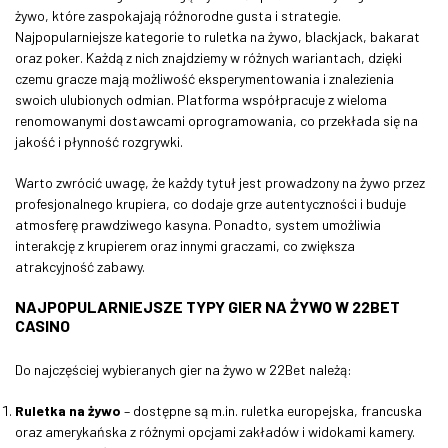
żywo, które zaspokajają różnorodne gusta i strategie.
Najpopularniejsze kategorie to ruletka na żywo, blackjack, bakarat
oraz poker. Każdą z nich znajdziemy w różnych wariantach, dzięki
czemu gracze mają możliwość eksperymentowania i znalezienia
swoich ulubionych odmian. Platforma współpracuje z wieloma
renomowanymi dostawcami oprogramowania, co przekłada się na
jakość i płynność rozgrywki.
Warto zwrócić uwagę, że każdy tytuł jest prowadzony na żywo przez
profesjonalnego krupiera, co dodaje grze autentyczności i buduje
atmosferę prawdziwego kasyna. Ponadto, system umożliwia
interakcję z krupierem oraz innymi graczami, co zwiększa
atrakcyjność zabawy.
NAJPOPULARNIEJSZE TYPY GIER NA ŻYWO W 22BET
CASINO
Do najczęściej wybieranych gier na żywo w 22Bet należą:
Ruletka na żywo
– dostępne są m.in. ruletka europejska, francuska
oraz amerykańska z różnymi opcjami zakładów i widokami kamery.