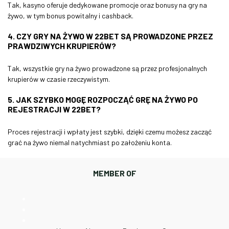
Tak, kasyno oferuje dedykowane promocje oraz bonusy na gry na
żywo, w tym bonus powitalny i cashback.
4. CZY GRY NA ŻYWO W 22BET SĄ PROWADZONE PRZEZ
PRAWDZIWYCH KRUPIERÓW?
Tak, wszystkie gry na żywo prowadzone są przez profesjonalnych
krupierów w czasie rzeczywistym.
5. JAK SZYBKO MOGĘ ROZPOCZĄĆ GRĘ NA ŻYWO PO
REJESTRACJI W 22BET?
Proces rejestracji i wpłaty jest szybki, dzięki czemu możesz zacząć
grać na żywo niemal natychmiast po założeniu konta.
MEMBER OF